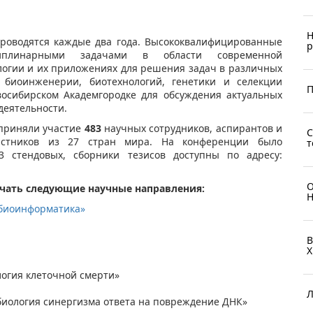
Н
проводятся каждые два года. Высококвалифицированные
р
иплинарными задачами в области современной
огии и их приложениях для решения задач в различных
, биоинженерии, биотехнологий, генетики и селекции
П
восибирском Академгородке для обсуждения актуальных
деятельности.
 приняли участие
483
научных сотрудников, аспирантов и
С
астников из 27 стран мира. На конференции было
т
 стендовых, сборники тезисов доступны по адресу:
О
чать следующие научные направления:
Н
 биоинформатика»
В
X
огия клеточной смерти»
Л
биология синергизма ответа на повреждение ДНК»