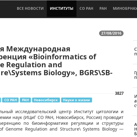
ВСЕ НОВОСТИ
ИНСТИТУТЫ
СО РАН
РАН
МИНОБРНА
27/08/2016
ая Международная
С
п
енция «Bioinformatics of
 Regulation and
ure\Systems Biology», BGRS\SB-
Г
п
3827
И
СО РАН
РАН
Новосибирск
Науки о жизни
а
с
альный исследовательский центр Институт цитологии и
емии наук (ИЦиГ СО РАН, Новосибирск, Россия) проводит
еренцию по биоинформатике регуляции и структуры
А
Н
of Genome Regulation and Structure\ Systems Biology —
Б