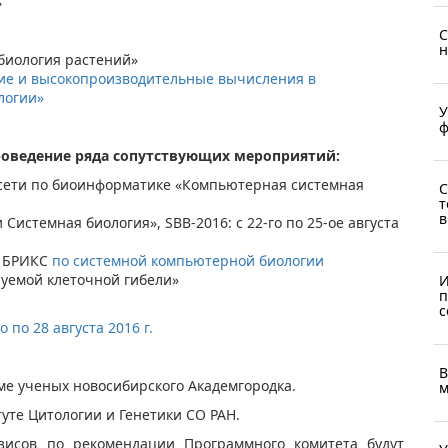
»
С
н
биология растений»
ие и высокопроизводительные вычисления в
логии»
У
ф
роведение ряда сопутствующих мероприятий:
сети по биоинформатике «Компьютерная системная
С
т
в
истемная биология», SBB-2016: с 22-го по 25-ое августа
н БРИКС
по системной компьютерной биологии​
уемой клеточной гибели»
И
п
с
по 28 августа 2016 г.
В
оме ученых новосибирского Академгородка.
м
уте Цитологии и Генетики СО РАН.
зисов по рекомендации Программного комитета будут