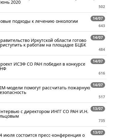
юнь 2020
502
14/07
овые подходы к лечению онкологии
643
14/07
равительство Иркутской области готово
риступить к работам на площадке БЦБК
484
14/07
роект ИСЗФ СО РАН победил в конкурсе
РНФ
616
14/07
IM-модели помогут рассчитать пожарную
езопасность
517
13/07
нтервью с директором ИНГГ СО РАН И.Н.
льцовым
735
13/07
4 июля состоится пресс-конференция о