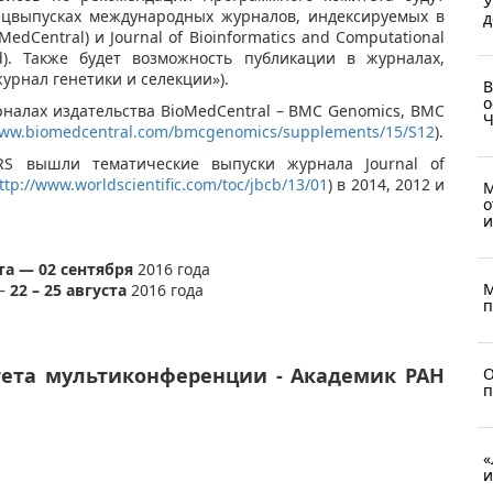
У
пецвыпусках международных журналов, индексируемых в
д
edCentral) и Journal of Bioinformatics and Computational
 Ltd). Также будет возможность публикации в журналах,
урнал генетики и селекции»).
В
о
рналах издательства BioMedCentral – BMC Genomics, BMC
Ч
www.biomedcentral.com/bmcgenomics/supplements/15/S12
).
 вышли тематические выпуски журнала Journal of
ttp://www.worldscientific.com/toc/jbcb/13/01
) в 2014, 2012 и
М
о
и
та — 02
сентября
2016 года
М
 –
22 – 25 августа
2016 года
п
тета мультиконференции - Академик РАН
О
п
«
и