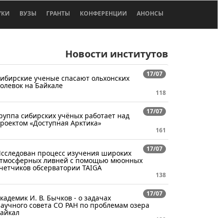
УКИ
ВУЗЫ
ГРАНТЫ
КОНФЕРЕНЦИИ
АНОНСЫ
Новости институтов
17/07
ибирские ученые спасают ольхонских
олевок на Байкале
118
17/07
руппа сибирских учёных работает над
роектом «Доступная Арктика»
161
17/07
сследован процесс изучения широких
тмосферных ливней с помощью мюонных
четчиков обсерватории TAIGA
138
17/07
кадемик И. В. Бычков - о задачах
аучного совета СО РАН по проблемам озера
айкал