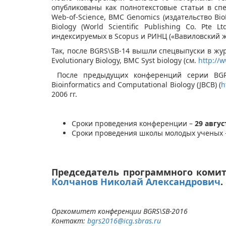
опубликованы как полнотекстовые статьи в с
Web-of-Science, BMC Genomics (издательство BioM
Biology (World Scientific Publishing Co. Pte
индексируемых в Scopus и РИНЦ («Вавиловский ж
Так, после BGRS\SB-14 вышли спецвыпуски в жу
Evolutionary Biology, BMC Syst biology (см.
http://
После предыдущих конференций серии BGRS
Bioinformatics and Computational Biology (JBCB) (
h
2006 гг.
Сроки проведения конференции –
29 авгус
Сроки проведения школы молодых ученых
Председатель программного коми
Колчанов Николай Александрович
.
Оргкомитет конференции BGRS\SB-2016
Контакт:
bgrs2016@icg.sbras.ru