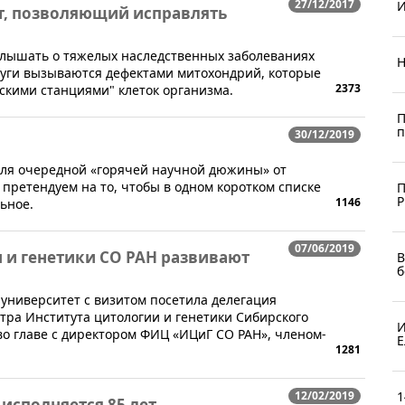
27/12/2017
И
т, позволяющий исправлять
слышать о тяжелых наследственных заболеваниях
Н
дуги вызываются дефектами митохондрий, которые
2373
скими станциями" клеток организма.
П
п
30/12/2019
я для очередной «горячей научной дюжины» от
 претендуем на то, чтобы в одном коротком списке
П
1146
ьное.
07/06/2019
 и генетики СО РАН развивают
B
б
университет с визитом посетила делегация
тра Института цитологии и генетики Сибирского
И
во главе с директором ФИЦ «ИЦиГ СО РАН», членом-
Е
1281
1
12/02/2019
сполняется 85 лет