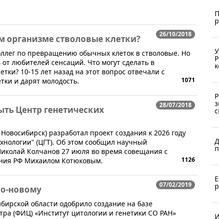
П
р
26/10/2018
ом организме стволовые клетки?
У
оллег по превращению обычных клеток в стволовые. Но
Р
от любителей сенсаций. Что могут сделать в
к
тки? 10-15 лет назад на этот вопрос отвечали с
1071
тки и дарят молодость.
Р
з
28/07/2018
ыть Центр генетических
с
 Новосибирск) разработал проект создания к 2026 году
Д
хнологии" (ЦГТ). Об этом сообщил научный
п
Николай Колчанов 27 июля во время совещания с
1126
ания РФ Михаилом Котюковым.
Е
07/02/2019
р
по-новому
бирской области одобрило создание на базе
тра (ФИЦ) «Институт цитологии и генетики СО РАН»
И