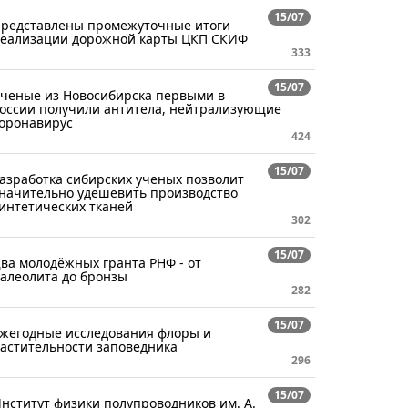
15/07
редставлены промежуточные итоги
еализации дорожной карты ЦКП СКИФ
333
15/07
ченые из Новосибирска первыми в
оссии получили антитела, нейтрализующие
оронавирус
424
15/07
азработка сибирских ученых позволит
начительно удешевить производство
интетических тканей
302
15/07
ва молодёжных гранта РНФ - от
алеолита до бронзы
282
15/07
жегодные исследования флоры и
астительности заповедника
296
15/07
нститут физики полупроводников им. А.