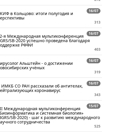
16/07
КИФ в Кольцово: итоги полугодия и
ерспективы
313
16/07
2-я Международная мультиконференция
GRS/SB-2020 успешно проведена благодаря
оддержке РФФИ
403
16/07
ирусолог Альштейн - о достижении
овосибирских учёных
319
16/07
 ИМКБ СО РАН рассказали об антителах,
ейтрализующих коронавирус
343
15/07
II Международная мультиконференция
Биоинформатика и системная биология»
BGRS/SB-2020) - шаг к развитию международного
аучного сотрудничества
525