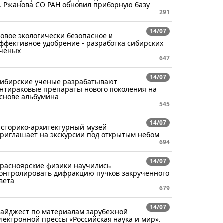
. Ржанова СО РАН обновил приборную базу
291
14/07
овое экологически безопасное и
ффективное удобрение - разработка сибирских
чёных
647
14/07
ибирские ученые разрабатывают
нтираковые препараты нового поколения на
снове альбумина
545
14/07
сторико-архитектурный музей
риглашает на экскурсии под открытым небом
694
14/07
расноярские физики научились
онтролировать дифракцию пучков закрученного
вета
679
14/07
айджест по материалам зарубежной
лектронной прессы «Российская наука и мир».