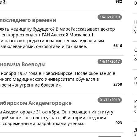
982
ий».
В
16/02/2019
последнего времени
Н
э
лять медицину будущего? В миреРассказывает доктор
у
член-корреспондент РАН Алексей Москалев.1.
ли называют редактирование генома идеальным
6616
заболеваниями, онкологией и так далее.
С
а
о
14/11/2017
новича Воеводы
 ноября 1957 года в Новосибирске. После окончания в
И
енного Медицинского Университета обучался в
п
2758
ности «внутренние болезни».
01/11/2019
К
сибирском Академгородке
к
с
м Академгородке 31 октября. Он посвящен Институту
ий может не только узнать об истории создания
923
 с современными разработками ученых.
Д
э