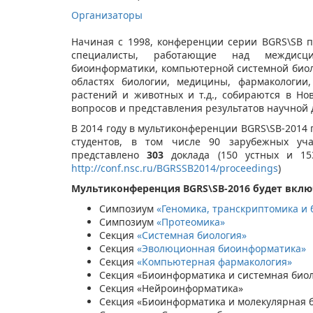
Организаторы
Начиная с 1998, конференции серии BGRS\SB 
специалисты, работающие над междисц
биоинформатики, компьютерной системной биол
областях биологии, медицины, фармакологии
растений и животных и т.д., собираются в Но
вопросов и представления результатов научной 
В 2014 году в мультиконференции BGRS\SB-2014
студентов, в том числе 90 зарубежных уч
представлено
303
доклада (150 устных и 153
http://conf.nsc.ru/BGRSSB2014/proceedings
)
Мультиконференция BGRS\SB-2016
будет вклю
Симпозиум
«Геномика, транскриптомика и
Симпозиум
«Протеомика»
Секция
«Системная биология»
Секция
«Эволюционная биоинформатика»
Секция
«Компьютерная фармакология»
Секция «Биоинформатика и системная биол
Секция «Нейроинформатика»
Секция «Биоинформатика и молекулярная 