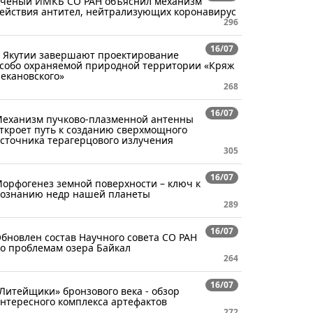
чёный ИМКБ СО РАН объяснил механизм
ействия антител, нейтрализующих коронавирус
296
16/07
 Якутии завершают проектирование
собо охраняемой природной территории «Кряж
екановского»
268
16/07
еханизм пучково-плазменной антенны
ткроет путь к созданию сверхмощного
сточника терагерцового излучения
305
16/07
орфогенез земной поверхности – ключ к
ознанию недр нашей планеты
289
16/07
бновлен состав Научного совета СО РАН
о проблемам озера Байкал
264
16/07
Литейщики» бронзового века - обзор
нтересного комплекса артефактов
272