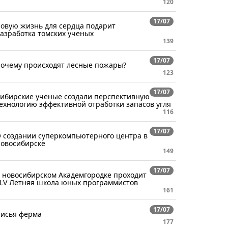
120
17/07
овую жизнь для сердца подарит
азработка томских ученых
139
17/07
очему происходят лесные пожары?
123
17/07
ибирские ученые создали перспективную
ехнологию эффективной отработки запасов угля
116
17/07
 создании суперкомпьютерного центра в
овосибирске
149
17/07
 новосибирском Академгородке проходит
LV Летняя школа юных программистов
161
17/07
исья ферма
177