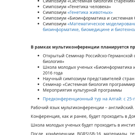
Симпозиум «Системная биология старения
Симпозиум «Генетика человека»
Симпозиум
«Генетика животных»
Симпозиум «Биоинформатика и системная 
Симпозиум
«Математическое моделирован
биоинформатике, биомедицине и биотехно
В рамках мультиконференции планируется п
Открытый Cеминар Российско-Германской 
биология»
Школа молодых ученых «Биоинформатика и С
2016 года
Научный симпозиум представителей стра
Семинар «Системная биология программир
Мероприятия культурной программы
Предконференционный тур на Алтай: с 25-го 
Рабочий язык мультиконференции – английский.
Конференция, как и ранее, будет проходить в Д
Школа молодых ученых будет проходить в инстит
После конференции BGRS\SB-16 материалы те