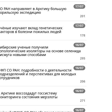
17/07
О РАН направляет в Арктику большую
орильскую экспедицию
201
17/07
чёные изучают вклад генетических
акторов в болезни пожилых людей
178
16/07
ибирские ученые получили
опологические изоляторы на основе селенида
исмута новыми способами
295
16/07
ФП СО РАН: подробности о деятельности
одразделений и перспективах для молодых
отрудников
206
16/07
 Арктике воссоздадут госсистему
ониторинга состояния мерзлоты
271
16/07