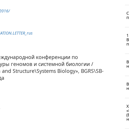
b2016/
С
п
ATION
.
LETTER
_
rus
1
B
п
Международной конференции по
В
уры геномов и системной биологии /
н
 and Structure\Systems Biology», BGRS\SB-
да
В
н
X
6
«
(
н