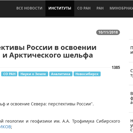
ВСЕ НОВОСТИ
ИНСТИТУТЫ
СО РАН
РАН
МИНОБРНА
10/11/2018
ктивы России в освоении
П
и
 и Арктического шельфа
1385
С
СО РАН
Науки о Земле
Аналитика
Новосибирск
т
В
ф
а
льф и освоение Севера: перспективы России".
Н
ой геологии и геофизики им. А.А. Трофимука Сибирского
у
НИКОВ
;
с