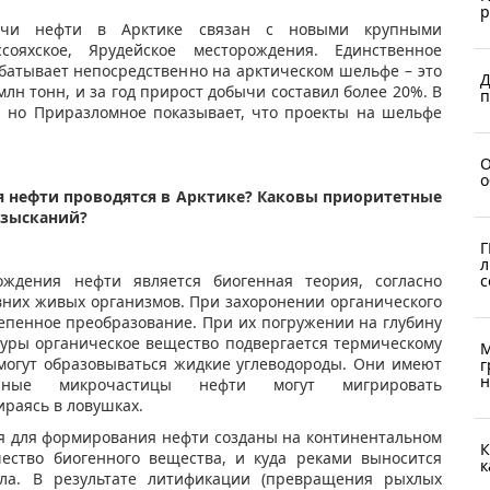
р
ычи нефти в Арктике связан с новыми крупными
сояхское, Ярудейское месторождения. Единственное
батывает непосредственно на арктическом шельфе – это
Д
млн тонн, и за год прирост добычи составил более 20%. В
п
, но Приразломное показывает, что проекты на шельфе
О
о
я нефти проводятся в Арктике? Каковы приоритетные
изысканий?
Г
л
дения нефти является биогенная теория, согласно
с
вних живых организмов. При захоронении органического
тепенное преобразование. При их погружении на глубину
уры органическое вещество подвергается термическому
М
 могут образовываться жидкие углеводороды. Они имеют
г
н
нные микрочастицы нефти могут мигрировать
ираясь в ловушках.
ия для формирования нефти созданы на континентальном
К
ество биогенного вещества, и куда реками выносится
к
ала. В результате литификации (превращения рыхлых