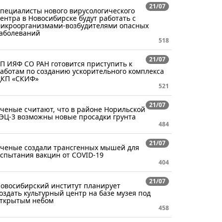
21/07
пециалисты нового вирусологического
ентра в Новосибирске будут работать с
икроорганизмами-возбудителями опасных
аболеваний
518
21/07
П ИЯФ СО РАН готовится приступить к
аботам по созданию ускорительного комплекса
КП «СКИФ»
521
21/07
ченые считают, что в районе Норильской
ЭЦ-3 возможны новые просадки грунта
484
21/07
ченые создали трансгенных мышей для
спытания вакцин от COVID-19
404
21/07
овосибирский институт планирует
оздать культурный центр на базе музея под
ткрытым небом
458