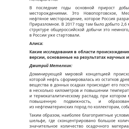
В последние годы основной прирост доб
месторождениями. Это Новопортовское, Мес
нефтяное месторождение, которое Россия разра
Приразломное. В 2017 году там было добыто 2,6 
структуре общероссийской добычи это немного
в России уже стартовали.
Алиса:
Какие исследования в области происхождени
версии, основанные на результатах научных 
Дмитрий Метелкин:
Доминирующей мировой концепцией происхож
которой нефть сформировалась из остатков дре
вещества в донных осадках происходит его пос
в несколько километров и повышении температ
и термокаталитическому распаду, при котором
повышенную подвижность, и образова
из нефтематеринских пород по коллекторам, соб
Таким образом, наиболее благоприятные услов
шельфе, где сконцентрировано большое колич
значительное количество осадочного матери