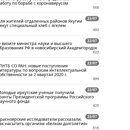
аботу по борьбе с коронавирусом
568
22/07
ля жителей отдаленных районов Якутии
екут специальный хлеб с ягелем
492
22/07
 визите министра науки и высшего
бразования РФ в новосибирский Академгородок
822
22/07
ПНТБ СО РАН: новые поступления
итературы по вопросам интеллектуальной
обственности за 2 квартал 2020 г.
499
22/07
олодые иркутские ученые получили
ранты Президентской программы Российского
аучного фонда
425
22/07
расноярские исследователи рассказали,
ак насытить организм «белком долголетия»
816