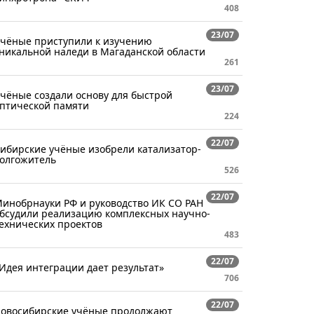
408
23/07
чёные приступили к изучению
никальной наледи в Магаданской области
261
23/07
чёные создали основу для быстрой
птической памяти
224
22/07
ибирские учёные изобрели катализатор-
олгожитель
526
22/07
инобрнауки РФ и руководство ИК СО РАН
бсудили реализацию комплексных научно-
ехнических проектов
483
22/07
Идея интеграции дает результат»
706
22/07
овосибирские учёные продолжают