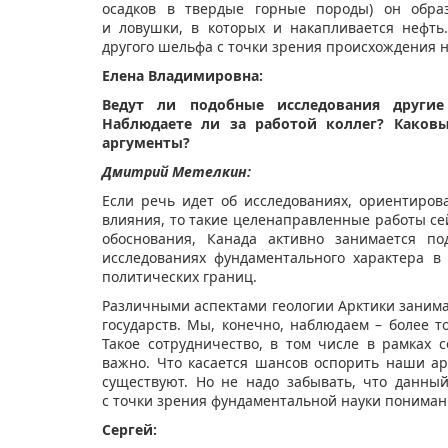
осадков в твердые горные породы) он образ
и ловушки, в которых и накапливается нефть
другого шельфа с точки зрения происхождения 
Елена Владимировна:
Ведут ли подобные исследования други
Наблюдаете ли за работой коллег? Каков
аргументы?
Дмитрий Метелкин:
Если речь идет об исследованиях, ориентиро
влияния, то такие целенаправленные работы се
обоснования, Канада активно занимается по
исследованиях фундаментального характера в 
политических границ.
Различными аспектами геологии Арктики занимаю
государств. Мы, конечно, наблюдаем – более то
Такое сотрудничество, в том числе в рамках
важно. Что касается шансов оспорить наши арг
существуют. Но не надо забывать, что данны
с точки зрения фундаментальной науки понимани
Сергей: