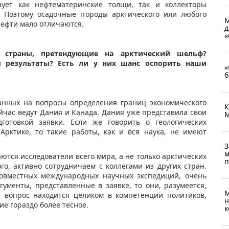
ует как нефтематеринские толщи, так и коллекторы
. Поэтому осадочные породы арктического или любого
М
нефти мало отличаются.
д
«
е страны, претендующие на арктический шельф?
ы результаты? Есть ли у них шанс оспорить наши
«
б
ванных на вопросы определения границ экономического
К
йчас ведут Дания и Канада. Дания уже представила свои
М
дготовкой заявки. Если же говорить о геологических
Арктике, то такие работы, как и вся наука, не имеют
З
м
тся исследователи всего мира, а не только арктических
п
го, активно сотрудничаем с коллегами из других стран.
 совместных международных научных экспедиций, очень
ументы, представленные в заявке, то они, разумеется,
М
й вопрос находится целиком в компетенции политиков,
н
е гораздо более тесное.
к