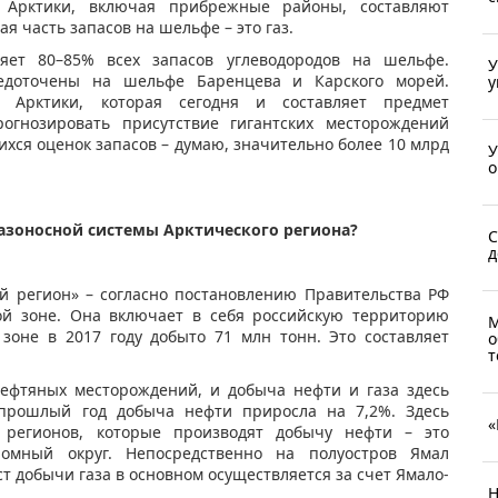
 Арктики, включая прибрежные районы, составляют
я часть запасов на шельфе – это газ.
яет 80–85% всех запасов углеводородов на шельфе.
У
едоточены на шельфе Баренцева и Карского морей.
у
 Арктики, которая сегодня и составляет предмет
огнозировать присутствие гигантских месторождений
ся оценок запасов – думаю, значительно более 10 млрд
У
о
газоносной системы Арктического региона?
С
д
й регион» – согласно постановлению Правительства РФ
кой зоне. Она включает в себя российскую территорию
М
зоне в 2017 году добыто 71 млн тонн. Это составляет
о
т
нефтяных месторождений, и добыча нефти и газа здесь
а прошлый год добыча нефти приросла на 7,2%. Здесь
«
 регионов, которые производят добычу нефти – это
омный округ. Непосредственно на полуостров Ямал
т добычи газа в основном осуществляется за счет Ямало-
Н