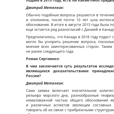
подана в 2015 году, есть ли какие-либо пред
Дмитрий Метелкин:
Обычно подобные вопросы решаются в течение 4
и отклонена, после почти 10 лет шла интенси
обоснования. В итоге в августе 2015 года была п
еще остается ряд разногласий с Данией и Канад
Предполагалось, что Канада в 2018 году подаст 
могло бы ускорить решение вопроса, посколь
мнение всех заинтересованных сторон. Таким
не ранее следующего года.
Роман Сергиенко:
В чем заключается суть результатов исслед
являющихся доказательствами принадлеж
России?
Дмитрий Метелкин:
Сама заявка включает значительное количес
рельефа морского дна, разнообразные геофи
немаловажной частью общего обоснования яв
и различных аспектов эволюции составных 
говорить об их связи с прибрежными структурам