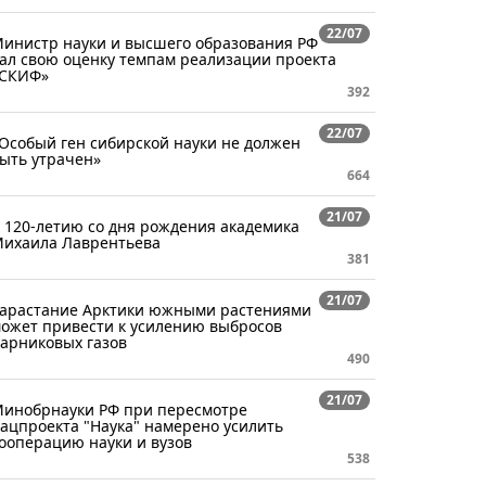
22/07
инистр науки и высшего образования РФ
ал свою оценку темпам реализации проекта
СКИФ»
392
22/07
Особый ген сибирской науки не должен
ыть утрачен»
664
21/07
 120-летию со дня рождения академика
ихаила Лаврентьева
381
21/07
арастание Арктики южными растениями
ожет привести к усилению выбросов
арниковых газов
490
21/07
инобрнауки РФ при пересмотре
ацпроекта "Наука" намерено усилить
ооперацию науки и вузов
538