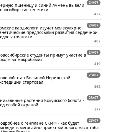
24/07
ерную пшеницу и синий ячмень вывели
овосибирские генетики
437
24/07
омские кардиологи изучат молекулярно-
енетические предпосылки развития сердечной
едостаточности
407
24/07
овосибирские студенты примут участие в
охоте за микробами»
419
23/07
олевой этап Большой Норильской
кспедиции стартовал
562
23/07
никальные растения Кокуйского болота -
од особой охраной
377
23/07
одробнее о генплане СКИФ - как будет
ыглядеть мегасайнс-проект мирового масштаба
 Новосибирске