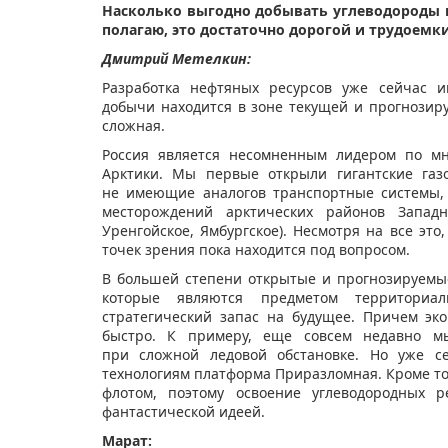
Насколько выгодно добывать углеводороды 
полагаю, это достаточно дорогой и трудоемк
Дмитрий Метелкин:
Разработка нефтяных ресурсов уже сейчас и
добычи находится в зоне текущей и прогнозиру
сложная.
Россия является несомненным лидером по мн
Арктики. Мы первые открыли гигантские газ
не имеющие аналогов транспортные системы,
месторождений арктических районов Западн
Уренгойское, Ямбургское). Несмотря на все эт
точек зрения пока находится под вопросом.
В большей степени открытые и прогнозируемы
которые являются предметом территориал
стратегический запас на будущее. Причем эк
быстро. К примеру, еще совсем недавно мы
при сложной ледовой обстановке. Но уже се
технологиям платформа Приразломная. Кроме то
флотом, поэтому освоение углеводородных р
фантастической идеей.
Марат: