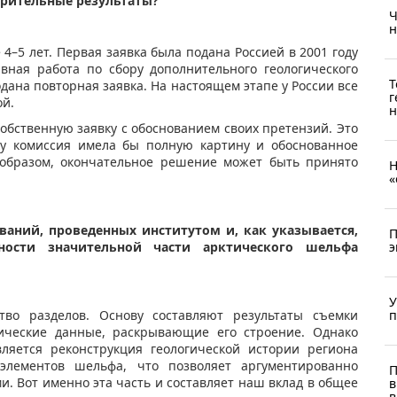
варительные результаты?
Ч
н
–5 лет. Первая заявка была подана Россией в 2001 году
вная работа по сбору дополнительного геологического
Т
одана повторная заявка. На настоящем этапе у России все
г
ой.
н
собственную заявку с обоснованием своих претензий. Это
ку комиссия имела бы полную картину и обоснованное
 образом, окончательное решение может быть принято
Н
«
ований, проведенных институтом и, как указывается,
П
ности значительной части арктического шельфа
э
У
тво разделов. Основу составляют результаты съемки
п
зические данные, раскрывающие его строение. Однако
ляется реконструкция геологической истории региона
элементов шельфа, что позволяет аргументированно
П
и. Вот именно эта часть и составляет наш вклад в общее
в
в