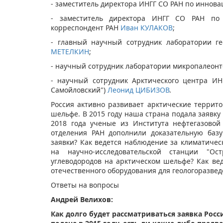
- заместитель директора ИНГГ СО РАН по инно
- заместитель директора ИНГГ СО РАН по 
корреспондент РАН
Иван КУЛАКОВ
;
- главный научный сотрудник лаборатории 
МЕТЕЛКИН
;
- научный сотрудник лаборатории микропалеон
- научный сотрудник Арктического центра ИН
Самойловский")
Леонид ЦИБИЗОВ​
.
Россия активно развивает арктические террит
шельфе. В 2015 году наша страна подала заявку
2018 года ученые из Института нефтегазовой
отделения РАН дополнили доказательную баз
заявки? Как ведется наблюдение за климатиче
на научно-исследовательской станции "О
углеводородов на арктическом шельфе? Как вед
отечественного оборудования для геологоразвед
Ответы на вопросы
Андрей Велихов:
Как долго будет рассматриваться заявка Рос