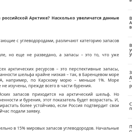
 российской Арктике? Насколько увеличатся данные
В
А
в
отающие с углеводородами, различают категорию запасов
В
у
у
мле, но еще не разведано, а запасы – это то, что уже
ех арктических ресурсов – это перспективные запасы,
З
анности шельфа крайне низкая – так, в Баренцевом море
д
%. А, например, по Карскому морю – меньше 1%. Море
-
не изучены, прежде всего в части бурения.
р
ских запасов приходится на арктический шельф. Но
енности и бурения, этот показатель будет возрастать. И,
С
ирастать более устойчиво, если Россия подтвердит свои
п
йчас подали заявку.
П
ельно в 15% мировых запасов углеводородов. Начальные
с