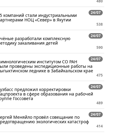
480
24/07
5 компаний стали индустриальными
артнерами НОЦ «Север» в Якутии
538
24/07
чёные разработали комплексную
етодику закаливания детей
590
24/07
имнологическим институтом СО РАН
ыли проведены экспедиционные работы на
ыгыктинском леднике в Забайкальском крае
475
24/07
узбасс предложил корректировки
ацпроекта в сфере образования на рабочей
руппе Госсовета
489
24/07
ергей Меняйло провёл совещание по
редотвращению экологических катастроф
414