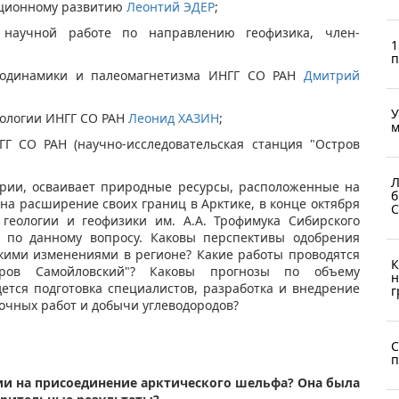
вационному развитию
Леонтий ЭДЕР
;
научной работе по направлению геофизика, член-
1
п
геодинамики и палеомагнетизма ИНГГ СО РАН
Дмитрий
У
тологии ИНГГ СО РАН
Леонид ХАЗИН
;
м
ГГ СО РАН (научно-исследовательская станция "Остров
Л
ории, осваивает природные ресурсы, расположенные на
б
 на расширение своих границ в Арктике, в конце октября
С
 геологии и геофизики им. А.А. Трофимука Сибирского
у по данному вопросу. Каковы перспективы одобрения
скими изменениями в регионе? Какие работы проводятся
К
стров Самойловский"? Каковы прогнозы по объему
н
ется подготовка специалистов, разработка и внедрение
г
очных работ и добычи углеводородов?
С
п
сии на присоединение арктического шельфа? Она была