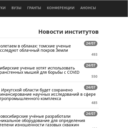
УКИ
ВУЗЫ
ГРАНТЫ
КОНФЕРЕНЦИИ
АНОНСЫ
Новости институтов
24/07
олетаем в облаках: томские ученые
сследуют облачный покров Земли
493
24/07
ибирские ученые хотят использовать
рансгенных мышей для борьбы с COVID
550
24/07
 Иркутской области будет сохранено
инансирование научных исследований в сфере
гропромышленного комплекса
485
24/07
овосибирские учёные разработали
никальное оборудование для определения
тепени изношенности газовых скважин