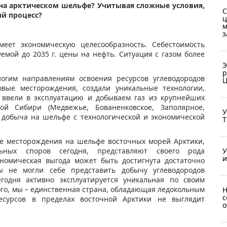
на арктическом шельфе? Учитывая сложные условия,
С
ий процесс?
ц
м
з
меет экономическую целесообразность. Себестоимость
емой до 2035 г. цены на нефть. Ситуация с газом более
Э
р
огим направлениям освоения ресурсов углеводородов
Ц
овые месторождения, создали уникальные технологии,
 ввели в эксплуатацию и добываем газ из крупнейших
ой Сибири (Медвежье, Бованенковское, Заполярное,
У
о, добыча на шельфе с технологической и экономической
Т
е месторождения на шельфе восточных морей Арктики,
ьных споров сегодня, представляют своего рода
У
и
ономическая выгода может быть достигнута достаточно
 не могли себе представить добычу углеводородов
годня активно эксплуатируется уникальная по своим
го, мы – единственная страна, обладающая ледокольным
Н
с
есурсов в пределах восточной Арктики не выглядит
о