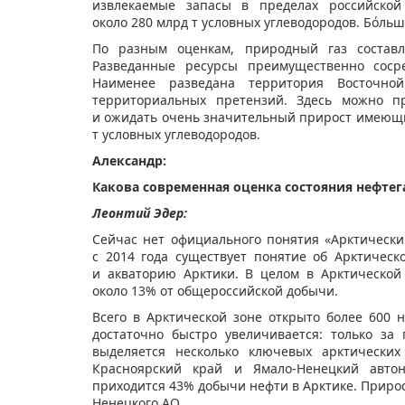
извлекаемые запасы в пределах российской
около 280 млрд т условных углеводородов. Бόльша
По разным оценкам, природный газ составл
Разведанные ресурсы преимущественно соср
Наименее разведана территория Восточной
территориальных претензий. Здесь можно пр
и ожидать очень значительный прирост имеющих
т условных углеводородов.
Александр:
Какова современная оценка состояния нефте
Леонтий Эдер:
Сейчас нет официального понятия «Арктически
с 2014 года существует понятие об Арктичес
и акваторию Арктики. В целом в Арктической 
около 13% от общероссийской добычи.
Всего в Арктической зоне открыто более 600 
достаточно быстро увеличивается: только з
выделяется несколько ключевых арктических
Красноярский край и Ямало-Ненецкий автон
приходится 43% добычи нефти в Арктике. Прирос
Ненецкого АО.