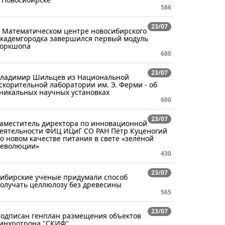
586
23/07
 Математическом центре новосибирского
кадемгородка завершился первый модуль
оркшопа
680
23/07
ладимир Шильцев из Национальной
скорительной лаборатории им. Э. Ферми - об
никальных научных установках
600
23/07
аместитель директора по инновационной
еятельности ФИЦ ИЦиГ СО РАН Пётр Куценогий
 о новом качестве питания в свете «зелёной
еволюции»
430
23/07
ибирские ученые придумали способ
олучать целлюлозу без древесины
565
23/07
одписан генплан размещения объектов
инхротрона "СКИФ"