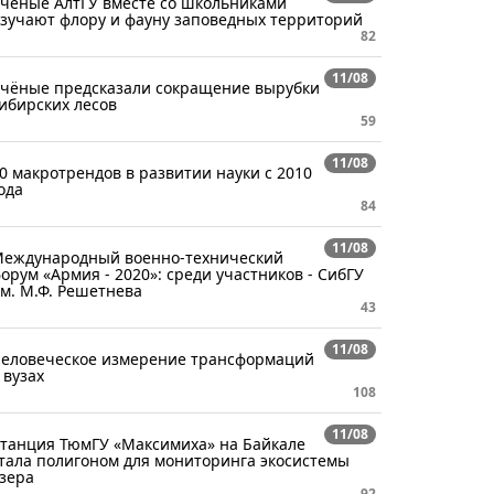
ченые АлтГУ вместе со школьниками
зучают флору и фауну заповедных территорий
82
11/08
чёные предсказали сокращение вырубки
ибирских лесов
59
11/08
0 макротрендов в развитии науки с 2010
ода
84
11/08
еждународный военно-технический
орум «Армия - 2020»: среди участников - СибГУ
м. М.Ф. Решетнева
43
11/08
еловеческое измерение трансформаций
 вузах
108
11/08
танция ТюмГУ «Максимиха» на Байкале
тала полигоном для мониторинга экосистемы
зера
92