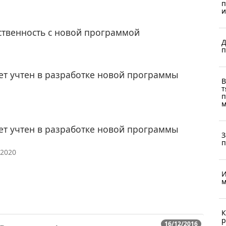
п
и
твенность с новой программой
Д
п
ет учтен в разработке новой программы
В
т
п
м
ет учтен в разработке новой программы
З
п
/2020
И
м
К
р
16/12/2016