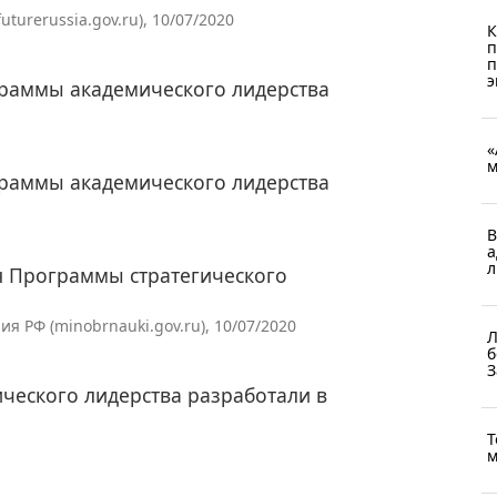
urerussia.gov.ru), 10/07/2020
К
п
п
э
раммы академического лидерства
«
м
раммы академического лидерства
В
а
л
н Программы стратегического
 РФ (minobrnauki.gov.ru), 10/07/2020
Л
б
З
ческого лидерства разработали в
Т
м