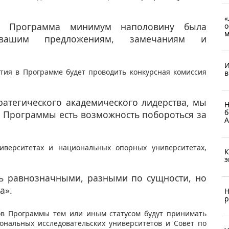
«
е Программа минимум наполовину была
о
м
я вашим предложениям, замечаниям и
И
тия в Программе будет проводить конкурсная комиссия
в
тратегического академического лидерства, мы
Н
б
 Программы есть возможность побороться за
А
ниверситетах и национальных опорных университетах,
К
э
ть равнозначными, разными по сущности, но
а».
Н
р
ов Программы тем или иным статусом будут принимать
ональных исследовательских университетов и Совет по