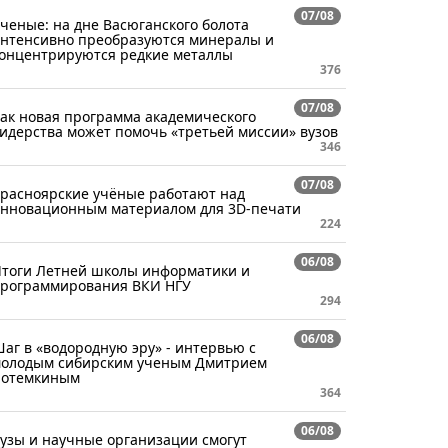
07/08
ченые: на дне Васюганского болота
нтенсивно преобразуются минералы и
онцентрируются редкие металлы
376
07/08
ак новая программа академического
идерства может помочь «третьей миссии» вузов
346
07/08
расноярские учёные работают над
нновационным материалом для 3D-печати
224
06/08
тоги Летней школы информатики и
рограммирования ВКИ НГУ
294
06/08
аг в «водородную эру» - интервью с
олодым сибирским ученым Дмитрием
отемкиным
364
06/08
узы и научные организации смогут