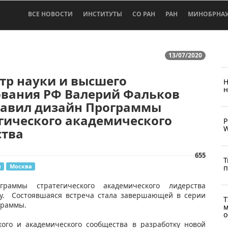
ВСЕ НОВОСТИ
ИНСТИТУТЫ
СО РАН
РАН
МИНОБРНА
13/07/2020
тр науки и высшего
Н
н
ования РФ Валерий Фальков
тавил дизайн Программы
гического академического
Р
W
ства
655
Т
и
Москва
п
раммы стратегического академического лидерства
ву. Состоявшаяся встреча стала завершающей в серии
Т
граммы.
м
о
кого и академического сообщества в разработку новой