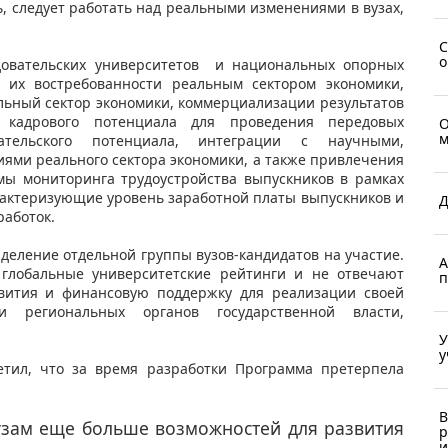
, следует работать над реальными изменениями в вузах,
С
о
едовательских университетов и национальных опорных
з их востребованности реальным сектором экономики,
альный сектор экономики, коммерциализации результатов
я кадрового потенциала для проведения передовых
О
м
вательского потенциала, интеграции с научными,
ями реального сектора экономики, а также привлечения
мы мониторинга трудоустройства выпускников в рамках
рактеризующие уровень заработной платы выпускников и
Д
работок.
еление отдельной группы вузов-кандидатов на участие.
А
 глобальные университетские рейтинги и не отвечают
п
вития и финансовую поддержку для реализации своей
 региональных органов государственной власти,
У
у
етил, что за время разработки Программа претерпела
В
узам еще больше возможностей для развития
р
и