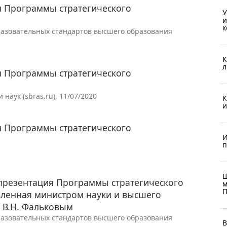
н Программы стратегического
У
и
к
азовательных стандартов высшего образования
К
л
н Программы стратегического
аук (sbras.ru), 11/07/2020
К
и
н Программы стратегического
И
п
Ш
 презентация Программы стратегического
м
П
вленная министром науки и высшего
 В.Н. Фальковым
азовательных стандартов высшего образования
В