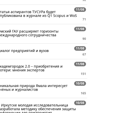
11/08
татья аспирантов ТУСУРа будет
публикована в журнале из Q1 Scopus и WoS
71
11/08
мский ГАУ расширяет горизонты
еждународного сотрудничества
90
11/08
иалог предприятий и вузов
67
11/08
кадемгородок 2.0 – приобретения и
отери: мнения экспертов
151
10/08
никальная природа Ямала интересует
чёных и журналистов
165
10/08
 Иркутске молодая исследовательница
азработала методику обеспечения защиты
нформации для предприятия