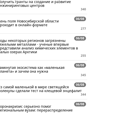
олучить гранты на создание и развитие
нжиниринговых центров
340
06/08
ень поля Новосибирской области
роходит в онлайн-формате
277
06/08
оды некоторых регионов загрязнены
яжелыми металлами - ученые впервые
редставили анализ химических элементов в
алых озерах Арктики
255
06/08
амкнутая экосистема как «маленькая
ланета» и зачем она нужна
345
06/08
з самой маленькой в мире светящейся
олекулы сделали тест на клещевой энцефалит
344
06/08
оронакризис серьезно помог
егиональным вузам: перераспределение