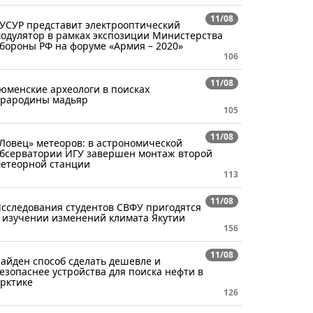
11/08
УСУР представит электрооптический
одулятор в рамках экспозиции Министерства
бороны РФ на форуме «Армия – 2020»
106
11/08
юменские археологи в поисках
рародины мадьяр
105
11/08
Ловец» метеоров: в астрономической
бсерватории ИГУ завершен монтаж второй
етеорной станции
113
11/08
сследования студентов СВФУ пригодятся
 изучении изменений климата Якутии
156
11/08
айден способ сделать дешевле и
езопаснее устройства для поиска нефти в
рктике
126