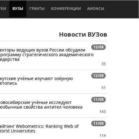
УКИ
ВУЗЫ
ГРАНТЫ
КОНФЕРЕНЦИИ
АНОНСЫ
Новости ВУЗов
12/08
екторы ведущих вузов России обсудили
рограмму стратегического академического
идерства
35
12/08
кутские учёные изучают озёрную
етопись
51
11/08
овосибирские учёные исследуют
еобычные свойства антител человека
143
11/08
ейтинг Webometrics: Ranking Web of
orld Universities
114