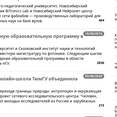
го-педагогический университет, Новосибирский
ия BiTronics Lab и Новосибирский Нейронет-центр
Т
й сети фаблабов — производственных лабораторий для
э
464
ых наук на базе вузов.
16/06/2016
К
тную образовательную программу в
п
п
э
рситет и Сколковский институт науки и технологий
овместную магистратуру по фотонике. Следующим шагом
здание образовательной программы в области
2836
«
а НГУ.
м
05/08/2020
онлайн-школа ТюмГУ объединила
В
а
Переходя границы природы: антропоцен и окружающая
л
роект сетевого исследовательского центра "Человек,
ил молодых исследователей из России и зарубежных
215
Л
б
З