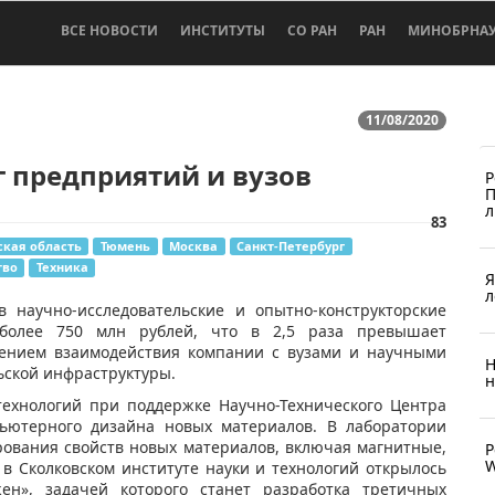
ВСЕ НОВОСТИ
ИНСТИТУТЫ
СО РАН
РАН
МИНОБРНА
11/08/2020
 предприятий и вузов
Р
П
л
83
кая область
Тюмень
Москва
Санкт-Петербург
тво
Техника
Я
л
в научно-исследовательские и опытно-конструкторские
 более 750 млн рублей, что в 2,5 раза превышает
лением взаимодействия компании с вузами и научными
Н
ьской инфраструктуры.
н
 технологий при поддержке Научно-Технического Центра
пьютерного дизайна новых материалов. В лаборатории
ования свойств новых материалов, включая магнитные,
Р
W
в Сколковском институте науки и технологий открылось
жен», задачей которого станет разработка третичных