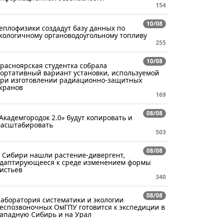
154
10/08
еплофизики создадут базу данных по
кологичному органоводоугольному топливу
255
10/08
расноярская студентка собрала
ортативный вариант установки, используемой
ри изготовлении радиационно-защитных
кранов
169
08/08
Академгородок 2.0» будут копировать и
асштабировать
503
08/08
 Сибири нашли растение-дивергент,
даптирующееся к среде изменением формы
истьев
340
08/08
аборатория систематики и экологии
еспозвоночных ОмГПУ готовится к экспедиции в
ападную Сибирь и на Урал