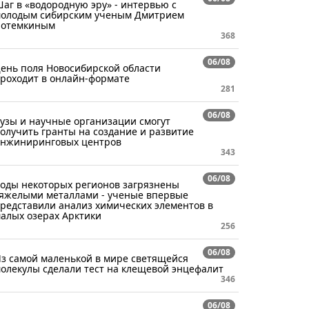
аг в «водородную эру» - интервью с
олодым сибирским ученым Дмитрием
отемкиным
368
06/08
ень поля Новосибирской области
роходит в онлайн-формате
281
06/08
узы и научные организации смогут
олучить гранты на создание и развитие
нжиниринговых центров
343
06/08
оды некоторых регионов загрязнены
яжелыми металлами - ученые впервые
редставили анализ химических элементов в
алых озерах Арктики
256
06/08
з самой маленькой в мире светящейся
олекулы сделали тест на клещевой энцефалит
346
06/08