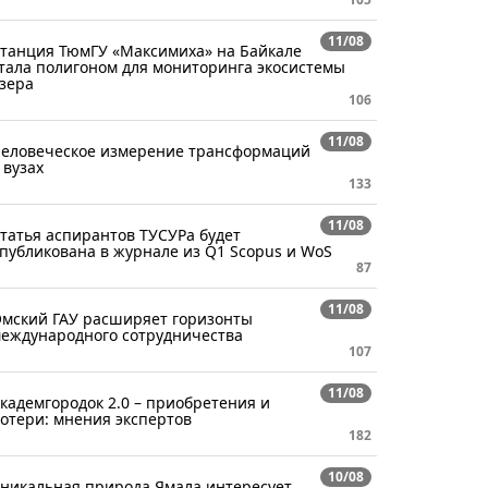
11/08
танция ТюмГУ «Максимиха» на Байкале
тала полигоном для мониторинга экосистемы
зера
106
11/08
еловеческое измерение трансформаций
 вузах
133
11/08
татья аспирантов ТУСУРа будет
публикована в журнале из Q1 Scopus и WoS
87
11/08
мский ГАУ расширяет горизонты
еждународного сотрудничества
107
11/08
кадемгородок 2.0 – приобретения и
отери: мнения экспертов
182
10/08
никальная природа Ямала интересует