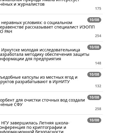
чёных и журналистов
175
10/08
 неравных условиях: о социальном
еравенстве рассказывает специалист ИЭОПП
О РАН
254
10/08
 Иркутске молодая исследовательница
азработала методику обеспечения защиты
нформации для предприятия
148
10/08
ъедобные капсулы из местных ягод и
руктов разрабатывают в ИрНИТУ
132
10/08
орбент для очистки сточных вод создали
чёные СФУ
258
10/08
 НГУ завершилась Летняя школа-
онференция по криптографии и
нформационной безопасности