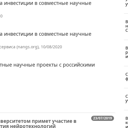
ла инвестиции в совместные научные
у
20
В
н
С
ла инвестиции в совместные научные
рвиса (nangs.org), 10/08/2020
В
р
и
стные научные проекты с российскими
С
ф
С
у
В
23/07/2019
верситетом примет участие в
к
ития нейротехнологий
и