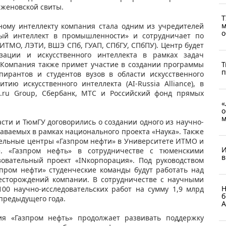
аженовской свиты.
Т
м
ному интеллекту компания стала одним из учредителей
о
нный интеллект в промышленности» и сотрудничает по
ИТМО, ЛЭТИ, ВШЭ СПб, ГУАП, СПбГУ, СПбПУ). Центр будет
зации и искусственного интеллекта в рамках задач
 Компания также примет участие в создании программы
Т
п
ирантов и студентов вузов в области искусственного
ию искусственного интеллекта (AI-Russia Alliance), в
l.ru Group, Сбербанк, МТС и Российский фонд прямых
«
о
м
сти и ТюмГУ договорились о создании одного из научно-
аваемых в рамках национального проекта «Наука». Также
тельные центры «Газпром нефти» в Университете ИТМО и
И
е. «Газпром нефть» в сотрудничестве с тюменскими
в
зовательный проект «INкорпорация». Под руководством
зпром нефти» студенческие команды будут работать над
есторождений компании. В сотрудничестве с научными
Н
00 научно-исследовательских работ на сумму 1,9 млрд
б
 предыдущего года.
А
я «Газпром нефть» продолжает развивать поддержку