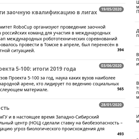
Ш
м
19/05/2020
П
ти заочную квалификацию в лигах
омитет RoboCup организуют проведение заочной
Д
 российских команд для участия в международных
п
тап международных робототехнических соревнований
овалось провести в Томске в апреле, был перенесён в
394
тной ситуацией.
В
п
и
03/06/2020
екта 5-100: итоги 2019 года
зов Проекта 5-100 за год, наука каких вузов наиболее
В
ународной арене, кто лидирует по ведению социальных
т
565
в слеующем материале.
п
м
28/01/2020
сть
И
ТюмГУ и в настоящее время Западно-Сибирский
м
ьный центр (НОЦ) сделали ставку на биобезопасность –
ацию угроз биологического происхождения для
493