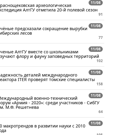
11/08
раснощековская археологическая
кспедиция АлтГУ отметила 20-й полевой сезон
91
11/08
чёные предсказали сокращение вырубки
ибирских лесов
77
11/08
ченые АлтГУ вместе со школьниками
зучают флору и фауну заповедных территорий
102
11/08
адежность деталей международного
еактора ITER проверят томские специалисты
158
11/08
еждународный военно-технический
орум «Армия - 2020»: среди участников - СибГУ
м. М.Ф. Решетнева
64
11/08
0 макротрендов в развитии науки с 2010
ода
105