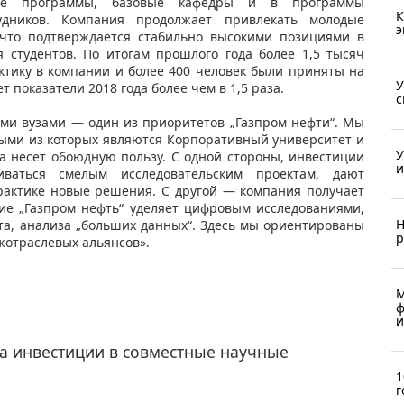
ьные программы, базовые кафедры и в программы
К
удников. Компания продолжает привлекать молодые
э
 что подтверждается стабильно высокими позициями в
я студентов. По итогам прошлого года более 1,5 тысяч
ктику в компании и более 400 человек были приняты на
У
 показатели 2018 года более чем в 1,5 раза.
с
ими вузами — один из приоритетов „Газпром нефти“. Мы
выми из которых являются Корпоративный университет и
У
а несет обоюдную пользу. С одной стороны, инвестиции
и
иваться смелым исследовательским проектам, дают
актике новые решения. С другой — компания получает
ие „Газпром нефть“ уделяет цифровым исследованиями,
Н
кта, анализа „больших данных“. Здесь мы ориентированы
р
жотраслевых альянсов».
М
ф
и
ла инвестиции в совместные научные
1
г