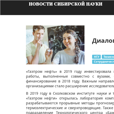
НОВОСТИ СИБИРСКОЙ НАУКИ
Диалог
НГУ
Тюменс
Сотрудничес
​«Газпром нефть» в 2019 году инвестировала 
работы, выполненные совместно с вузами,
финансирование в 2018 году. Важным направ
организациями стало расширение исследовател
В 2019 году в Сколковском институте науки и
«Газпром нефти» открылась лаборатория ком
разрабатываются прорывные методы прогнозир
термоэлектрические и сверхпроводящие. Также 
подразделение Технологического центра «Ба