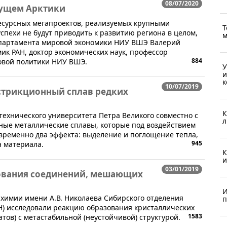
08/07/2020
дущем Арктики
ресурсных мегапроектов, реализуемых крупными
Т
спехи не будут приводить к развитию региона в целом,
м
епартамента мировой экономики НИУ ВШЭ Валерий
ик РАН, доктор экономических наук, профессор
884
овой политики НИУ ВШЭ.
У
и
к
10/07/2019
стрикционный сплав редких
К
технического университета Петра Великого совместно с
л
ные металлические сплавы, которые под воздействием
временно два эффекта: выделение и поглощение тепла,
945
а материала.
К
и
03/01/2019
ования соединений, мешающих
И
й химии имени А.В. Николаева Сибирского отделения
п
Н) исследовали реакцию образования кристаллических
1583
атов) с метастабильной (неустойчивой) структурой.