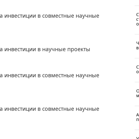
С
ла инвестиции в совместные научные
с
о
Ч
в
ла инвестиции в научные проекты
С
о
ла инвестиции в совместные научные
О
м
ла инвестиции в совместные научные
А
п
У