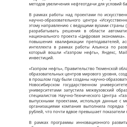
методов увеличения нефтеотдачи для условий б
В рамках работы над проектами по искусствен
научно-образовательного центра «Искусстве
этому направлению с ведущими вузами страны (
разрабатывать решения в области автомати
национального проекта «Цифровая экономика».
повышения квалификации преподавателей, асп
интеллекта в рамках работы Альянса по развит
который вошли «Газпром нефть», Яндекс, Mai
инвестиций.
«Газпром нефть», Правительство Тюменской обла
образовательных центров мирового уровня, созд
в прошлом году были созданы научно-образова
Новосибирском государственном университет
университетами запустила межвузовский обра
специалистов Научно-Технического Центра «Га
выпускными проектами, используя данные с м
организациями компания выполнила порядка 1
рублей, что почти вдвое превышает показатели
В рамках программы инновационного развити