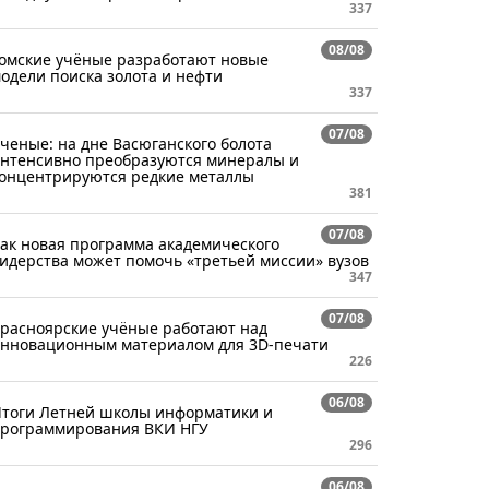
337
08/08
омские учёные разработают новые
одели поиска золота и нефти
337
07/08
ченые: на дне Васюганского болота
нтенсивно преобразуются минералы и
онцентрируются редкие металлы
381
07/08
ак новая программа академического
идерства может помочь «третьей миссии» вузов
347
07/08
расноярские учёные работают над
нновационным материалом для 3D-печати
226
06/08
тоги Летней школы информатики и
рограммирования ВКИ НГУ
296
06/08