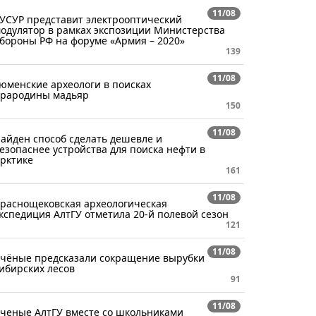
11/08
УСУР представит электрооптический
одулятор в рамках экспозиции Министерства
бороны РФ на форуме «Армия – 2020»
139
11/08
юменские археологи в поисках
рародины мадьяр
150
11/08
айден способ сделать дешевле и
езопаснее устройства для поиска нефти в
рктике
161
11/08
раснощековская археологическая
кспедиция АлтГУ отметила 20-й полевой сезон
121
11/08
чёные предсказали сокращение вырубки
ибирских лесов
91
11/08
ченые АлтГУ вместе со школьниками