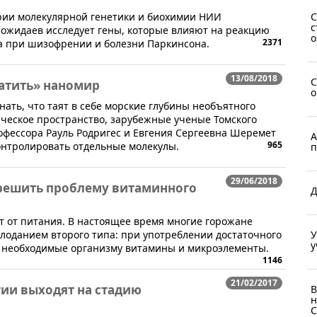
С
ории молекулярной генетики и биохимии НИИ
с
ожидаев исследует гены, которые влияют на реакцию
о
2371
ва при шизофрении и болезни Паркинсона.
13/08/2018
С
ватить» наномир
о
нать, что таят в себе морские глубины необъятного
ческое пространство, зарубежные ученые Томского
офессора Рауль Родригес и Евгения Сергеевна Шеремет
А
965
онтролировать отдельные молекулы.
п
29/06/2018
решить проблему витаминного
Д
ит от питания. В настоящее время многие горожане
У
олоданием второго типа: при употреблении достаточного
у
 необходимые организму витамины и микроэлементы.
1146
21/02/2017
ии выходят на стадию
В
н
С