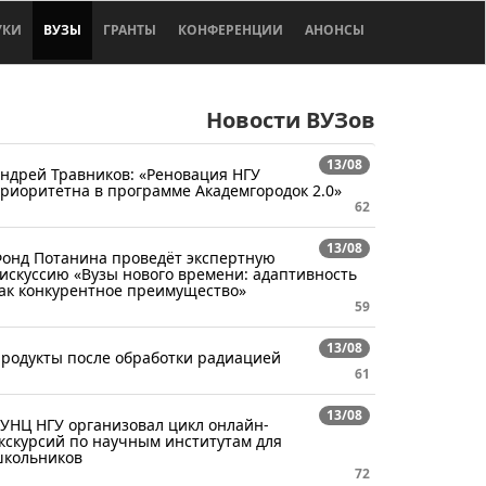
УКИ
ВУЗЫ
ГРАНТЫ
КОНФЕРЕНЦИИ
АНОНСЫ
Новости ВУЗов
13/08
ндрей Травников: «Реновация НГУ
риоритетна в программе Академгородок 2.0»
62
13/08
онд Потанина проведёт экспертную
искуссию «Вузы нового времени: адаптивность
ак конкурентное преимущество»
59
13/08
родукты после обработки радиацией
61
13/08
УНЦ НГУ организовал цикл онлайн-
кскурсий по научным институтам для
кольников
72