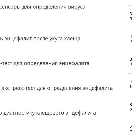
сенсоры для определения вируса
Б
г
П
ть энцефалит после укуса клеща
п
В
-тест для определения энцефалита
р
Н
а
 экспресс-тест для определения энцефалита
В
р
 диагностику клещевого энцефалита
Р
П