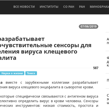
ВСЕ НОВОСТИ
ИНСТИТУТЫ
СО РАН
РАН
МИНОБРНА
07/06/2019
разрабатывает
А
п
очувствительные сенсоры для
еления вируса клещевого
алита
Ф
д
к
587
Науки о жизни
Томск
П
ва
вместе с зарубежными коллегами разрабатывает
ния вируса клещевого энцефалита в сыворотке крови.
С
 которые специфически связываются с антигеном вируса
э
елективно определить вирус в крови человека. Сенсоры
ш
ческих инструментов: низкая стоимость, простота и