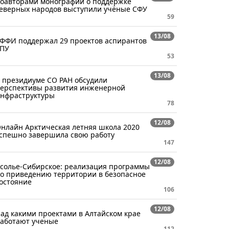
оавторами монографии о поддержке
еверных народов выступили учёные СФУ
59
13/08
ФФИ поддержал 29 проектов аспирантов
ПУ
53
13/08
 президиуме СО РАН обсудили
ерспективы развития инженерной
нфраструктуры
78
12/08
нлайн Арктическая летняя школа 2020
спешно завершила свою работу
147
12/08
солье-Сибирское: реализация программы
о приведению территории в безопасное
остояние
106
12/08
ад какими проектами в Алтайском крае
аботают ученые
112