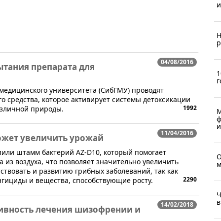
и
Н
р
04/08/2016
ытания препарата для
1
г
 медицинского университета (СибГМУ) проводят
о средства, которое активирует системы детоксикации
1992
азличной природы.
М
ф
и
11/04/2016
ожет увеличить урожай
делили штамм бактерий AZ-D10, который помогает
О
 из воздуха, что позволяет значительно увеличить
м
твовать и развитию грибных заболеваний, так как
2290
гициды и вещества, способствующие росту.
Ч
в
14/02/2018
ивность лечения шизофрении и