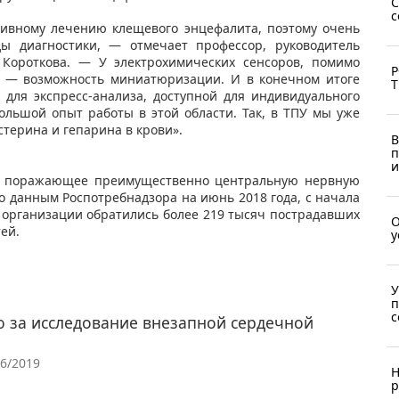
C
с
тивному лечению клещевого энцефалита, поэтому очень
ы диагностики, — отмечает профессор, руководитель
Короткова. — У электрохимических сенсоров, помимо
Р
о — возможность миниатюризации. И в конечном итоге
Т
 для экспресс-анализа, доступной для индивидуального
большой опыт работы в этой области. Так, в ТПУ мы уже
стерина и гепарина в крови».
В
п
и
, поражающее преимущественно центральную нервную
о данным Роспотребнадзора на июнь 2018 года, с начала
е организации обратились более 219 тысяч пострадавших
О
тей.
у
У
п
с
 за исследование внезапной сердечной
06/2019
Н
р