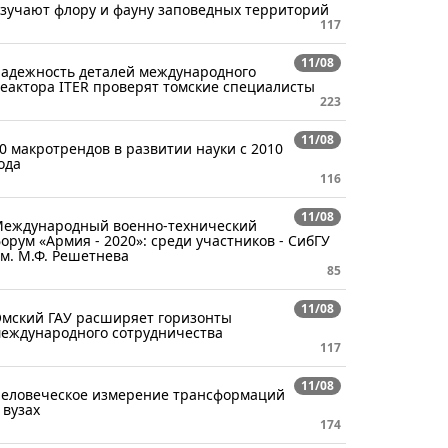
зучают флору и фауну заповедных территорий
117
11/08
адежность деталей международного
еактора ITER проверят томские специалисты
223
11/08
0 макротрендов в развитии науки с 2010
ода
116
11/08
еждународный военно-технический
орум «Армия - 2020»: среди участников - СибГУ
м. М.Ф. Решетнева
85
11/08
мский ГАУ расширяет горизонты
еждународного сотрудничества
117
11/08
еловеческое измерение трансформаций
 вузах
174