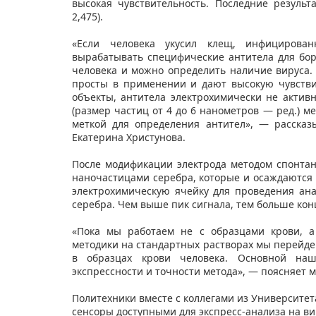
высокая чувствительность. Последние резуль
2,475).
«Если человека укусил клещ, инфицирова
вырабатывать специфические антитела для бор
человека и можно определить наличие вируса.
просты в применении и дают высокую чувствит
объекты, антитела электрохимически не актив
(размер частиц от 4 до 6 нанометров — ред.) м
меткой для определения антител», — расска
Екатерина Христунова.
После модификации электрода методом спонтан
наночастицами серебра, которые и осаждаются 
электрохимическую ячейку для проведения ана
серебра. Чем выше пик сигнала, тем больше кон
«Пока мы работаем не с образцами крови, а
методики на стандартных растворах мы перейде
в образцах крови человека. Основной наш
экспрессности и точности метода», — поясняет 
Политехники вместе с коллегами из Университет
сенсоры доступными для экспресс-анализа на ви