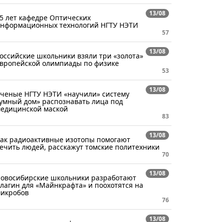
13/08
5 лет кафедре Оптических
нформационных технологий НГТУ НЭТИ
57
13/08
оссийские школьники взяли три «золота»
вропейской олимпиады по физике
53
13/08
ченые НГТУ НЭТИ «научили» систему
умный дом» распознавать лица под
едицинской маской
83
13/08
ак радиоактивные изотопы помогают
ечить людей, расскажут томские политехники
70
13/08
овосибирские школьники разработают
лагин для «Майнкрафта» и поохотятся на
икробов
76
13/08