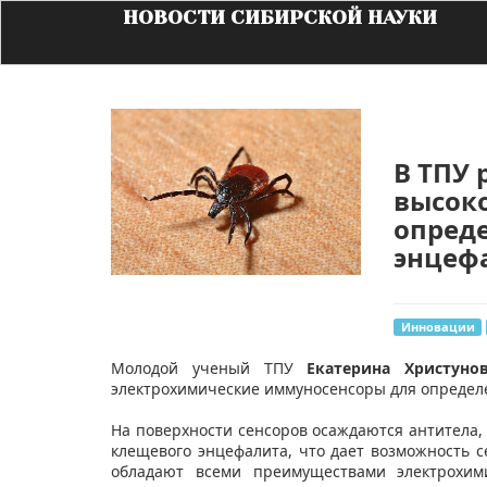
НОВОСТИ СИБИРСКОЙ НАУКИ
В ТПУ 
высок
опред
энцеф
Инновации
​Молодой ученый ТПУ
Екатерина Христуно
электрохимические иммуносенсоры для определе
На поверхности сенсоров осаждаются антитела,
клещевого энцефалита, что дает возможность с
обладают всеми преимуществами электрохими