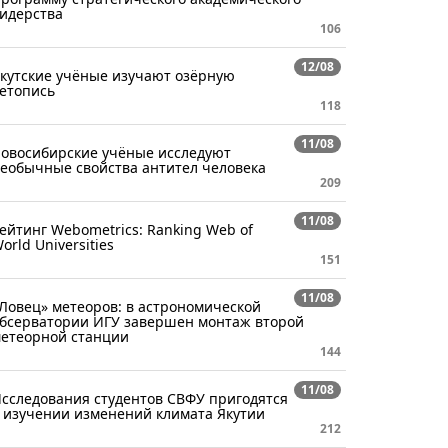
идерства
106
12/08
кутские учёные изучают озёрную
етопись
118
11/08
овосибирские учёные исследуют
еобычные свойства антител человека
209
11/08
ейтинг Webometrics: Ranking Web of
orld Universities
151
11/08
Ловец» метеоров: в астрономической
бсерватории ИГУ завершен монтаж второй
етеорной станции
144
11/08
сследования студентов СВФУ пригодятся
 изучении изменений климата Якутии
212