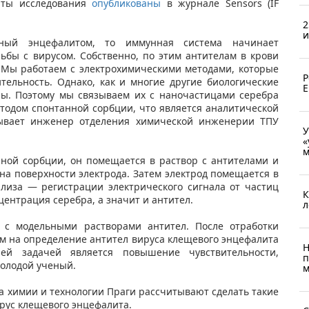
таты исследования
опубликованы
в журнале
Sensors
(
IF
2
и
нный энцефалитом, то иммунная система начинает
ьбы с вирусом. Собственно, по этим антителам в крови
 Мы работаем с электрохимическими методами, которые
Р
ельность. Однако, как и многие другие биологические
Е
ны. Поэтому мы связываем их с наночастицами серебра
етодом спонтанной сорбции, что является аналитической
зывает инженер отделения химической инженерии ТПУ
У
«
м
ной сорбции, он помещается в раствор с антителами и
на поверхности электрода. Затем электрод помещается в
лиза — регистрации электрического сигнала от частиц
К
центрация серебра, а значит и антител.
л
 с модельными растворами антител. После отработки
м на определение антител вируса клещевого энцефалита
Н
ей задачей является повышение чувствительности,
п
молодой ученый.
м
а химии и технологии Праги рассчитывают сделать такие
рус клещевого энцефалита.