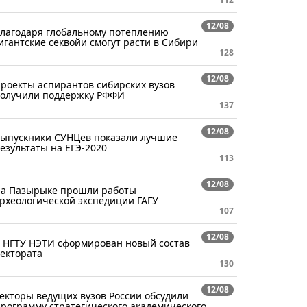
12/08
лагодаря глобальному потеплению
игантские секвойи смогут расти в Сибири
128
12/08
роекты аспирантов сибирских вузов
олучили поддержку РФФИ
137
12/08
ыпускники СУНЦев показали лучшие
езультаты на ЕГЭ-2020
113
12/08
а Пазырыке прошли работы
рхеологической экспедиции ГАГУ
107
12/08
 НГТУ НЭТИ сформирован новый состав
ектората
130
12/08
екторы ведущих вузов России обсудили
рограмму стратегического академического