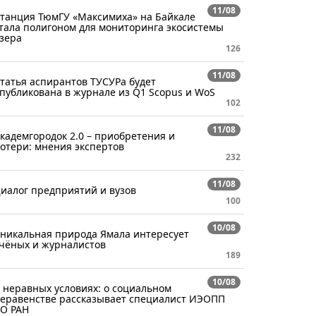
11/08
танция ТюмГУ «Максимиха» на Байкале
тала полигоном для мониторинга экосистемы
зера
126
11/08
татья аспирантов ТУСУРа будет
публикована в журнале из Q1 Scopus и WoS
102
11/08
кадемгородок 2.0 – приобретения и
отери: мнения экспертов
232
11/08
иалог предприятий и вузов
100
10/08
никальная природа Ямала интересует
чёных и журналистов
189
10/08
 неравных условиях: о социальном
еравенстве рассказывает специалист ИЭОПП
О РАН