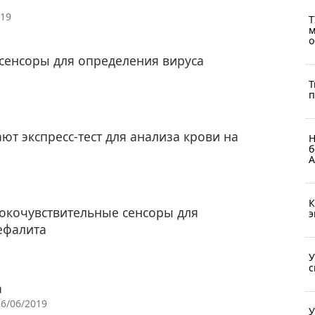
019
Т
м
о
сенсоры для определения вируса
Т
п
т экспресс-тест для анализа крови на
Н
б
А
К
окочувствительные сенсоры для
э
ефалита
У
с
а
26/06/2019
У