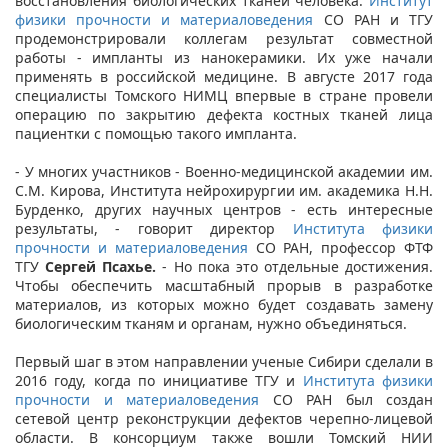
восстановления биологических тканей человека.
Институт
физики прочности и материаловедения
СО РАН и ТГУ
продемонстрировали коллегам результат совместной
работы - импланты из нанокерамики. Их уже начали
применять в российской медицине. В августе 2017 года
специалисты Томского НИМЦ впервые в стране провели
операцию по закрытию дефекта костных тканей лица
пациентки с помощью такого импланта.
- У многих участников - Военно-медицинской академии им.
С.М. Кирова, Института нейрохирургии им. академика Н.Н.
Бурденко, других научных центров - есть интересные
результаты, - говорит директор
Института физики
прочности и материаловедения
СО РАН, профессор ФТФ
ТГУ
Сергей Псахье.
- Но пока это отдельные достижения.
Чтобы обеспечить масштабный прорыв в разработке
материалов, из которых можно будет создавать замену
биологическим тканям и органам, нужно объединяться.
Первый шаг в этом направлении ученые Сибири сделали в
2016 году, когда по инициативе ТГУ и
Института физики
прочности и материаловедения
СО РАН был создан
сетевой центр реконструкции дефектов черепно-лицевой
области. В консорциум также вошли Томский НИИ