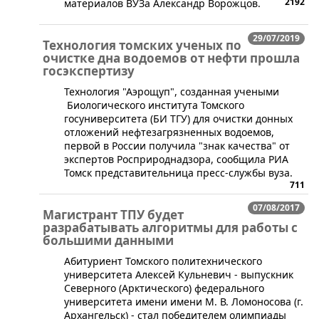
2192
материалов ВУЗа Александр Ворожцов.
29/07/2019
Технология томских ученых по
очистке дна водоемов от нефти прошла
госэкспертизу
Технология "Аэрощуп", созданная учеными
Биологического института Томского
госуниверситета (БИ ТГУ) для очистки донных
отложений нефтезагрязненных водоемов,
первой в России получила "знак качества" от
экспертов Росприроднадзора, сообщила РИА
Томск представительница пресс-службы вуза.
711
07/08/2017
Магистрант ТПУ будет
разрабатывать алгоритмы для работы с
большими данными
​Абитуриент Томского политехнического
университета Алексей Кульневич - выпускник
Северного (Арктического) федерального
университета имени имени М. В. Ломоносова (г.
Архангельск) - стал победителем олимпиады