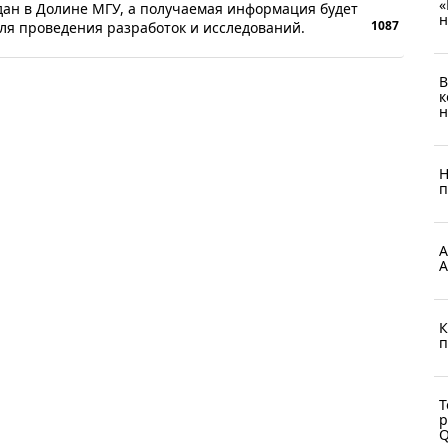
«
дан в Долине МГУ, а получаемая информация будет
н
1087
ля проведения разработок и исследований.
В
к
н
Н
п
А
А
К
п
Т
р