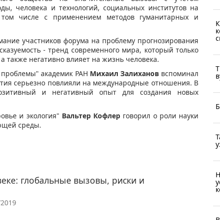
ды, человека и технологий, социальных институтов на
в том числе с применением методов гуманитарных и
К
к
с
мание участников форума на проблему прогнозирования
казуемость - тренд современного мира, который только
 а также негативно влияет на жизнь человека.
Т
и проблемы" академик РАН
Михаил Залиханов
вспоминал
в
ытия серьезно повлияли на международные отношения. В
позитивный и негативный опыт для создания новых
Б
овье и экология"
Вальтер Кофлер
говорил о роли науки
ающей среды.
Т
у
Н
веке: глобальные вызовы, риски и
у
к
/2019
В