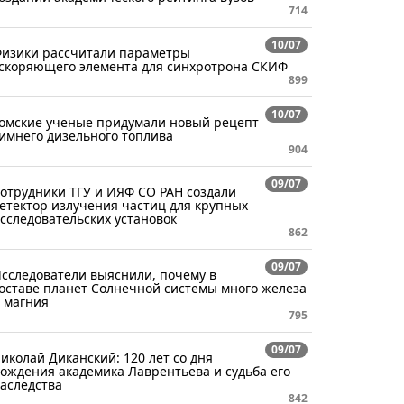
714
10/07
изики рассчитали параметры
скоряющего элемента для синхротрона СКИФ
899
10/07
омские ученые придумали новый рецепт
имнего дизельного топлива
904
09/07
отрудники ТГУ и ИЯФ СО РАН создали
етектор излучения частиц для крупных
сследовательских установок
862
09/07
сследователи выяснили, почему в
оставе планет Солнечной системы много железа
 магния
795
09/07
иколай Диканский: 120 лет со дня
ождения академика Лаврентьева и судьба его
аследства
842