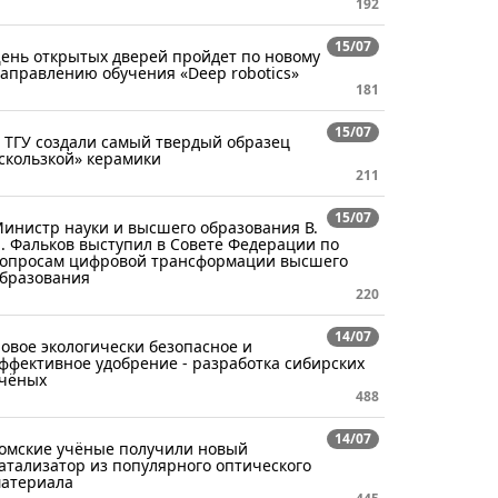
192
15/07
ень открытых дверей пройдет по новому
аправлению обучения «Deep robotics»
181
15/07
 ТГУ создали самый твердый образец
скользкой» керамики
211
15/07
инистр науки и высшего образования В.
. Фальков выступил в Совете Федерации по
опросам цифровой трансформации высшего
бразования
220
14/07
овое экологически безопасное и
ффективное удобрение - разработка сибирских
чёных
488
14/07
омские учёные получили новый
атализатор из популярного оптического
атериала