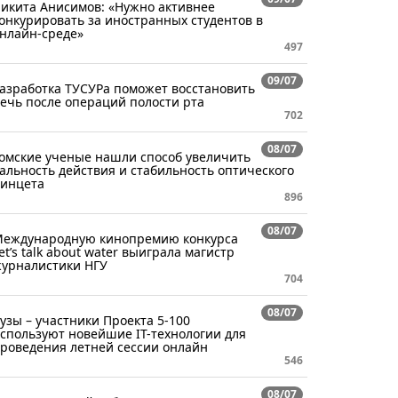
икита Анисимов: «Нужно активнее
онкурировать за иностранных студентов в
нлайн-среде»
497
09/07
азработка ТУСУРа поможет восстановить
ечь после операций полости рта
702
08/07
омские ученые нашли способ увеличить
альность действия и стабильность оптического
инцета
896
08/07
еждународную кинопремию конкурса
et’s talk about water выиграла магистр
урналистики НГУ
704
08/07
узы – участники Проекта 5-100
спользуют новейшие IT-технологии для
роведения летней сессии онлайн
546
08/07