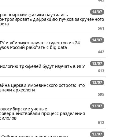
445
14/07
расноярские физики научились
онтролировать дифракцию пучков закрученного
вета
561
14/07
ГУ и «Сириус» научат студентов из 24
узов России работать с big data
442
13/07
иологию трюфелей будут изучать в ИГУ
613
13/07
айна церкви Умревинского острога: что
знали археологи
595
13/07
овосибирские ученые
совершенствовали процесс разделения
силолов
612
13/07
 Сибири сделан шаг к сильному