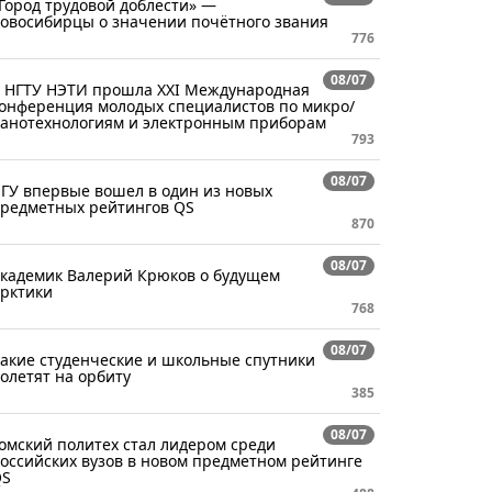
Город трудовой доблести» —
овосибирцы о значении почётного звания
776
08/07
 НГТУ НЭТИ прошла XXI Международная
онференция молодых специалистов по микро/
анотехнологиям и электронным приборам
793
08/07
ГУ впервые вошел в один из новых
редметных рейтингов QS
870
08/07
кадемик Валерий Крюков о будущем
рктики
768
08/07
акие студенческие и школьные спутники
олетят на орбиту
385
08/07
омский политех стал лидером среди
оссийских вузов в новом предметном рейтинге
QS