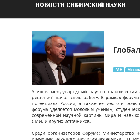
НОВОСТИ СИБИРСКОЙ НАУКИ
Глоба
РАН
Москв
​5 июня международный научно-практический 
решения" начал свою работу. В рамках форума
потенциала России, а также ее место и роль
форума уделяется молодым ученым, студенчес
современной научной картины мира и навыко
СМИ, и других источников.
Среди организаторов форума: Министерство н
изучению научного наследия академика Н.Н. Мо