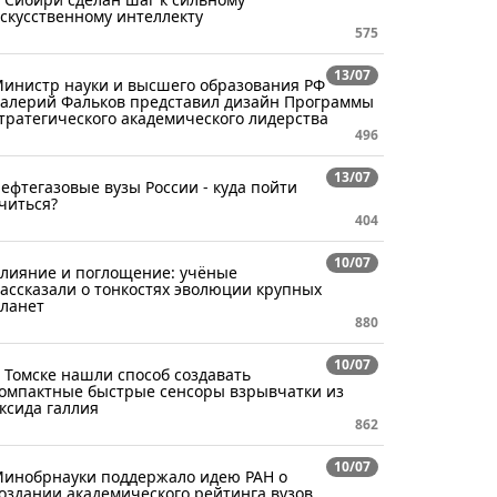
скусственному интеллекту
575
13/07
Министр науки и высшего образования РФ
алерий Фальков представил дизайн Программы
тратегического академического лидерства
496
13/07
ефтегазовые вузы России - куда пойти
читься?
404
10/07
лияние и поглощение: учёные
ассказали о тонкостях эволюции крупных
ланет
880
10/07
 Томске нашли способ создавать
омпактные быстрые сенсоры взрывчатки из
ксида галлия
862
10/07
инобрнауки поддержало идею РАН о
оздании академического рейтинга вузов