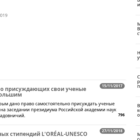
и
2019
​
В
с
Н
у
С
р
15/11/2017
п
ло присуждающих свои ученые
большим
орым дано право самостоятельно присуждать ученые
В
 на заседании президиума Российской академии наук
к
о
796
Садовничий.
27/11/2018
ых стипендий L'ORÉAL-UNESCO
М
с