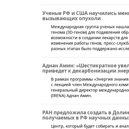
Ученые РФ и США научились меня
вызывающих опухоли
​Международная группа ученых нашла
генома (3D-геном) для подавления об
возможности в создании лекарств для
изменения работы генов, пресс-служб
разных этапах было поддержано иссл
Аднан Амин: «Шестикратное уве
приведет к декарбонизации энерг
В рамках программы «Энергия знания
с лекцией член Международного коми
генеральный директор международног
(IRENA) Аднан Амин.
РАН предложила создать в Долин
получаемых в РФ научных данны
​Центр, который будет собирать и ан