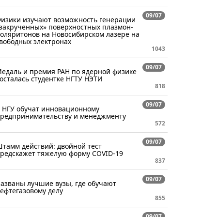
09/07
изики изучают возможность генерации
закрученных» поверхностных плазмон-
оляритонов на Новосибирском лазере на
вободных электронах
1043
09/07
едаль и премия РАН по ядерной физике
осталась студентке НГТУ НЭТИ
818
09/07
 НГУ обучат инновационному
редпринимательству и менеджменту
572
09/07
тамм действий: двойной тест
редскажет тяжелую форму COVID-19
837
09/07
азваны лучшие вузы, где обучают
ефтегазовому делу
855
09/07