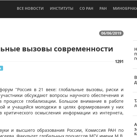
ВСЕ НОВОСТИ
ИНСТИТУТЫ
СО РАН
РАН
МИНОБРНА
06/06/2019
льные вызовы современности
Н
п
г
1291
а
В
д
форум "Россия в 21 веке: глобальные вызовы, риски и
 участники обсуждают вопросы научного обеспечения и
Т
 в процессе глобализации. Большое внимание в работе
л
кой и учащейся молодежи в целях формирования у них
в критического осмысления информации из интернета,
А
з
ауки и высшего образования России, Комиссия РАН по
к
исеева, Факультет глобальных процессов МГУ имени М.В.