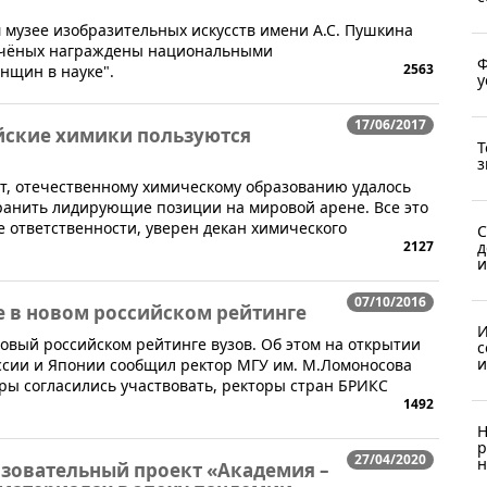
м музее изобразительных искусств имени А.С. Пушкина
учёных награждены национальными
Ф
2563
нщин в науке".
у
17/06/2017
йские химики пользуются
Т
з
т, отечественному химическому образованию удалось
хранить лидирующие позиции на мировой арене. Все это
е ответственности, уверен декан химического
С
2127
д
и
07/10/2016
е в новом российском рейтинге
И
новый российском рейтинге вузов. Об этом на открытии
с
и
ссии и Японии сообщил ректор МГУ им. М.Ломоносова
ры согласились участвовать, ректоры стран БРИКС
1492
Н
р
27/04/2020
н
азовательный проект «Академия –