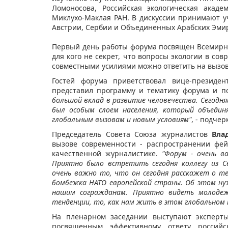
Ломоносова, Российская экологическая акад
Миклухо-Маклая РАН. В дискуссии принимают у
Австрии, Сербии и Объединенных Арабских Эми
Первый день работы форума посвящен Всемирн
для кого не секрет, что вопросы экологии в с
совместными усилиями можно ответить на выз
Гостей форума приветствовал вице-презид
представил программу и тематику форума и п
большой вклад в развитие человечества. Сегодняш
был особым слоем населения, который объеди
глобальным вызовам и новым условиям"
, - подче
Председатель Совета Союза журналистов
Вла
вызове современности - распространении фе
качественной журналистике.
"Форум - очень в
Приятно было встретить сегодня коллегу из С
очень важно то, что он сегодня расскажет о те
бомбежка НАТО европейской страны. Об этом ну
нашим согражданам. Приятно видеть молоде
тенденции, то, как нам жить в этом глобальном
На пленарном заседании выступают эксперт
посвященным эффективному ответу россий