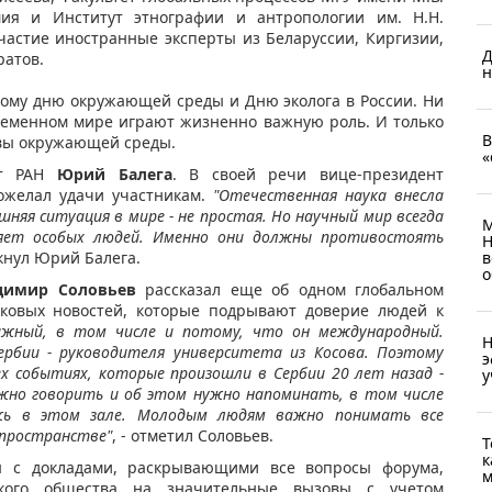
емия и Институт этнографии и антропологии им. Н.Н.
частие иностранные эксперты из Беларуссии, Киргизии,
Д
ратов.
н
ому дню окружающей среды и Дню эколога в России. Ни
овременном мире играют жизненно важную роль. И только
В
овы окружающей среды.
«
ент РАН
Юрий Балега
. В своей речи вице-президент
ожелал удачи участникам.
"Отечественная наука внесла
няя ситуация в мире - не простая. Но научный мир всегда
М
няет особых людей. Именно они должны противостоять
Н
ркнул Юрий Балега.
в
о
димир Соловьев
рассказал еще об одном глобальном
йковых новостей, которые подрывают доверие людей к
ажный, в том числе и потому, что он международный.
Н
ербии - руководителя университета из Косова. Поэтому
э
х событиях, которые произошли в Сербии 20 лет назад -
у
жно говорить и об этом нужно напоминать, в том числе
жь в этом зале. Молодым людям важно понимать все
 пространстве"
, - отметил Соловьев.
Т
к
ы с докладами, раскрывающими все вопросы форума,
м
ского общества на значительные вызовы с учетом