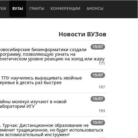
УКИ
ВУЗЫ
ГРАНТЫ
КОНФЕРЕНЦИИ
АНОНСЫ
Новости ВУЗов
15/07
овосибирские биоинформатики создали
рограмму, позволяющую узнать на
енетическом уровне реакцию на холод или жару
171
15/07
 ТПУ научились выращивать хвойные
еревья в десять раз быстрее
197
15/07
айны молекул изучают в новой
аборатории ИГУ
193
15/07
. Турчак: Дистанционное образование не
аменит традиционное, но будет использоваться
ак вспомогательный инструмент