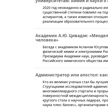
университетам: химия и науки о
2020 год неожиданно и радикально из
существенной степени повлиял на под
аспирантов, а также изменил отношен
реализации образовательного процес
Академик А.Ю. Цивадзе: «Мендел
человека»
Беседа с академиком Асланом Юсупов
физической химии и электрохимии Рос
Президиума Академии наук, руководит
Российского химического общества им
Администратор или апостол: как
Кто из великих ученых стал бы лучши
Стругацкими исследователей-админис
многомиллиардного стартапа и прорыв
поверхностной междисциплинарностью 
круглого стола о научных лидерах, п
наука плюс бизнес», организаторами 