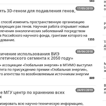
583
Н
к
17/05/2019
о
ть 3D-геном для подавления генов,
 способ изменить пространственную организацию
Р
разующих рак генов. Научная работа открывает новые
р
 лечения онкологических заболеваний посредством
а Российского научного фонда, грантами которого на
1355
едование.
Т
д
п
09/06/2018
личение использования ВИЭ
етического сегмента к 2050 году»
М
» ассоциации «Глобальная энергия» в МГИМО выступил
L
тета по присуждению премии «Глобальная энергия»,
ж
о агентства по возобновляемым источникам энергии
889
В
и
24/01/2019
е МГУ центр по хранению всех
п
х
ализировать всю научно-техническую информацию,