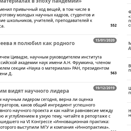
 материалах в эпоху пандемии»
менил привычный ход вещей, в том числе в
Ф
готовку молодых научных кадров, студентов и
«
ие школьников, учителей, преподавателей к
п
с
552
са.
15/01/2020
еева я полюбил как родного
М
д
ичем Цивадзе, научным руководителем института
сийской академии наук имени А.Н. Фрумкина, членом
В
елем секции «Наука о материалах» РАН, президентом
п
563
ени Д.
19/12/2019
Ш
им видят научного лидера
п
м научным лидером сегодня, верна ли оценка
траторов, каков общий ингредиент успешного
ного научного проекта и как найти равновесие между
Н
н
и углублением в узкую тему, читайте в репортаже с
рошедшего на VI Конгрессе «Инновационная практика:
которого выступили МГУ и компания «Иннопрактика».