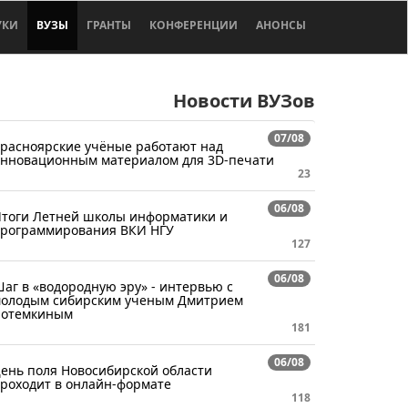
УКИ
ВУЗЫ
ГРАНТЫ
КОНФЕРЕНЦИИ
АНОНСЫ
Новости ВУЗов
07/08
расноярские учёные работают над
нновационным материалом для 3D-печати
23
06/08
тоги Летней школы информатики и
рограммирования ВКИ НГУ
127
06/08
аг в «водородную эру» - интервью с
олодым сибирским ученым Дмитрием
отемкиным
181
06/08
ень поля Новосибирской области
роходит в онлайн-формате
118