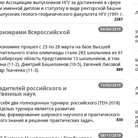
мию Ассоциации выпускников НГУ за достижения в сфере
и именной диплом и статуэтку в виде ректорской башни
Л
ыпускник геолого-геофизического факультета НГУ (1991 г.
2287
04/04/2019
У
призерами Всероссийской
и
о
кономике прошел с 23 по 28 марта на базе Высшей
чительного этапа олимпиады стали 283 школьника из 61
сибирскую область представляли 13 школьников, в том
М
а (11-2), Дмитрий Башелханов (10-5), Евгений Лисовой
«
о
889
др Ткаченко (11-3).
13/02/2019
едителей российского и
Л
э
твенных наук
 себя два полноценных турнира: российского (ТЕН-2018)
. Целью турнира является развитие
К
ам, формирование широкого научного и практического
н
830
ого знания в решение практических задач.
Д
п
08/11/2019