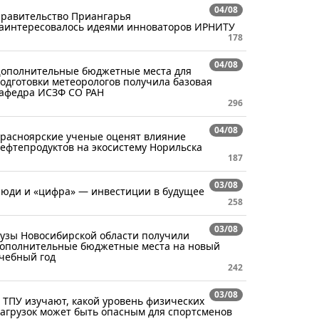
04/08
равительство Приангарья
аинтересовалось идеями инноваторов ИРНИТУ
178
04/08
ополнительные бюджетные места для
одготовки метеорологов получила базовая
афедра ИСЗФ СО РАН
296
04/08
расноярские ученые оценят влияние
ефтепродуктов на экосистему Норильска
187
03/08
юди и «цифра» — инвестиции в будущее
258
03/08
узы Новосибирской области получили
ополнительные бюджетные места на новый
чебный год
242
03/08
 ТПУ изучают, какой уровень физических
агрузок может быть опасным для спортсменов