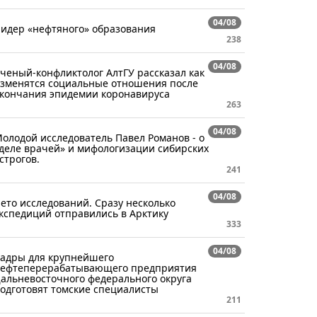
04/08
идер «нефтяного» образования
238
04/08
ченый-конфликтолог АлтГУ рассказал как
зменятся социальные отношения после
кончания эпидемии коронавируса
263
04/08
олодой исследователь Павел Романов - о
деле врачей» и мифологизации сибирских
строгов.
241
04/08
ето исследований. Сразу несколько
кспедиций отправились в Арктику
333
04/08
адры для крупнейшего
ефтеперерабатывающего предприятия
альневосточного федерального округа
одготовят томские специалисты
211