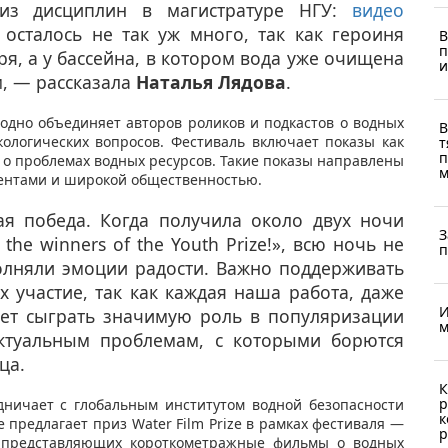
из дисциплин в магистратуре НГУ:
видео
осталось не так уж много, так как героиня
В
п
ря, а у бассейна, в котором вода уже очищена
и
м, — рассказала
Наталья Лядова
.
егодно объединяет авторов роликов и подкастов о водных
В
кологических вопросов. Фестиваль включает показы как
т
п
 о проблемах водных ресурсов. Такие показы направлены
м
удентами и широкой общественностью.
я победа. Когда получила около двух ночи
З
he winners of the Youth Prize!», всю ночь не
п
полняли эмоции радости. Важно поддерживать
х участие, так как каждая наша работа, даже
И
ет сыграть значимую роль в популяризации
м
ктуальным проблемам, с которыми борются
ица.
К
р
дничает с глобальным институтом водной безопасности
к
 предлагает приз Water Film Prize в рамках фестиваля —
р
 представляющих короткометражные фильмы о водных