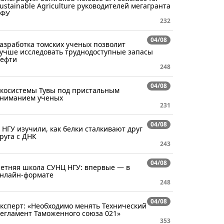
ustainable Agriculture руководителей мегагранта
СФУ
232
04/08
азработка томских ученых позволит
учше исследовать труднодоступные запасы
ефти
248
04/08
косистемы Тувы под пристальным
ниманием ученых
231
04/08
 НГУ изучили, как белки сталкивают друг
руга с ДНК
243
04/08
етняя школа СУНЦ НГУ: впервые — в
нлайн-формате
248
04/08
ксперт: «Необходимо менять Технический
егламент Таможенного союза 021»
353