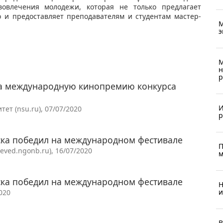
вовлечения молодежи, которая не только предлагает
 и предоставляет преподавателям и студентам мастер-
М
э
М
н
р
ла международную кинопремию конкурса
И
т (nsu.ru), 07/07/2020
р
ска победил на международном фестивале
П
ved.ngonb.ru), 16/07/2020
м
ска победил на международном фестивале
Н
и
020
В