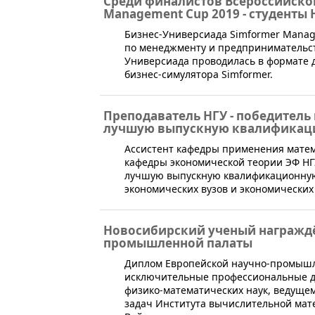
Среди финалистов Всероссийско
Management Cup 2019 - студенты 
Бизнес-Универсиада Simformer Mana
по менеджменту и предпринимательст
Универсиада проводилась в формате 
бизнес-симулятора Simformer.
Преподаватель НГУ - победитель
лучшую выпускную квалификаци
Ассистент кафедры применения матем
кафедры экономической теории ЭФ НГ
лучшую выпускную квалификационную
экономических вузов и экономических
Новосибирский ученый награжд
промышленной палаты
​Диплом Европейской научно-промышле
исключительные профессиональные д
физико-математических наук, ведущем
задач Института вычислительной мат