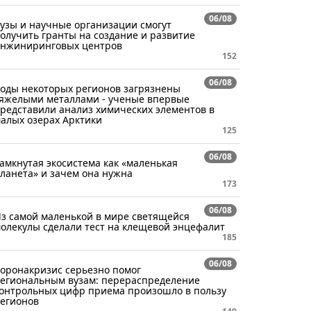
06/08
узы и научные организации смогут
олучить гранты на создание и развитие
нжиниринговых центров
152
06/08
оды некоторых регионов загрязнены
яжелыми металлами - ученые впервые
редставили анализ химических элементов в
алых озерах Арктики
125
06/08
амкнутая экосистема как «маленькая
ланета» и зачем она нужна
173
06/08
з самой маленькой в мире светящейся
олекулы сделали тест на клещевой энцефалит
185
06/08
оронакризис серьезно помог
егиональным вузам: перераспределение
онтрольных цифр приема произошло в пользу
егионов