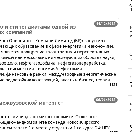
з
г
14/12/2018
али стипендиатами одной из
Т
м
их компаний
м
эйшн Оперейтинг Компани Лимитед (BP)» запустила
чающих образование в сфере энергетики и экономики.
 является поощрение талантливых и перспективных
С
 одной или нескольких нижеследующих областях науки,
з
вое дело, нефтегазодобыча, нефтегазопереработка,
ика, сейсмология, геохимия/нефтехимия,
ми, финансовые рынки, международные энергетические
«
е ледостойких конструкций, власть и бизнес, теория
ш
1131
р
06/06/2018
 межвузовской интернет-
Т
у
рнет-олимпиады по микроэкономике. Отличные
 общекомандном зачете команда Новосибирского
В
ичном зачете 2-е место у студентки 1-го курса ЭФ НГУ
м