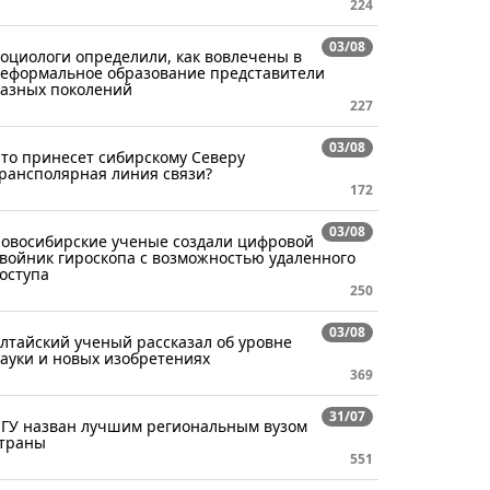
224
03/08
оциологи определили, как вовлечены в
еформальное образование представители
азных поколений
227
03/08
то принесет сибирскому Северу
рансполярная линия связи?
172
03/08
овосибирские ученые создали цифровой
войник гироскопа с возможностью удаленного
оступа
250
03/08
лтайский ученый рассказал об уровне
ауки и новых изобретениях
369
31/07
ГУ назван лучшим региональным вузом
траны
551