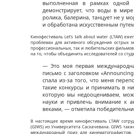
выполненная в рамках одной 
демонстрирует, что воды в мире 
ролика, балерина, танцует не у мо
и обработана искусственным путе
Кинофестиваль Let’s talk about water (LTAW) еж
проблемах для активного обсуждения острых э
профессиональных, так и любительских фильмов
на то, чтобы объединить исследователей со ст
— Это моя первая международна
письмо с заголовком «Announcing t
спала из-за того, что меня пере
такие конкурсы и принимать в ни
которую мы недооцениваем, мож
науки и привлечь внимание к а
веками, — отметила победительн
В настоящее время кинофестиваль LTAW сотру
(GIWS) из Университета Саскачевана. GIWS также
международный приз для кинематографистов,