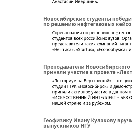
Анастасии Ивершинь.
Новосибирские студенты победи
по решению нефтегазовых кейсов
​​Соревнования по решению нефтегазов
студентов всех российских вузов. Ор
представители таких компаний-гиганто
«Нефтиса», «Startus», «Econophysica» и
Преподаватели Новосибирского 
приняли участие в проекте «Лек
«Лекториум на Вертковской» – это ци
студии ГТРК «Новосибирск» и демонст
приняли активное участие в данном 
«ИСКУССТВЕННЫЙ ИНТЕЛЛЕКТ – БЕЗ ОП
нашей стране и за рубежом.
Геофизику Ивану Кулакову вру
выпускников НГУ