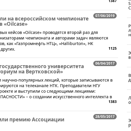
1387
S
07/06/2019
ли на всероссийском чемпионате
 «Oilcase»
Р
л
ых кейсов «Oilcase» проводятся второй раз для
н
ганизаторами чемпионата и авторами задач являются
в, как «Газпромнефть НТЦ», «Halliburton», НК
1125
 других.
Э
в
06/04/2017
государственного университета
ториум на Вертковской»
В
д
кл научно-популярных лекций, которые записываются в
рируются на телеканале НТК. Преподаватели НГУ
проекте и выступили со следующими лекциями:
АСНОСТИ» – о создании искусственного интеллекта в
Л
1383
о
28/05/2017
чили премию Ассоциации
Э
р