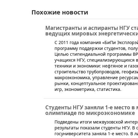
Похожие новости
Магистранты и аспиранты НГУ ст
ведущих мировых энергетическ
​С 2011 года компания «БиПи Эксплор
программу поддержки студентов, полу
Целью стипендиальной программы BP
учащихся НГУ, специализирующихся в
техники и экономики: нефтяное и газо
строительство трубопроводов, геофиз
макроэкономика, управление ресурса
рынки, концептуальное проектировани
игр, эконометрика, статистика.
Студенты НГУ заняли 1-е место в
олимпиаде по микроэкономике
​Подведены итоги межвузовской инте
результаты показали студенты НГУ. В
госуниверситета заняла 1-е место. В л