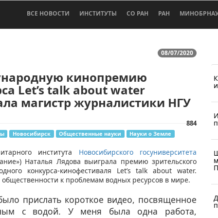
ВСЕ НОВОСТИ
ИНСТИТУТЫ
СО РАН
РАН
МИНОБРНА
08/07/2020
народную кинопремию
К
и
са Let’s talk about water
ала магистр журналистики НГУ
И
п
884
ды
Новосибирск
Общественные науки
Науки о Земле
нитарного института
Новосибирского госуниверситета​
Ш
м
ание») Наталья Лядова выиграла премию зрительского
П
дного конкурса-кинофестиваля Let’s talk about water.
бщественности к проблемам водных ресурсов в мире. ​​
Д
было прислать короткое видео, посвященное
п
ным с водой. У меня была одна работа,