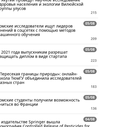
доровья населения и экологии Вилюйской
руппы улусов
215
05/08
омские исследователи ищут лидеров
нений в соцсетях с помощью методов
ашинного обучения
209
05/08
 2021 года выпускникам разрешат
ащищать диплом в виде стартапа
223
05/08
Пересекая границы природы»: онлайн-
кола ТюмГУ объединила исследователей
азных стран
183
05/08
омские студенты получили возможность
читься во Франции
136
04/08
 издательстве Springer вышла
онография Controlled Release of Pesticides for