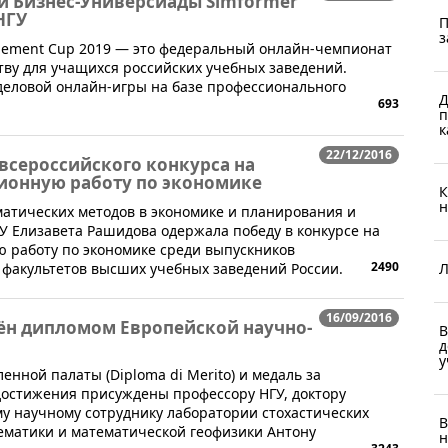
й Бизнес-Универсиады Simformer
НГУ
П
з
gement Cup 2019 — это федеральный онлайн-чемпионат
ву для учащихся российских учебных заведений.
деловой онлайн-игры на базе профессионального
Д
693
п
к
22/12/2016
 всероссийского конкурса на
онную работу по экономике
К
н
атических методов в экономике и планирования и
У Елизавета Рашидова одержала победу в конкурсе на
 работу по экономике среди выпускников
2490
Л
 факультетов высших учебных заведений России.
16/09/2016
ён дипломом Европейской научно-
В
д
у
нной палаты (Diploma di Merito) и медаль за
остижения присуждены профессору НГУ, доктору
у научному сотруднику лаборатории стохастических
В
ематики и математической геофизики Антону
н