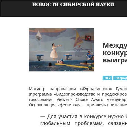
НОВОСТИ СИБИРСКОЙ НАУКИ
Между
конкур
выигр
НГУ
Награ
​Магистр направления «Журналистика» Гума
(программа «Видеопроизводство и продюсиров
голосования Viewer's Choice Award междунаро
Основная цель фестиваля — привлечь внимание о
— Для участия в конкурсе нужно 
глобальным проблемам, связан