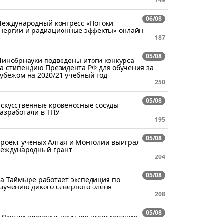
149
06/08
еждународный конгресс «Потоки
нергии и радиационные эффекты» онлайн
187
05/08
инобрнауки подведены итоги конкурса
а стипендию Президента РФ для обучения за
убежом на 2020/21 учебный год
250
05/08
скусственные кровеносные сосуды
азработали в ТПУ
195
05/08
роект учёных Алтая и Монголии выиграл
еждународный грант
204
05/08
а Таймыре работает экспедиция по
зучению дикого северного оленя
208
05/08
 Якутии проведут научное исследование