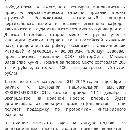
Победителем IV ежегодного конкурса инновационных
проектов аэрокосмической отрасли признан проект
«Грузовой беспилотный летательный аппарат
вертикального взлета и посадки» инженера кафедры
Ульяновского государственного технического университета
Дениса Ястребова, второе место у группы ученых
Института физики твердого тела Российской академии
наук, представивших работу «Композит с алюминиевой
матрицей и углеродным волокном». «Бронзу» завоевал
представитель компании ООО «ИнтерОйл» (Москва)
Владислав Кучин. Премия за первое место составляет 200
тысяч рублей, за второе – 100 тысяч, за третье – 75 тысяч
рублей.
Также по итогам конкурсов 2016–2019 годов в декабре в
рамках VI Ежегодной национальной выставки
ВУЗПРОМЭКСПО-2019, которая пройдет 11-12 декабря в
Экспоцентре на Красной Пресне, впервые будет
организована акселерация проектов-финалистов – они
получат поддержку по программам интенсивного
развития.
В течение 2016–2018 годов на конкурс подали 123
инновационных проекта, участие приняли коллективы