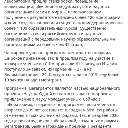
лабораторий прошли стажировки, повышение
квалификации, обучение в ведущих вузах и научных
организациях России и мира. С использованием
полученных результатов написано более 120 монографий
и книг, создано заново или существенно модернизировано
более 1 100 образовательных курсов. Существенно
расширились связи российских вузов и научных
организаций с передовыми научно-образовательными
организациями из более, чем 45 стран.
На мировом уровне программа мегагрантов получила
широкое признание. Так, в прошлом году на участие в
конкурсе ученые из США прислали 41 заявку, из Италии
поступило 34 заявки, из Германии – 27, а из
Великобритании – 24. Конкурс составил в 2019 году более
10 заявок на один мегагрант.
Программа мегагрантов является частью национального
проекта «Наука». Одной из важных задач нацпроекта –
привлечение в науку молодых ученых. Сейчас в
лабораториях, созданных по программе, доля ученых в
возрасте до 39 лет составляет в среднем 56%. Их работы
отмечены в том числе из наградами. Так, в феврале 2020
года двое сотрудников лабораторий, созданных в рамках
мегагрантов, были награждены премией Президента