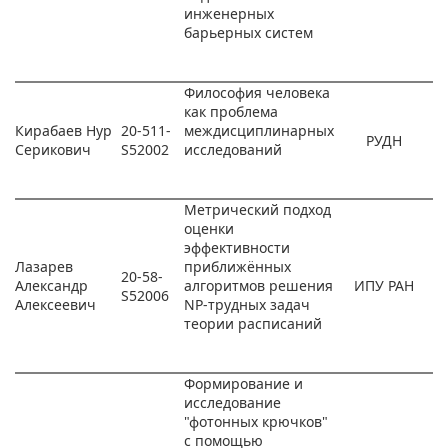
инженерных
барьерных систем
Философия человека
как проблема
Кирабаев Нур
20-511-
междисциплинарных
РУДН
Серикович
S52002
исследований
Метрический подход
оценки
эффективности
Лазарев
приближённых
20-58-
Александр
алгоритмов решения
ИПУ РАН
S52006
Алексеевич
NP-трудных задач
теории расписаний
Формирование и
исследование
"фотонных крючков"
с помощью