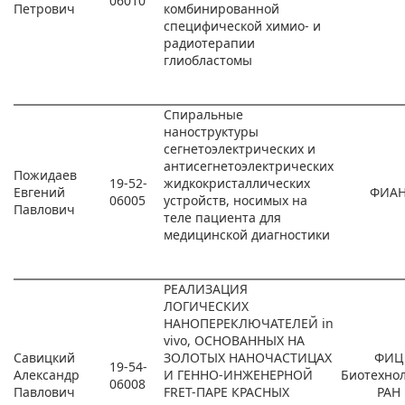
06010
Петрович
комбинированной
специфической химио- и
радиотерапии
глиобластомы
Спиральные
наноструктуры
сегнетоэлектрических и
антисегнетоэлектрических
Пожидаев
19-52-
жидкокристаллических
Евгений
ФИА
06005
устройств, носимых на
Павлович
теле пациента для
медицинской диагностики
РЕАЛИЗАЦИЯ
ЛОГИЧЕСКИХ
НАНОПЕРЕКЛЮЧАТЕЛЕЙ in
vivo, ОСНОВАННЫХ НА
Савицкий
ЗОЛОТЫХ НАНОЧАСТИЦАХ
ФИЦ
19-54-
Александр
И ГЕННО-ИНЖЕНЕРНОЙ
Биотехно
06008
Павлович
FRET-ПАРЕ КРАСНЫХ
РАН