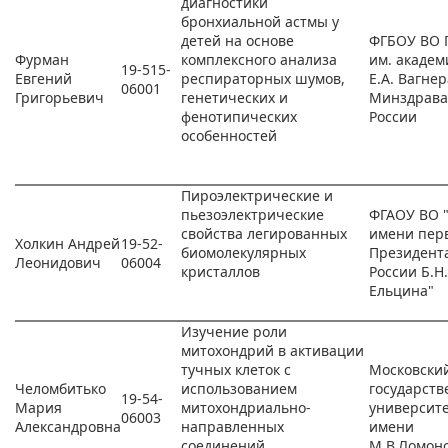
диагностики
бронхиальной астмы у
детей на основе
ФГБОУ ВО 
Фурман
комплексного анализа
им. академ
19-515-
Евгений
респираторных шумов,
Е.А. Вагнер
06001
Григорьевич
генетических и
Минздрава
фенотипических
России
особенностей
Пироэлектрические и
пьезоэлектрические
ФГАОУ ВО 
свойства легированных
имени пер
Холкин Андрей
19-52-
биомолекулярных
Президент
Леонидович
06004
кристаллов
России Б.Н.
Ельцина"
Изучение роли
митохондрий в активации
тучных клеток с
Московски
Челомбитько
использованием
государст
19-54-
Мария
митохондриально-
университ
06003
Александровна
направленных
имени
соединений
М.В.Ломон