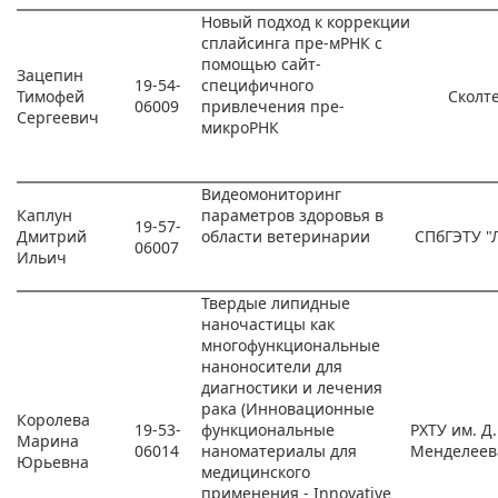
Новый подход к коррекции
сплайсинга пре-мРНК с
помощью сайт-
Зацепин
19-54-
специфичного
Тимофей
Сколт
06009
привлечения пре-
Сергеевич
микроРНК
Видеомониторинг
Каплун
параметров здоровья в
19-57-
Дмитрий
области ветеринарии
СПбГЭТУ "
06007
Ильич
Твердые липидные
наночастицы как
многофункциональные
наноносители для
диагностики и лечения
рака (Инновационные
Королева
19-53-
функциональные
РХТУ им. Д.
Марина
06014
наноматериалы для
Менделеев
Юрьевна
медицинского
применения - Innovative