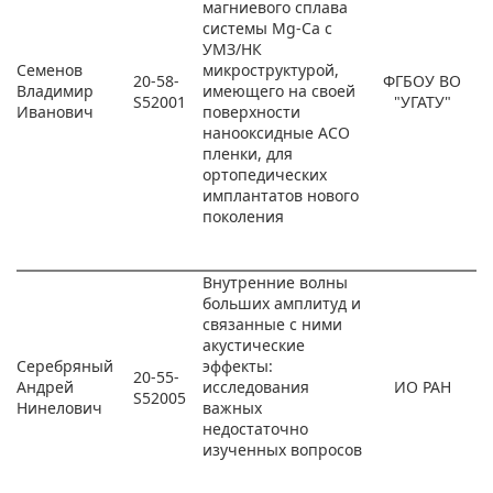
магниевого сплава
системы Mg-Ca с
УМЗ/НК
Семенов
микроструктурой,
20-58-
ФГБОУ ВО
Владимир
имеющего на своей
S52001
"УГАТУ"
Иванович
поверхности
нанооксидные АСО
пленки, для
ортопедических
имплантатов нового
поколения
Внутренние волны
больших амплитуд и
связанные с ними
акустические
Серебряный
эффекты:
20-55-
Андрей
исследования
ИО РАН
S52005
Нинелович
важных
недостаточно
изученных вопросов