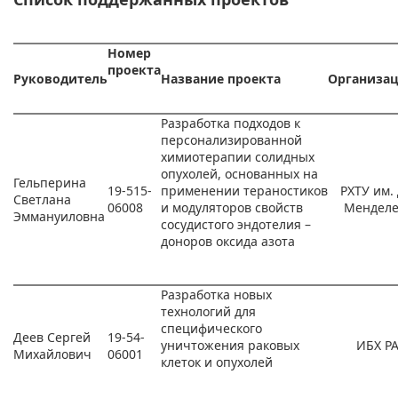
Номер
проекта
Руководитель
Название проекта
Организа
Разработка подходов к
персонализированной
химиотерапии солидных
опухолей, основанных на
Гельперина
19-515-
применении тераностиков
РХТУ им. 
Светлана
06008
и модуляторов свойств
Менделе
Эммануиловна
сосудистого эндотелия –
доноров оксида азота
Разработка новых
технологий для
специфического
Деев Сергей
19-54-
уничтожения раковых
ИБХ Р
Михайлович
06001
клеток и опухолей