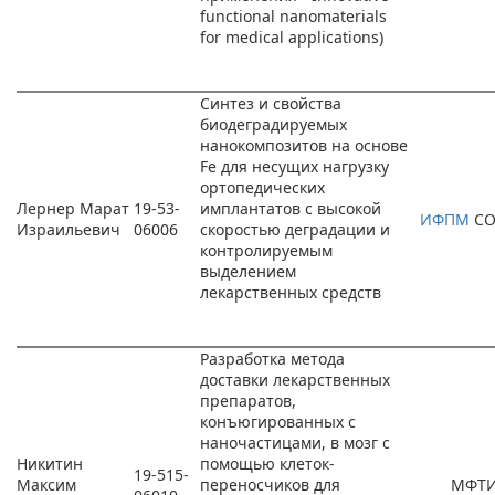
functional nanomaterials
for medical applications)
Синтез и свойства
биодеградируемых
нанокомпозитов на основе
Fe для несущих нагрузку
ортопедических
Лернер Марат
19-53-
имплантатов с высокой
ИФПМ
СО
Израильевич
06006
скоростью деградации и
контролируемым
выделением
лекарственных средств
Разработка метода
доставки лекарственных
препаратов,
конъюгированных с
наночастицами, в мозг с
Никитин
помощью клеток-
19-515-
Максим
переносчиков для
МФТ