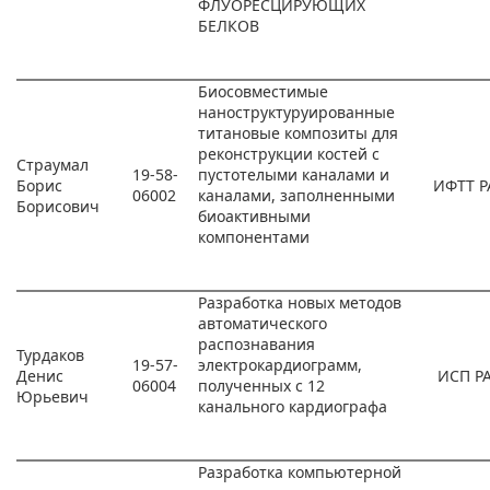
ФЛУОРЕСЦИРУЮЩИХ
БЕЛКОВ
Биосовместимые
наноструктуруированные
титановые композиты для
реконструкции костей с
Страумал
19-58-
пустотелыми каналами и
Борис
ИФТТ Р
06002
каналами, заполненными
Борисович
биоактивными
компонентами
Разработка новых методов
автоматического
распознавания
Турдаков
19-57-
электрокардиограмм,
Денис
ИСП Р
06004
полученных с 12
Юрьевич
канального кардиографа
Разработка компьютерной