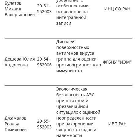
Булатов
20-51-
особенностями,
Михаил
ИНЦ СО РАН
S52003
основанное на
Валерьянович
интегральной
записи
Дисплей
поверхностных
антигенов вируса
Дешева Юлия
20-54-
гриппа для оценки
ФГБНУ "ИЭМ"
Андреевна
S52006
противогриппозного
иммунитета
Экологическая
безопасность АЭС
при штатной и
чрезвычайной
ситуациях с оценкой
Джамалов
неопределенности
20-55-
Роальд
при захоронении
ИВП РАН
S52003
Гамидович
ядерных отходов и
надежности