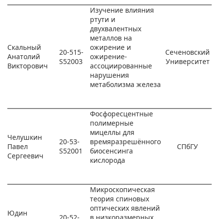
Изучение влияния
ртути и
двухвалентных
металлов на
Скальный
ожирение и
20-515-
Сеченовский
Анатолий
ожирение-
S52003
Университет
Викторович
ассоциированные
нарушения
метаболизма железа
Фосфоресцентные
полимерные
мицеллы для
Челушкин
20-53-
времяразрешённого
Павел
СПбГУ
S52001
биосенсинга
Сергеевич
кислорода
Микроскопическая
теория спиновых
оптических явлений
Юдин
20-52-
в низкоразмерных