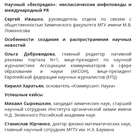
Научный «беспредел»: неклассические инфоповоды и
международный PR
Сергей Ивашко
, руководитель отдела по связям с
общественностью Химического факультета МГУ имени М.В.
Ломоносова
Особенности создания и распространения научных
новостей
Ольга Добровидова
, главный редактор нативной
рекламы портала N+1, вице-президент по научной
журналистике Ассоциации коммуникаторов в сфере
образования и науки (АКСОН), вице-президент
Европейской федерации научных журналистов (EFSJ)
Кирилл Харатьян
, основатель «Коммерсант. Наука»
Успешные кейсы
Михаил Сыроешкин
, кандидат химических наук, старший
научный сотрудник Института органической химии имени
Н.Д. Зелинского Российской академии наук
Станислав Юрченко
, доктор физико-математических наук,
главный научный сотрудник МГТУ им. Н.Э. Баумана