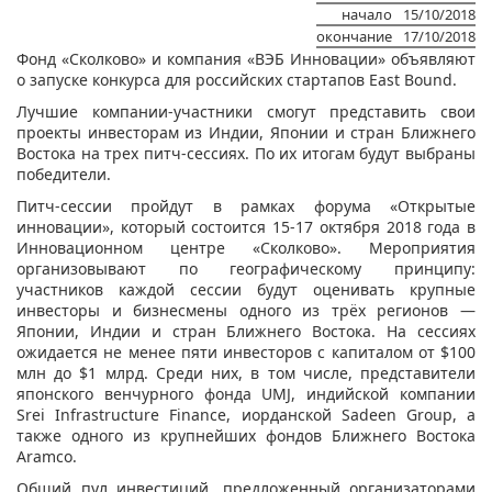
начало
15/10/2018
окончание
17/10/2018
Фонд «Сколково» и компания «ВЭБ Инновации» объявляют
о запуске конкурса для российских стартапов East Bound.
Лучшие компании-участники смогут представить свои
проекты инвесторам из Индии, Японии и стран Ближнего
Востока на трех питч-сессиях. По их итогам будут выбраны
победители.
Питч-сессии пройдут в рамках форума «Открытые
инновации», который состоится 15-17 октября 2018 года в
Инновационном центре «Сколково». Мероприятия
организовывают по географическому принципу:
участнико
в каждой сессии будут оценивать крупные
инвесторы и бизнесмены одного из трёх регионов —
Японии, Индии и стран Ближнего Востока. На сессиях
ожидается не менее пяти инвесторов с капиталом от $100
млн до $1 млрд. Среди них, в том числе, представители
японского венчурного фонда UMJ, индийской компании
Srei Infrastructure Finance, иорданской Sadeen Group, а
также одного из крупнейших фондов Ближнего Востока
Aramco.
Общий пул инвестиций, предложенный организаторами