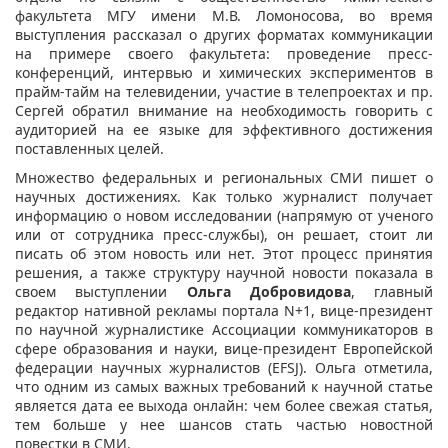
факультета МГУ имени М.В. Ломоносова, во время
выступления рассказал о других форматах коммуникации
на примере своего факультета: проведение пресс-
конференций, интервью и химических экспериментов в
прайм-тайм на телевидении, участие в телепроектах и пр.
Сергей обратил внимание на необходимость говорить с
аудиторией на ее языке для эффективного достижения
поставленных целей.
Множество федеральных и региональных СМИ пишет о
научных достижениях. Как только журналист получает
информацию о новом исследовании (напрямую от ученого
или от сотрудника пресс-службы), он решает, стоит ли
писать об этом новость или нет. Этот процесс принятия
решения, а также структуру научной новости показала в
своем выступлении
Ольга Добровидова
, главный
редактор нативной рекламы портала N+1, вице-президент
по научной журналистике Ассоциации коммуникаторов в
сфере образования и науки, вице-президент Европейской
федерации научных журналистов (EFSJ). Ольга отметила,
что одним из самых важных требований к научной статье
является дата ее выхода онлайн: чем более свежая статья,
тем больше у нее шансов стать частью новостной
повестки в СМИ.