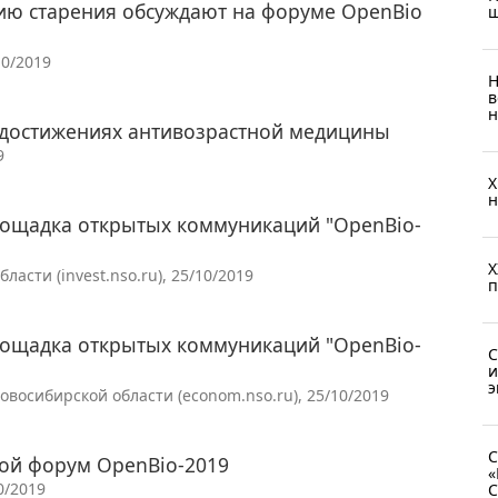
ию старения обсуждают на форуме OpenBio
ш
10/2019
Н
в
н
х достижениях антивозрастной медицины
9
X
н
лощадка открытых коммуникаций "OpenBio-
X
сти (invest.nso.ru), 25/10/2019
п
лощадка открытых коммуникаций "OpenBio-
С
и
э
восибирской области (econom.nso.ru), 25/10/2019
С
вой форум OpenBio-2019
«
0/2019
С