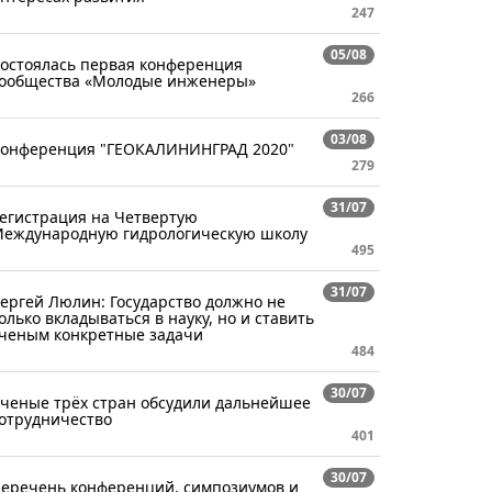
247
05/08
остоялась первая конференция
ообщества «Молодые инженеры»
266
03/08
онференция "ГЕОКАЛИНИНГРАД 2020"
279
31/07
егистрация на Четвертую
еждународную гидрологическую школу
495
31/07
ергей Люлин: Государство должно не
олько вкладываться в науку, но и ставить
ченым конкретные задачи
484
30/07
ченые трёх стран обсудили дальнейшее
отрудничество
401
30/07
еречень конференций, симпозиумов и