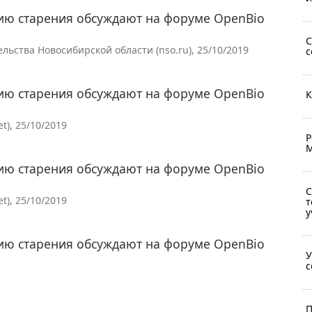
ию старения обсуждают на форуме OpenBio
С
ьства Новосибирской области (nso.ru), 25/10/2019
с
ию старения обсуждают на форуме OpenBio
К
t), 25/10/2019
Р
М
ию старения обсуждают на форуме OpenBio
С
t), 25/10/2019
т
у
ию старения обсуждают на форуме OpenBio
У
с
П