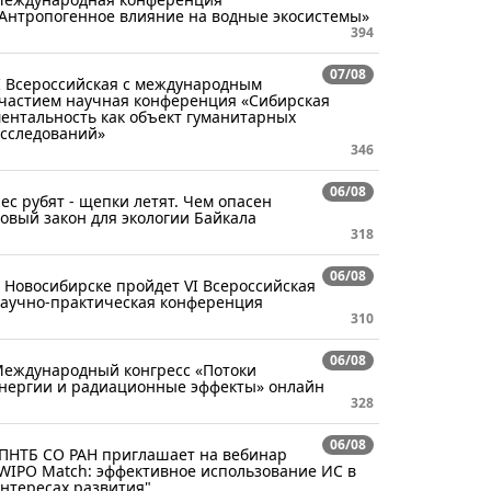
Антропогенное влияние на водные экосистемы»
394
07/08
I Всероссийская с международным
частием научная конференция «Сибирская
ентальность как объект гуманитарных
сследований»
346
06/08
ес рубят - щепки летят. Чем опасен
овый закон для экологии Байкала
318
06/08
 Новосибирске пройдет VI Всероссийская
аучно-практическая конференция
310
06/08
еждународный конгресс «Потоки
нергии и радиационные эффекты» онлайн
328
06/08
ПНТБ СО РАН приглашает на вебинар
WIPO Match: эффективное использование ИС в
нтересах развития"