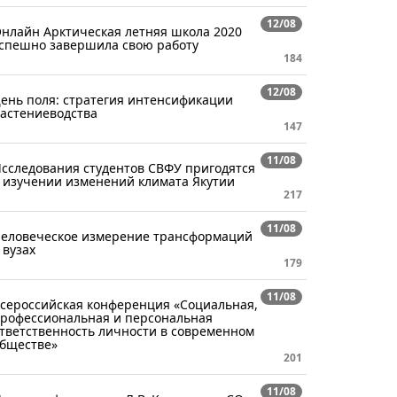
12/08
нлайн Арктическая летняя школа 2020
спешно завершила свою работу
184
12/08
ень поля: стратегия интенсификации
астениеводства
147
11/08
сследования студентов СВФУ пригодятся
 изучении изменений климата Якутии
217
11/08
еловеческое измерение трансформаций
 вузах
179
11/08
сероссийская конференция «Социальная,
рофессиональная и персональная
тветственность личности в современном
бществе»
201
11/08