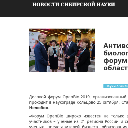
НОВОСТИ СИБИРСКОЙ НАУКИ
Антив
биолог
форум
облас
Науки о жиз
​​Деловой форум OpenBio-2019, организованны
проходит в наукограде Кольцово 25 октября. Ст
Нелюбов.
«Форум OpenBio широко известен не только 
участников – ученые из 21 региона России и 
ученых, представителей бизнеса, образовани