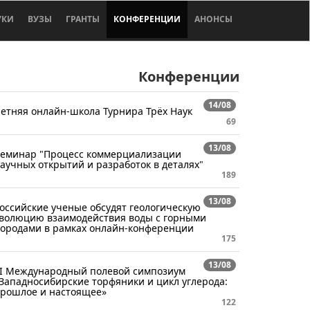
УКИ
ВУЗЫ
ГРАНТЫ
КОНФЕРЕНЦИИ
АНОНСЫ
Конференции
14/08
етняя онлайн-школа Турнира Трёх Наук
69
13/08
еминар "Процесс коммерциализации
аучных открытий и разработок в деталях"
189
13/08
оссийские ученые обсудят геологическую
волюцию взаимодействия воды с горными
ородами в рамках онлайн-конференции
175
13/08
I Международный полевой симпозиум
Западносибирские торфяники и цикл углерода:
рошлое и настоящее»
122