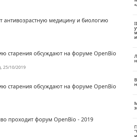
«
т антивозрастную медицину и биологию
I
у
м
и
ию старения обсуждают на форуме OpenBio
Л
н
, 25/10/2019
В
н
ию старения обсуждают на форуме OpenBio
М
э
во проходит форум OpenBio - 2019
Г
"
и