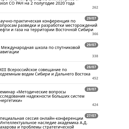
кол СО РАН на 2 полугодие 2020 года
262
29/07
аучно-практическая конференция по
опросам разведки и разработки месторождений
ефти и газа на территории Восточной Сибири
366
29/07
 Международная школа по спутниковой
авигации
338
28/07
XIII Всероссийское совещание по
одземным водам Сибири и Дальнего Востока
452
28/07
еминар «Методические вопросы
сследования надежности больших систем
нергетики»
424
27/07
пециальная сессия онлайн-конференции
Интеллектуальное наследие академика А.Д.
ахарова и проблемы стратегической