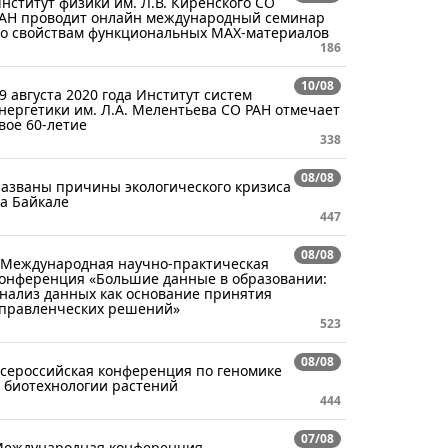
нститут физики им. Л.В. Киренского СО
АН проводит онлайн международный семинар
о свойствам функциональных MAX-материалов
186
10/08
9 августа 2020 года Институт систем
нергетики им. Л.А. Мелентьева СО РАН отмечает
вое 60-летие
338
08/08
азваны причины экологического кризиса
а Байкале
447
08/08
 Международная научно-практическая
онференция «Большие данные в образовании:
нализ данных как основание принятия
правленческих решений»
523
08/08
сероссийская конференция по геномике
 биотехнологии растений
444
07/08
еждународная конференция