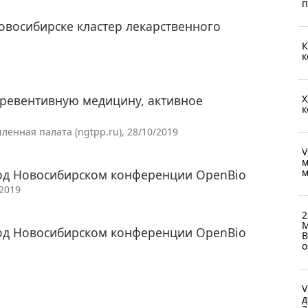
п
овосибирске кластер лекарственного
К
к
превентивную медицину, активное
X
к
енная палата (ngtpp.ru), 28/10/2019
V
м
м
од Новосибирском конференции OpenBiо
/2019
2
М
од Новосибирском конференции OpenBiо
В
о
V
д