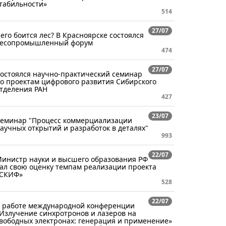
табильности»
514
27/07
его боится лес? В Красноярске состоялся
есопромышленный форум
474
27/07
остоялся научно-практический семинар
о проектам цифрового развития Сибирского
тделения РАН
427
23/07
еминар "Процесс коммерциализации
аучных открытий и разработок в деталях"
993
22/07
инистр науки и высшего образования РФ
ал свою оценку темпам реализации проекта
СКИФ»
528
22/07
 работе международной конференции
Излучение синхротронов и лазеров на
вободных электронах: генерация и применение»