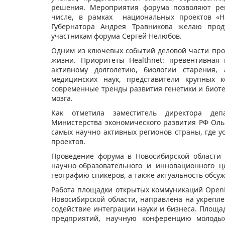
решения. Мероприятия форума позволяют реш
числе, в рамках национальных проектов «На
Губернатора Андрея Травникова желаю прод
участникам форума Сергей Нелюбов.
Одним из ключевых событий деловой части про
жизни. Приоритеты Healthnet: превентивная
активному долголетию, биологии старения, 
медицинских наук, представители крупных к
современные тренды развития генетики и биоте
мозга.
Как отметила заместитель директора деп
Министерства экономического развития РФ Ольг
самых научно активных регионов страны, где 
проектов.
Проведение форума в Новосибирской области 
научно-образовательного и инновационного 
географию спикеров, а также актуальность обсу
Работа площадки открытых коммуникаций OpenB
Новосибирской области, направлена на укрепл
содействие интеграции науки и бизнеса. Площ
предприятий, научную конференцию молодых