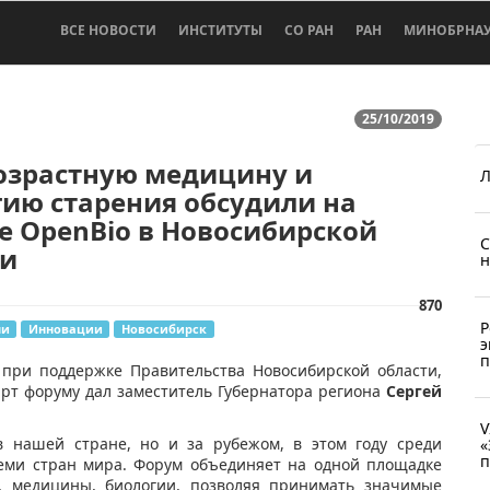
ВСЕ НОВОСТИ
ИНСТИТУТЫ
СО РАН
РАН
МИНОБРНА
25/10/2019
озрастную медицину и
Л
ию старения обсудили на
е OpenBio в Новосибирской
С
ти
н
870
Р
ни
Инновации
Новосибирск
э
п
й при поддержке Правительства Новосибирской области,
арт форуму дал заместитель Губернатора региона
Сергей
V
в нашей стране, но и за рубежом, в этом году среди
«
п
семи стран мира. Форум объединяет на одной площадке
я, медицины, биологии, позволяя принимать значимые