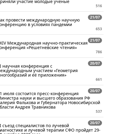
риняли участие молодые учёные
516
21/07
ак провести международную научную
онференцию в условиях пандемии
653
21/07
XIV Международная научно-практическая
онференция «Решетневские чтения»
786
20/07
I научная конференция с
еждународным участием «Геометрия
ногообразий и её приложения»
661
20/07
1 июля состоится пресс-конференция
инистра науки и высшего образования РФ
алерия Фалькова и Губернатора Новосибирской
бласти Андрея Травникова
537
20/07
I съезд специалистов по лучевой
иагностике и лучевой терапии СФО пройдет 29-