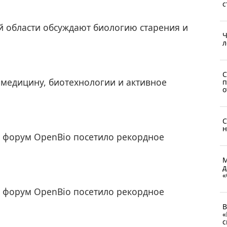
с
й области обсуждают биологию старения и
Ч
л
С
медицину, биотехнологии и активное
п
о
С
н
 форум OpenBio посетило рекордное
М
д
«
 форум OpenBio посетило рекордное
В
«
с