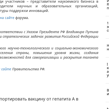
И
ди участников – представители наукоемкого бизнеса в
Р
одители научных и образовательных организаций,
п
ктуры поддержки инноваций.
на сайте
форума.
1
э
с
соответствии с Указом Президента РФ Владимира Путина
и стратегических задачах развития Российской Федерации
Н
го научно-технологического и социально-экономического
н
аселения страны, повышения уровня жизни, создания
 возможностей для самореализации и раскрытия таланта
I
к
а сайте
Правительства РФ.
а
у
В
и
портировать вакцину от гепатита А в
М