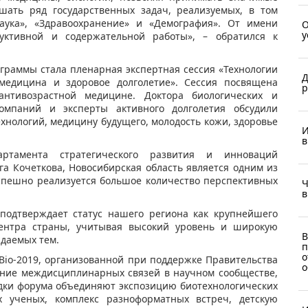
ать ряд государственных задач, реализуемых, в том
ука», «Здравоохранение» и «Демография». От имени
О
у
уктивной и содержательной работы», – обратился к
граммы стала пленарная экспертная сессия «Технологии
Д
 медицина и здоровое долголетие». Сессия посвящена
р
антивозрастной медицине. Доктора биологических и
омпаний и эксперты активного долголетия обсудили
хнологий, медицину будущего, молодость кожи, здоровье
И
в
артамента стратегического развития и инноваций
а Кочеткова, Новосибирская область является одним из
успешно реализуется большое количество перспективных
Ч
в
подтверждает статус нашего региона как крупнейшего
центра страны, учитывая высокий уровень и широкую
В
ждаемых тем.
п
о
io-2019, организованной при поддержке Правительства
о
ение междисциплинарных связей в научном сообществе,
адки форума объединяют экспозицию биотехнологических
 ученых, комплекс разноформатных встреч, детскую