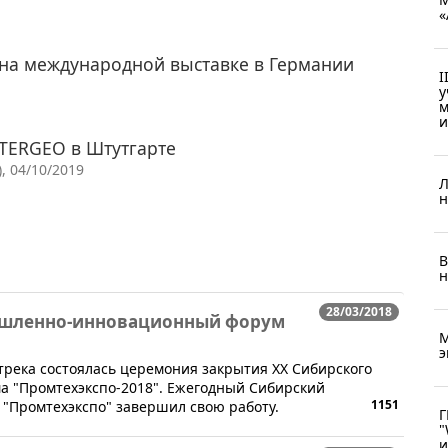
«
 на международной выставке в Германии
I
у
м
и
NTERGEO в Штутгарте
, 04/10/2019
Л
н
В
н
28/03/2018
ышленно-инновационный форум
М
э
отрека состоялась церемония закрытия ХХ Сибирского
 "Промтехэкспо-2018". Ежегодный Сибирский
1151
Промтехэкспо" завершил свою работу.
Г
"
и