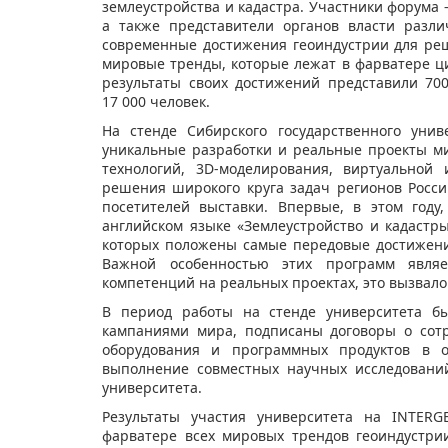
землеустройства и кадастра. Участники форума 
а также представители органов власти разли
современные достижения геоиндустрии для реш
мировые тренды, которые лежат в фарватере ци
результаты своих достижений представили 700
17 000 человек.
На стенде Сибирского государственного уни
уникальные разработки и реальные проекты ми
технологий, 3D-моделирования, виртуальной
решения широкого круга задач регионов Росс
посетителей выставки. Впервые, в этом году
английском языке «Землеустройство и кадастры
которых положены самые передовые достижени
Важной особенностью этих программ являе
компетенций на реальных проектах, это вызвало
В период работы на стенде университета б
кампаниями мира, подписаны договоры о сотр
оборудования и программных продуктов в об
выполнение совместных научных исследовани
университета.
Результаты участия университета на INTERG
фарватере всех мировых трендов геоиндустрии