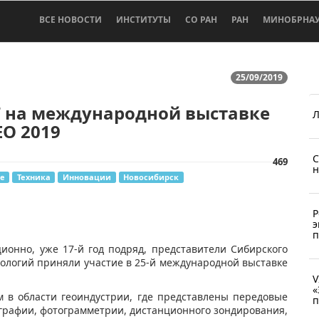
ВСЕ НОВОСТИ
ИНСТИТУТЫ
СО РАН
РАН
МИНОБРНА
25/09/2019
Т на международной выставке
Л
EO 2019
С
469
н
е
Техника
Инновации
Новосибирск
Р
э
п
ционно, уже 17-й год подряд, представители Сибирского
нологий приняли участие в 25-й международной выставке
V
«
 в области геоиндустрии, где представлены передовые
п
ографии, фотограмметрии, дистанционного зондирования,