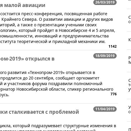
26/03/2019
я малой авиации
С состоится пресс-конференция, посвященная работе
С
 Крайнего Севера. О развитии авиации и других видов
с
иторий, а также о презентации учеными своих
ологии», который пройдет в Новосибирске 4 и 5 апреля,
промышленности, инноваций и предпринимательства
К
ститута теоретической и прикладной механики им.
1142
18/09/2019
Р
ом-2019» открылся в
М
го развития «Технопром-2019» открывается в
 продлится до 20 сентября, сообщает оргкомитет
С
ей и участников форума поздравили полномочный
т
ернатор Новосибирской области, спикер регионального
у
776
русь.
У
11/04/2019
ики сталкивается с проблемой
с
цикла, который подразумевает структурные изменения в
П