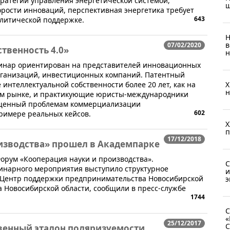
ратегии управления энергетической системой,
ш
орости инноваций, перспективная энергетика требует
643
олитической поддержке.
Н
в
07/02/2020
твенность 4.0»
н
еминар ориентирован на представителей инновационных
рганизаций, инвестиционных компаний. Патентный
интеллектуальной собственности более 20 лет, как на
X
н
ом рынке, и практикующие юристы-международники
ященный проблемам коммерциализации
602
римере реальных кейсов.
X
п
17/12/2018
изводства» прошел в Академпарке
орум «Кооперация науки и производства».
С
инарного мероприятия выступило структурное
и
Центр поддержки предпринимательства Новосибирской
э
 Новосибирской области, сообщили в пресс-службе
1744
С
«
25/12/2017
С
твенный эталон поляризуемости