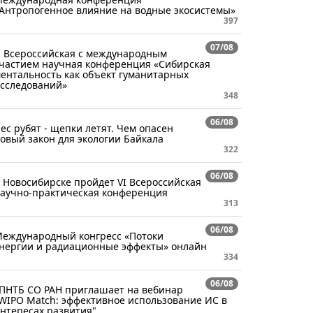
Антропогенное влияние на водные экосистемы»
397
07/08
I Всероссийская с международным
частием научная конференция «Сибирская
ентальность как объект гуманитарных
сследований»
348
06/08
ес рубят - щепки летят. Чем опасен
овый закон для экологии Байкала
322
06/08
 Новосибирске пройдет VI Всероссийская
аучно-практическая конференция
313
06/08
еждународный конгресс «Потоки
нергии и радиационные эффекты» онлайн
334
06/08
ПНТБ СО РАН приглашает на вебинар
WIPO Match: эффективное использование ИС в
нтересах развития"