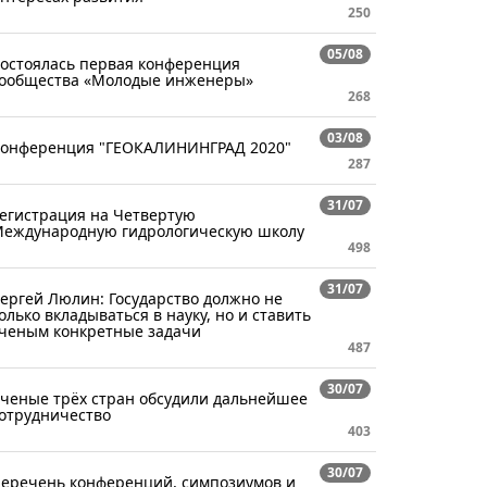
250
05/08
остоялась первая конференция
ообщества «Молодые инженеры»
268
03/08
онференция "ГЕОКАЛИНИНГРАД 2020"
287
31/07
егистрация на Четвертую
еждународную гидрологическую школу
498
31/07
ергей Люлин: Государство должно не
олько вкладываться в науку, но и ставить
ченым конкретные задачи
487
30/07
ченые трёх стран обсудили дальнейшее
отрудничество
403
30/07
еречень конференций, симпозиумов и