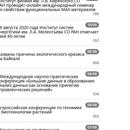
нститут физики им. Л.В. Киренского СО
АН проводит онлайн международный семинар
о свойствам функциональных MAX-материалов
190
10/08
9 августа 2020 года Институт систем
нергетики им. Л.А. Мелентьева СО РАН отмечает
вое 60-летие
352
08/08
азваны причины экологического кризиса
а Байкале
450
08/08
 Международная научно-практическая
онференция «Большие данные в образовании:
нализ данных как основание принятия
правленческих решений»
534
08/08
сероссийская конференция по геномике
 биотехнологии растений
452
07/08
еждународная конференция