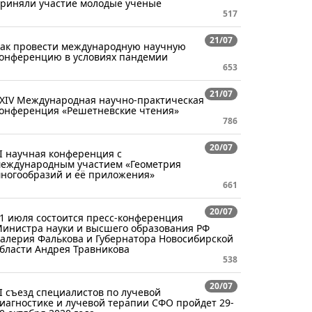
риняли участие молодые учёные
517
21/07
ак провести международную научную
онференцию в условиях пандемии
653
21/07
XIV Международная научно-практическая
онференция «Решетневские чтения»
786
20/07
I научная конференция с
еждународным участием «Геометрия
ногообразий и её приложения»
661
20/07
1 июля состоится пресс-конференция
инистра науки и высшего образования РФ
алерия Фалькова и Губернатора Новосибирской
бласти Андрея Травникова
538
20/07
I съезд специалистов по лучевой
иагностике и лучевой терапии СФО пройдет 29-