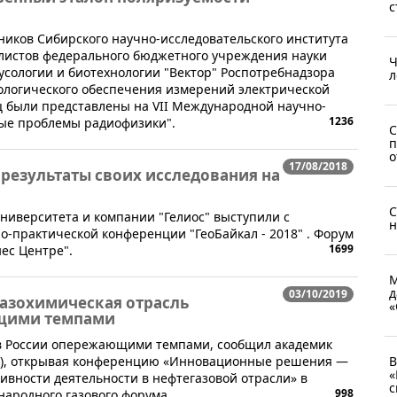
с
дников Сибирского научно-исследовательского института
листов федерального бюджетного учреждения науки
Ч
сологии и биотехнологии "Вектор" Роспотребнадзора
л
рологического обеспечения измерений электрической
ц были представлены на VII Международной научно-
1236
ые проблемы радиофизики".
С
п
о
17/08/2018
результаты своих исследования на
С
университета и компании "Гелиос" выступили с
н
-практической конференции "ГеоБайкал - 2018" . Форум
1699
нес Центре".
М
д
03/10/2019
газохимическая отрасль
«
ющими темпами
я в России опережающими темпами, сообщил академик
АН), открывая конференцию «Инновационные решения —
В
«
ивности деятельности в нефтегазовой отрасли» в
с
998
народного газового форума.