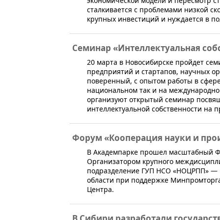
экономической модели и пересмотр ст
сталкивается с проблемами низкой ск
крупных инвестиций и нуждается в п
Семинар «Интеллектуальная собс
​20 марта в Новосибирске пройдет с
предприятий и стартапов, научных о
поверенный, с опытом работы в сфере 
национальном так и на международн
организуют открытый семинар посв
интеллектуальной собственности на п
Форум «Кооперация науки и про
​В Академпарке прошел масштабный Ф
Организатором крупного междисципл
подразделение ГУП НСО «НОЦРПП» — 
области при поддержке Минпромторга
Центра.
В Сибири разработали государс