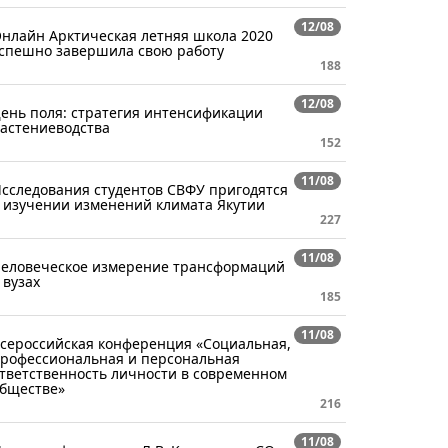
12/08
нлайн Арктическая летняя школа 2020
спешно завершила свою работу
188
12/08
ень поля: стратегия интенсификации
астениеводства
152
11/08
сследования студентов СВФУ пригодятся
 изучении изменений климата Якутии
227
11/08
еловеческое измерение трансформаций
 вузах
185
11/08
сероссийская конференция «Социальная,
рофессиональная и персональная
тветственность личности в современном
бществе»
216
11/08