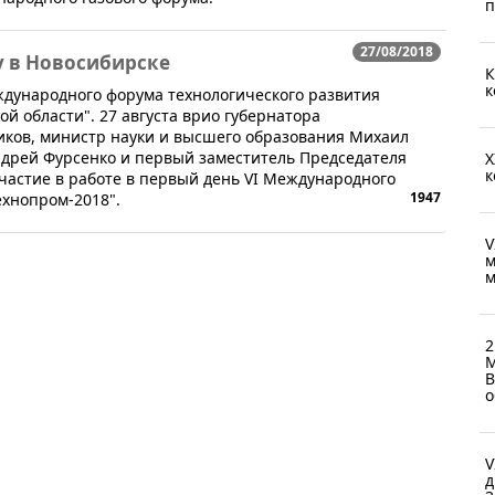
п
27/08/2018
у в Новосибирске
К
к
ждународного форума технологического развития
й области". 27 августа врио губернатора
иков, министр науки и высшего образования Михаил
дрей Фурсенко и первый заместитель Председателя
X
к
частие в работе в первый день VI Международного
1947
ехнопром-2018".
V
м
м
2
М
В
о
V
д