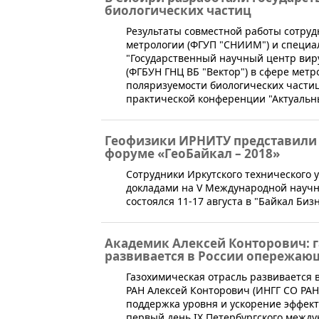
биологических частиц
​Результаты совместной работы сотру
метрологии (ФГУП "СНИИМ") и специа
"Государственный научный центр виру
(ФГБУН ГНЦ ВБ "Вектор") в сфере мет
поляризуемости биологических части
практической конференции "Актуальн
Геофизики ИРНИТУ представили 
форуме «ГеоБайкал – 2018»
​Сотрудники Иркутского технического 
докладами на V Международной научно
состоялся 11-17 августа в "Байкал Биз
Академик Алексей Конторович: 
развивается в России опережа
​Газохимическая отрасль развиваетс
РАН Алексей Конторович (ИНГГ СО Р
поддержка уровня и ускорение эффект
первый день IX Петербургского между