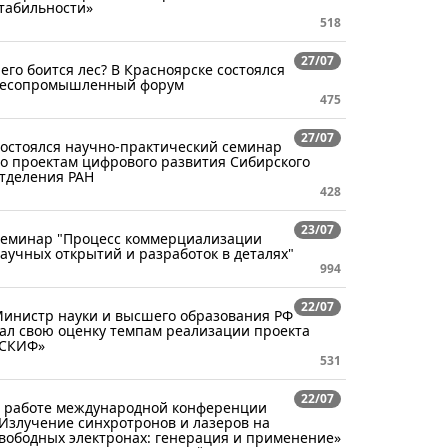
табильности»
518
27/07
его боится лес? В Красноярске состоялся
есопромышленный форум
475
27/07
остоялся научно-практический семинар
о проектам цифрового развития Сибирского
тделения РАН
428
23/07
еминар "Процесс коммерциализации
аучных открытий и разработок в деталях"
994
22/07
инистр науки и высшего образования РФ
ал свою оценку темпам реализации проекта
СКИФ»
531
22/07
 работе международной конференции
Излучение синхротронов и лазеров на
вободных электронах: генерация и применение»