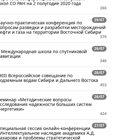
кол СО РАН на 2 полугодие 2020 года
266
29/07
аучно-практическая конференция по
опросам разведки и разработки месторождений
ефти и газа на территории Восточной Сибири
370
29/07
 Международная школа по спутниковой
авигации
340
28/07
XIII Всероссийское совещание по
одземным водам Сибири и Дальнего Востока
453
28/07
еминар «Методические вопросы
сследования надежности больших систем
нергетики»
424
27/07
пециальная сессия онлайн-конференции
Интеллектуальное наследие академика А.Д.
ахарова и проблемы стратегической