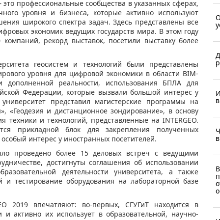
– это профессиональные сообщества в указанных сферах,
чного уровня и бизнеса, которые активно используют
О
ения широкого спектра задач. Здесь представлены все
у
фровых экономик ведущих государств мира. В этом году
 компаний, рекорд выставок, посетили выставку более
Д
р
верситета геосистем и технологий были представлены
рового уровня для цифровой экономики в области BIM-
 и дополненной реальности, использования БПЛА для
ийской Федерации, которые вызвали большой интерес у
И
в
, университет представил магистерские программы на
», «Геодезия и дистанционное зондирование», в основу
я техники и технологий, представленные на INTERGEO.
тся прикладной блок для закрепления полученных
Ч
в
 особый интерес у иностранных посетителей.
ыло проведено более 15 деловых встреч с ведущими
удничестве, достигнуты соглашения об использовании
В
разовательной деятельности университета, а также
п
й и тестирование оборудования на лабораторной базе
о
о
EO 2019 впечатляют: во-первых, СГУГиТ находится в
 и активно их использует в образовательной, научно-