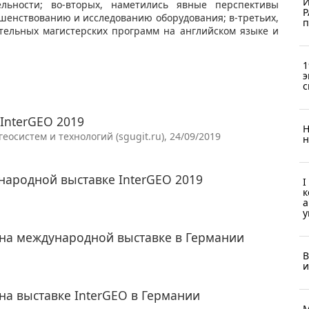
И
ельности; во-вторых, наметились явные перспективы
Р
шенствованию и исследованию оборудования; в-третьих,
п
тельных магистерских программ на английском языке и
1
э
с
InterGEO 2019
Н
осистем и технологий (sgugit.ru), 24/09/2019
н
ународной выставке InterGEO 2019
I
к
а
у
 на международной выставке в Германии
В
и
на выставке InterGEO в Германии
М