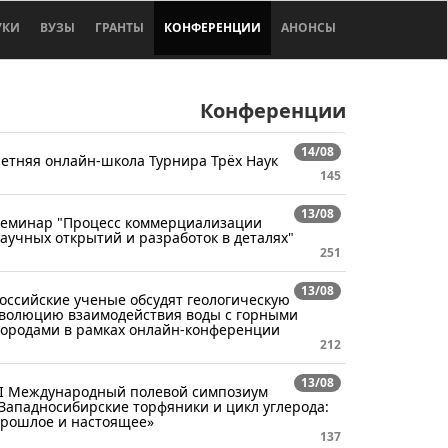
УКИ
ВУЗЫ
ГРАНТЫ
КОНФЕРЕНЦИИ
АНОНСЫ
Конференции
14/08
етняя онлайн-школа Турнира Трёх Наук
145
13/08
еминар "Процесс коммерциализации
аучных открытий и разработок в деталях"
251
13/08
оссийские ученые обсудят геологическую
волюцию взаимодействия воды с горными
ородами в рамках онлайн-конференции
212
13/08
I Международный полевой симпозиум
Западносибирские торфяники и цикл углерода:
рошлое и настоящее»
137