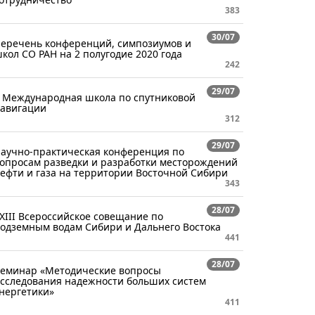
383
30/07
еречень конференций, симпозиумов и
кол СО РАН на 2 полугодие 2020 года
242
29/07
 Международная школа по спутниковой
авигации
312
29/07
аучно-практическая конференция по
опросам разведки и разработки месторождений
ефти и газа на территории Восточной Сибири
343
28/07
XIII Всероссийское совещание по
одземным водам Сибири и Дальнего Востока
441
28/07
еминар «Методические вопросы
сследования надежности больших систем
нергетики»
411