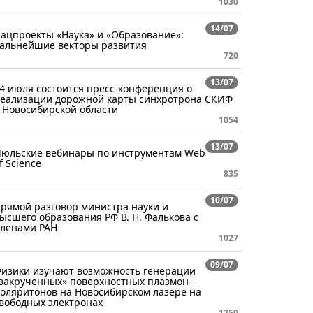
1030
14/07
ацпроекты «Наука» и «Образование»:
альнейшие векторы развития
720
13/07
4 июля состоится пресс-конференция о
еализации дорожной карты синхротрона СКИФ
 Новосибирской области
1054
13/07
юльские вебинары по инструментам Web
f Science
835
10/07
рямой разговор министра науки и
ысшего образования РФ В. Н. Фалькова с
ленами РАН
1027
09/07
изики изучают возможность генерации
закрученных» поверхностных плазмон-
оляритонов на Новосибирском лазере на
вободных электронах
1250