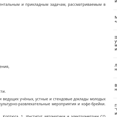
и
ментальным и прикладным задачам, рассматриваемым в
М
«
I
у
м
и
Л
ения,
н
В
н
ти.
и ведущих учёных, устные и стендовые доклады молодых
культурно-развлекательные мероприятия и кофе-брейки.
Г
"
и
. Коптюга, 1, Институт автоматики и электрометрии СО