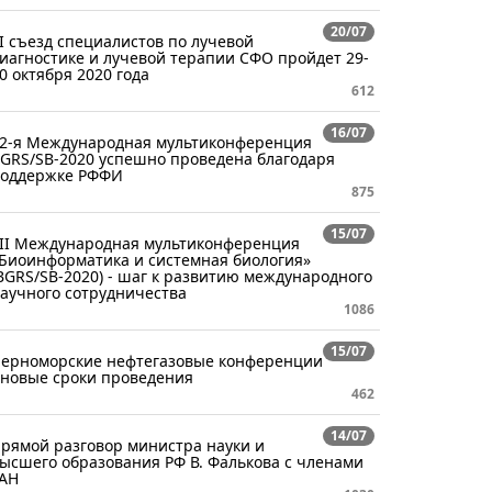
20/07
I съезд специалистов по лучевой
иагностике и лучевой терапии СФО пройдет 29-
0 октября 2020 года
612
16/07
2-я Международная мультиконференция
GRS/SB-2020 успешно проведена благодаря
оддержке РФФИ
875
15/07
II Международная мультиконференция
Биоинформатика и системная биология»
BGRS/SB-2020) - шаг к развитию международного
аучного сотрудничества
1086
15/07
ерноморские нефтегазовые конференции
 новые сроки проведения
462
14/07
рямой разговор министра науки и
ысшего образования РФ В. Фалькова с членами
АН