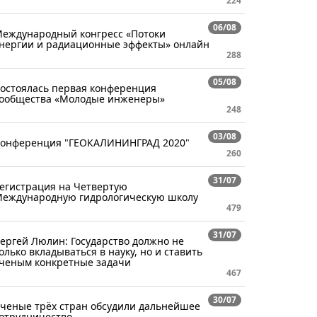
224
06/08
еждународный конгресс «Потоки
нергии и радиационные эффекты» онлайн
288
05/08
остоялась первая конференция
ообщества «Молодые инженеры»
248
03/08
онференция "ГЕОКАЛИНИНГРАД 2020"
260
31/07
егистрация на Четвертую
еждународную гидрологическую школу
479
31/07
ергей Люлин: Государство должно не
олько вкладываться в науку, но и ставить
ченым конкретные задачи
467
30/07
ченые трёх стран обсудили дальнейшее
отрудничество