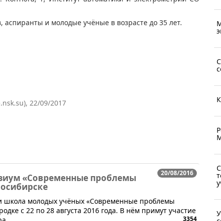
 аспиранты и молодые учёные в возрасте до 35 лет.
М
э
С
с
К
nsk.su), 22/09/2017
Р
М
С
20/08/2016
т
зиум «Современные проблемы
у
восибирске
и школа молодых учёных «Современные проблемы
одке с 22 по 28 августа 2016 года. В нём примут участие
У
3354
ра.
с