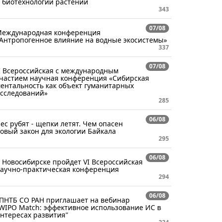
 биотехнологии растений
343
07/08
еждународная конференция
Антропогенное влияние на водные экосистемы»
337
07/08
I Всероссийская с международным
частием научная конференция «Сибирская
ентальность как объект гуманитарных
сследований»
285
06/08
ес рубят - щепки летят. Чем опасен
овый закон для экологии Байкала
295
06/08
 Новосибирске пройдет VI Всероссийская
аучно-практическая конференция
294
06/08
ПНТБ СО РАН приглашает на вебинар
WIPO Match: эффективное использование ИС в
нтересах развития"