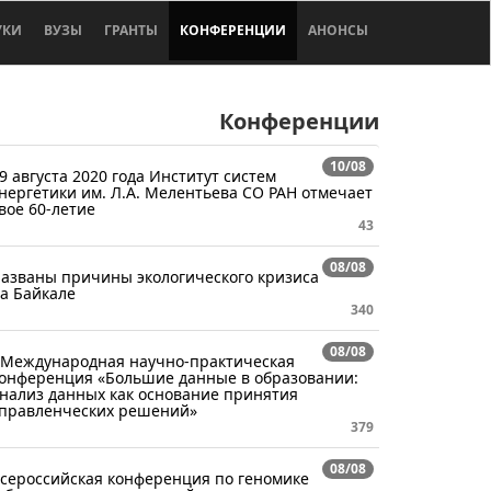
УКИ
ВУЗЫ
ГРАНТЫ
КОНФЕРЕНЦИИ
АНОНСЫ
Конференции
10/08
9 августа 2020 года Институт систем
нергетики им. Л.А. Мелентьева СО РАН отмечает
вое 60-летие
43
08/08
азваны причины экологического кризиса
а Байкале
340
08/08
 Международная научно-практическая
онференция «Большие данные в образовании:
нализ данных как основание принятия
правленческих решений»
379
08/08
сероссийская конференция по геномике