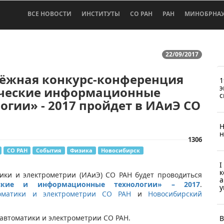
ВСЕ НОВОСТИ
ИНСТИТУТЫ
СО РАН
РАН
МИНОБРНА
22/09/2017
ёжная конкурс-конференция
1
э
ческие информационные
с
огии» - 2017 пройдет в ИАиЭ СО
Н
н
1306
СО РАН
События
Физика
Новосибирск
I
к
ики и электрометрии (ИАиЭ) СО РАН будет проводиться
а
ские и информационные технологии» – 2017
.
у
оматики и электрометрии СО РАН
и
Новосибирский
автоматики и электрометрии СО РАН.
В