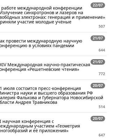
22/07
 работе международной конференции
Излучение синхротронов и лазеров на
вободных электронах: генерация и применение»
риняли участие молодые учёные
507
21/07
ак провести международную научную
онференцию в условиях пандемии
644
21/07
XIV Международная научно-практическая
онференция «Решетневские чтения»
772
20/07
1 июля состоится пресс-конференция
инистра науки и высшего образования РФ
алерия Фалькова и Губернатора Новосибирской
бласти Андрея Травникова
514
20/07
I научная конференция с
еждународным участием «Геометрия
ногообразий и её приложения»
647