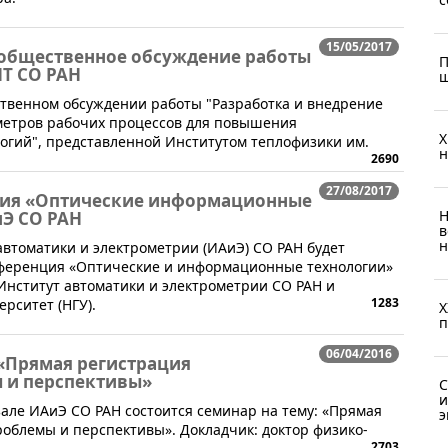
15/05/2017
-общественное обсуждение работы
П
Т СО РАН
ш
ственном обсуждении работы "Разработка и внедрение
метров рабочих процессов для повышения
X
огий", представленной Институтом теплофизики им.
н
2690
27/08/2017
ция «Оптические информационные
Н
иЭ СО РАН
в
н
 автоматики и электрометрии (ИАиЭ) СО РАН будет
нференция «Оптические и информационные технологии»
Институт автоматики и электрометрии СО РАН и
1283
рситет (НГУ).
X
п
06/04/2016
 «Прямая регистрация
 и перспективы»
С
и
ц-зале ИАиЭ СО РАН состоится семинар на тему: «Прямая
э
облемы и перспективы». Докладчик: доктор физико-
2703