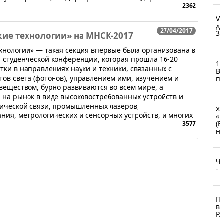
2362
V
д
27/04/2017
3
кие технологии» на МНСК-2017
хнологии» — такая секция впервые была организована в
 студенческой конференции, которая прошла 16-20
1
тки в направлениях науки и техники, связанных с
B
ов света (фотонов), управлением ими, изучением и
п
веществом, бурно развиваются во всем мире, а
т на рынок в виде высоковостребованных устройств и
тической связи, промышленных лазеров,
X
ния, метрологических и сенсорных устройств, и многих
«
(
3577
н
Ч
-
П
в
Р