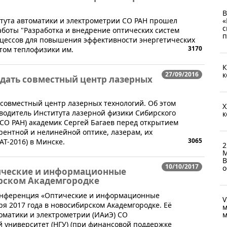
В
титута автоматики и электрометрии СО РАН прошел
«
с
боты "Разработка и внедрение оптических систем
п
цессов для повышения эффективности энергетических
3170
том теплофизики им.
К
27/09/2016
к
здать совместный центр лазерных
ь совместный центр лазерных технологий. Об этом
X
водитель Института лазерной физики Сибирского
к
(СО РАН) академик Сергей Багаев перед открытием
ентной и нелинейной оптике, лазерам, их
3065
T-2016) в Минске.
2
М
В
10/10/2017
о
ические и информационные
рском Академгородке
-конференция «Оптические и информационные
V
ря 2017 года в новосибирском Академгородке. Её
м
оматики и электрометрии (ИАиЭ) СО
м
 университет (НГУ) (при финансовой поддержке