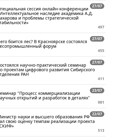
27/07
пециальная сессия онлайн-конференции
Интеллектуальное наследие академика А.Д.
ахарова и проблемы стратегической
табильности»
497
27/07
его боится лес? В Красноярске состоялся
есопромышленный форум
455
27/07
остоялся научно-практический семинар
о проектам цифрового развития Сибирского
тделения РАН
411
23/07
еминар "Процесс коммерциализации
аучных открытий и разработок в деталях"
981
22/07
инистр науки и высшего образования РФ
ал свою оценку темпам реализации проекта
СКИФ»
513