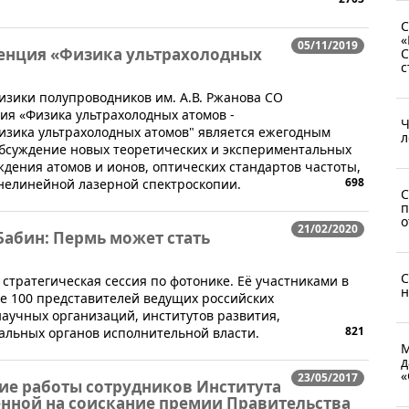
С
«
05/11/2019
енция «Физика ультрахолодных
С
с
 физики полупроводников им. А.В. Ржанова СО
ия «Физика ультрахолодных атомов -
Ч
изика ультрахолодных атомов" является ежегодным
л
суждение новых теоретических и экспериментальных
ждения атомов и ионов, оптических стандартов частоты,
698
 нелинейной лазерной спектроскопии.
С
п
о
21/02/2020
Бабин: Пермь может стать
С
я стратегическая сессия по фотонике. Её участниками в
н
ее 100 представителей ведущих российских
аучных организаций, институтов развития,
821
альных органов исполнительной власти.
М
д
«
23/05/2017
ие работы сотрудников Института
енной на соискание премии Правительства