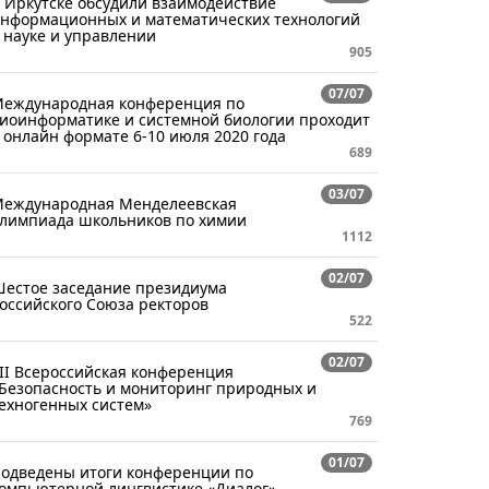
 Иркутске обсудили взаимодействие
нформационных и математических технологий
 науке и управлении
905
07/07
еждународная конференция по
иоинформатике и системной биологии проходит
 онлайн формате 6-10 июля 2020 года
689
03/07
еждународная Менделеевская
лимпиада школьников по химии
1112
02/07
естое заседание президиума
оссийского Союза ректоров
522
02/07
II Всероссийская конференция
Безопасность и мониторинг природных и
ехногенных систем»
769
01/07
одведены итоги конференции по
омпьютерной лингвистике «Диалог»