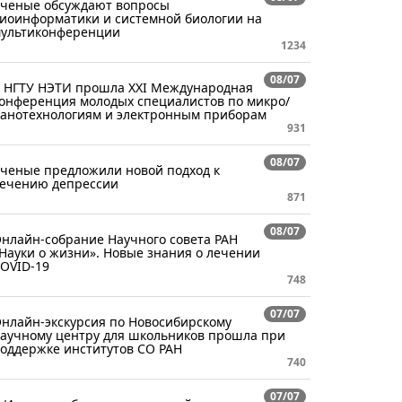
ченые обсуждают вопросы
иоинформатики и системной биологии на
ультиконференции
1234
08/07
 НГТУ НЭТИ прошла XXI Международная
онференция молодых специалистов по микро/
анотехнологиям и электронным приборам
931
08/07
ченые предложили новой подход к
ечению депрессии
871
08/07
нлайн-собрание Научного совета РАН
Науки о жизни». Новые знания о лечении
OVID-19
748
07/07
нлайн-экскурсия по Новосибирскому
аучному центру для школьников прошла при
оддержке институтов СО РАН
740
07/07