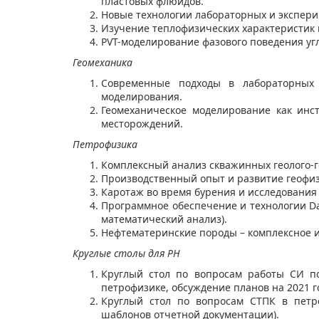
пластовых флюидов.
Новые технологии лабораторных и экспер
Изучение теплофизических характеристик
PVT-моделирование фазового поведения уг
Геомеханика
​Современные подходы в лабораторных 
моделирования.
​Геомеханическое моделирование как ин
месторождений.
Петрофизика
Комплексный анализ скважинных геолого-
Производственный опыт и развитие геофи
Каротаж во время бурения и исследования
​Программное обеспечение и технологии Da
математический анализ).
Нефтематеринские породы – комплексное и
Круглые столы для РН
Круглый стол по вопросам работы СИ по
петрофизике, обсуждение планов на 2021 г
​Круглый стол по вопросам СТПК в петр
шаблонов отчетной документации).