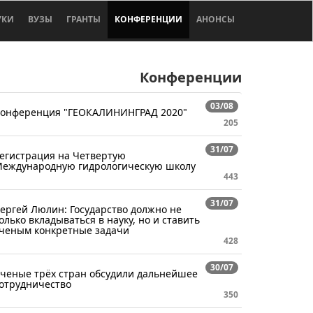
УКИ
ВУЗЫ
ГРАНТЫ
КОНФЕРЕНЦИИ
АНОНСЫ
Конференции
03/08
онференция "ГЕОКАЛИНИНГРАД 2020"
205
31/07
егистрация на Четвертую
еждународную гидрологическую школу
443
31/07
ергей Люлин: Государство должно не
олько вкладываться в науку, но и ставить
ченым конкретные задачи
428
30/07
ченые трёх стран обсудили дальнейшее
отрудничество
350