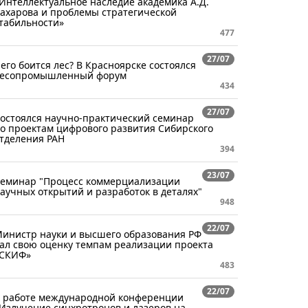
Интеллектуальное наследие академика А.Д.
ахарова и проблемы стратегической
табильности»
477
27/07
его боится лес? В Красноярске состоялся
есопромышленный форум
434
27/07
остоялся научно-практический семинар
о проектам цифрового развития Сибирского
тделения РАН
394
23/07
еминар "Процесс коммерциализации
аучных открытий и разработок в деталях"
948
22/07
инистр науки и высшего образования РФ
ал свою оценку темпам реализации проекта
СКИФ»
483
22/07
 работе международной конференции
Излучение синхротронов и лазеров на