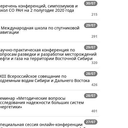
30/07
еречень конференций, симпозиумов и
кол СО РАН на 2 полугодие 2020 года
215
29/07
 Международная школа по спутниковой
авигации
291
29/07
аучно-практическая конференция по
опросам разведки и разработки месторождений
ефти и газа на территории Восточной Сибири
320
28/07
XIII Всероссийское совещание по
одземным водам Сибири и Дальнего Востока
426
28/07
еминар «Методические вопросы
сследования надежности больших систем
нергетики»
401
27/07
пециальная сессия онлайн-конференции