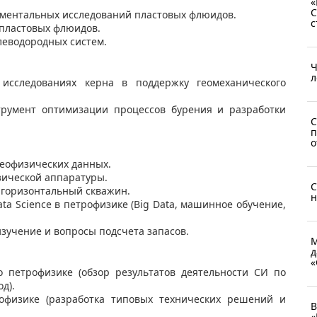
«
С
иментальных исследований пластовых флюидов.
с
 пластовых флюидов.
леводородных систем.
Ч
л
исследованиях керна в поддержку геомеханического
струмент оптимизации процессов бурения и разработки
С
п
о
геофизических данных.
зической аппаратуры.
С
 горизонтальный скважин.
н
ta Science в петрофизике (Big Data, машинное обучение,
зучение и вопросы подсчета запасов.
М
д
«
 петрофизике (обзор результатов деятельности СИ по
од).
офизике (разработка типовых технических решений и
В
«