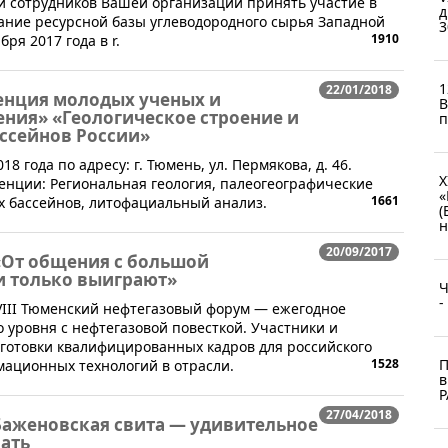
и сотрудников Вашей организации принять участие в
д
ание ресурсной базы углеводородного сырья Западной
3
1910
ря 2017 года в r.
1
22/01/2018
ренция молодых ученых и
B
ния» «Геологическое строение и
п
ссейнов России»
8 года по адресу: г. Тюмень, ул. Пермякова, д. 46.
X
нции: Региональная геология, палеогеографические
«
1661
 бассейнов, литофациальный анализ.
(
н
20/09/2017
«От общения с большой
и только выиграют»
Ч
-
 VIII Тюменский нефтегазовый форум — ежегодное
уровня с нефтегазовой повесткой. Участники и
дготовки квалифицированных кадров для российского
1528
П
ационных технологий в отрасли.
в
Р
27/04/2018
Баженовская свита — удивительное
чать