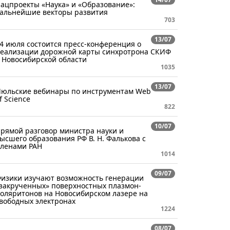
ацпроекты «Наука» и «Образование»:
альнейшие векторы развития
703
13/07
4 июля состоится пресс-конференция о
еализации дорожной карты синхротрона СКИФ
 Новосибирской области
1035
13/07
юльские вебинары по инструментам Web
f Science
822
10/07
рямой разговор министра науки и
ысшего образования РФ В. Н. Фалькова с
ленами РАН
1014
09/07
изики изучают возможность генерации
закрученных» поверхностных плазмон-
оляритонов на Новосибирском лазере на
вободных электронах
1224
08/07