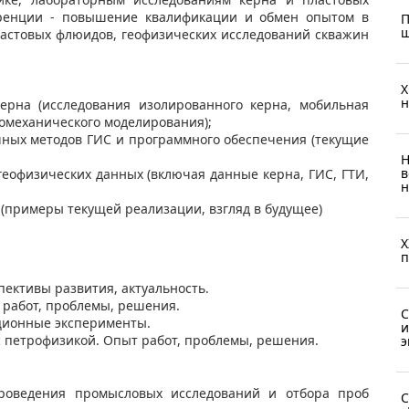
еренции - повышение квалификации и обмен опытом в
П
ш
ластовых флюидов, геофизических исследований скважин
X
н
ерна (исследования изолированного керна, мобильная
еомеханического моделирования);
чных методов ГИС и программного обеспечения (текущие
Н
в
еофизических данных (включая данные керна, ГИС, ГТИ,
н
 (примеры текущей реализации, взгляд в будущее)
X
п
пективы развития, актуальность.
 работ, проблемы, решения.
С
ционные эксперименты.
и
с петрофизикой. Опыт работ, проблемы, решения.
э
проведения промысловых исследований и отбора проб
С