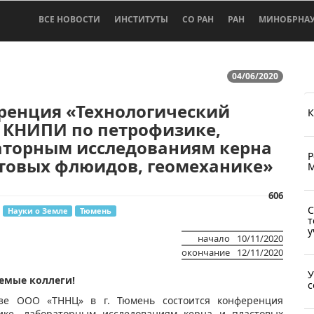
ВСЕ НОВОСТИ
ИНСТИТУТЫ
СО РАН
РАН
МИНОБРНА
04/06/2020
ренция «Технологический
К
 КНИПИ по петрофизике,
аторным исследованиям керна
Р
стовых флюидов, геомеханике»
М
606
С
Науки о Земле
Тюмень
т
у
начало
10/11/2020
окончание
12/11/2020
У
емые коллеги!
с
зе ООО «ТННЦ» в г. Тюмень состоится конференция
ке, лабораторным исследованиям керна и пластовых