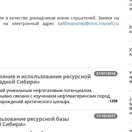
с
п
и в качестве докладчиков и/или слушателей. Заявки на
. на электронный адрес ​
eafilimonenko@tnnc.rosneft.ru
К
к
X
к
V
27/07/2018
ояние и использование ресурсной
м
падной Сибири»
м
щий уникальным нефтегазовым потенциалом,
рывно связано с изучением нефтематеринских пород,
2
1208
торождений арктического шельфа.
М
В
о
17/10/2017
льзование ресурсной базы
й Сибири»
V