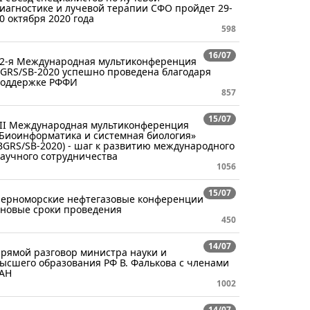
иагностике и лучевой терапии СФО пройдет 29-
0 октября 2020 года
598
16/07
2-я Международная мультиконференция
GRS/SB-2020 успешно проведена благодаря
оддержке РФФИ
857
15/07
II Международная мультиконференция
Биоинформатика и системная биология»
BGRS/SB-2020) - шаг к развитию международного
аучного сотрудничества
1056
15/07
ерноморские нефтегазовые конференции
 новые сроки проведения
450
14/07
рямой разговор министра науки и
ысшего образования РФ В. Фалькова с членами
АН
1002
14/07