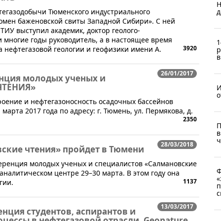
Н
фтегазодобычи Тюменского индустриального
д
омен баженовской свиты Западной Сибири». С ней
ТИУ выступил академик, доктор геолого-
и многие годы руководитель, а в настоящее время
1
3920
 нефтегазовой геологии и геофизики имени А.
р
в
26/01/2017
енция молодых ученых и
ЧТЕНИЯ»
И
o
роение и нефтегазоносность осадочных бассейнов
марта 2017 года по адресу: г. Тюмень, ул. Пермякова, д.
2350
П
в
ч
28/03/2018
ские чтения» пройдет в Тюмени
еренция молодых ученых и специалистов «Салмановские
Ф
аналитическом центре 29–30 марта. В этом году она
«
1137
гии.
п
с
13/03/2017
нция студентов, аспирантов и
ессы в нефтегазовой отрасли. Geonature