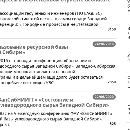
У
б
м
ассоциации геоучёных и инженеров (TIU EAGE SC)
авном событии этой весны, в самом сердце Западной
еренции: «Природные процессы в нефтегазовой
В
3150
к
н
24/10/2016
льзование ресурсной базы
й Сибири»
У
л
2016 г. проводит конференцию «Состояние и
одородного сырья Западной Сибири». Западно-Сибирская
жении многих лет является основной
аны и в дальнейшем еще долго будет оставаться
О
«
2350
по добыче всех видов УВС.
C
22/06/2020
ЗапСибНИИГГ» «Состояние и
О
углеводородного сырья Западной Сибири»
н
п
ь Вас на V ежегодную конференцию ФАУ «ЗапСибНИИГГ»
й базы углеводородного сырья Западной Сибири»,
525
а в г.