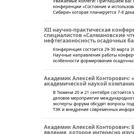
Уважаемые коллеги! Приглашаем Вас 
конференции «Состояние и использов
Сибири» которая планируется 7-8 декаб
XII научно-практическая конфе
специалистов «Салмановские чте
нефтегазоносность осадочных ба
Конференция состоится 29-30 марта 201
Научные направления работы конфере
особенности формирования осадочных
Академик Алексей Конторович: 
академической наукой компани
​В Тюмени 20 и 21 сентября состоится
деловое мероприятие международного 
эксперты форума обсудят вопросы по
ТЭК и внедрения современных информ
Академик Алексей Конторович: 
явление, которое интересно изу