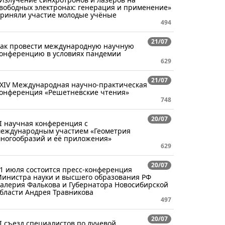
вободных электронах: генерация и применение»
риняли участие молодые учёные
494
21/07
ак провести международную научную
онференцию в условиях пандемии
629
21/07
XIV Международная научно-практическая
онференция «Решетневские чтения»
748
20/07
I научная конференция с
еждународным участием «Геометрия
ногообразий и её приложения»
629
20/07
1 июля состоится пресс-конференция
инистра науки и высшего образования РФ
алерия Фалькова и Губернатора Новосибирской
бласти Андрея Травникова
497
20/07
I съезд специалистов по лучевой