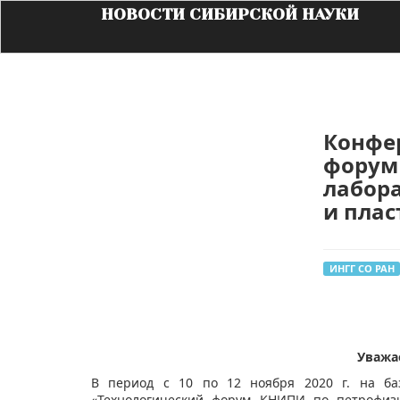
НОВОСТИ СИБИРСКОЙ НАУКИ
Конфе
форум
лабор
и пла
ИНГГ СО РАН
Уважа
В период с 10 по 12 ноября 2020 г. на ба
«Технологический форум КНИПИ по петрофизи