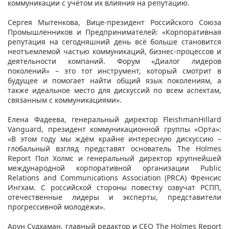
коммуникации с учётом их влияния на репутацию.
Сергея Мытенкова, Вице-президент Российского Союза
Промышленников и Предпринимателей: «Корпоративная
репутация на сегодняшний день всё больше становится
неотъемлемой частью коммуникаций, бизнес-процессов и
деятельности компаний. Форум «Диалог лидеров
поколений» – это тот инструмент, который смотрит в
будущее и помогает найти общий язык поколениям, а
также идеальное место для дискуссий по всем аспектам,
связанным с коммуникациями».
Елена Фадеева, генеральный директор FleishmanHillard
Vanguard, президент коммуникационной группы «Орта»:
«В этом году мы ждём крайне интересную дискуссию –
глобальный взгляд представят основатель The Holmes
Report Пол Холмс и генеральный директор крупнейшей
международной корпоративной организации Public
Relations and Communications Association (PRCA) Френсис
Ингхам. С российской стороны повестку озвучат РСПП,
отечественные лидеры и эксперты, представители
прогрессивной молодёжи».
Арун Судхаман, главный редактор и CEO The Holmes Report