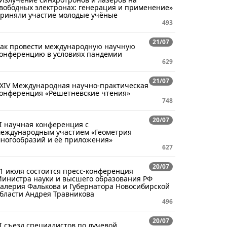
вободных электронах: генерация и применение»
риняли участие молодые учёные
493
21/07
ак провести международную научную
онференцию в условиях пандемии
629
21/07
XIV Международная научно-практическая
онференция «Решетневские чтения»
748
20/07
I научная конференция с
еждународным участием «Геометрия
ногообразий и её приложения»
627
20/07
1 июля состоится пресс-конференция
инистра науки и высшего образования РФ
алерия Фалькова и Губернатора Новосибирской
бласти Андрея Травникова
496
20/07
I съезд специалистов по лучевой