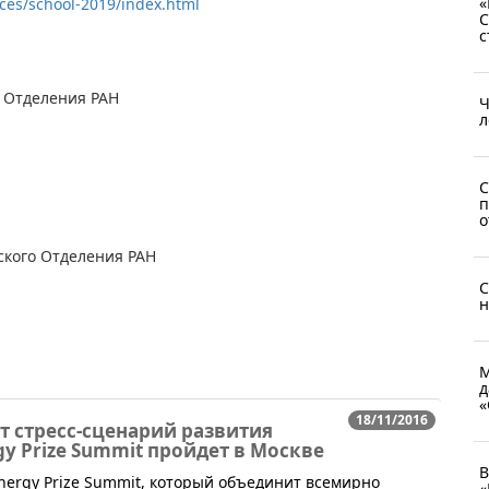
«
ces/school-2019/index.html​
С
с
 Отделения РАН
Ч
л
С
п
о
ского Отделения РАН
С
н
М
д
«
18/11/2016
 стресс-сценарий развития
gy Prize Summit пройдет в Москве
В
 Energy Prize Summit, который объединит всемирно
«