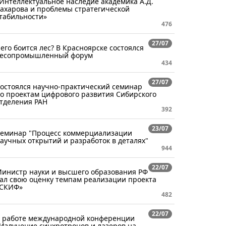
Интеллектуальное наследие академика А.Д.
ахарова и проблемы стратегической
табильности»
476
27/07
его боится лес? В Красноярске состоялся
есопромышленный форум
434
27/07
остоялся научно-практический семинар
о проектам цифрового развития Сибирского
тделения РАН
392
23/07
еминар "Процесс коммерциализации
аучных открытий и разработок в деталях"
944
22/07
инистр науки и высшего образования РФ
ал свою оценку темпам реализации проекта
СКИФ»
482
22/07
 работе международной конференции
Излучение синхротронов и лазеров на