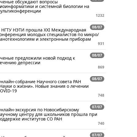
ченые обсуждают вопросы
иоинформатики и системной биологии на
ультиконференции
1232
08/07
 НГТУ НЭТИ прошла XXI Международная
онференция молодых специалистов по микро/
анотехнологиям и электронным приборам
931
08/07
ченые предложили новой подход к
ечению депрессии
869
08/07
нлайн-собрание Научного совета РАН
Науки о жизни». Новые знания о лечении
OVID-19
748
07/07
нлайн-экскурсия по Новосибирскому
аучному центру для школьников прошла при
оддержке институтов СО РАН
740
07/07