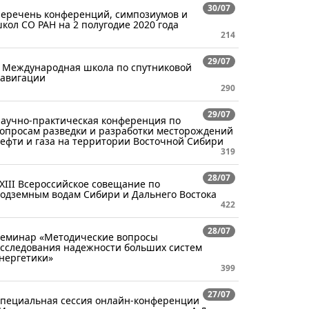
30/07
еречень конференций, симпозиумов и
кол СО РАН на 2 полугодие 2020 года
214
29/07
 Международная школа по спутниковой
авигации
290
29/07
аучно-практическая конференция по
опросам разведки и разработки месторождений
ефти и газа на территории Восточной Сибири
319
28/07
XIII Всероссийское совещание по
одземным водам Сибири и Дальнего Востока
422
28/07
еминар «Методические вопросы
сследования надежности больших систем
нергетики»
399
27/07
пециальная сессия онлайн-конференции