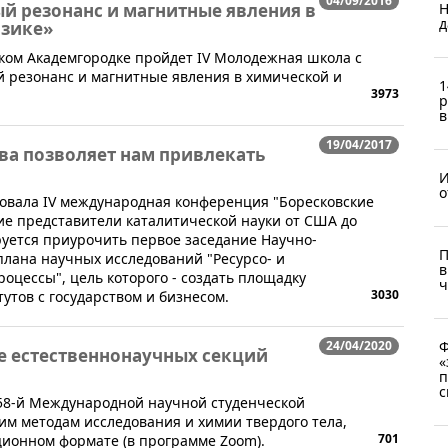
04/09/2016
й резонанс и магнитные явления в
Н
д
изике»
ирском Академгородке пройдет IV Молодежная школа с
резонанс и магнитные явления в химической и
1
3973
р
в
19/04/2017
ва позволяет нам привлекать
И
o
товала IV международная конференция "Боресковские
ие представители каталитической науки от США до
уется приурочить первое заседание Научно-
П
плана научных исследований "Ресурсо- и
в
оцессы", цель которого - создать площадку
ч
3030
утов с государством и бизнесом.
24/04/2020
Ф
е естественнонаучных секций
«
п
с
 58-й Международной научной студенческой
м методам исследования и химии твердого тела,
701
ционном формате (в программе Zoom).