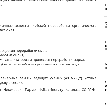
олодых ученых «Новые каталитические процессы глубокой
».
П
ш
X
личные аспекты глубокой переработки органического
н
 включая:
Н
в
н
процессов переработки сырья;
работки сырья;
ия катализаторов и процессов переработки сырья;
X
лубокой переработки органического сырья и др.​
п
ленарные лекции ведущих ученых (40 минут), устные
С
ндовую сессию.
и
э
н Николаевич Пармон ФИЦ «Институт катализа СО РАН»,
С