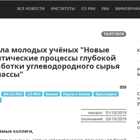
ВСЕ НОВОСТИ
ИНСТИТУТЫ
СО РАН
РАН
МИНОБРНА
16/07/2019
ола молодых учёных "Новые
К
тические процессы глубокой
ботки углеводородного сырья
Р
массы"
М
959
С
ИК СО РАН
СО РАН
Химия
Науки о Земле
Красноярск
т
у
начало
01/10/2019
окончание
03/10/2019
У
с
аемые коллеги,