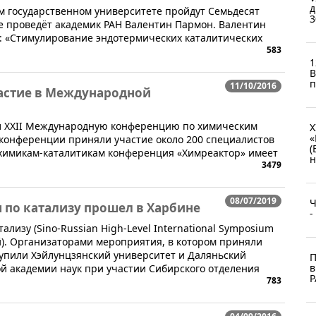
д
ком государственном университете пройдут Семьдесят
3
е проведёт академик РАН Валентин Пармон. Валентин
у: «Стимулирование эндотермических каталитических
583
1
B
п
11/10/2016
частие в Международной
мал XXII Международную конференцию по химическим
X
«
 конференции приняли участие около 200 специалистов
(
 химикам-каталитикам конференция «Химреактор» имеет
н
3479
08/07/2019
Ч
 по катализу прошел в Харбине
-
ализу (Sino-Russian High-Level International Symposium
тай). Организаторами мероприятия, в котором приняли
тупили Хэйлунцзянский университет и Даляньский
П
в
й академии наук при участии Сибирского отделения
Р
783