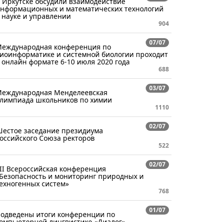
 Иркутске обсудили взаимодействие
нформационных и математических технологий
 науке и управлении
904
07/07
еждународная конференция по
иоинформатике и системной биологии проходит
 онлайн формате 6-10 июля 2020 года
688
03/07
еждународная Менделеевская
лимпиада школьников по химии
1110
02/07
естое заседание президиума
оссийского Союза ректоров
522
02/07
II Всероссийская конференция
Безопасность и мониторинг природных и
ехногенных систем»
768
01/07
одведены итоги конференции по
омпьютерной лингвистике «Диалог»