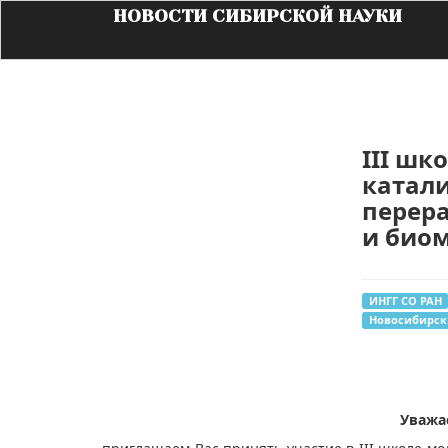
НОВОСТИ СИБИРСКОЙ НАУКИ
III шк
катали
перера
и био
ИНГГ СО РАН
Новосибирск
​Уваж