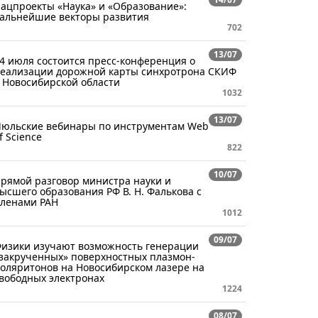
ацпроекты «Наука» и «Образование»:
альнейшие векторы развития
702
13/07
4 июля состоится пресс-конференция о
еализации дорожной карты синхротрона СКИФ
 Новосибирской области
1032
13/07
юльские вебинары по инструментам Web
f Science
822
10/07
рямой разговор министра науки и
ысшего образования РФ В. Н. Фалькова с
ленами РАН
1012
09/07
изики изучают возможность генерации
закрученных» поверхностных плазмон-
оляритонов на Новосибирском лазере на
вободных электронах
1224
08/07