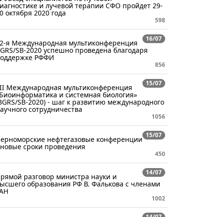
иагностике и лучевой терапии СФО пройдет 29-
0 октября 2020 года
598
16/07
2-я Международная мультиконференция
GRS/SB-2020 успешно проведена благодаря
оддержке РФФИ
856
15/07
II Международная мультиконференция
Биоинформатика и системная биология»
BGRS/SB-2020) - шаг к развитию международного
аучного сотрудничества
1056
15/07
ерноморские нефтегазовые конференции
 новые сроки проведения
450
14/07
рямой разговор министра науки и
ысшего образования РФ В. Фалькова с членами
АН
1002
14/07