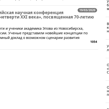
У
б
м
19/03/2020
сийская научная конференция
четверти XXI века», посвященная 70-летию
В
к
ги и ученики академика Эпова из Новосибирска,
н
оссии. Ученые представили новейшие концепции по
ммный доклад о возможном сценарии развития
1054
У
л
О
«
C
О
н
п