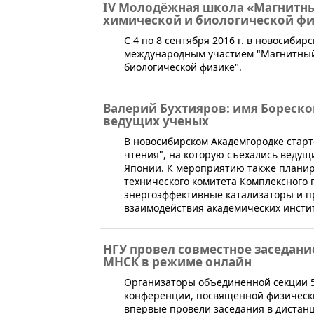
IV Молодёжная школа «Магнитны
химической и биологической ф
​С 4 по 8 сентября 2016 г. в новосиб
международным участием "Магнитный 
биологической физике".
Валерий Бухтияров: имя Бореско
ведущих ученых
В новосибирском Академгородке стар
чтения", на которую съехались ведущ
Японии. К мероприятию также планир
технического комитета Комплексного 
энергоэффективные катализаторы и пр
взаимодействия академических инстит
НГУ провел совместное заседани
МНСК в режиме онлайн
​​Организаторы объединенной секции
конференции, посвященной физически
впервые провели заседания в дистан