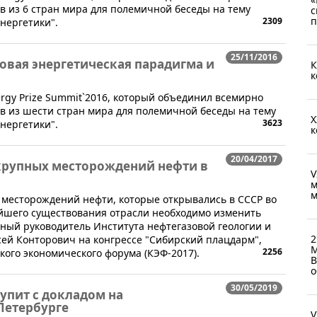
в из 6 стран мира для полемичной беседы на тему
с
п
2309
нергетики".
25/11/2016
 новая энергетическая парадигма и
К
к
ergy Prize Summit`2016, который объединил всемирно
в из шести стран мира для полемичной беседы на тему
X
3623
нергетики".
к
20/04/2017
крупных месторождений нефти в
V
м
м
х месторождений нефти, которые открывались в СССР во
ейшего существования отрасли необходимо изменить
чный руководитель Института нефтегазовой геологии и
2
сей Конторович на конгрессе "Сибирский плацдарм",
М
2256
кого экономического форума (КЭФ-2017).
В
о
30/05/2019
упит с докладом на
Петербурге
V