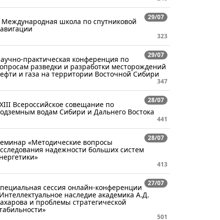
29/07
 Международная школа по спутниковой
авигации
323
29/07
аучно-практическая конференция по
опросам разведки и разработки месторождений
ефти и газа на территории Восточной Сибири
347
28/07
XIII Всероссийское совещание по
одземным водам Сибири и Дальнего Востока
441
28/07
еминар «Методические вопросы
сследования надежности больших систем
нергетики»
413
27/07
пециальная сессия онлайн-конференции
Интеллектуальное наследие академика А.Д.
ахарова и проблемы стратегической
табильности»
501