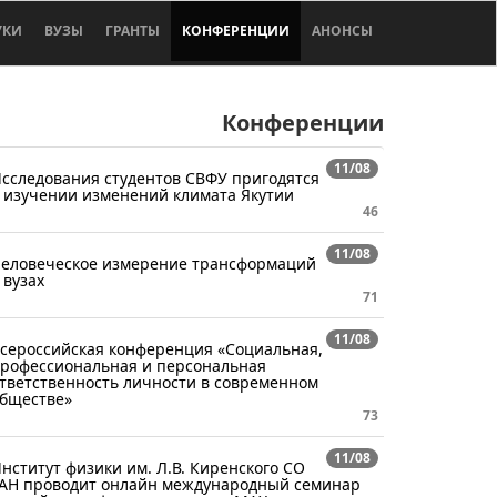
УКИ
ВУЗЫ
ГРАНТЫ
КОНФЕРЕНЦИИ
АНОНСЫ
Конференции
11/08
сследования студентов СВФУ пригодятся
 изучении изменений климата Якутии
46
11/08
еловеческое измерение трансформаций
 вузах
71
11/08
сероссийская конференция «Социальная,
рофессиональная и персональная
тветственность личности в современном
бществе»
73
11/08
нститут физики им. Л.В. Киренского СО
АН проводит онлайн международный семинар