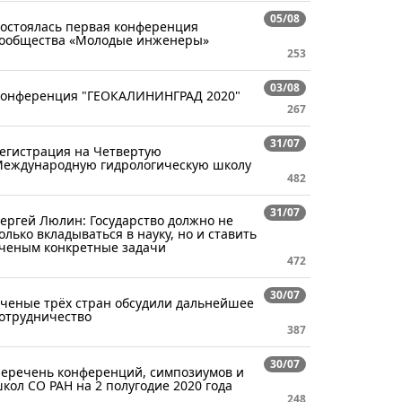
05/08
остоялась первая конференция
ообщества «Молодые инженеры»
253
03/08
онференция "ГЕОКАЛИНИНГРАД 2020"
267
31/07
егистрация на Четвертую
еждународную гидрологическую школу
482
31/07
ергей Люлин: Государство должно не
олько вкладываться в науку, но и ставить
ченым конкретные задачи
472
30/07
ченые трёх стран обсудили дальнейшее
отрудничество
387
30/07
еречень конференций, симпозиумов и
кол СО РАН на 2 полугодие 2020 года
248