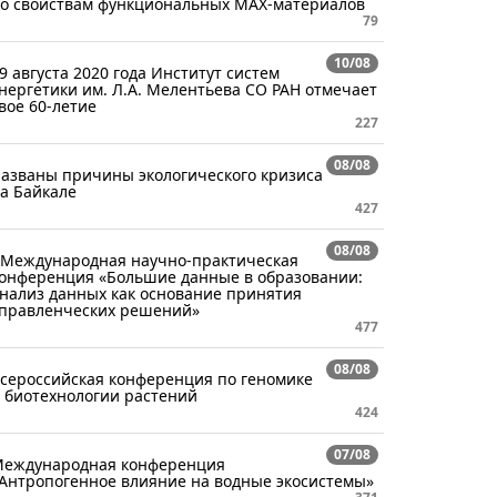
о свойствам функциональных MAX-материалов
79
10/08
9 августа 2020 года Институт систем
нергетики им. Л.А. Мелентьева СО РАН отмечает
вое 60-летие
227
08/08
азваны причины экологического кризиса
а Байкале
427
08/08
 Международная научно-практическая
онференция «Большие данные в образовании:
нализ данных как основание принятия
правленческих решений»
477
08/08
сероссийская конференция по геномике
 биотехнологии растений
424
07/08
еждународная конференция
Антропогенное влияние на водные экосистемы»