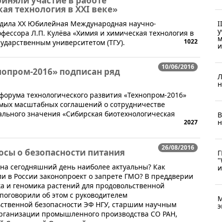
иняли участие в работе
я технология в XXI веке»
проходила XX Юбилейная Международная научно-
I
у
ессора Л.П. Кулёва «Химия и химическая технология в
м
1022
сударственным университетом (ТГУ).
и
10/06/2016
опром-2016» подписан ряд
Л
н
форума технологического развития «Технопром-2016»
амых масштабных соглашений о сотрудничестве
ального значения «Сибирская биотехнологическая
В
н
2027
26/08/2016
осы о безопасности питания
Г
"
 на сегодняшний день наиболее актуальны? Как
и
и в России законопроект о запрете ГМО? В преддверии
а и геномика растений для продовольственной
поговорили об этом с руководителем
М
ьственной безопасности ЭФ НГУ, старшим научным
э
организации промышленного производства СО РАН,