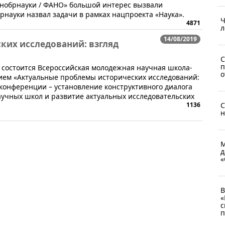
инобрнауки / ФАНО» большой интерес вызвали
рнауки назвал задачи в рамках нацпроекта «Наука».
Ч
4871
л
14/08/2019
ких исследований: взгляд
С
п
ке состоится Всероссийская молодежная научная школа-
о
ем «Актуальные проблемы исторических исследований:
конференции – установление конструктивного диалога
учных школ и развитие актуальных исследовательских
1136
С
н
М
д
«
В
«
с
п