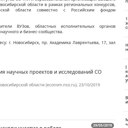
п
восибирской области в рамках региональных конкурсов,
ирской области совместно с Российским фондом
1
э
ители ВУЗов, областных исполнительных органов
с
 научного и бизнес-сообщества.
су: г. Новосибирск, пр. Академика Лаврентьева, 17, зал
Н
н
I
ия научных проектов и исследований СО
к
а
у
восибирской области (econom.nso.ru), 23/10/2019
В
и
М
«
29/05/2019