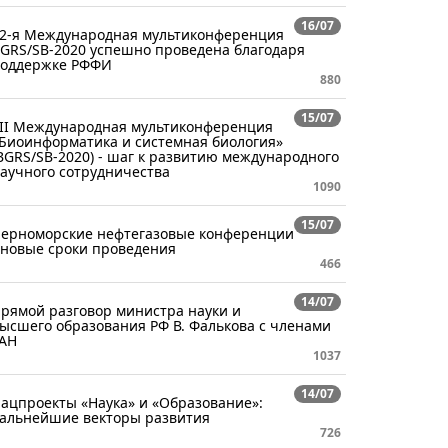
16/07
2-я Международная мультиконференция
GRS/SB-2020 успешно проведена благодаря
оддержке РФФИ
880
15/07
II Международная мультиконференция
Биоинформатика и системная биология»
BGRS/SB-2020) - шаг к развитию международного
аучного сотрудничества
1090
15/07
ерноморские нефтегазовые конференции
 новые сроки проведения
466
14/07
рямой разговор министра науки и
ысшего образования РФ В. Фалькова с членами
АН
1037
14/07
ацпроекты «Наука» и «Образование»:
альнейшие векторы развития
726