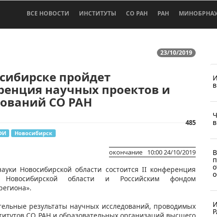
ВСЕ НОВОСТИ
ИНСТИТУТЫ
СО РАН
РАН
МИНОБРНА
23/10/2019
сибирске пройдет
И
в
ренция научных проектов и
дований СО РАН
Ч
в
485
ФИ
Новосибирск
В
окончание
10:00 24/10/2019
п
о
науки Новосибирской области состоится II конференция
о
м Новосибирской области и Российским фондом
региона».
И
тельные результаты научных исследований, проводимых
Р
титутов СО РАН и образовательных организаций высшего