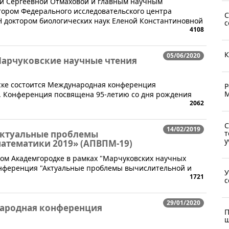
й Сергеевной Отмаховой и главным научным
тором Федерального исследовательского центра
С
Н доктором биологических наук Еленой Константиновной
с
4108
К
05/06/2020
арчуковские научные чтения
ирске состоится Международная конференция
Р
М
. Конференция посвящена 95-летию со дня рождения
2062
С
14/02/2019
ктуальные проблемы
т
у
атематики 2019» (АПВПМ-19)
ском Академгородке в рамках "Марчуковских научных
онференция "Актуальные проблемы вычислительной и
У
1721
с
29/01/2020
народная конференция
П
ш