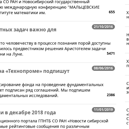
ва СО РАН и Новосибирский государственный
ную международную конференцию "МАЛЬЦЕВСКИЕ
655
титуте математики им.
X
н
21/10/2016
тных задач важно для
Н
в
 что человечеству в процессе познания порой доступны
н
явилось предвестником решения Аристотелем задачи
5471
ни на Луне.
X
п
08/06/2016
на «Технопроме» подпишут
С
нсирование фонда на проведение фундаментальных
и
дет подписан ряд соглашений. Мы подпишем
э
2386
даментальных исследований.
11/01/2019
С
 в декабре 2018 года
«
С
ационного портала ГПНТБ СО РАН «Новости сибирской
с
 самые рейтинговые сообщения по различным