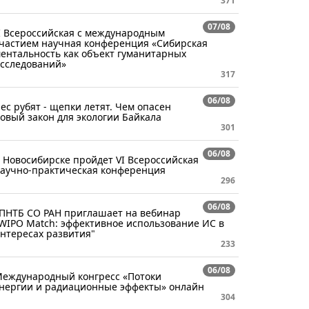
371
07/08
I Всероссийская с международным
частием научная конференция «Сибирская
ентальность как объект гуманитарных
сследований»
317
06/08
ес рубят - щепки летят. Чем опасен
овый закон для экологии Байкала
301
06/08
 Новосибирске пройдет VI Всероссийская
аучно-практическая конференция
296
06/08
ПНТБ СО РАН приглашает на вебинар
WIPO Match: эффективное использование ИС в
нтересах развития"
233
06/08
еждународный конгресс «Потоки
нергии и радиационные эффекты» онлайн
304