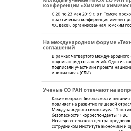
Молодые учёные НИОХ СО РАН пр
конференции «Химия и химическа
​С 20 по 23 мая 2019 г. в г. Томске 
практическая конференция имени проф
XXI веке», организованная Томским го
На международном форуме «Техн
соглашений
В рамках четвертого международного 
подписан ряд соглашений. Одно из с
подписали участники проекта национ
инициатива» (СБИ).
Ученые СО РАН отвечают на вопр
​Какие вопросы безопасности питания
повлияет на развитие пищевой отрасл
Международного симпозиума "Генетик
безопасности" корреспонденты "НВС" 
Исследовательского центра продовол
сотрудником Института экономики и 