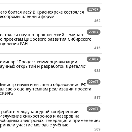
27/07
его боится лес? В Красноярске состоялся
есопромышленный форум
462
27/07
остоялся научно-практический семинар
о проектам цифрового развития Сибирского
тделения РАН
415
23/07
еминар "Процесс коммерциализации
аучных открытий и разработок в деталях"
985
22/07
инистр науки и высшего образования РФ
ал свою оценку темпам реализации проекта
СКИФ»
517
22/07
 работе международной конференции
Излучение синхротронов и лазеров на
вободных электронах: генерация и применение»
риняли участие молодые учёные
509