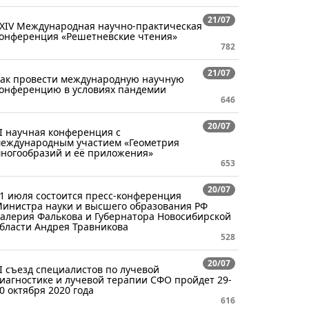
21/07
XIV Международная научно-практическая
онференция «Решетневские чтения»
782
21/07
ак провести международную научную
онференцию в условиях пандемии
646
20/07
I научная конференция с
еждународным участием «Геометрия
ногообразий и её приложения»
653
20/07
1 июля состоится пресс-конференция
инистра науки и высшего образования РФ
алерия Фалькова и Губернатора Новосибирской
бласти Андрея Травникова
528
20/07
I съезд специалистов по лучевой
иагностике и лучевой терапии СФО пройдет 29-
0 октября 2020 года
616