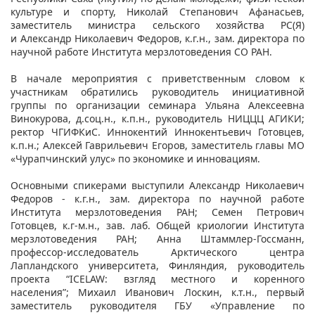
культуре и спорту, Николай Степанович Афанасьев,
заместитель министра сельского хозяйства РС(Я)
и Александр Николаевич Федоров, к.г.н., зам. директора по
научной работе Института мерзлотоведения СО РАН.
В начале мероприятия с приветственным словом к
участникам обратились руководитель инициативной
группы по организации семинара Ульяна Алексеевна
Винокурова, д.соц.н., к.п.н., руководитель НИЦЦЦ АГИКИ;
ректор ЧГИФКиС. Иннокентий Иннокентьевич Готовцев,
к.п.н.; Алексей Гаврильевич Егоров, заместитель главы МО
«Чурапчинский улус» по экономике и инновациям.
Основными спикерами выступили Александр Николаевич
Федоров - к.г.н., зам. директора по научной работе
Института мерзлотоведения РАН; Семен Петрович
Готовцев, к.г-м.н., зав. лаб. Общей криологии Института
мерзлотоведения РАН; Анна Штаммлер-Госсманн,
профессор-исследователь Арктического центра
Лапландского университета, Финляндия, руководитель
проекта “ICELAW: взгляд местного и коренного
населения”; Михаил Иванович Лоскин, к.т.н., первый
заместитель руководителя ГБУ «Управление по