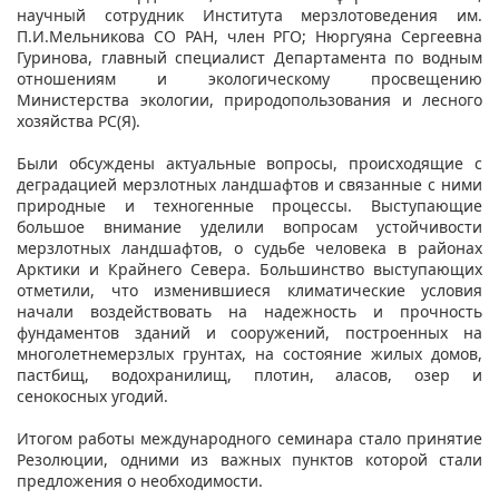
научный сотрудник Института мерзлотоведения им.
П.И.Мельникова СО РАН, член РГО; Нюргуяна Сергеевна
Гуринова, главный специалист Департамента по водным
отношениям и экологическому просвещению
Министерства экологии, природопользования и лесного
хозяйства РС(Я).
Были обсуждены актуальные вопросы, происходящие с
деградацией мерзлотных ландшафтов и связанные с ними
природные и техногенные процессы. Выступающие
большое внимание уделили вопросам устойчивости
мерзлотных ландшафтов, о судьбе человека в районах
Арктики и Крайнего Севера. Большинство выступающих
отметили, что изменившиеся климатические условия
начали воздействовать на надежность и прочность
фундаментов зданий и сооружений, построенных на
многолетнемерзлых грунтах, на состояние жилых домов,
пастбищ, водохранилищ, плотин, аласов, озер и
сенокосных угодий.
Итогом работы международного семинара стало принятие
Резолюции, одними из важных пунктов которой стали
предложения о необходимости.