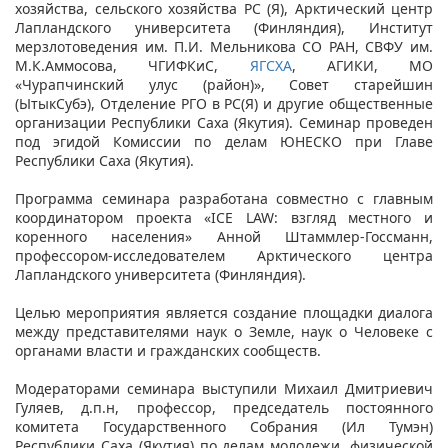
хозяйства, сельского хозяйства РС (Я), Арктический центр
Лапландского университета (Финляндия), Институт
мерзлотоведения им. П.И. Мельникова СО РАН, СВФУ им.
М.К.Аммосова, ЧГИФКиС,
ЯГСХА
, АГИКИ, МО
«Чурапчинский улус (район)», Совет старейшин
(ЫтыкСубэ), Отделение РГО в РС(Я) и другие общественные
организации Республики Саха (Якутия). Семинар проведен
под эгидой Комиссии по делам ЮНЕСКО при Главе
Республики Саха (Якутия).
Программа семинара разработана совместно с главным
координатором проекта «ICE LAW: взгляд местного и
коренного населения» Анной Штаммлер-Госсманн,
профессором-исследователем Арктического центра
Лапландского университета (Финляндия).
Целью мероприятия является создание площадки диалога
между представителями наук о Земле, наук о Человеке с
органами власти и гражданских сообществ.
Модераторами семинара выступили Михаил Дмитриевич
Гуляев, д.п.н, профессор, председатель постоянного
комитета Государственного Собрания (Ил Тумэн)
Республики Саха (Якутия) по делам молодежи, физической