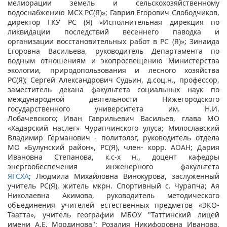
мелиорации земель и сельскохозяйственному
водоснабжению МСХ РС(Я)»; Гаврил Егорович Слободчиков,
директор ГКУ РС (Я) «Исполнительная дирекция по
ликвидации последствий весеннего паводка и
организации восстановительных работ в РС (Я)»; Зинаида
Егоровна Васильева, руководитель Департамента по
водным отношениям и экопросвещению Министерства
экологии, природопользования и лесного хозяйства
РС(Я); Сергей Александрович Судьин, д.соц.н., профессор,
заместитель декана факультета социальных наук по
международной деятельности Нижегородского
государственного университета им. Н.И.
Лобачевского; Иван Гаврильевич Васильев, глава МО
«Хадарский наслег» Чурапчинского улуса; Милославский
Владимир Германович - политолог, руководитель отдела
МО «Булунский район», РС(Я), член- корр. АОАН; Дария
Ивановна Степанова, к.с-х н., доцент кафедры
энергообеспечения инженерного факультета
ЯГСХА
; Людмила Михайловна Винокурова, заслуженный
учитель РС(Я), житель мкрн. Спортивный с. Чурапча; Ая
Николаевна Акимова, руководитель методического
объединения учителей естественных предметов «ЭКО-
Таатта», учитель географии МБОУ "Таттинский лицей
имени А.Е. Мординова"; Розалия Никифоровна Иванова,