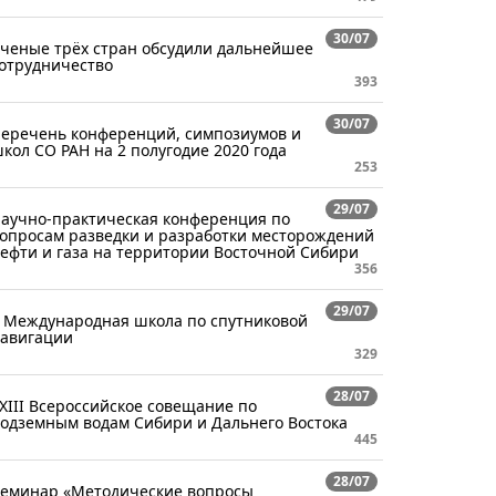
30/07
ченые трёх стран обсудили дальнейшее
отрудничество
393
30/07
еречень конференций, симпозиумов и
кол СО РАН на 2 полугодие 2020 года
253
29/07
аучно-практическая конференция по
опросам разведки и разработки месторождений
ефти и газа на территории Восточной Сибири
356
29/07
 Международная школа по спутниковой
авигации
329
28/07
XIII Всероссийское совещание по
одземным водам Сибири и Дальнего Востока
445
28/07
еминар «Методические вопросы