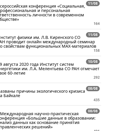
11/08
сероссийская конференция «Социальная,
рофессиональная и персональная
тветственность личности в современном
бществе»
164
11/08
нститут физики им. Л.В. Киренского СО
АН проводит онлайн международный семинар
о свойствам функциональных MAX-материалов
158
10/08
9 августа 2020 года Институт систем
нергетики им. Л.А. Мелентьева СО РАН отмечает
вое 60-летие
292
08/08
азваны причины экологического кризиса
а Байкале
435
08/08
 Международная научно-практическая
онференция «Большие данные в образовании:
нализ данных как основание принятия
правленческих решений»