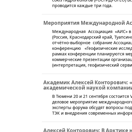
проводится каждые три года.
Мероприятия Международной А
​Международная Ассоциация «АИС» в п
(Россия, Краснодарский край, Туапсин
отчётно-выборное собрание Ассоциа
конференцию ​​ «Геофизические исслед
рамках конференции планируются меро
коммерческие презентации организац
(интерпретация, геофизический сервис
Академик Алексей Конторович: 
академической наукой компани
​В Тюмени 20 и 21 сентября состоится
деловое мероприятие международного 
эксперты форума обсудят вопросы по
ТЭК и внедрения современных информ
Алексей Конторович: В Арктике 