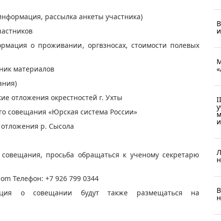
я информация, рассылка анкеты участника)
В
и
частников
формация о проживании, оргвзносах, стоимости полевых
М
«
рник материалов
ания)
ские отложения окрестностей г. Ухты
I
у
кого совещания «Юрская система России»
м
и
е отложения р. Сысола
Л
 совещания, просьба обращаться к ученому секретарю
н
com
Телефон: +7 926 799 0344
В
мация о совещании будут также размещаться на
н