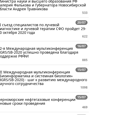
инистра науки и высшего образования РФ
алерия Фалькова и Губернатора Новосибирской
бласти Андрея Травникова
533
20/07
I съезд специалистов по лучевой
иагностике и лучевой терапии СФО пройдет 29-
0 октября 2020 года
622
16/07
2-я Международная мультиконференция
GRS/SB-2020 успешно проведена благодаря
оддержке РФФИ
885
15/07
II Международная мультиконференция
Биоинформатика и системная биология»
BGRS/SB-2020) - шаг к развитию международного
аучного сотрудничества
1098
15/07
ерноморские нефтегазовые конференции
 новые сроки проведения
469