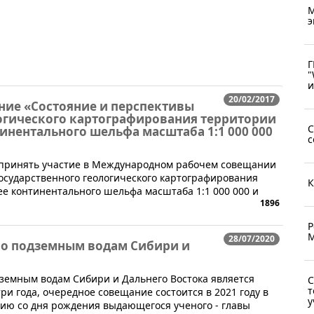
М
э
Г
"
и
20/02/2017
ие «Состояние и перспективы
логического картографирования территории
С
инентального шельфа масштаба 1:1 000 000
с
 принять участие в Международном рабочем совещании
осударственного геологического картографирования
К
е континентального шельфа масштаба 1:1 000 000 и
1896
Р
М
28/07/2020
 по подземным водам Сибири и
одземным водам Сибири и Дальнего Востока является
С
т
и года, очередное совещание состоится в 2021 году в
у
тию со дня рождения выдающегося ученого - глав​ы