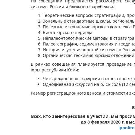
На совещании предлагается рассмотреть сле
системы России и ближнего зарубежья:
​Теоретические вопросы стратиграфии, п
Зональные стандартные шкалы, регионал
Полезные ископаемые юрского комплекса 
Биота юрского периода
Непалеонтологические методы в стратигр
Палеогеография, седиментология и геодин
История изучения юрской системы в Росси
Органическая геохимия юрских отложений
В рамках совещания планируется проведение г
юры республики Коми:
​Четырехдневная экскурсия в окрестностях г.
Однодневная экскурсия на р. Сысола (12 сен
Размер регистрационного взноса и стоимости эк
В
Всех, кто заинтересован в участии, мы проси
до 8 февраля 2020 г. вы
i​
ppolit