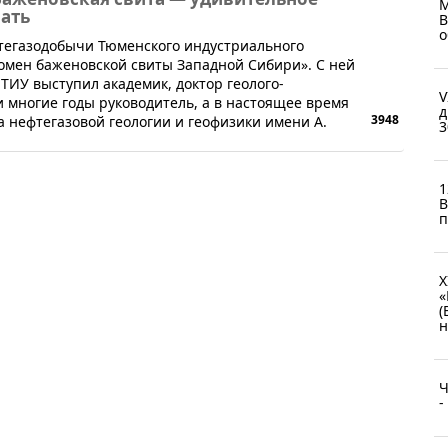
М
чать
В
о
фтегазодобычи Тюменского индустриального
омен баженовской свиты Западной Сибири». С ней
ТИУ выступил академик, доктор геолого-
V
и многие годы руководитель, а в настоящее время
д
3948
 нефтегазовой геологии и геофизики имени А.
3
1
B
п
X
«
(
н
Ч
-