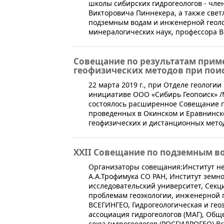
школы сибирских гидрогеологов - чл
Викторовича Пиннекера, а также све
подземным водам и инженерной геоло
минералогических наук, профессора В
Совещание по результатам прим
геофизических методов при поис
​22 марта 2019 г., при Отделе геологи
инициативе ООО «Сибирь Геопоиск» /
состоялось расширенное Совещание п
проведенных в Окинском и Еравнинск
геофизических и дистанционных мето
XXII Совещание по подземным в
​​​​Организаторы совещания:Институт 
А.А.Трофимука СО РАН, ​Институт зем
исследовательский университет, Секц
проблемам геоэкологии, инженерной г
ВСЕГИНГЕО, Гидрогеологическая и ге
ассоциация гидрогеологов (МАГ), Об
союз гидрогеологов (РОСГИДРОГЕО) В