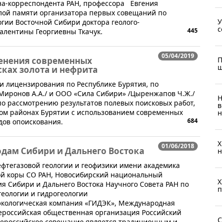
ена-корреспондента РАН, профессора Евгения
тлой памяти организатора первых совещаний по
У
гии Восточной Сибири доктора геолого-
с
445
алентины Георгиевны Ткачук.
05/04/2019
енения современных
П
ш
ках золота и нефрита
и и лицензирования по Республике Бурятия, по
Миронов А.А./ и ООО «Сила Сибири» /Цыренжапов Ч.Ж./
Н
о рассмотрению результатов полевых поисковых работ,
в
ом районах Бурятии с использованием современных
н
684
дов опоискования.
X
01/06/2018
одам Сибири и Дальнего Востока
н
нефтегазовой геологии и геофизики имени академика
ной коры СО РАН, Новосибирский национальный
X
ия Сибири и Дальнего Востока Научного Совета РАН по
п
еологии и гидрогеологии
оэкологическая компания «ГИДЭК», Международная
щероссийская общественная организация Российский
С
сероссийское совещание является традиционным и