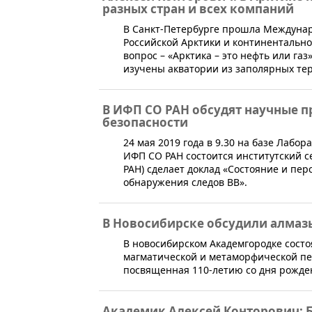
разных стран и всех компаний
В Санкт-Петербурге прошла Междунар
Российской Арктики и континентально
вопрос – «Арктика – это нефть или г
изучены акватории из заполярных те
В ИФП СО РАН обсудят научные 
безопасности
​24 мая 2019 года в 9.30 на базе Лаб
ИФП СО РАН состоится институтский се
РАН) сделает доклад «Состояние и пе
обнаружения следов ВВ».
В Новосибирске обсудили алмаз
​В новосибирском Академгородке сос
магматической и метаморфической пе
посвященная 110-летию со дня рожде
Академик Алексей Конторович: 