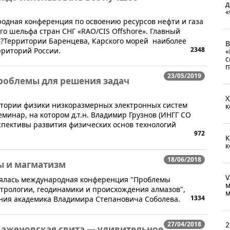
д
«
одная конференция по освоению ресурсов нефти и газа
го шельфа стран СНГ «RAO/CIS Offshore». Главный
аз»?Территории Баренцева, Карского морей наиболее
В
2348
рриторий России.
«
с
п
23/05/2019
проблемы для решения задач
X
оратории физики низкоразмерных электронных систем
к
минар, на котором д.т.н. Владимир Грузнов (ИНГГ СО
рспективы развития физических основ технологий
972
К
к
18/06/2018
ы и магматизм
V
тоялась международная конференция "Проблемы
м
трологии, геодинамики и происхождения алмазов",
м
1334
ния академика Владимира Степановича Соболева.
27/04/2018
2
Баженовская свита — удивительное