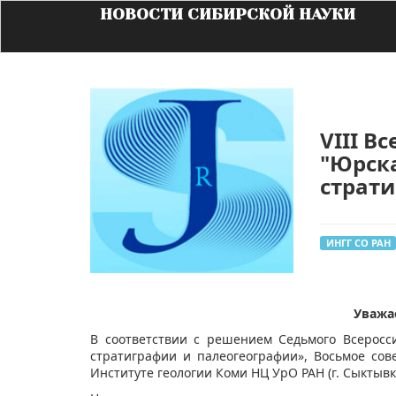
НОВОСТИ СИБИРСКОЙ НАУКИ
VIII В
"Юрска
страти
ИНГГ СО РАН
​Уваж
В соответствии с решением Седьмого Всеросс
стратиграфии и палеогеографии», Восьмое сов
Институте геологии Коми НЦ УрО РАН (г. Сыктывк