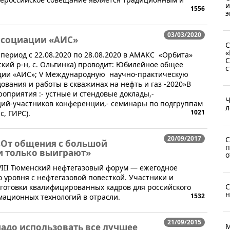
и
1556
э
03/03/2020
ссоциации «АИС»
С
«
ериод с 22.08.2020 по 28.08.2020 в АМАКС «Орбита»
С
ский р-н, с. Ольгинка) проводит: Юбилейное общее
с
ции «АИС»; V Международную научно-практическую
ования и работы в скважинах на нефть и газ -2020»В
приятия :- устные и стендовые доклады,- ​
Ч
ий-участников конференции,- семинары по подгруппам
л
1021
, ГИРС).
20/09/2017
С
«От общения с большой
п
и только выиграют»
о
 VIII Тюменский нефтегазовый форум — ежегодное
уровня с нефтегазовой повесткой. Участники и
С
дготовки квалифицированных кадров для российского
н
1532
ационных технологий в отрасли.
21/09/2015
надо использовать все лучшее
М