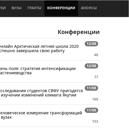
УКИ
ВУЗЫ
ГРАНТЫ
КОНФЕРЕНЦИИ
АНОНСЫ
Конференции
12/08
нлайн Арктическая летняя школа 2020
спешно завершила свою работу
40
12/08
ень поля: стратегия интенсификации
астениеводства
77
11/08
сследования студентов СВФУ пригодятся
 изучении изменений климата Якутии
169
11/08
еловеческое измерение трансформаций
 вузах
153