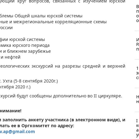
дующий круг вопросов, связанных с изучением юрской
В
п
о
роблемы Общей шкалы юрской системы
о
ьные и межрегиональные корреляционные схемы
России
афии юрской системы
И
Р
амика юрского периода
п
и и ближнем зарубежье
 и нефтей
еологических экскурсий на разрезы средней и верхней
1
э
с
 Ухта (5-8 сентября 2020г.)
тября 2020 г.)
скурсий будут сообщены дополнительно во II циркуляре.
Н
н
нимание!
м заполнить анкету участника (в электронном виде), и
I
к
слать ее в Оргкомитет по адресу:
а
ov.ap@gmail.com
у