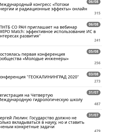
06/08
еждународный конгресс «Потоки
нергии и радиационные эффекты» онлайн
315
06/08
ПНТБ СО РАН приглашает на вебинар
WIPO Match: эффективное использование ИС в
нтересах развития"
241
05/08
остоялась первая конференция
ообщества «Молодые инженеры»
256
03/08
онференция "ГЕОКАЛИНИНГРАД 2020"
273
31/07
егистрация на Четвертую
еждународную гидрологическую школу
487
31/07
ергей Люлин: Государство должно не
олько вкладываться в науку, но и ставить
ченым конкретные задачи
479