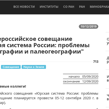
ВСЕ НОВОСТИ
ИНСТИТУТЫ
СО РАН
РАН
МИНОБРНА
10/12/2019
сероссийское совещание
О
у
я система России: проблемы
графии и палеогеографии"
Д
р
713
Совещание
Науки о Земле
И
начало
05/09/2020
в
окончание
12/09/2020
аемые коллеги!
ийского совещания «Юрская система России: проблемы
Ч
ещание планируется провести 05-12 сентября 2020 г. в
в
ар).