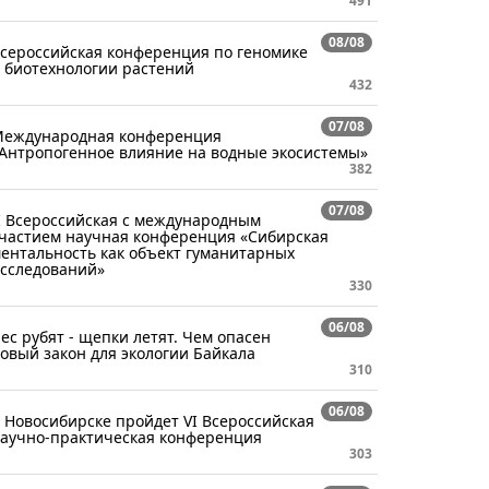
491
08/08
сероссийская конференция по геномике
 биотехнологии растений
432
07/08
еждународная конференция
Антропогенное влияние на водные экосистемы»
382
07/08
I Всероссийская с международным
частием научная конференция «Сибирская
ентальность как объект гуманитарных
сследований»
330
06/08
ес рубят - щепки летят. Чем опасен
овый закон для экологии Байкала
310
06/08
 Новосибирске пройдет VI Всероссийская
аучно-практическая конференция
303