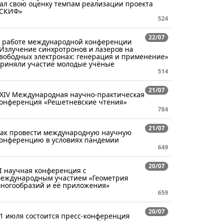
ал свою оценку темпам реализации проекта
СКИФ»
524
22/07
 работе международной конференции
Излучение синхротронов и лазеров на
вободных электронах: генерация и применение»
риняли участие молодые учёные
514
21/07
XIV Международная научно-практическая
онференция «Решетневские чтения»
784
21/07
ак провести международную научную
онференцию в условиях пандемии
649
20/07
I научная конференция с
еждународным участием «Геометрия
ногообразий и её приложения»
659
20/07
1 июля состоится пресс-конференция