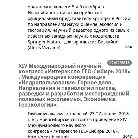
​​Уважаемые коллеги 8 и 9 октября в
Новосибирск с визитом прибывает
официальный представитель Springer в России
по направлениям науки о Земле, экология и
география, научный редактор одного из самых
известных западных научных издательств
Springer Nature, доктор Алексис Визкайно
864
(Alexis Vizcaino).
02/02/2018
XIV Международный научный
конгресс «Интерэкспо ГЕО-Сибирь 2018»​
. Международная конференция
«Недропользование. Горное дело.
Направления и технологии поиска,
разведки и разработки месторождений
полезных ископаемых. Экономика.
Геоэкология».
​​​​​Глубокоуважаемые коллеги! 23-27 апреля 2018
г. в г. Новосибирске состоится проведение XIV
Международного научного
конгресса «Интерэкспо ГЕО-Сибирь 2018». ​
3647
http://geosib.sgugit.