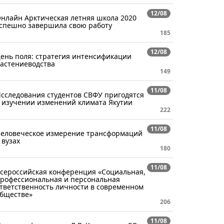
12/08
нлайн Арктическая летняя школа 2020
спешно завершила свою работу
185
12/08
ень поля: стратегия интенсификации
астениеводства
149
11/08
сследования студентов СВФУ пригодятся
 изучении изменений климата Якутии
222
11/08
еловеческое измерение трансформаций
 вузах
180
11/08
сероссийская конференция «Социальная,
рофессиональная и персональная
тветственность личности в современном
бществе»
206
11/08