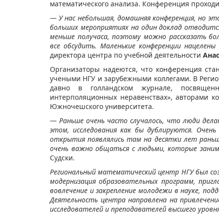
математического анализа. Конференция проходи
—
У нас небольшая, домашняя конференция, но э
больших мероприятиях на один доклад отводится
меньше получаса, поэтому можно рассказать бо
все обсудить. Маленькие конференции нацелены
директора центра по учебной деятельности
Ана
Организаторы надеются, что конференция ста
учеными НГУ и зарубежными коллегами. В Регио
давно в голландском журнале, посвящен
интерполяционных неравенствах», авторами к
Южночешского университета.
—
Раньше очень часто случалось, что люди дел
этом, исследования как бы дублируются. Очень
открытия появлялись там на десятки лет раньше
очень важно общаться с людьми, которые зани
Судски.
Региональный математический центр НГУ был созд
модернизация образовательных программ, пригл
вовлечение и закрепление молодежи в науке, по
Деятельность центра направлена на привлечен
исследователей и преподавателей высшего уровня