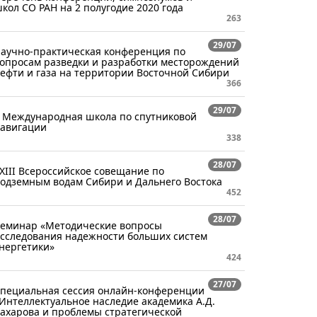
кол СО РАН на 2 полугодие 2020 года
263
29/07
аучно-практическая конференция по
опросам разведки и разработки месторождений
ефти и газа на территории Восточной Сибири
366
29/07
 Международная школа по спутниковой
авигации
338
28/07
XIII Всероссийское совещание по
одземным водам Сибири и Дальнего Востока
452
28/07
еминар «Методические вопросы
сследования надежности больших систем
нергетики»
424
27/07
пециальная сессия онлайн-конференции
Интеллектуальное наследие академика А.Д.
ахарова и проблемы стратегической