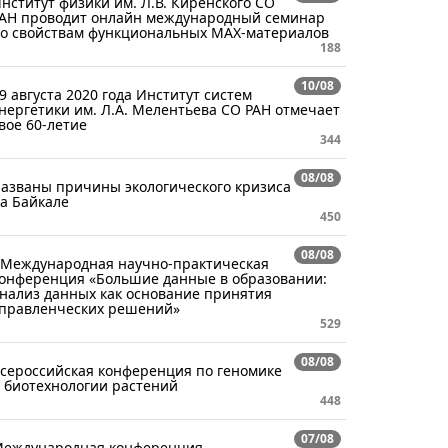
нститут физики им. Л.В. Киренского СО
АН проводит онлайн международный семинар
о свойствам функциональных MAX-материалов
188
10/08
9 августа 2020 года Институт систем
нергетики им. Л.А. Мелентьева СО РАН отмечает
вое 60-летие
344
08/08
азваны причины экологического кризиса
а Байкале
450
08/08
 Международная научно-практическая
онференция «Большие данные в образовании:
нализ данных как основание принятия
правленческих решений»
529
08/08
сероссийская конференция по геномике
 биотехнологии растений
448
07/08
еждународная конференция