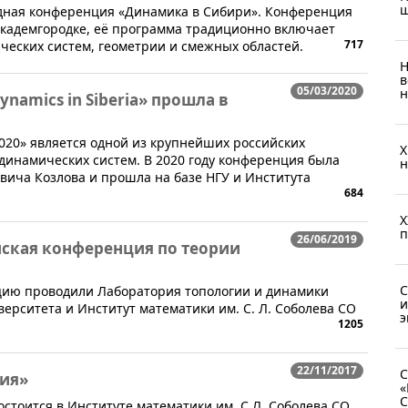
ш
одная конференция «Динамика в Сибири». Конференция
Академгородке, её программа традиционно включает
717
ческих систем, геометрии и смежных областей.
Н
в
05/03/2020
н
amics in Siberia» прошла в
020» является одной из крупнейших российских
X
динамических систем. В 2020 году конференция была
н
вича Козлова и прошла на базе НГУ и Института
684
X
п
26/06/2019
йская конференция по теории
С
енцию проводили Лаборатория топологии и динамики
и
ерситета и Институт математики им. С. Л. Соболева СО
э
1205
22/11/2017
С
ия»
«
С
остоится в Институте математики им. С.Л. Соболева СО