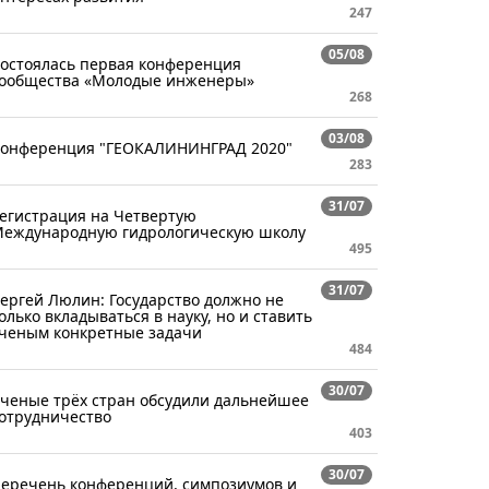
247
05/08
остоялась первая конференция
ообщества «Молодые инженеры»
268
03/08
онференция "ГЕОКАЛИНИНГРАД 2020"
283
31/07
егистрация на Четвертую
еждународную гидрологическую школу
495
31/07
ергей Люлин: Государство должно не
олько вкладываться в науку, но и ставить
ченым конкретные задачи
484
30/07
ченые трёх стран обсудили дальнейшее
отрудничество
403
30/07
еречень конференций, симпозиумов и