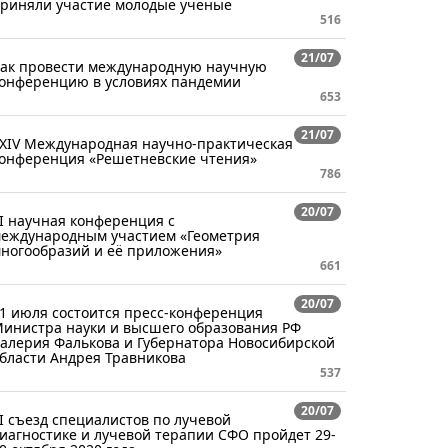
риняли участие молодые учёные
516
21/07
ак провести международную научную
онференцию в условиях пандемии
653
21/07
XIV Международная научно-практическая
онференция «Решетневские чтения»
786
20/07
I научная конференция с
еждународным участием «Геометрия
ногообразий и её приложения»
661
20/07
1 июля состоится пресс-конференция
инистра науки и высшего образования РФ
алерия Фалькова и Губернатора Новосибирской
бласти Андрея Травникова
537
20/07
I съезд специалистов по лучевой
иагностике и лучевой терапии СФО пройдет 29-