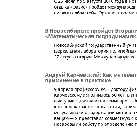
​С 25 июля по 5 августа 2016 года в 
отдыха «Оазис» пройдет международн
смежных областей». Организаторами 
В Новосибирске пройдет Вторая
«Математическая гидродинамик
Новосибирский государственный унив
(зеркальная лаборатория нелинейных 
27 августа вторую Международную к
Андрей Карчевский: Как матема
применение в практике
9 апреля профессору РАН, доктору ф
Карчевскому исполнилось 50 лет. В И
выступил с докладом на семинаре. — К
котором, как может показаться, зани
мы услышали о содержании метана в уг
вещах?— Я представил совместную с 
Назаровыми работу по определению га