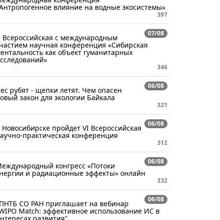
Антропогенное влияние на водные экосистемы»
397
07/08
I Всероссийская с международным
частием научная конференция «Сибирская
ентальность как объект гуманитарных
сследований»
346
06/08
ес рубят - щепки летят. Чем опасен
овый закон для экологии Байкала
321
06/08
 Новосибирске пройдет VI Всероссийская
аучно-практическая конференция
312
06/08
еждународный конгресс «Потоки
нергии и радиационные эффекты» онлайн
332
06/08
ПНТБ СО РАН приглашает на вебинар
WIPO Match: эффективное использование ИС в
нтересах развития"