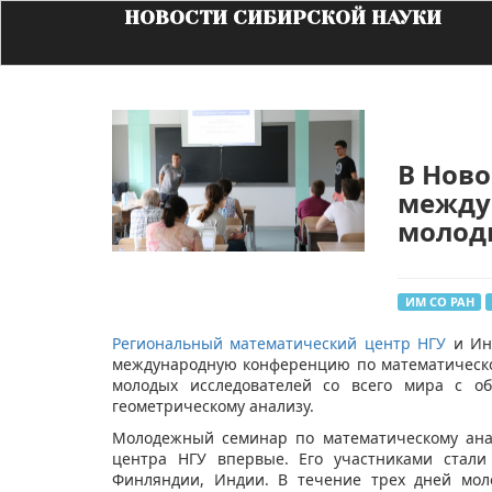
НОВОСТИ СИБИРСКОЙ НАУКИ
В Ново
между
молод
ИМ СО РАН
Региональный математический центр НГУ
и Инс
международную конференцию по математическо
молодых исследователей со всего мира с о
геометрическому анализу.
Молодежный семинар по математическому анал
центра НГУ впервые. Его участниками стали
Финляндии, Индии. В течение трех дней мол