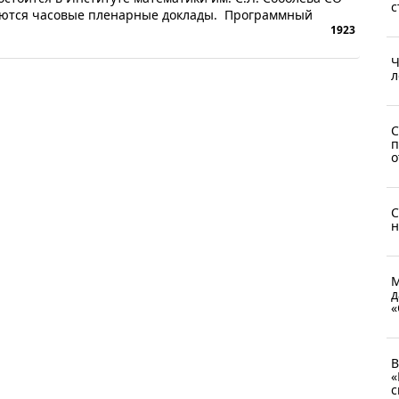
с
руются часовые пленарные доклады. Программный
1923
Ч
л
С
п
о
С
н
М
д
«
В
«
с