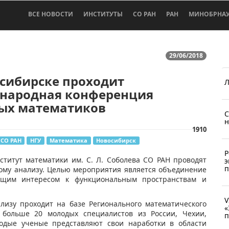
ВСЕ НОВОСТИ
ИНСТИТУТЫ
СО РАН
РАН
МИНОБРНА
29/06/2018
сибирске проходит
Л
народная конференция
ых математиков
С
н
1910
СО РАН
НГУ
Математика
Новосибирск
Р
титут математики им. С. Л. Соболева СО РАН проводят
э
п
му анализу. Целью мероприятия является объединение
бщим интересом к функциональным пространствам и
V
изу проходит на базе Регионального математического
«
 больше 20 молодых специалистов из России, Чехии,
п
одые ученые представляют свои наработки в области