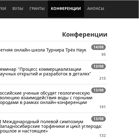
УКИ
ВУЗЫ
ГРАНТЫ
КОНФЕРЕНЦИИ
АНОНСЫ
Конференции
14/08
етняя онлайн-школа Турнира Трёх Наук
95
13/08
еминар "Процесс коммерциализации
аучных открытий и разработок в деталях"
215
13/08
оссийские ученые обсудят геологическую
волюцию взаимодействия воды с горными
ородами в рамках онлайн-конференции
191
13/08
I Международный полевой симпозиум
Западносибирские торфяники и цикл углерода:
рошлое и настоящее»
132