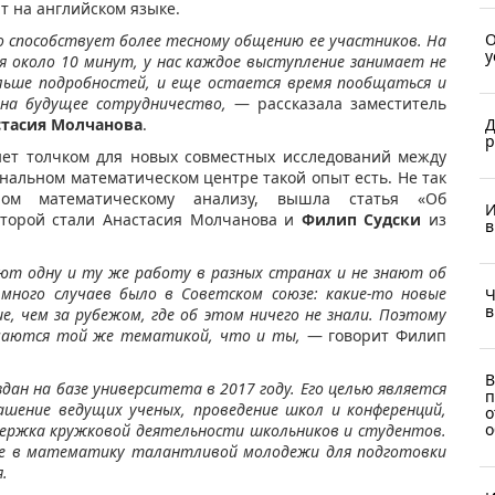
т на английском языке.
О
то способствует более тесному общению ее участников. На
у
 около 10 минут, у нас каждое выступление занимает не
льше подробностей, и еще остается время пообщаться и
 на будущее сотрудничество,
— рассказала заместитель
Д
стасия Молчанова
.
р
нет толчком для новых совместных исследований между
нальном математическом центре такой опыт есть. Не так
ном математическому анализу, вышла статья «Об
И
оторой стали Анастасия Молчанова и
Филип Судски
из
в
ают одну и ту же работу в разных странах и не знают об
 много случаев было в Советском союзе: какие-то новые
Ч
в
, чем за рубежом, где об этом ничего не знали. Поэтому
маются той же тематикой, что и ты,
— говорит Филип
В
ан на базе университета в 2017 году. Его целью является
п
ашение ведущих ученых, проведение школ и конференций,
о
о
ддержка кружковой деятельности школьников и студентов.
ие в математику талантливой молодежи для подготовки
.