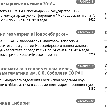
17/04/2018
альцевские чтения 2018»
олева СО РАН и Новосибирский государственный
С
ую международную конференцию "Мальцевские чтения".
с
1620
 19 по 23 ноября 2018 года.
31/07/2016
К
ни геометрии в Новосибирске»
ева СО РАН и Лаборатория квантовой топологии
рситета при участии Новосибирского национального
Р
университета проводят с 21 по 24 сентября 2016 года
М
3297
ометрии в Новосибирске — 2016».
С
11/08/2017
атематика в современном мире»,
т
 математики им. С.Л. Соболева СО РАН
у
ва Сибирского отделения Российской академии наук
цию «Математика в современном мире», посвященную
У
3880
с
25/02/2020
ика в Сибири»
П