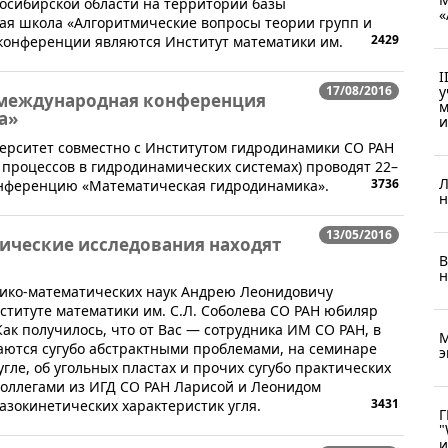
Новосибирской области на территории базы
«
ая школа «Алгоритмические вопросы теории групп и
2429
конференции являются Институт математики им.
I
у
17/08/2016
 международная конференция
м
а»
и
ерситет совместно с Институтом гидродинамики СО РАН
процессов в гидродинамических системах) проводят 22–
Л
3736
онференцию «Математическая гидродинамика».
н
13/05/2016
тические исследования находят
В
н
изико-математических наук Андрею Леонидовичу
нституте математики им. С.Л. Соболева СО РАН юбиляр
ак получилось, что от Вас — сотрудника ИМ СО РАН, в
М
маются сугубо абстрактными проблемами, на семинаре
э
ле, об угольных пластах и прочих сугубо практических
коллегами из ИГД СО РАН Ларисой и Леонидом
3431
зокинетических характеристик угля.
Г
"
и