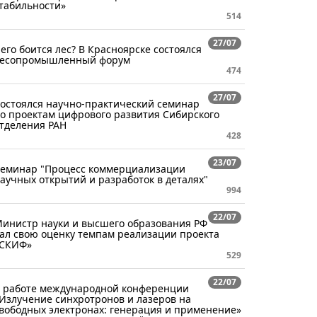
табильности»
514
27/07
его боится лес? В Красноярске состоялся
есопромышленный форум
474
27/07
остоялся научно-практический семинар
о проектам цифрового развития Сибирского
тделения РАН
428
23/07
еминар "Процесс коммерциализации
аучных открытий и разработок в деталях"
994
22/07
инистр науки и высшего образования РФ
ал свою оценку темпам реализации проекта
СКИФ»
529
22/07
 работе международной конференции
Излучение синхротронов и лазеров на
вободных электронах: генерация и применение»