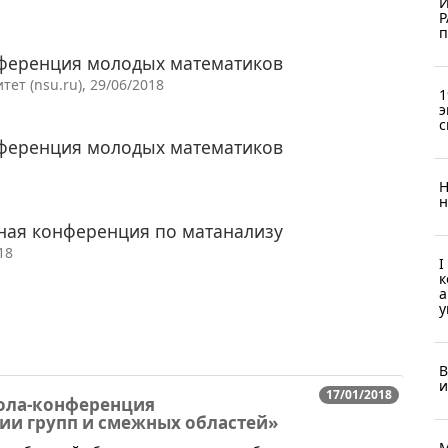
И
Р
п
нференция молодых математиков
т (nsu.ru), 29/06/2018
1
э
с
нференция молодых математиков
Н
н
ная конференция по матанализу
18
I
к
а
у
В
и
17/01/2018
ола-конференция
ии групп и смежных областей»
М