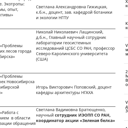
X
е. Экотропы:
к
Светлана Александровна Гижицкая,
мы, опыт,
к.б.н., доцент, зав. кафедрой ботаники
ктивы»
и экологии НГПУ
К
к
Николай Николаевич Лащинский,
д.б.н., Главный научный сотрудник
лаборатории геосистемных
V
 «Проблемы
исследований ЦСБС СО РАН, профессор
м
их лесов города
Северо-Каролинского университета
м
бирска»
(США)
2
М
 «Проблемы
В
рек Новосибирска
о
сибирской
Игорь Викторович Поповский, доцент
и»
кафедры архитектуры НГАХА
V
д
Светлана Вадимовна Братющенко,
3
«Работа с
научный
сотрудник
ИЭОПП
СО
РАН,
нием в области
координатор акции «Зеленая белка»
зации обращения