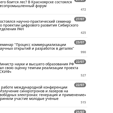
его боится лес? В Красноярске состоялся
есопромышленный форум
472
27/07
остоялся научно-практический семинар
о проектам цифрового развития Сибирского
тделения РАН
425
23/07
еминар "Процесс коммерциализации
аучных открытий и разработок в деталях"
990
22/07
инистр науки и высшего образования РФ
ал свою оценку темпам реализации проекта
СКИФ»
527
22/07
 работе международной конференции
Излучение синхротронов и лазеров на
вободных электронах: генерация и применение»
риняли участие молодые учёные
515
21/07