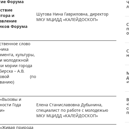
тие Форума
Ч
л
ствие
Шутова Нина Гавриловна, директор
тора и
МКУ МЦИДД «КАЛЕЙДОСКОП»
авление
С
иков Форума
п
о
ственное слово
ника
С
мента, культуры,
н
 и молодежной
ки мэрии города
ирска – А.В.
М
шковой (по
д
«
ованию)
 «Вызовы и
В
«
ности Года
Елена Станиславовна Дубынина,
с
ии»
специалист по работе с молодежью
п
МКУ МЦИДД «КАЛЕЙДОСКОП»
 «Живая природа