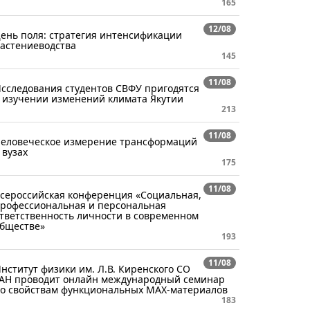
165
12/08
ень поля: стратегия интенсификации
астениеводства
145
11/08
сследования студентов СВФУ пригодятся
 изучении изменений климата Якутии
213
11/08
еловеческое измерение трансформаций
 вузах
175
11/08
сероссийская конференция «Социальная,
рофессиональная и персональная
тветственность личности в современном
бществе»
193
11/08
нститут физики им. Л.В. Киренского СО
АН проводит онлайн международный семинар
о свойствам функциональных MAX-материалов
183