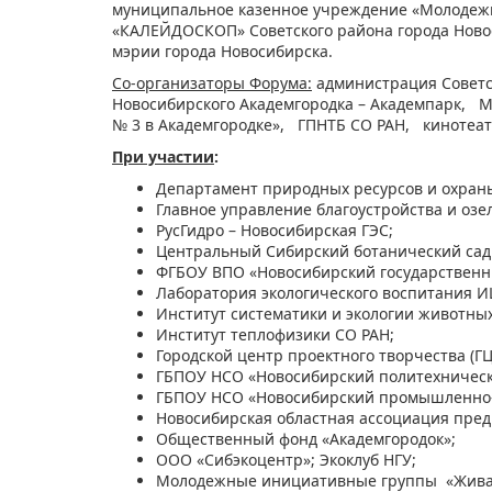
муниципальное казенное учреждение «Молодежн
«КАЛЕЙДОСКОП» Советского района города Ново
мэрии города Новосибирска.
Со-организаторы Форума:
администрация Советс
Новосибирского Академгородка – Академпарк, М
№ 3 в Академгородке», ГПНТБ СО РАН, кинотеа
При участии
:
Департамент природных ресурсов и охран
Главное управление благоустройства и озе
РусГидро – Новосибирская ГЭС;
Центральный Сибирский ботанический сад 
ФГБОУ ВПО «Новосибирский государственны
Лаборатория экологического воспитания И
Институт систематики и экологии животных
Институт теплофизики СО РАН;
Городской центр проектного творчества (ГЦ
ГБПОУ НСО «Новосибирский политехническ
ГБПОУ НСО «Новосибирский промышленно-
Новосибирская областная ассоциация пред
Общественный фонд «Академгородок»;
ООО «Сибэкоцентр»; Экоклуб НГУ;
Молодежные инициативные группы «Живая