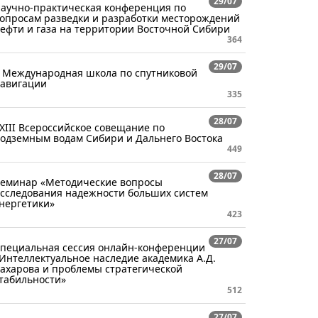
29/07
аучно-практическая конференция по
опросам разведки и разработки месторождений
ефти и газа на территории Восточной Сибири
364
29/07
 Международная школа по спутниковой
авигации
335
28/07
XIII Всероссийское совещание по
одземным водам Сибири и Дальнего Востока
449
28/07
еминар «Методические вопросы
сследования надежности больших систем
нергетики»
423
27/07
пециальная сессия онлайн-конференции
Интеллектуальное наследие академика А.Д.
ахарова и проблемы стратегической
табильности»
512
27/07