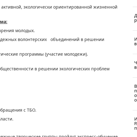
 активной, экологически ориентированной жизненной
Д
р
ма:
сибирска: точка зрения молодых.
И
лодежных волонтерских объединений в решении
в
роблем города.
огические программы (участие молодежи).
Ч
в
общественности в решении экологических проблем
В
п
о
о
обращения с ТБО.
ласти.
И
Р
п
ежные творческие группы пройдут экспресс-обучение