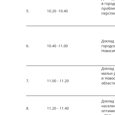
в город
пробле
5.
10.20 -10.40
перспе
Доклад
6.
10.40 -11.00
городск
Новоси
Доклад
малых 
и Ново
7.
11.00 - 11.20
област
Доклад 
населе
8.
11.20 - 11.40
оптими