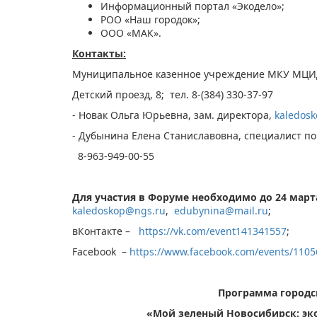
Информационный портал «Экодело»;
РОО «Наш городок»;
ООО «МАК».
Контакты:
Муниципальное казенное учреждение МКУ МЦ
Детский проезд, 8; тел. 8-(384) 330-37-97
- Новак Ольга Юрьевна, зам. директора,
kaledos
- Дубынина Елена Станиславовна, специалист п
8-963-949-00-55
Для участия в Форуме необходимо до 24 марта
kaledoskop@ngs.ru
,
edubynina@mail.ru
вКонтакте –
https://vk.com/event141341557
;
Facebook –
https://www.facebook.com/events/110
Программа городс
«Мой зеленый Новосибирск: эк