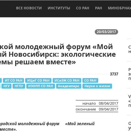
ВСЕ НОВОСТИ
ИНСТИТУТЫ
СО РАН
РАН
МИНОБРНА
20/03/2017
ской молодежный форум «Мой
С
н
й Новосибирск: экологические
емы решаем вместе»
Р
э
3737
п
ИТ СО РАН
ИЦиГ СО РАН
ИСиЭЖ СО РАН
СО РАН
НГУ
НГПУ
ИЭОПП СО РАН
Академпарк
Науки о жизни
V
«
начало
08/04/2017
п
окончание
09/04/2017
О
ет Городской молодежный форум
«Мой зеленый
у
вместе».