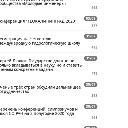
ообщества «Молодые инженеры»
265
03/08
онференция "ГЕОКАЛИНИНГРАД 2020"
277
31/07
егистрация на Четвертую
еждународную гидрологическую школу
493
31/07
ергей Люлин: Государство должно не
олько вкладываться в науку, но и ставить
ченым конкретные задачи
479
30/07
ченые трёх стран обсудили дальнейшее
отрудничество
398
30/07
еречень конференций, симпозиумов и
кол СО РАН на 2 полугодие 2020 года
261