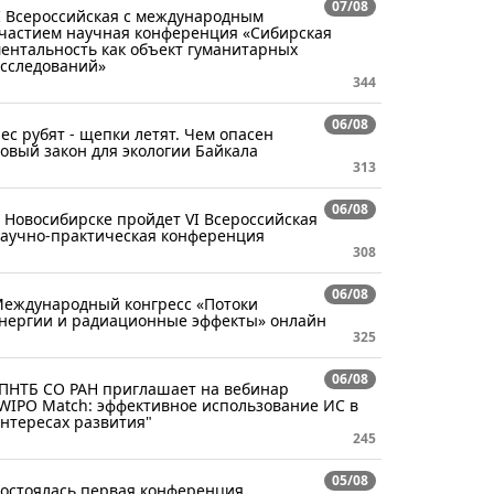
07/08
I Всероссийская с международным
частием научная конференция «Сибирская
ентальность как объект гуманитарных
сследований»
344
06/08
ес рубят - щепки летят. Чем опасен
овый закон для экологии Байкала
313
06/08
 Новосибирске пройдет VI Всероссийская
аучно-практическая конференция
308
06/08
еждународный конгресс «Потоки
нергии и радиационные эффекты» онлайн
325
06/08
ПНТБ СО РАН приглашает на вебинар
WIPO Match: эффективное использование ИС в
нтересах развития"
245
05/08
остоялась первая конференция