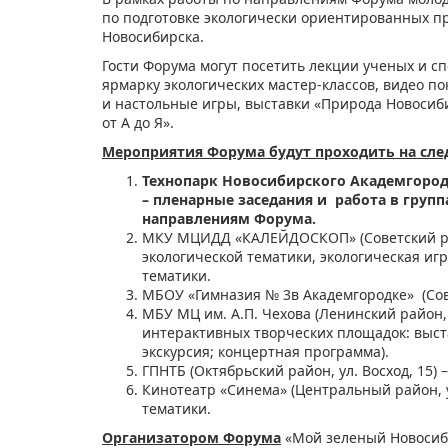
по подготовке экологически ориентированных п
Новосибирска.
Гости Форума могут посетить лекции ученых и с
ярмарку экологических мастер-классов, видео п
и настольные игры, выставки «Природа Новосибир
от А до Я».
Мероприятия Форума будут проходить на сл
Технопарк Новосибирского Академгородка
– пленарные заседания и работа в групп
направлениям Форума.
МКУ МЦИДД «КАЛЕЙДОСКОП» (Советский райо
экологической тематики, экологическая иг
тематики.
МБОУ «Гимназия № 3в Академгородке» (Сове
МБУ МЦ им. А.П. Чехова (Ленинский район,
интерактивных творческих площадок: выста
экскурсия; концертная программа).
ГПНТБ (Октябрьский район, ул. Восход, 15)
Кинотеатр «Синема» (Центральный район, у
тематики.
Организатором Форума
«Мой зеленый Новосиб