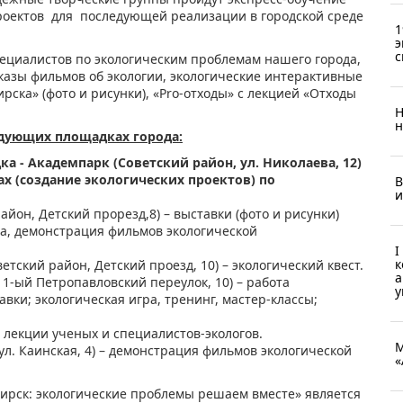
роектов для последующей реализации в городской среде
1
э
с
пециалистов по экологическим проблемам нашего города,
оказы фильмов об экологии, экологические интерактивные
ска» (фото и рисунки), «Pro-отходы» с лекцией «Отходы
Н
н
едующих площадках города:
 - Академпарк (Советский район, ул. Николаева, 12)
ах (создание экологических проектов) по
В
и
н, Детский прорезд,8) – выставки (фото и рисунки)
ра, демонстрация фильмов экологической
I
к
тский район, Детский проезд, 10) – экологический квест.
а
 1-ый Петропавловский переулок, 10) – работа
у
вки; экологическая игра, тренинг, мастер-классы;
 – лекции ученых и специалистов-экологов.
М
л. Каинская, 4) – демонстрация фильмов экологической
«
ирск: экологические проблемы решаем вместе» является