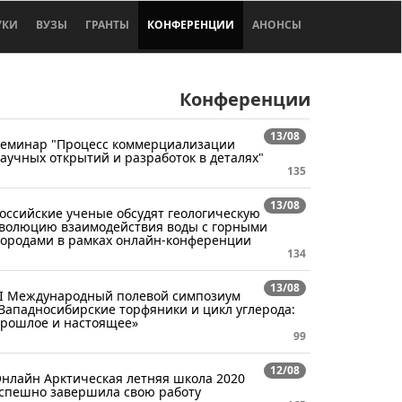
УКИ
ВУЗЫ
ГРАНТЫ
КОНФЕРЕНЦИИ
АНОНСЫ
Конференции
13/08
еминар "Процесс коммерциализации
аучных открытий и разработок в деталях"
135
13/08
оссийские ученые обсудят геологическую
волюцию взаимодействия воды с горными
ородами в рамках онлайн-конференции
134
13/08
I Международный полевой симпозиум
Западносибирские торфяники и цикл углерода:
рошлое и настоящее»
99
12/08
нлайн Арктическая летняя школа 2020
спешно завершила свою работу