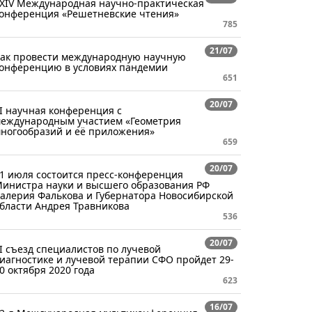
XIV Международная научно-практическая
онференция «Решетневские чтения»
785
21/07
ак провести международную научную
онференцию в условиях пандемии
651
20/07
I научная конференция с
еждународным участием «Геометрия
ногообразий и её приложения»
659
20/07
1 июля состоится пресс-конференция
инистра науки и высшего образования РФ
алерия Фалькова и Губернатора Новосибирской
бласти Андрея Травникова
536
20/07
I съезд специалистов по лучевой
иагностике и лучевой терапии СФО пройдет 29-
0 октября 2020 года
623
16/07