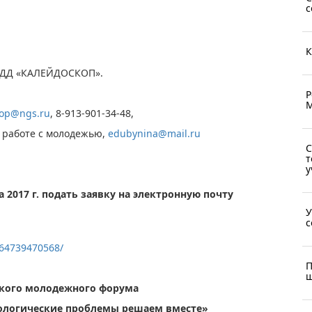
с
К
ИДД «КАЛЕЙДОСКОП».
Р
М
kop@ngs.ru
, 8-913-901-34-48,
о работе с молодежью,
edubynina@mail.ru
С
т
у
 2017 г. подать заявку на электронную почту
;
У
с
564739470568/
П
ш
кого молодежного форума
ологические проблемы решаем вместе»