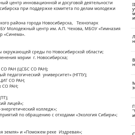
ый центр инновационной и досуговой деятельности
I
сибирска при поддержке комитета по делам молодежи
у
м
и
кого района города Новосибирска, Технопарк
БУ Молодежный центр им. А.П. Чехова, МБОУ «Гимназия
тр «Синема».
Л
н
ы окружающей среды по Новосибирской области;
ленения мэрии г. Новосибирска;
В
н
СО РАН (ЦСБС СО РАН);
й педагогический университет» (НГПУ);
ЦИГ СО РАН;
М
 СО РАН;
э
ПТ);
ий лицей»;
Г
энергетический колледж»;
"
приятий по обращению с отходами «Экология Сибири»;
и
 земля» и «Поможем реке Издревая»;
С