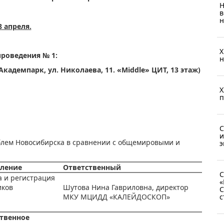
Н
в
н
8 апреля.
X
проведения № 1:
н
адемпарк, ул. Николаева, 11. «Middle» ЦИТ, 13 этаж)
X
п
С
и
облем Новосибирска в сравнении с общемировыми и
э
ление
Ответственный
С
а и регистрация
«
иков
Шутова Нина Гавриловна, директор
С
МКУ МЦИДД «КАЛЕЙДОСКОП»
с
твенное