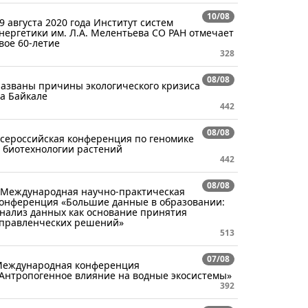
10/08
9 августа 2020 года Институт систем
нергетики им. Л.А. Мелентьева СО РАН отмечает
вое 60-летие
328
08/08
азваны причины экологического кризиса
а Байкале
442
08/08
сероссийская конференция по геномике
 биотехнологии растений
442
08/08
 Международная научно-практическая
онференция «Большие данные в образовании:
нализ данных как основание принятия
правленческих решений»
513
07/08
еждународная конференция
Антропогенное влияние на водные экосистемы»
392