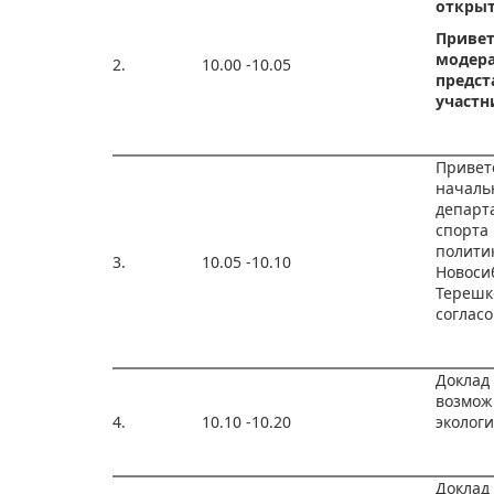
откры
Привет
модера
2.
10.00 -10.05
предст
участн
Привет
началь
департа
спорта
полити
3.
10.05 -10.10
Новосиб
Тере
соглас
Доклад
возмож
4.
10.10 -10.20
эколог
Доклад