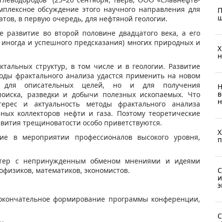
мплексное обсуждение этого научного направления для
П
ш
тов, в первую очередь, для нефтяной геологии.
е развитие во второй половине двадцатого века, а его
 иногда и успешного предсказания) многих природных и
X
н
альных структур, в том числе и в геологии. Развитие
тоды фрактального анализа удастся применить на новом
о для описательных целей, но и для получения
Н
в
поиска, разведки и добычи полезных ископаемых. Что
н
терес и актуальность методы фрактального анализа
ных коллекторов нефти и газа. Поэтому теоретические
звития трещиноватости особо приветствуются.
X
е в мероприятии ​профессионалов высокого уровня,
п
ктер с непринужденным обменом мнениями и идеями
С
еофизиков, математиков, экономистов.
и
э
 окончательное формирование программы конференции,
С