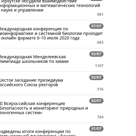
 Иркутске обсудили взаимодействие
нформационных и математических технологий
 науке и управлении
901
07/07
еждународная конференция по
иоинформатике и системной биологии проходит
 онлайн формате 6-10 июля 2020 года
683
03/07
еждународная Менделеевская
лимпиада школьников по химии
1107
02/07
естое заседание президиума
оссийского Союза ректоров
516
02/07
II Всероссийская конференция
Безопасность и мониторинг природных и
ехногенных систем»
764
01/07
одведены итоги конференции по
омпьютерной лингвистике «Диалог»