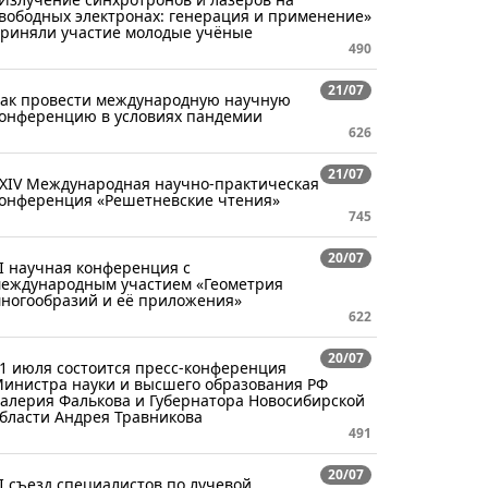
вободных электронах: генерация и применение»
риняли участие молодые учёные
490
21/07
ак провести международную научную
онференцию в условиях пандемии
626
21/07
XIV Международная научно-практическая
онференция «Решетневские чтения»
745
20/07
I научная конференция с
еждународным участием «Геометрия
ногообразий и её приложения»
622
20/07
1 июля состоится пресс-конференция
инистра науки и высшего образования РФ
алерия Фалькова и Губернатора Новосибирской
бласти Андрея Травникова
491
20/07
I съезд специалистов по лучевой