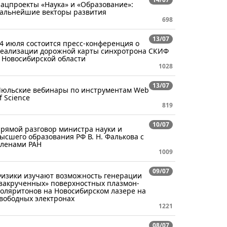
ацпроекты «Наука» и «Образование»:
альнейшие векторы развития
698
13/07
4 июля состоится пресс-конференция о
еализации дорожной карты синхротрона СКИФ
 Новосибирской области
1028
13/07
юльские вебинары по инструментам Web
f Science
819
10/07
рямой разговор министра науки и
ысшего образования РФ В. Н. Фалькова с
ленами РАН
1009
09/07
изики изучают возможность генерации
закрученных» поверхностных плазмон-
оляритонов на Новосибирском лазере на
вободных электронах
1221
08/07