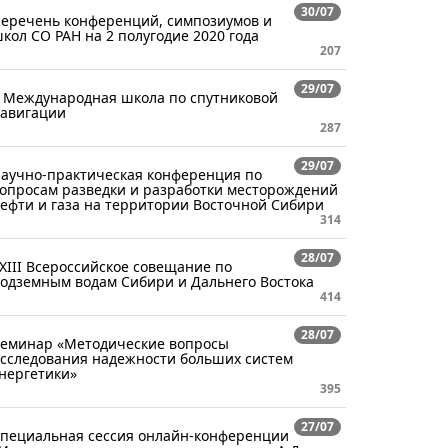
30/07
еречень конференций, симпозиумов и
кол СО РАН на 2 полугодие 2020 года
207
29/07
 Международная школа по спутниковой
авигации
287
29/07
аучно-практическая конференция по
опросам разведки и разработки месторождений
ефти и газа на территории Восточной Сибири
314
28/07
XIII Всероссийское совещание по
одземным водам Сибири и Дальнего Востока
414
28/07
еминар «Методические вопросы
сследования надежности больших систем
нергетики»
395
27/07
пециальная сессия онлайн-конференции