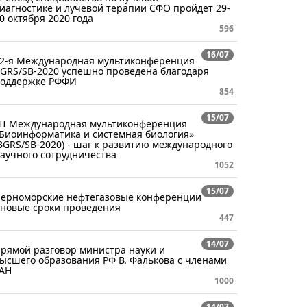
иагностике и лучевой терапии СФО пройдет 29-
0 октября 2020 года
596
16/07
2-я Международная мультиконференция
GRS/SB-2020 успешно проведена благодаря
оддержке РФФИ
854
15/07
II Международная мультиконференция
Биоинформатика и системная биология»
BGRS/SB-2020) - шаг к развитию международного
аучного сотрудничества
1052
15/07
ерноморские нефтегазовые конференции
 новые сроки проведения
447
14/07
рямой разговор министра науки и
ысшего образования РФ В. Фалькова с членами
АН
1000
14/07