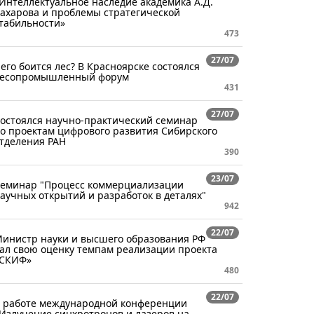
Интеллектуальное наследие академика А.Д.
ахарова и проблемы стратегической
табильности»
473
27/07
его боится лес? В Красноярске состоялся
есопромышленный форум
431
27/07
остоялся научно-практический семинар
о проектам цифрового развития Сибирского
тделения РАН
390
23/07
еминар "Процесс коммерциализации
аучных открытий и разработок в деталях"
942
22/07
инистр науки и высшего образования РФ
ал свою оценку темпам реализации проекта
СКИФ»
480
22/07
 работе международной конференции
Излучение синхротронов и лазеров на