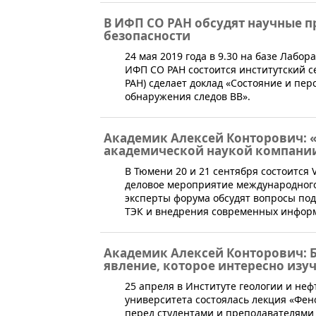
В ИФП СО РАН обсудят научные 
безопасности
​24 мая 2019 года в 9.30 на базе Лаб
ИФП СО РАН состоится институтский се
РАН) сделает доклад «Состояние и пе
обнаружения следов ВВ».
Академик Алексей Конторович: 
академической наукой компани
​В Тюмени 20 и 21 сентября состоится
деловое мероприятие международного 
эксперты форума обсудят вопросы по
ТЭК и внедрения современных информ
Академик Алексей Конторович: 
явление, которое интересно изу
25 апреля в Институте геологии и не
университета состоялась лекция «Фен
перед студентами и преподавателями 