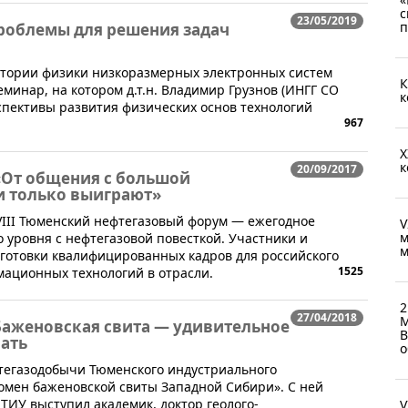
с
23/05/2019
п
проблемы для решения задач
оратории физики низкоразмерных электронных систем
К
минар, на котором д.т.н. Владимир Грузнов (ИНГГ СО
к
рспективы развития физических основ технологий
967
X
к
20/09/2017
«От общения с большой
и только выиграют»
 VIII Тюменский нефтегазовый форум — ежегодное
V
м
уровня с нефтегазовой повесткой. Участники и
м
дготовки квалифицированных кадров для российского
1525
ационных технологий в отрасли.
2
27/04/2018
М
Баженовская свита — удивительное
В
чать
о
фтегазодобычи Тюменского индустриального
омен баженовской свиты Западной Сибири». С ней
ТИУ выступил академик, доктор геолого-
V