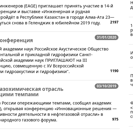
Н
инженеров (EAGE) приглашает принять участие в 14-й
д
еренции и выставке «Инженерная и рудная
 пройдёт в Республике Казахстан в городе Алма-Ата 23—
2197
уться снова в Геленджик в юбилейном 2019 году.
1
р
в
31/01/2020
 конференция
й академии наук Российское Акустическое Общество
И
нтальной и прикладной гидрофизики Санкт-
o
ийской академии наук ПРИГЛАШАЮТ на III
нцию, совмещенную с XV Всероссийской
1190
и гидроакустики и гидрофизики".
П
в
ч
03/10/2019
газохимическая отрасль
ющими темпами
я в России опережающими темпами, сообщил академик
Ф
«
АН), открывая конференцию «Инновационные решения —
п
ивности деятельности в нефтегазовой отрасли» в
с
975
народного газового форума.