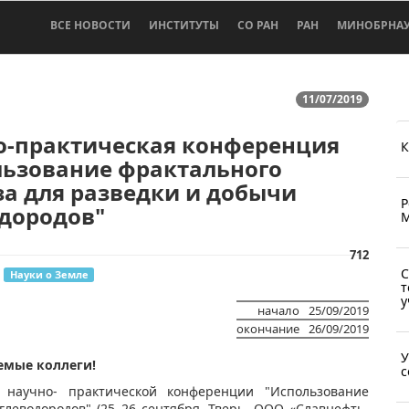
ВСЕ НОВОСТИ
ИНСТИТУТЫ
СО РАН
РАН
МИНОБРНА
11/07/2019
о-практическая конференция
К
льзование фрактального
а для разведки и добычи
Р
одородов"
М
712
С
Науки о Земле
т
у
начало
25/09/2019
окончание
26/09/2019
У
емые коллеги!
с
аучно-​ ​практической конференции "Использование
глеводородов" (25–26 сентября, Тверь, ООО «Славнефть-