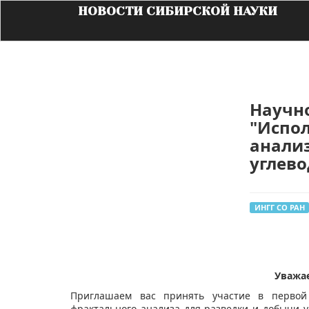
НОВОСТИ СИБИРСКОЙ НАУКИ
Научн
"Испо
анализ
углев
ИНГГ СО РАН
​Уважа
Приглашаем вас принять участие в первой н
фрактального анализа для разведки и добычи у