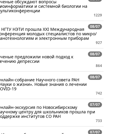
ченые обсуждают вопросы
иоинформатики и системной биологии на
ультиконференции
1229
08/07
 НГТУ НЭТИ прошла XXI Международная
онференция молодых специалистов по микро/
анотехнологиям и электронным приборам
927
08/07
ченые предложили новой подход к
ечению депрессии
864
08/07
нлайн-собрание Научного совета РАН
Науки о жизни». Новые знания о лечении
OVID-19
742
07/07
нлайн-экскурсия по Новосибирскому
аучному центру для школьников прошла при
оддержке институтов СО РАН
733
07/07