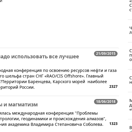
ии
«
С
с
Ч
л
С
21/09/2015
п
надо использовать все лучшее
о
одная конференция по освоению ресурсов нефти и газа
го шельфа стран СНГ «RAO/CIS Offshore». Главный
С
аз»?Территории Баренцева, Карского морей наиболее
н
2327
рриторий России.
М
18/06/2018
ы и магматизм
д
«
тоялась международная конференция "Проблемы
трологии, геодинамики и происхождения алмазов",
1323
ния академика Владимира Степановича Соболева.
В
«