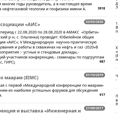
д
и многие годы руководитель, а в настоящее время
3
3918
 нефтегазовой геологии и геофизики имени А.
03/03/2020
1
ссоциации «АИС»
B
п
ериод с 22.08.2020 по 28.08.2020 в АМАКС «Орбита»
ский р-н, с. Ольгинка) проводит: Юбилейное общее
ции «АИС»; V Международную научно-практическую
ования и работы в скважинах на нефть и газ -2020»В
X
«
приятия :- устные и стендовые доклады,- ​
(
ий-участников конференции,- семинары по подгруппам
н
987
, ГИРС).
01/10/2019
Ч
о маарам (8IMC)
-
я с первой «Международной конференции по маарам»
одним из наиболее успешных форумов для обсуждения
917
м.
П
в
Р
27/09/2017
ренция и выставка «Инженерная и