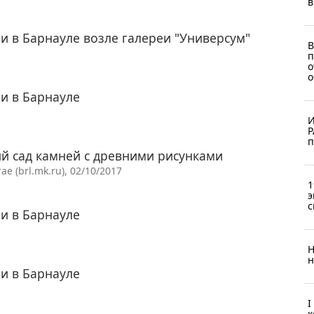
в
и в Барнауле возле галереи "Универсум"
В
п
о
о
и в Барнауле
И
Р
п
й сад камней с древними рисунками
 (brl.mk.ru), 02/10/2017
1
э
с
и в Барнауле
Н
н
и в Барнауле
I
к