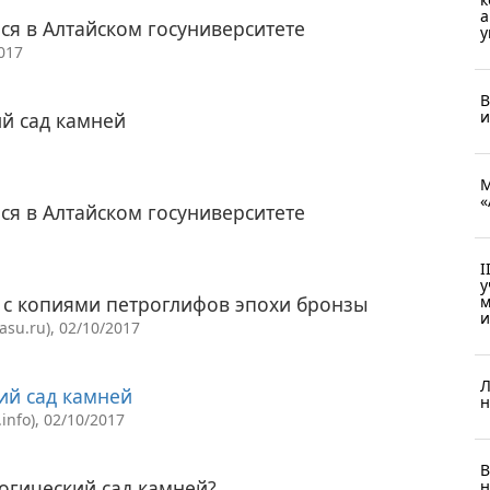
а
ся в Алтайском госуниверситете
у
017
В
и
й сад камней
М
«
ся в Алтайском госуниверситете
I
у
м
и с копиями петроглифов эпохи бронзы
и
su.ru), 02/10/2017
Л
ий сад камней
н
nfo), 02/10/2017
В
огический сад камней?
н