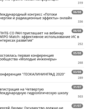
319
06/08
еждународный конгресс «Потоки
нергии и радиационные эффекты» онлайн
336
06/08
ПНТБ СО РАН приглашает на вебинар
WIPO Match: эффективное использование ИС в
нтересах развития"
252
05/08
остоялась первая конференция
ообщества «Молодые инженеры»
268
03/08
онференция "ГЕОКАЛИНИНГРАД 2020"
289
31/07
егистрация на Четвертую
еждународную гидрологическую школу
503
31/07
ергей Люлин: Государство должно не