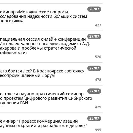
28/07
еминар «Методические вопросы
сследования надежности больших систем
нергетики»
427
27/07
пециальная сессия онлайн-конференции
Интеллектуальное наследие академика А.Д.
ахарова и проблемы стратегической
табильности»
520
27/07
его боится лес? В Красноярске состоялся
есопромышленный форум
478
27/07
остоялся научно-практический семинар
о проектам цифрового развития Сибирского
тделения РАН
429
23/07
еминар "Процесс коммерциализации
аучных открытий и разработок в деталях"
995