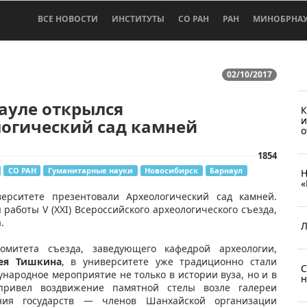
ВСЕ НОВОСТИ
ИНСТИТУТЫ
СО РАН
РАН
МИНОБРНА
02/10/2017
ауле открылся
К
и
логический сад камней
о
1854
СО РАН
Гуманитарные науки
Новосибирск
Барнаул
Н
«
верситете презентовали Археологический сад камней.
работы V (XXI) Всероссийского археологического съезда,
а.
Л
омитета съезда, заведующего кафедрой археологии,
ея Тишкина
, в университете уже традиционно стали
С
народное мероприятие не только в истории вуза, но и в
н
привел воздвижение памятной стелы возле галереи
ания государств — членов Шанхайской организации