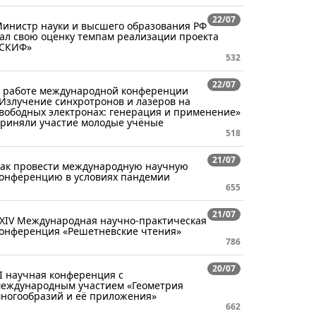
22/07
инистр науки и высшего образования РФ
ал свою оценку темпам реализации проекта
СКИФ»
532
22/07
 работе международной конференции
Излучение синхротронов и лазеров на
вободных электронах: генерация и применение»
риняли участие молодые учёные
518
21/07
ак провести международную научную
онференцию в условиях пандемии
655
21/07
XIV Международная научно-практическая
онференция «Решетневские чтения»
786
20/07
I научная конференция с
еждународным участием «Геометрия
ногообразий и её приложения»
662