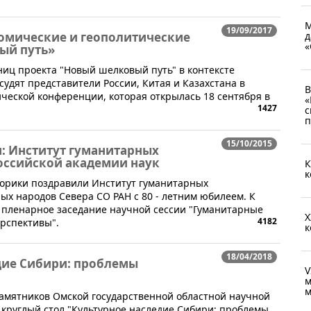
М
19/09/2017
д
омические и геополитические
«
ый путь»
ниц проекта "Новый шелковый путь" в контексте
судят представители России, Китая и Казахстана в
В
ческой конференции, которая открылась 18 сентября в
«
1427
с
п
15/10/2015
: Институт гуманитарных
оссийской академии наук
К
к
орики поздравили Институт гуманитарных
х народов Севера СО РАН с 80 - летним юбилеем. К
 пленарное заседание научной сессии "Гуманитарные
X
4182
ерспективы".
к
18/04/2018
дие Сибири: проблемы
V
м
м
х памятников Омской государственной областной научной
круглый стол "Культурное наследие Сибири: проблемы