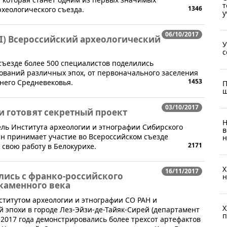
т
1346
рхеологического съезда.
у
06/10/2017
XI) Всероссийский археологический
У
с
 съезде более 500 специалистов поделились
дований различных эпох, от первоначального заселения
1453
него Средневековья.
П
ш
03/10/2017
и готовят секретный проект
Н
ель Института археологии и этнографии Сибирского
в
н принимает участие во Всероссийском съезде
н
2171
 свою работу в Белокурихе.
X
16/11/2017
лись с франко-российского
н
каменного века
ститутом археологии и этнографии СО РАН и
X
эпохи в городе Лез-Эйзи-де-Тайяк-Сирей (департамент
п
 2017 года демонстрировались более трехсот артефактов