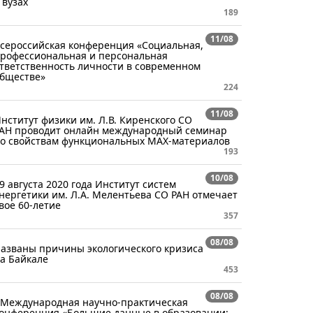
 вузах
189
11/08
сероссийская конференция «Социальная,
рофессиональная и персональная
тветственность личности в современном
бществе»
224
11/08
нститут физики им. Л.В. Киренского СО
АН проводит онлайн международный семинар
о свойствам функциональных MAX-материалов
193
10/08
9 августа 2020 года Институт систем
нергетики им. Л.А. Мелентьева СО РАН отмечает
вое 60-летие
357
08/08
азваны причины экологического кризиса
а Байкале
453
08/08
 Международная научно-практическая
онференция «Большие данные в образовании: