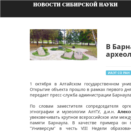
НОВОСТИ СИБИРСКОЙ НАУКИ
В Барн
архео
ИАЭТ СО РАН
1 октября в Алтайском государственном уни
Открытие объекта прошло в рамках первого дня 
передает пресс-служба администрации Барнаул
По словам заместителя сопредседателя оргк
этнографии и музеологии АлтГУ, д.и.н.
Алекс
увековечивать крупное всероссийское или между
памяти Барнаула. В качестве примера он 
"Универсум" в честь VIII Недели образов