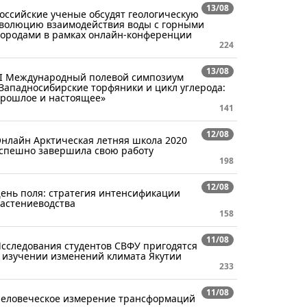
13/08
оссийские ученые обсудят геологическую
волюцию взаимодействия воды с горными
ородами в рамках онлайн-конференции
224
13/08
I Международный полевой симпозиум
Западносибирские торфяники и цикл углерода:
рошлое и настоящее»
141
12/08
нлайн Арктическая летняя школа 2020
спешно завершила свою работу
198
12/08
ень поля: стратегия интенсификации
астениеводства
158
11/08
сследования студентов СВФУ пригодятся
 изучении изменений климата Якутии
233
11/08
еловеческое измерение трансформаций