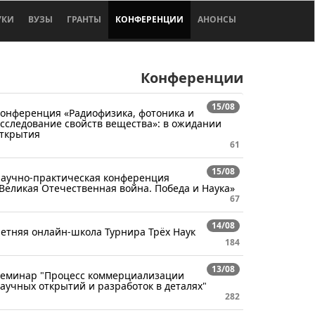
УКИ
ВУЗЫ
ГРАНТЫ
КОНФЕРЕНЦИИ
АНОНСЫ
Конференции
15/08
онференция «Радиофизика, фотоника и
сследование свойств вещества»: в ожидании
ткрытия
61
15/08
аучно-практическая конференция
Великая Отечественная война. Победа и Наука»
67
14/08
етняя онлайн-школа Турнира Трёх Наук
184
13/08
еминар "Процесс коммерциализации
аучных открытий и разработок в деталях"
282