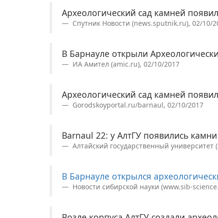
Археологический сад камней появил
Спутник Новости (news.sputnik.ru), 02/10/2
В Барнауле открыли Археологически
ИА Амител (amic.ru), 02/10/2017
Археологический сад камней появил
Gorodskoyportal.ru/barnaul, 02/10/2017
Barnaul 22: у АлтГУ появились камн
Алтайский государственный университет (a
В Барнауле открылся археологическ
Новости сибирской науки (www.sib-science.i
Возле корпуса АлтГУ создали археол