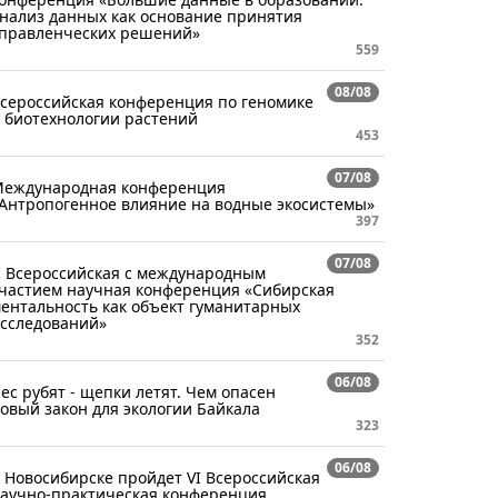
нализ данных как основание принятия
правленческих решений»
559
08/08
сероссийская конференция по геномике
 биотехнологии растений
453
07/08
еждународная конференция
Антропогенное влияние на водные экосистемы»
397
07/08
I Всероссийская с международным
частием научная конференция «Сибирская
ентальность как объект гуманитарных
сследований»
352
06/08
ес рубят - щепки летят. Чем опасен
овый закон для экологии Байкала
323
06/08
 Новосибирске пройдет VI Всероссийская
аучно-практическая конференция