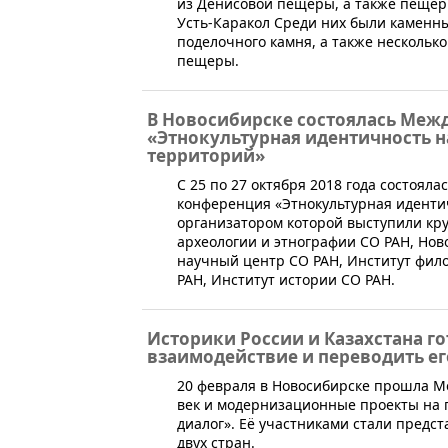
из Денисовой пещеры, а также пещер 
Усть-Каракол Среди них были каменны
поделочного камня, а также нескольк
пещеры.
В Новосибирске состоялась Меж
«Этнокультурная идентичность 
территорий»
​С 25 по 27 октября 2018 года состоя
конференция «Этнокультурная иденти
организатором которой выступили кр
археологии и этнографии СО РАН, Но
научный центр СО РАН, Институт фил
РАН, Институт истории СО РАН.
Историки России и Казахстана г
взаимодействие и переводить е
20 февраля в Новосибирске прошла М
век и модернизационные проекты на п
диалог». Её участниками стали предс
двух стран.