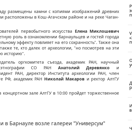
Р
э
саду размещены камни с копиями изображений древних
п
ли расположены в Кош-Агачском районе и на реке Чаган-
ователей первобытного искусства
Елена Миклошевич
V
етную роль в ознакомлении барнаульцев и гостей города
«
п
льному эффекту повлияет на его сохранность". Также она
также те, кто далек от археологии, "но посмотрев на эти
юю историю".
О
датель оргкомитета съезда, академик РАН, научный
у
 и этнографии СО РАН
Анатолий Деревянко
и
зидент РАН, директор Института археологии РАН, член
те РФ, академик РАН
Николай Макаров
и ректор АлтГУ
Д
р
 в концертном зале АлтГУ в 10:00 пройдет торжественное
И
в
и в Барнауле возле галереи "Универсум"
Ч