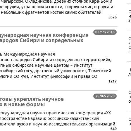
Чагырской, Окладникова, древних стоянок Кара-Бом и
е орудия, украшения из кости, скорлупы яиц страуса и
С
о небольших фрагментов костей самих обитателей
и
3576
э
03/11/2018
дународная научная конференция
С
народов Сибири и сопредельных
«
С
с
лась Международная научная
чность народов Сибири и сопредельных территорий»,
упные сибирские научные центры – Институт
Ч
восибирский государственный университет, Тюменский
л
ологии СО РАН, Институт философии и права СО
1217
С
25/02/2020
п
отовы укреплять научное
о
го в новые формы
еждународная научно-практическая конференция «ХХ
ространстве Евразии: российско-казахстанский
С
н
тавители вузов и научно-исследовательских организаций
649