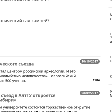
М
э
огический сад камней?
7
Г
"
и
С
с
10/10/2017
ческого съезда
стал центром российской археологии. И это
 «колыбелью человечества». Всероссийский
К
1904
ло 500 ученых.
Р
08/09/2017
съезд в АлтГУ откроется
М
Сибири»
ом университете состоится торжественное открытие
С
, которая станет одним из первых значимых