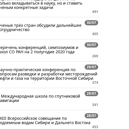
олько вкладываться в науку, но и ставить
ченым конкретные задачи
491
30/07
ченые трёх стран обсудили дальнейшее
отрудничество
405
30/07
еречень конференций, симпозиумов и
кол СО РАН на 2 полугодие 2020 года
269
29/07
аучно-практическая конференция по
опросам разведки и разработки месторождений
ефти и газа на территории Восточной Сибири
374
29/07
 Международная школа по спутниковой
авигации
341
28/07
XIII Всероссийское совещание по
одземным водам Сибири и Дальнего Востока
453