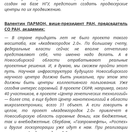
создан на базе НГУ, предстоит создать продюсерские
центры по их продвижению.
Валентин ПАРМОН, вице-президент РАН, председатель
СО РАН, академик:
— В стране тридцать лет не было проекта такого
масштаба, как «Академгородок 2.0». По большому счету,
федеральные власти сейчас не вполне отчетливо
представляют себе, что именно надо делать. А в
Новосибирской области отрабатывают реальные
проектные решения. И, я думаю, мы сможем пройти этот
путь. Научная инфраструктура будущего Новосибирского
научного центра должна быть уникальна, при этом это
должны быть центры коллективного пользования. Уже
сегодня интерес огромный. В проекте СКИФ, например, около
40 участников, в проекте «Центр генетических технологий»
— более ста, а еще будет Центр нанотехнологий в области
микроэлектроники, всего 31 объект. А если говорить в
целом, то проект «Академгородок 2.0» привлечет в
Новосибирскую область огромные деньги, как бюджетные,
так и внебюджетные. Сбербанк, «Газпромнефть», «Ростех»
и другие госкорпорации уже идут к нам. При реализации