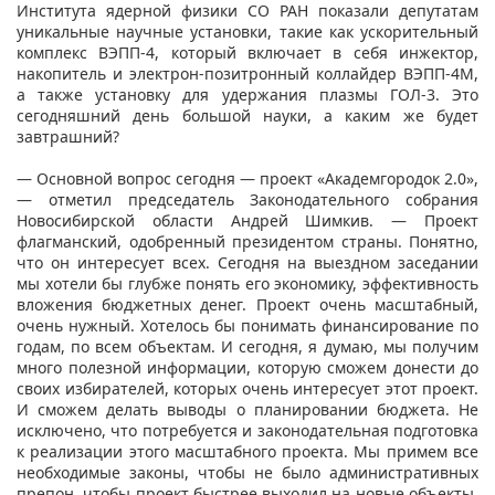
Института ядерной физики СО РАН показали депутатам
уникальные научные установки, такие как ускорительный
комплекс ВЭПП-4, который включает в себя инжектор,
накопитель и электрон-позитронный коллайдер ВЭПП-4М,
а также установку для удержания плазмы ГОЛ-3. Это
сегодняшний день большой науки, а каким же будет
завтрашний?
— Основной вопрос сегодня — проект «Академгородок 2.0»,
— отметил председатель Законодательного собрания
Новосибирской области Андрей Шимкив. — Проект
флагманский, одобренный президентом страны. Понятно,
что он интересует всех. Сегодня на выездном заседании
мы хотели бы глубже понять его экономику, эффективность
вложения бюджетных денег. Проект очень масштабный,
очень нужный. Хотелось бы понимать финансирование по
годам, по всем объектам. И сегодня, я думаю, мы получим
много полезной информации, которую сможем донести до
своих избирателей, которых очень интересует этот проект.
И сможем делать выводы о планировании бюджета. Не
исключено, что потребуется и законодательная подготовка
к реализации этого масштабного проекта. Мы примем все
необходимые законы, чтобы не было административных
препон, чтобы проект быстрее выходил на новые объекты,