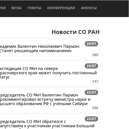
УКИ
ВУЗЫ
ГРАНТЫ
КОНФЕРЕНЦИИ
АНОНСЫ
Новости СО РАН
24/07
кадемик Валентин Николаевич Пармон:
Станет решающим напоминанием»
289
24/07
кспедиция СО РАН на севере
расноярского края может получить постоянный
татус
147
23/07
редседатель СО РАН Валентин Пармон
рокомментировал встречу министра науки и
ысшего образования РФ с учёными Сибири
298
23/07
редседатель СО РАН обратился с
апутствием к участникам участникам Большой