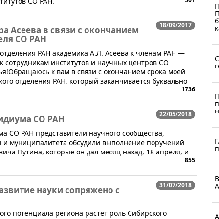
501
титутов СО РАН.
П
П
б
18/09/2017
к
а Асеева в связи с окончанием
еля СО РАН
отделения РАН академика А.Л. Асеева к членам РАН —
С
к сотрудникам институтов и научных центров СО
г
ья!Обращаюсь к вам в связи с окончанием срока моей
кого отделения РАН, который заканчивается буквально
1736
П
п
н
22/05/2018
идиума СО РАН
а СО РАН представители научного сообщества,
Г
и и муниципалитета обсудили выполнение поручений
п
ча Путина, которые он дал месяц назад, 18 апреля, и
855
В
31/07/2018
А
азвитие науки сопряжено с
ного потенциала региона растет роль Сибирского
А