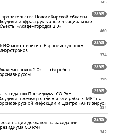
345
28/05
 правительстве Новосибирской области
бсудили инфраструктурные и социальные
бъекты «Академгородка 2.0»
460
28/05
КИФ может войти в Европейскую лигу
инхротронов
374
28/05
Академгородок 2.0» — в борьбе с
оронавирусом
396
25/05
а заседании Президиума СО РАН
бсудили промежуточные итоги работы МРГ по
оронавирусной инфекции и Центра «Антивирус»
334
25/05
резентации докладов на заседании
резидиума СО РАН
342