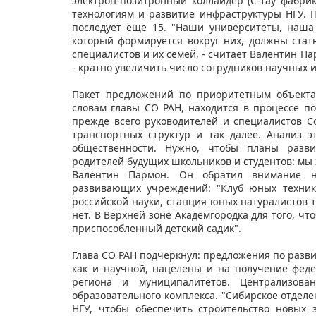
электрон-позитронный коллайдер (С-тау фабри
технологиям и развитие инфраструктуры НГУ. 
последует еще 15. "Наши университеты, наша 
который формируется вокруг них, должны ста
специалистов и их семей, - считает Валентин П
- кратно увеличить число сотрудников научных ин
Пакет предложений по приоритетным объектам
словам главы СО РАН, находится в процессе по
прежде всего руководителей и специалистов Со
транспортных структур и так далее. Анализ 
общественности. Нужно, чтобы планы разви
родителей будущих школьников и студентов: мы х
Валентин Пармон. Он обратил внимание на
развивающих учреждений: "Клуб юных техник
российской науки, станция юных натуралистов т
нет. В Верхней зоне Академгородка для того, чт
приспособленный детский садик".
Глава СО РАН подчеркнул: предложения по разв
как и научной, нацелены и на получение фед
региона и муниципалитетов. Централизова
образовательного комплекса. "Сибирское отдел
НГУ, чтобы обеспечить строительство новых