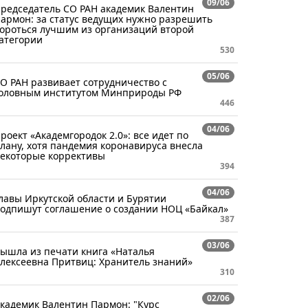
09/06
редседатель СО РАН академик Валентин
армон: за статус ведущих нужно разрешить
ороться лучшим из организаций второй
атегории
530
05/06
О РАН развивает сотрудничество с
оловным институтом Минприроды РФ
446
04/06
роект «Академгородок 2.0»: все идет по
лану, хотя пандемия коронавируса внесла
екоторые коррективы
394
04/06
лавы Иркутской области и Бурятии
одпишут соглашение о создании НОЦ «Байкал»
387
03/06
ышла из печати книга «Наталья
лексеевна Притвиц: Хранитель знаний»
310
02/06
кадемик Валентин Пармон: "Курс