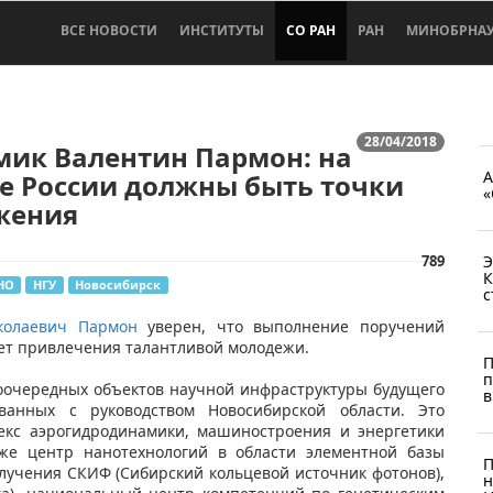
ВСЕ НОВОСТИ
ИНСТИТУТЫ
СО РАН
РАН
МИНОБРНА
28/04/2018
мик Валентин Пармон: на
А
е России должны быть точки
«
жения
789
Э
К
НО
НГУ
Новосибирск
с
колаевич Пармон
уверен, что выполнение поручений
ует привлечения талантливой молодежи.
П
п
воочередных объектов научной инфраструктуры будущего
в
сованных с руководством Новосибирской области. Это
екс аэрогидродинамики, машиностроения и энергетики
же центр нанотехнологий в области элементной базы
П
лучения СКИФ (Сибирский кольцевой источник фотонов),
н