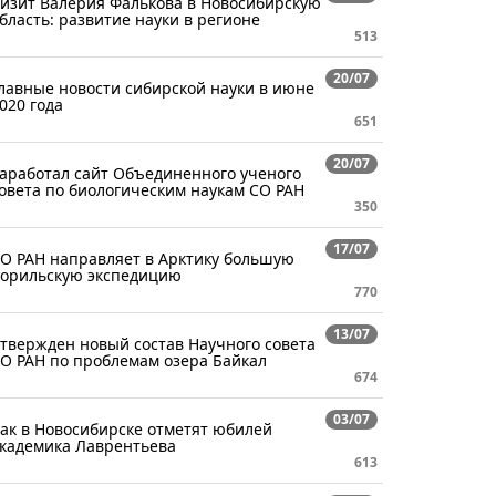
изит Валерия Фалькова в Новосибирскую
бласть: развитие науки в регионе
513
20/07
лавные новости сибирской науки в июне
020 года
651
20/07
аработал сайт Объединенного ученого
овета по биологическим наукам СО РАН
350
17/07
О РАН направляет в Арктику большую
орильскую экспедицию
770
13/07
твержден новый состав Научного совета
О РАН по проблемам озера Байкал
674
03/07
ак в Новосибирске отметят юбилей
кадемика Лаврентьева
613