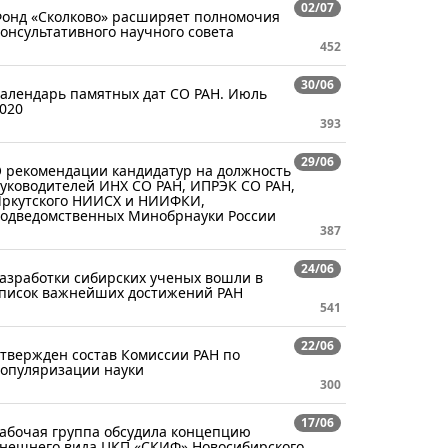
02/07
онд «Сколково» расширяет полномочия
онсультативного научного совета
452
30/06
алендарь памятных дат СО РАН. Июль
020
393
29/06
 рекомендации кандидатур на должность
уководителей ИНХ СО РАН, ИПРЭК СО РАН,
ркутского НИИСХ и НИИФКИ,
одведомственных Минобрнауки России
387
24/06
азработки сибирских ученых вошли в
писок важнейших достижений РАН
541
22/06
твержден состав Комиссии РАН по
опуляризации науки
300
17/06
абочая группа обсудила концепцию
нешнего вида ЦКП «СКИФ» Новосибирского