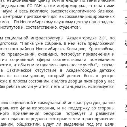
ка), национальный центр компетенций по генетическим
Н
Председатель СО РАН также информировал, что за ними
наука и весь комплекс высокотехнологичного бизнеса,
ть центрами притяжения для высококвалифицированных
О
армон. - По Новосибирскому научному центру наша задача
о
ститутов и, соответственно, студентов".
 социальной инфраструктуры "Академгородка 2.0", по
«
дготовки. "Папка уже собрана. В ней есть предложения
б
ветского района Новосибирска, Кольцово, Краснообска,
этих предложений, очевидно, потребует привлечения и
тия социальной сферы соответствовали пожеланиям
В
отим, чтобы они оставались здесь после учебы", - сказал
р
 фактическое отсутствие в Академгородке детских
ов не на том уровне, который должен быть в центре
оже в плохом состоянии, аналога дворца пионеров у нас
С
обы ребята могли учиться петь и танцевать, используется
Н
итию социальной и коммунальной инфраструктуры, равно
В
ерального финансирования, и на поддержку со стороны
C
нного привлечения ресурсов потребует и развитие
ение недавно передало некоторые земли в распоряжение
 зданий, общежитий. Будут ли выделены под эти цели