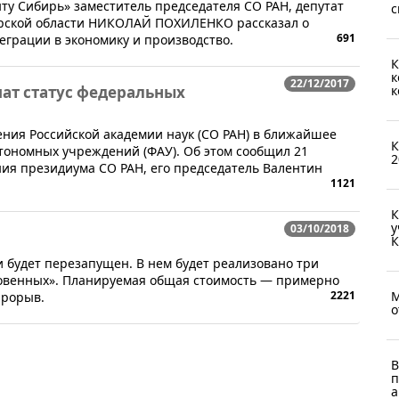
ту Сибирь» заместитель председателя СО РАН, депутат
с
ирской области НИКОЛАЙ ПОХИЛЕНКО рассказал о
691
еграции в экономику и производство.
К
к
22/12/2017
к
ат статус федеральных
ения Российской академии наук (СО РАН) в ближайшее
К
тономных учреждений (ФАУ). Об этом сообщил 21
2
ния президиума СО РАН, его председатель Валентин
1121
К
у
03/10/2018
К
и будет перезапущен. В нем будет реализовано три
овенных». Планируемая общая стоимость — примерно
М
2221
прорыв.
о
В
п
а