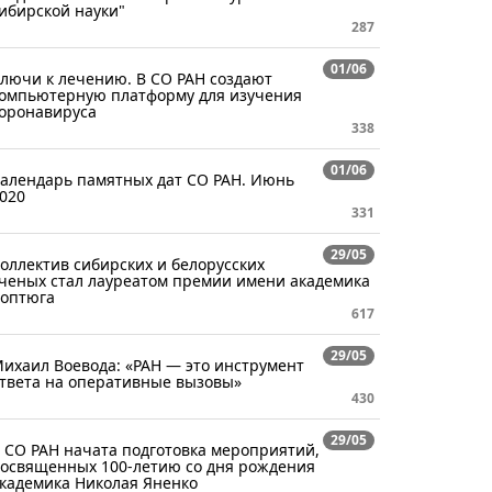
ибирской науки"
287
01/06
лючи к лечению. В СО РАН создают
омпьютерную платформу для изучения
оронавируса
338
01/06
алендарь памятных дат СО РАН. Июнь
020
331
29/05
оллектив сибирских и белорусских
ченых стал лауреатом премии имени академика
оптюга
617
29/05
ихаил Воевода: «РАН — это инструмент
твета на оперативные вызовы»
430
29/05
 СО РАН начата подготовка мероприятий,
освященных 100-летию со дня рождения
кадемика Николая Яненко