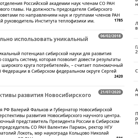
 отделения Российской академии наук членам СО РАН
н
вого главы. На должность председателя Сибирского
ветами по направлениям наук и группами членов РАН
1785
й руководитель Института теплофизики им.
Л
в
06/02/2018
льно использовать уникальный
Г
2
икальный потенциал сибирской науки для развития
о создать систему, которая позволит довести результаты
 широкого круга потребителей», – считает полномочный
С
й Федерации в Сибирском федеральном округе Сергей
2420
А
21/07/2020
н
ктивы развития Новосибирского
ия РФ Валерий Фальков и Губернатор Новосибирской
П
ерспективы развития Новосибирского научного центра.
р
очный представитель Президента России в Сибирском
п
 председатель СО РАН Валентин Пармон, ректор НГУ
атолий Локоть, мэр наукограда Кольцово Николай