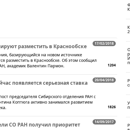
Ф
К
К
2
17/02/2018
ируют разместить в Краснообске
О
р
ния, базирующийся на новом источнике
И
ся разместить в Краснообске. Об этом сообщил
п
1204
АН, академик Валентин Пармон.
20/04/2018
Р
час появляется серьезная ставка
с
пост председателя Сибирского отделения РАН с
лентина Коптюга активно занимался развитием
У
п
1826
ека.
14/09/2017
ели СО РАН получил приоритет
Р
в