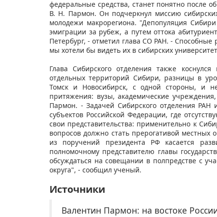
федеральные средства, станет понятно после об
В. Н. Пармон. Он подчеркнул миссию сибирски
молодежи макрорегиона. "Депопуляция Сибири 
эмиграции за рубеж, а путем оттока абитуриент
Петербург, - отметил глава СО РАН. - Способные
мы хотели бы видеть их в сибирских университет
Глава Сибирского отделения также коснулся
отдельных территорий Сибири, разницы в уро
Томск и Новосибирск, с одной стороны, и н
притяжения: вузы, академические учреждения,
Пармон. - Задачей Сибирского отделения РАН 
субъектов Российской Федерации, где отсутст
свои представительства: применительно к Сиби
вопросов должно стать прерогативой местных о
из поручений президента РФ касается разв
полномочному представителю главы государств
обсуждаться на совещании в полпредстве с уч
округа", - сообщил ученый.
Источники
Валентин Пармон: на востоке Росси