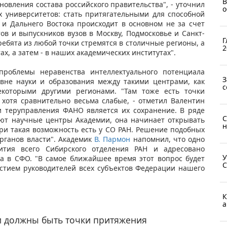
В
новления состава российского правительства", - уточнил
о
х университетов: стать притягательными для способной
и Дальнего Востока происходит в основном не за счет
ов и выпускников вузов в Москву, Подмосковье и Санкт-
Г
 ребята из любой точки стремятся в столичные регионы, а
2
ах, а затем - в наших академических институтах".
 проблемы неравенства интеллектуального потенциала
З
вне науки и образования между такими центрами, как
с
екоторыми другими регионами. "Там тоже есть точки
 хотя сравнительно весьма слабые, - отметил Валентин
и теруправления ФАНО является их сохранение. В ряде
С
вуют научные центры Академии, она начинает открывать
н
ри такая возможность есть у СО РАН. Решение подобных
рганов власти". Академик
В. Пармон
напомнил, что одно
ития всего Сибирского отделения РАН и адресовано
У
а в СФО. "В самое ближайшее время этот вопрос будет
С
астием руководителей всех субъектов Федерации нашего
К
а
и должны быть точки притяжения