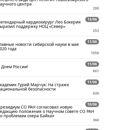
аучного центра
290
15/06
егендарный кардиохирург Лео Бокерия
ыразил поддержку НОЦ «Север»
253
11/06
лавные новости сибирской науки в мае
020 года
1050
11/06
 Днем России!
661
11/06
кадемик Гурий Марчук: На страже
ациональной безопасности
630
10/06
резидиум СО РАН согласовал новую
едакцию положения о Научном совете СО РАН
о проблемам озера Байкал
366