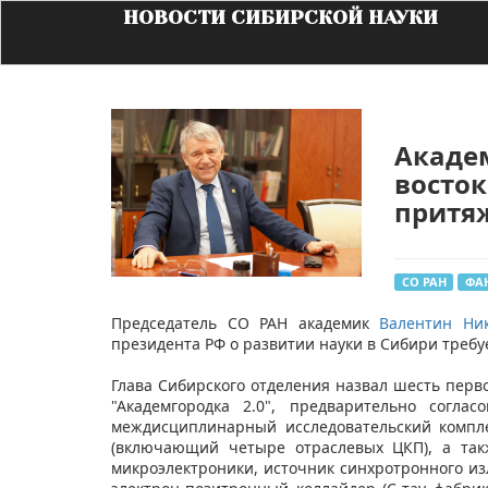
НОВОСТИ СИБИРСКОЙ НАУКИ
Акаде
восток
притя
СО РАН
ФА
Председатель СО РАН академик
Валентин Ни
президента РФ о развитии науки в Сибири треб
Глава Сибирского отделения назвал шесть пер
"Академгородка 2.0", предварительно согла
междисциплинарный исследовательский компл
(включающий четыре отраслевых ЦКП), а так
микроэлектроники, источник синхротронного из