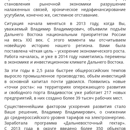
становления рыночной экономики разрушение
налаженных связей, хроническое недофинансирование
усугубили, конечно же, системное отставание.
Ситуация начала меняться в 2013 году, когда Вы,
уважаемый Владимир Владимирович, объявили подъём
Дальнего Востока национальным приоритетом России
на весь XXI век. С этого момента мы отсчитываем
новейшую историю нашего региона. Вами была
поставлена чёткая цель – ускорение экономического роста.
Работа началась, и уже в 2014 году наметились перемены
в экономике и инвестиционном климате Дальнего Востока.
За эти годы в 2,5 раза быстрее общероссийских темпов
выросло промышленное производство, объём инвестиций
в основной капитал почти удвоился. Появились новые
«точки роста»: на территориях опережающего развития
и свободного порта Владивосток уже работает 217 новых
предприятий, в них создано более 39 тысяч рабочих мест.
Существеннейшим фактором ускорения развития стало
Ваше решение, Владимир Владимирович, о снижении
до среднероссийского уровня тарифов на электроэнергию.
Заработала программа «Дальневосточный гектар».
С 2013 года в округе введено более 350 объектов