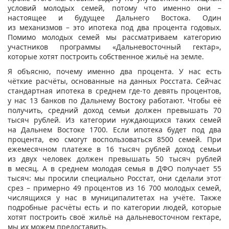
условий молодых семей, потому что именно они –
настоящее и будущее Дальнего Востока. Один
из механизмов – это ипотека под два процента годовых.
Помимо молодых семей мы рассматриваем категорию
участников программы «Дальневосточный гектар»,
которые хотят построить собственное жильё на земле.
Я объясню, почему именно два процента. У нас есть
чёткие расчёты, основанные на данных Росстата. Сейчас
стандартная ипотека в среднем где-то девять процентов,
у нас 13 банков по Дальнему Востоку работают. Чтобы её
получить, средний доход семьи должен превышать 70
тысяч рублей. Из категории нуждающихся таких семей
на Дальнем Востоке 1700. Если ипотека будет под два
процента, ею смогут воспользоваться 8500 семей. При
ежемесячном платеже в 16 тысяч рублей доход семьи
из двух человек должен превышать 50 тысяч рублей
в месяц. А в среднем молодая семья в ДФО получает 55
тысяч: мы просили специально Росстат, они сделали этот
срез – примерно 49 процентов из 16 700 молодых семей,
числящихся у нас в муниципалитетах на учёте. Также
подробные расчёты есть и по категории людей, которые
хотят построить своё жильё на дальневосточном гектаре,
мы их можем предоставить.