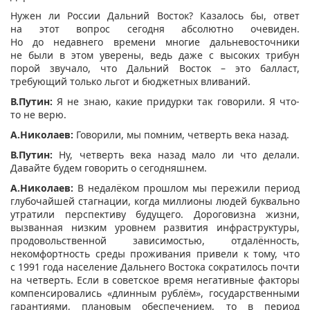
Нужен ли России Дальний Восток? Казалось бы, ответ
на этот вопрос сегодня абсолютно очевиден.
Но до недавнего времени многие дальневосточники
не были в этом уверены, ведь даже с высоких трибун
порой звучало, что Дальний Восток – это балласт,
требующий только льгот и бюджетных вливаний.
В.Путин:
Я не знаю, какие придурки так говорили. Я что-
то не верю.
А.Николаев:
Говорили, мы помним, четверть века назад.
В.Путин:
Ну, четверть века назад мало ли что делали.
Давайте будем говорить о сегодняшнем.
А.Николаев:
В недалёком прошлом мы пережили период
глубочайшей стагнации, когда миллионы людей буквально
утратили перспективу будущего. Дороговизна жизни,
вызванная низким уровнем развития инфраструктуры,
продовольственной зависимостью, отдалённость,
некомфортность среды проживания привели к тому, что
с 1991 года население Дальнего Востока сократилось почти
на четверть. Если в советское время негативные факторы
компенсировались «длинным рублём», государственными
гарантиями, плановым обеспечением, то в период