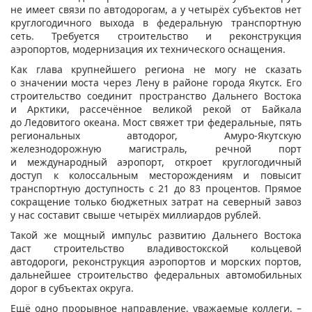
не имеет связи по автодорогам, а у четырёх субъектов нет
круглогодичного выхода в федеральную транспортную
сеть. Требуется строительство и реконструкция
аэропортов, модернизация их технического оснащения.
Как глава крупнейшего региона не могу не сказать
о значении моста через Лену в районе города Якутск. Его
строительство соединит пространство Дальнего Востока
и Арктики, рассечённое великой рекой от Байкала
до Ледовитого океана. Мост свяжет три федеральные, пять
региональных автодорог, Амуро-Якутскую
железнодорожную магистраль, речной порт
и международный аэропорт, откроет круглогодичный
доступ к колоссальным месторождениям и повысит
транспортную доступность с 21 до 83 процентов. Прямое
сокращение только бюджетных затрат на северный завоз
у нас составит свыше четырёх миллиардов рублей.
Такой же мощный импульс развитию Дальнего Востока
даст строительство владивостокской кольцевой
автодороги, реконструкция аэропортов и морских портов,
дальнейшее строительство федеральных автомобильных
дорог в субъектах округа.
Ещё одно прорывное направление, уважаемые коллеги, –