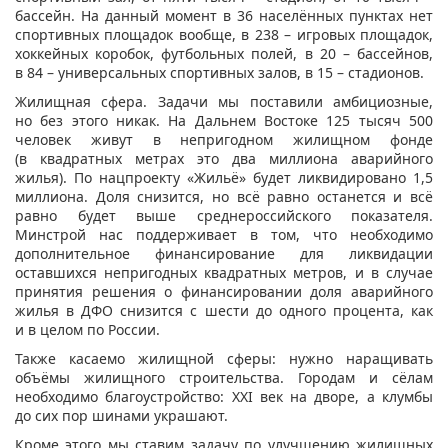
бассейн. На данный момент в 36 населённых пунктах нет
спортивных площадок вообще, в 238 – игровых площадок,
хоккейных коробок, футбольных полей, в 20 – бассейнов,
в 84 – универсальных спортивных залов, в 15 – стадионов.
Жилищная сфера. Задачи мы поставили амбициозные,
но без этого никак. На Дальнем Востоке 125 тысяч 500
человек живут в непригодном жилищном фонде
(в квадратных метрах это два миллиона аварийного
жилья). По нацпроекту «Жильё» будет ликвидировано 1,5
миллиона. Доля снизится, но всё равно останется и всё
равно будет выше среднероссийского показателя.
Минстрой нас поддерживает в том, что необходимо
дополнительное финансирование для ликвидации
оставшихся непригодных квадратных метров, и в случае
принятия решения о финансировании доля аварийного
жилья в ДФО снизится с шести до одного процента, как
и в целом по России.
Также касаемо жилищной сферы: нужно наращивать
объёмы жилищного строительства. Городам и сёлам
необходимо благоустройство: XXI век на дворе, а клумбы
до сих пор шинами украшают.
Кроме этого мы ставим задачу по улучшению жилищных