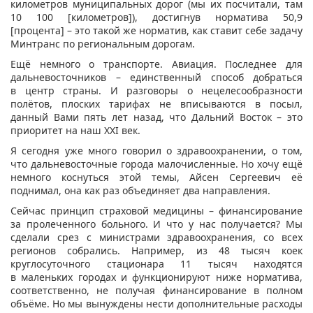
километров муниципальных дорог (мы их посчитали, там
10 100 [километров]), достигнув норматива 50,9
[процента] – это такой же норматив, как ставит себе задачу
Минтранс по региональным дорогам.
Ещё немного о транспорте. Авиация. Последнее для
дальневосточников – единственный способ добраться
в центр страны. И разговоры о нецелесообразности
полётов, плоских тарифах не вписываются в посыл,
данный Вами пять лет назад, что Дальний Восток – это
приоритет на наш XXI век.
Я сегодня уже много говорил о здравоохранении, о том,
что дальневосточные города малочисленные. Но хочу ещё
немного коснуться этой темы, Айсен Сергеевич её
поднимал, она как раз объединяет два направления.
Сейчас принцип страховой медицины – финансирование
за пролеченного больного. И что у нас получается? Мы
сделали срез с министрами здравоохранения, со всех
регионов собрались. Например, из 48 тысяч коек
круглосуточного стационара 11 тысяч находятся
в маленьких городах и функционируют ниже норматива,
соответственно, не получая финансирование в полном
объёме. Но мы вынуждены нести дополнительные расходы