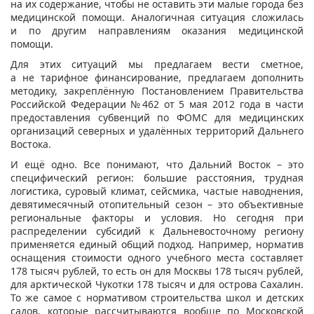
на их содержание, чтобы не оставить эти малые города без
медицинской помощи. Аналогичная ситуация сложилась
и по другим направлениям оказания медицинской
помощи.
Для этих ситуаций мы предлагаем вести сметное,
а не тарифное финансирование, предлагаем дополнить
методику, закреплённую Постановлением Правительства
Российской Федерации №462 от 5 мая 2012 года в части
предоставления субвенций по ФОМС для медицинских
организаций северных и удалённых территорий Дальнего
Востока.
И ещё одно. Все понимают, что Дальний Восток – это
специфический регион: большие расстояния, трудная
логистика, суровый климат, сейсмика, частые наводнения,
девятимесячный отопительный сезон – это объективные
региональные факторы и условия. Но сегодня при
распределении субсидий к Дальневосточному региону
применяется единый общий подход. Например, норматив
оснащения стоимости одного учебного места составляет
178 тысяч рублей, то есть он для Москвы 178 тысяч рублей,
для арктической Чукотки 178 тысяч и для острова Сахалин.
То же самое с нормативом строительства школ и детских
садов, которые рассчитываются вообще по Московской