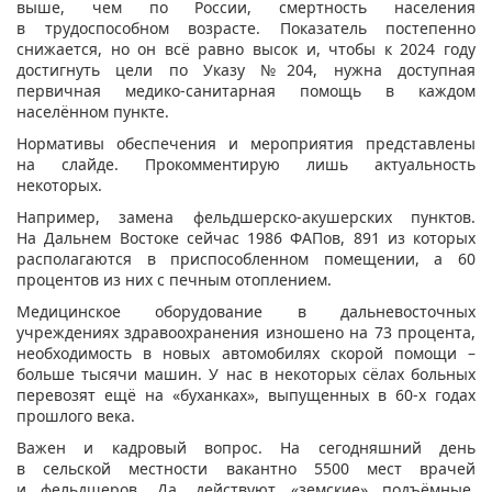
выше, чем по России, смертность населения
в трудоспособном возрасте. Показатель постепенно
снижается, но он всё равно высок и, чтобы к 2024 году
достигнуть цели по Указу №204, нужна доступная
первичная медико-санитарная помощь в каждом
населённом пункте.
Нормативы обеспечения и мероприятия представлены
на слайде. Прокомментирую лишь актуальность
некоторых.
Например, замена фельдшерско-акушерских пунктов.
На Дальнем Востоке сейчас 1986 ФАПов, 891 из которых
располагаются в приспособленном помещении, а 60
процентов из них с печным отоплением.
Медицинское оборудование в дальневосточных
учреждениях здравоохранения изношено на 73 процента,
необходимость в новых автомобилях скорой помощи –
больше тысячи машин. У нас в некоторых сёлах больных
перевозят ещё на «буханках», выпущенных в 60-х годах
прошлого века.
Важен и кадровый вопрос. На сегодняшний день
в сельской местности вакантно 5500 мест врачей
и фельдшеров. Да, действуют «земские» подъёмные,