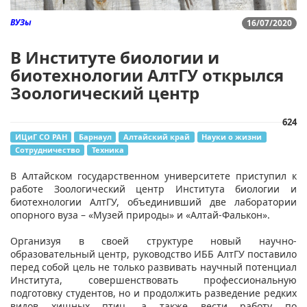
ВУЗы
16/07/2020
В Институте биологии и
биотехнологии АлтГУ открылся
Зоологический центр
624
ИЦиГ СО РАН
Барнаул
Алтайский край
Науки о жизни
Сотрудничество
Техника
В Алтайском государственном университете приступил к
работе Зоологический центр Института биологии и
биотехнологии АлтГУ, объединивший две лаборатории
опорного вуза – «Музей природы» и «Алтай-Фалькон».
Организуя в своей структуре новый научно-
образовательный центр, руководство ИББ АлтГУ поставило
перед собой цель не только развивать научный потенциал
Института, совершенствовать профессиональную
подготовку студентов, но и продолжить разведение редких
видов хищных птиц, а также вести работу по