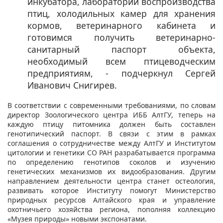
инкубатора, лаборатории воспроизводства
птиц, холодильных камер для хранения
кормов, ветеринарного кабинета и
готовимся получить ветеринарно-
санитарный паспорт объекта,
необходимый всем птицеводческим
предприятиям, - подчеркнул Сергей
Иванович Снигирев.
В соответствии с современными требованиями, по словам
директор Зоологического центра ИББ АлтГУ, теперь на
каждую птицу питомника должен быть составлен
генотипический паспорт. В связи с этим в рамках
соглашения о сотрудничестве между АлтГУ и Институтом
цитологии и генетики СО РАН разрабатывается программа
по определению генотипов соколов и изучению
генетических механизмов их видообразования. Другим
направлением деятельности центра станет остеология,
развивать которое Институту помогут Министерство
природных ресурсов Алтайского края и управление
охотничьего хозяйства региона, пополняя коллекцию
«Музея природы» новыми экспонатами.