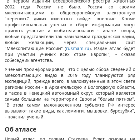
"В первом издании всеевропейского реестра животных
2002 года России не было. Россия со своими
млекопитающими в общеевропейскую электронную
"перепись" диких животных войдет впервые. Кроме
профессиональных ученых в сборе информации могут
принять участие и любители-зоологи - иначе говоря,
любые представители так называемой гражданской науки,
любой желающий, через специальный сайт
"Млекопитающие России" (
rusmam.ru
). Издан атлас будет
при участии ученых всех стран Европы", - сказал
собеседник агентства.
Ученый проинформировал, что с целью сбора сведений о
млекопитающих видах в 2019 году планируются ряд
экспедиций, прежде всего, в малоизученные в этом свете
регионы России - в Архангельскую и Вологодскую области,
а также в Ненецкий автономный округ, который является
самым большим на территории Европы "белым пятном".
"В этом самом малонаселенном субъекте РФ интерес
вызывают такие виды, как леминги, мышовки, бурозубки",
- пояснил ученый.
Об атласе
Новый атлас, по словам Стахеева, будет основан на