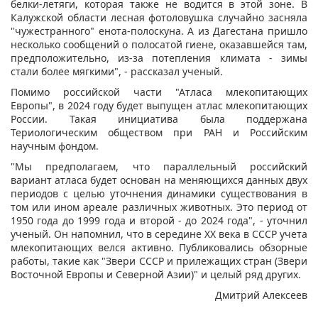
белки-летяги, которая также не водится в этой зоне. В
Калужской области лесная фотоловушка случайно засняла
"чужестранного" енота-полоскуна. А из Дагестана пришло
несколько сообщений о полосатой гиене, оказавшейся там,
предположительно, из-за потепления климата - зимы
стали более мягкими", - рассказал ученый.
Помимо российской части "Атласа млекопитающих
Европы", в 2024 году будет выпущен атлас млекопитающих
России. Такая инициатива была поддержана
Териологическим обществом при РАН и Российским
научным фондом.
"Мы предполагаем, что параллельный российский
вариант атласа будет основан на меняющихся данных двух
периодов с целью уточнения динамики существования в
том или ином ареале различных животных. Это период от
1950 года до 1999 года и второй - до 2024 года", - уточнил
ученый. Он напомнил, что в середине ХХ века в СССР учета
млекопитающих велся активно. Публиковались обзорные
работы, такие как "Звери СССР и прилежащих стран (Звери
Восточной Европы и Северной Азии)" и целый ряд других.
Дмитрий Алексеев