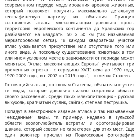
современном подходе моделирования ареалов животных,
который позволяет получить максимально детальную
географическую картину их обитания Принцип
составления атласа млекопитающих довольно прост:
территория европейского континента до Уральских гор
разбивается на квадраты 50 х 50 км (так называемая
меркаторовская сетка). "В каждом квадратном участке
атлас указывается присутствие или отсутствие того или
иного вида. А поскольку существование животных в том
или ином условном месте в зависимости от периода может
меняться, "Атлас млекопитающих Европы" учитывает три
временных отрезка - с середины XVIII века до 1970 года,
1970-2002 годы, и с 2002 по 2019 годы", - отметил Стахеев.
Готовящийся атлас, по словам Стахеева, обязательно учтет
те виды, которые довольно сильно сократили область
своего расселения. Среди таких млекопитающих - русская
выхухоль, крапчатый суслик, сайгак, степная пеструшка.
Попадут в электронное издание атласа и так называемые
"нежданные" виды. "К примеру, недавно в Тульской
области зоолог-любитель встретил и сфотографировал
шакала, который совсем не характерен для этих мест. Еще
один волонтер прислал из Подмосковья фотографию