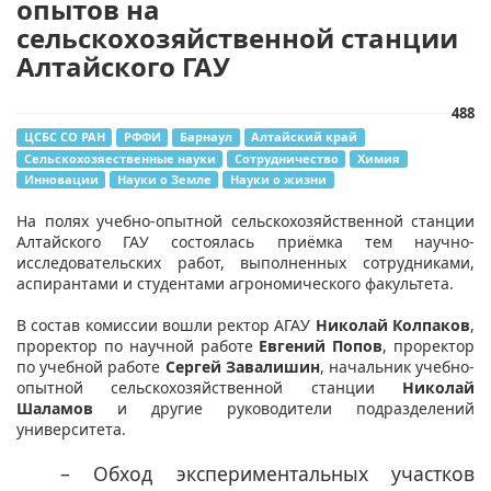
опытов на
сельскохозяйственной станции
Алтайского ГАУ
488
ЦСБС СО РАН
РФФИ
Барнаул
Алтайский край
Сельскохозяественные науки
Сотрудничество
Химия
Инновации
Науки о Земле
Науки о жизни
На полях учебно-опытной сельскохозяйственной станции
Алтайского ГАУ состоялась приёмка тем научно-
исследовательских работ, выполненных сотрудниками,
аспирантами и студентами агрономического факультета.
В состав комиссии вошли ректор АГАУ
Николай Колпаков
,
проректор по научной работе
Евгений Попов
, проректор
по учебной работе
Сергей Завалишин
, начальник учебно-
опытной сельскохозяйственной станции
Николай
Шаламов
и другие руководители подразделений
университета.
– Обход экспериментальных участков