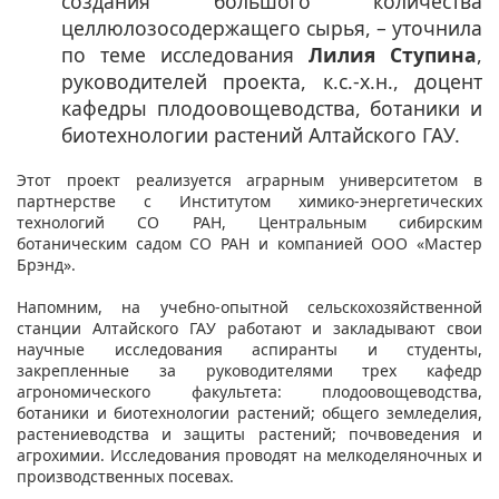
создания большого количества
целлюлозосодержащего сырья, – уточнила
по теме исследования
Лилия Ступина
,
руководителей проекта, к.с.-х.н., доцент
кафедры плодоовощеводства, ботаники и
биотехнологии растений Алтайского ГАУ.
Этот проект реализуется аграрным университетом в
партнерстве с Институтом химико-энергетических
технологий СО РАН, Центральным сибирским
ботаническим садом СО РАН и компанией ООО «Мастер
Брэнд».
Напомним, на учебно-опытной сельскохозяйственной
станции Алтайского ГАУ работают и закладывают свои
научные исследования аспиранты и студенты,
закрепленные за руководителями трех кафедр
агрономического факультета: плодоовощеводства,
ботаники и биотехнологии растений; общего земледелия,
растениеводства и защиты растений; почвоведения и
агрохимии. Исследования проводят на мелкоделяночных и
производственных посевах.