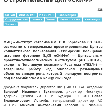
238
СО РАН
ИЯФ СО РАН
ИК СО РАН
Новосибирск
Сотрудничество
Физика
Химия
Науки о жизни
Инновации
Техника
ФИЦ «Институт катализа им. Г. К. Борескова СО РАН»
совместно с генеральным проектировщиком Центра
коллективного пользования «Сибирский кольцевой
источник фотонов» (ЦКП «СКИФ») — Центральным
проектно-технологическим институтом (АО «ЦПТИ»,
входит в Топливную компанию Росатома «ТВЭЛ») —
завершили работу над генпланом размещения
объектов синхротрона, который планируют построить
под Новосибирском к концу 2023 года.
Документ подписали директор ФИЦ ИК СО РАН академик
Валерий Иванович Бухтияров
, директор Института
ядерной физики им. Г. И. Будкера СО РАН
Павел
Владимирович Логачёв
, генеральный директор АО
«ЦПТИ»
Михаил Анатольевич Тарасов
и главный