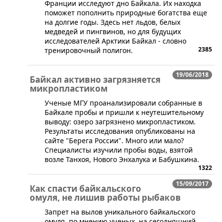
Франции исследуют дно Байкала. Их находка
поможет пополнить природные богатства еще
на долгие годы. Здесь нет льдов, белых
медведей и пингвинов, но для будущих
исследователей Арктики Байкал - словно
2385
тренировочный полигон.
19/06/2018
Байкал активно загрязняется
микропластиком
​Ученые МГУ проанализировали собранные в
Байкале пробы и пришли к неутешительному
выводу: озеро загрязнено микропластиком.
Результаты исследования опубликованы на
сайте "Берега России". Много или мало?
Специалисты изучили пробы воды, взятой
возле Танхоя, Нового Энхалука и Бабушкина.
1322
15/09/2017
Как спасти байкальского
омуля, не лишив работы рыбаков
​Запрет на вылов уникального байкальского
омуля, по мнению ученых, на сегодняшний