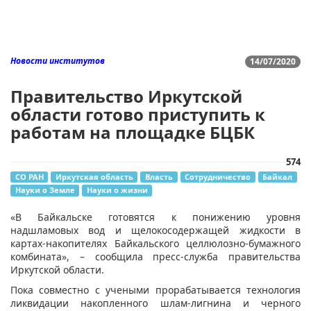
Новости институтов
14/07/2020
Правительство Иркутской
области готово приступить к
работам на площадке БЦБК
574
СО РАН
Иркутская область
Власть
Сотрудничество
Байкал
Науки о Земле
Науки о жизни
​«В Байкальске готовятся к понижению уровня
надшламовых вод и щелокосодержащей жидкости в
картах-накопителях Байкальского целлюлозно-бумажного
комбината», – сообщила пресс-служба правительства
Иркутской области.​
​Пока совместно с учеными прорабатывается технология
ликвидации накопленного шлам-лигнина и черного