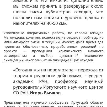
жидкости в эти емкости. Дополнительно
мы сможем принять в резервуары около
шести тысяч кубометров отходов, что
позволит нам понизить уровень щелока в
накопителях на 40-50 см».​
Упомянутые оперативные работы, по словам Теймура
Магомедова, конечно, полностью не решают проблему, но
минимизируют риски в текущий момент, дают время для
принятия обоснованных, проработанных решений по
проекту – проведения комплексного научного
исследования и выбора адекватной технологии
ликвидации накопленных на площадке БЦБК отходов.
«Сегодня мы на новом этапе – перехода от
теории к реальным действиям», – уверен
академик РАН, профессор, научный
руководитель Иркутского научного центра
СО РАН
Игорь Бычков
. ​
Представители научного сообщества Иркутской области
вместе с общественниками посетили промышленную