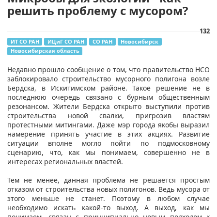
решить проблему с мусором?
132
ИТ СО РАН
ИЦиГ СО РАН
СО РАН
Новосибирск
Новосибирская область
Недавно прошло сообщение о том, что правительство НСО
заблокировало строительство мусорного полигона возле
Бердска, в Искитимском районе. Такое решение не в
последнюю очередь связано с бурным общественным
резонансом. Жители Бердска открыто выступили против
строительства новой свалки, пригрозив властям
протестными митингами. Даже мэр города якобы выразил
намерение принять участие в этих акциях. Развитие
ситуации вполне могло пойти по подмосковному
сценарию, что, как мы понимаем, совершенно не в
интересах региональных властей.
Тем не менее, данная проблема не решается простым
отказом от строительства новых полигонов. Ведь мусора от
этого меньше не станет. Поэтому в любом случае
необходимо искать какой-то выход. А выход, как мы
понимаем, связан с принципиально новым подходом к