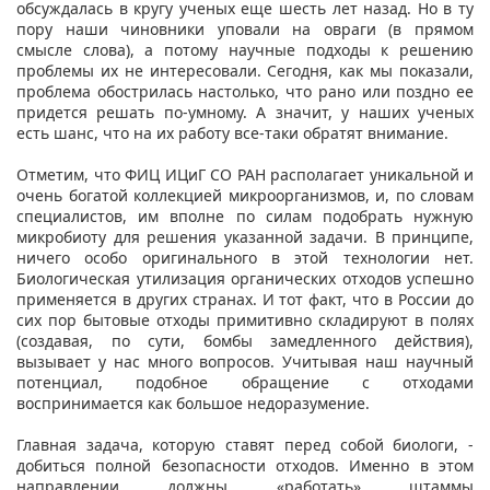
обсуждалась в кругу ученых еще шесть лет назад. Но в ту
пору наши чиновники уповали на овраги (в прямом
смысле слова), а потому научные подходы к решению
проблемы их не интересовали. Сегодня, как мы показали,
проблема обострилась настолько, что рано или поздно ее
придется решать по-умному. А значит, у наших ученых
есть шанс, что на их работу все-таки обратят внимание.
Отметим, что ФИЦ ИЦиГ СО РАН располагает уникальной и
очень богатой коллекцией микроорганизмов, и, по словам
специалистов, им вполне по силам подобрать нужную
микробиоту для решения указанной задачи. В принципе,
ничего особо оригинального в этой технологии нет.
Биологическая утилизация органических отходов успешно
применяется в других странах. И тот факт, что в России до
сих пор бытовые отходы примитивно складируют в полях
(создавая, по сути, бомбы замедленного действия),
вызывает у нас много вопросов. Учитывая наш научный
потенциал, подобное обращение с отходами
воспринимается как большое недоразумение.
Главная задача, которую ставят перед собой биологи, -
добиться полной безопасности отходов. Именно в этом
направлении должны «работать» штаммы