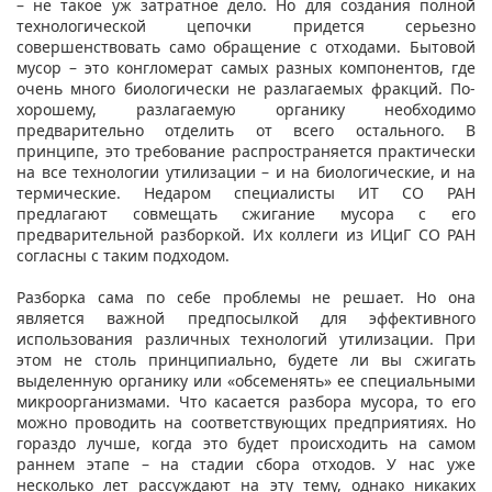
– не такое уж затратное дело. Но для создания полной
технологической цепочки придется серьезно
совершенствовать само обращение с отходами. Бытовой
мусор – это конгломерат самых разных компонентов, где
очень много биологически не разлагаемых фракций. По-
хорошему, разлагаемую органику необходимо
предварительно отделить от всего остального. В
принципе, это требование распространяется практически
на все технологии утилизации – и на биологические, и на
термические. Недаром специалисты ИТ СО РАН
предлагают совмещать сжигание мусора с его
предварительной разборкой. Их коллеги из ИЦиГ СО РАН
согласны с таким подходом.
Разборка сама по себе проблемы не решает. Но она
является важной предпосылкой для эффективного
использования различных технологий утилизации. При
этом не столь принципиально, будете ли вы сжигать
выделенную органику или «обсеменять» ее специальными
микроорганизмами. Что касается разбора мусора, то его
можно проводить на соответствующих предприятиях. Но
гораздо лучше, когда это будет происходить на самом
раннем этапе – на стадии сбора отходов. У нас уже
несколько лет рассуждают на эту тему, однако никаких