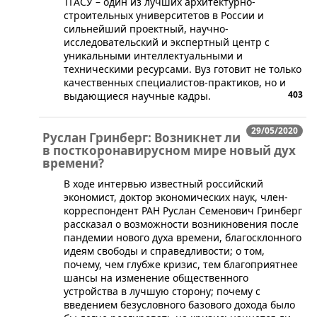
​ТГАСУ – один из лучших архитектурно-
строительных университетов в России и
сильнейший проектный, научно-
исследовательский и экспертный центр с
уникальными интеллектуальными и
техническими ресурсами. Вуз готовит не только
качественных специалистов-практиков, но и
403
выдающиеся научные кадры.
29/05/2020
Руслан Гринберг: Возникнет ли
в посткоронавирусном мире новый дух
времени?
​​В ходе интервью известный российский
экономист, доктор экономических наук, член-
корреспондент РАН Руслан Семенович Гринберг
рассказал о возможности возникновения после
пандемии нового духа времени, благосклонного
идеям свободы и справедливости; о том,
почему, чем глубже кризис, тем благоприятнее
шансы на изменение общественного
устройства в лучшую сторону; почему с
введением безусловного базового дохода было