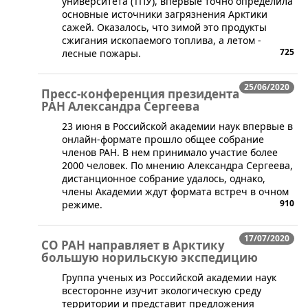
университета (ТПУ), впервые точно определила
основные источники загрязнения Арктики
сажей. Оказалось, что зимой это продукты
сжигания ископаемого топлива, а летом -
725
лесные пожары.
25/06/2020
Пресс-конференция президента
РАН Александра Сергеева
​​23 июня в Российской академии наук впервые в
онлайн-формате прошло общее собрание
членов РАН. В нем принимало участие более
2000 человек. По мнению Александра Сергеева,
дистанционное собрание удалось, однако,
члены Академии ждут формата встреч в очном
910
режиме.
17/07/2020
СО РАН направляет в Арктику
большую норильскую экспедицию
​​Группа ученых из Российской академии наук
всесторонне изучит экологическую среду
территории и представит предложения