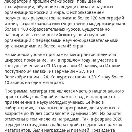
лабораторий прошли стажировки, повышение
квалификации, обучение в ведущих вузах и научных
организациях России и мира. С использованием
полученных результатов написано более 120 монографий
и книг, создано заново или существенно модернизировано
более 1 100 образовательных курсов. Существенно
расширились связи российских вузов и научных
организаций с передовыми научно-образовательными
организациями из более, чем 45 стран.
На мировом уровне программа мегагрантов получила
широкое признание. Так, в прошлом году на участие в
конкурсе ученые из США прислали 41 заявку, из Италии
поступило 34 заявки, из Германии – 27, а из
Великобритании – 24. Конкурс составил в 2019 году более
10 заявок на один мегагрант.
Программа мегагрантов является частью национального
проекта «Наука». Одной из важных задач нацпроекта –
привлечение в науку молодых ученых. Сейчас в
лабораториях, созданных по программе, доля ученых в
возрасте до 39 лет составляет в среднем 56%. Их работы
отмечены в том числе из наградами. Так, в феврале 2020
года двое сотрудников лабораторий, созданных в рамках
мегагрантов, были награждены премией Президента