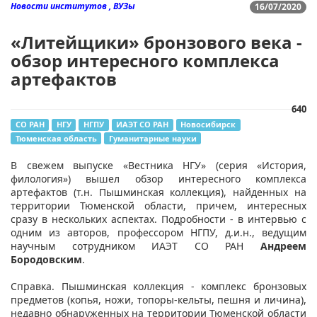
Новости институтов , ВУЗы
16/07/2020
«Литейщики» бронзового века -
обзор интересного комплекса
артефактов
640
СО РАН
НГУ
НГПУ
ИАЭТ СО РАН
Новосибирск
Тюменская область
Гуманитарные науки
​В свежем выпуске «Вестника НГУ» (серия «История,
филология») вышел обзор интересного комплекса
артефактов (т.н. Пышминская коллекция), найденных на
территории Тюменской области, причем, интересных
сразу в нескольких аспектах. Подробности - в интервью с
одним из авторов, профессором НГПУ, д.и.н., ведущим
научным сотрудником ИАЭТ СО РАН
Андреем
Бородовским
.
Справка. Пышминская коллекция - комплекс бронзовых
предметов (копья, ножи, топоры-кельты, пешня и личина),
недавно обнаруженных на территории Тюменской области