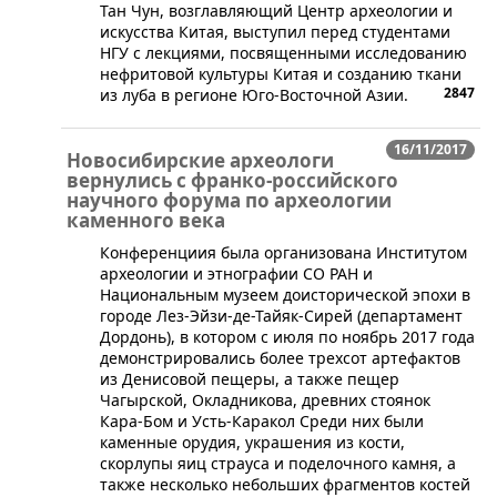
Тан Чун, возглавляющий Центр археологии и
искусства Китая, выступил перед студентами
НГУ с лекциями, посвященными исследованию
нефритовой культуры Китая и созданию ткани
2847
из луба в регионе Юго-Восточной Азии.
16/11/2017
Новосибирские археологи
вернулись с франко-российского
научного форума по археологии
каменного века
​Конференциия была организована Институтом
археологии и этнографии СО РАН и
Национальным музеем доисторической эпохи в
городе Лез-Эйзи-де-Тайяк-Сирей (департамент
Дордонь), в котором с июля по ноябрь 2017 года
демонстрировались более трехсот артефактов
из Денисовой пещеры, а также пещер
Чагырской, Окладникова, древних стоянок
Кара-Бом и Усть-Каракол Среди них были
каменные орудия, украшения из кости,
скорлупы яиц страуса и поделочного камня, а
также несколько небольших фрагментов костей