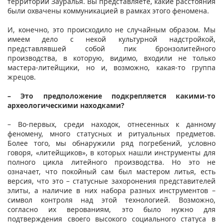
территории Зауралья. Вы представляете, какие расстояния
были охвачены коммуникацией в рамках этого феномена.
И, конечно, это происходило не случайным образом. Мы
имеем дело с некой культурной надстройкой,
представлявшей собой пик бронзолитейного
производства, в которую, видимо, входили не только
мастера-литейщики, но и, возможно, какая-то группа
жрецов.
– Это предположение подкрепляется какими-то
археологическими находками?
– Во-первых, среди находок, отнесенных к данному
феномену, много статусных и ритуальных предметов.
Более того, мы обнаружили ряд погребений, условно
говоря, «литейщиков», в которых нашли инструменты для
полного цикла литейного производства. Но это не
означает, что покойный сам был мастером литья, есть
версия, что это – статусные захоронения представителей
элиты, а наличие в них набора разных инструментов –
символ контроля над этой технологией. Возможно,
согласно их верованиям, это было нужно для
подтверждения своего высокого социального статуса в