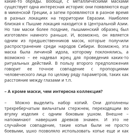
какие-то обряды. Вообще, с металлическими масками
существует одна интересная история: они появляются еще
в микенской Греции, а затем проявляются в разное время
в разных локациях на территории Евразии. Наиболее
близкая к Пышме локация находится в Центральной Азии.
Но там маски более поздние, пышминский образец был
изготовлен намного раньше. И, возможно, он является
одним из предшественников масок, которые получили
распространение среди народов Сибири. Возможно, эта
маска была личиной идола, которому поклонялись, а
возможно – ее надевал жрец для проведения каких-то
ритуальных действий. В пользу второго предположения
говорит ее точное совпадение с пропорциями
человеческого лица по целому ряду параметров, таких как
расстояние между глазами и т.п.
– А кроме маски, чем интересна коллекция?
– Можно выделить набор копий. Они дополнены
трехреберчатым вильчатым стержнем, переходящим во
втулку изделия с одним боковым ушком. Внешне –
напоминают навершия древков знамен. И это не
случайное совпадение, такие копья были не просто
боевыми, ушко позволяло использовать копье еще и как