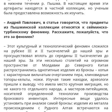
в нижнем течении р. Пышма. В настоящее время эти
артефакты находятся в частной коллекции, но ученым
была предоставлена возможность их изучить.
– Андрей Павлович, в статье говорится, что предметы
из Пышминской коллекции относятся к сейминско-
турбинскому феномену. Расскажите, пожалуйста, что
это за феномен?
– Этот культурный и технологический феномен сложился
на рубеже III и II тысячелетий до нашей эры и
просуществовал вплоть до середины II тысячелетия до
нашей эры. За эти несколько столетий на огромном
пространстве от Молдавии до Северного Китая
распространились однотипные изделия из бронзы – копья
с характерным вильчатым очертанием пера, клиновидные
топоры-кельты, ножи. Изучая такие находки, археологи
пришли к выводу, что имела место крупная миграция, но
не какого-то отдельного народа, а мастеров-литейщиков,
носителей определенной технологии производства
бронзового инвентаря. Интересные вещи удалось
установить при анализе самой бронзы: изделия из металла
происхождением с Рудного Алтая встречаются на