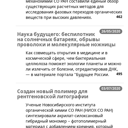
механохимии СО РАН составили единый обзор
существующих расчетных методов для
исследования фазовых переходов органических
462
веществ при высоких давлениях.
26/05/2020
Наука будущего: беспилотник
на солнечных батареях, обрывы
проволоки и молекулярные ножницы
Как совмещать открытия в медицине и в
космической сфере, чем бактериальная
целлюлоза поможет экологии планеты и можно
ли излечить от болезни, отредактировав ДНК,
495
— в материале портала "Будущее России.
03/07/2020
Создан новый полимер для
рентгеновской литографии
​​Ученые Новосибирского института
органической химии СО РАН (НИОХ СО РАН)
синтезировали акрилат-силоксановый
гибридный мономер – фотополимерный
материал c добавлением кремния, который