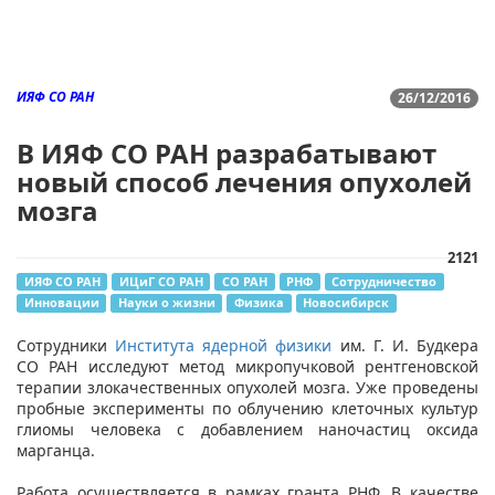
ИЯФ СО РАН
26/12/2016
В ИЯФ СО РАН разрабатывают
новый способ лечения опухолей
мозга
2121
ИЯФ СО РАН
ИЦиГ СО РАН
СО РАН
РНФ
Сотрудничество
Инновации
Науки о жизни
Физика
Новосибирск
Сотрудники
Института ядерной физики
им. Г. И. Будкера
СО РАН исследуют метод микропучковой рентгеновской
терапии злокачественных опухолей мозга. Уже проведены
пробные эксперименты по облучению клеточных культур
глиомы человека с добавлением наночастиц оксида
марганца.
Работа осуществляется в рамках гранта РНФ. В качестве