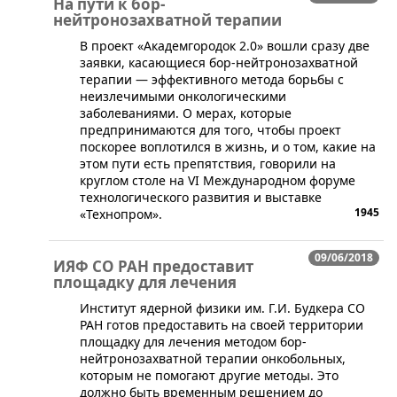
На пути к бор-
нейтронозахватной терапии
В проект «Академгородок 2.0» вошли сразу две
заявки, касающиеся бор-нейтронозахватной
терапии — эффективного метода борьбы с
неизлечимыми онкологическими
заболеваниями. О мерах, которые
предпринимаются для того, чтобы проект
поскорее воплотился в жизнь, и о том, какие на
этом пути есть препятствия, говорили на
круглом столе на VI Международном форуме
технологического развития и выставке
1945
«Технопром».
09/06/2018
ИЯФ СО РАН предоставит
площадку для лечения
​Институт ядерной физики им. Г.И. Будкера СО
РАН готов предоставить на своей территории
площадку для лечения методом бор-
нейтронозахватной терапии онкобольных,
которым не помогают другие методы. Это
должно быть временным решением до