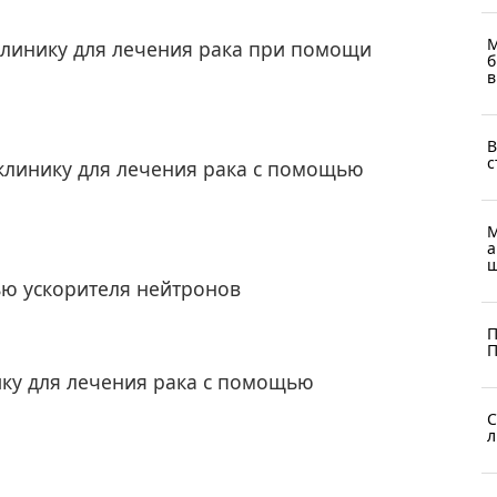
М
клинику для лечения рака при помощи
б
в
В
с
клинику для лечения рака с помощью
М
а
ш
ью ускорителя нейтронов
П
П
ику для лечения рака с помощью
С
л