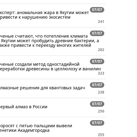
07/07
ксперт: аномальная жара в Якутии может
ривести к нарушению экосистем
241
07/07
ченые считают, что потепление климата
 Якутии может пробудить древние бактерии, а
акже привести к переезду многих жителей
282
07/07
ченые создали метод одностадийной
ереработки древесины в целлюлозу и ванилин
323
07/07
лмазные решения для квантовых задач
238
07/07
ервый алмаз в России
250
07/07
оросят с пятью пальцами вывели
енетики Академгородка
255