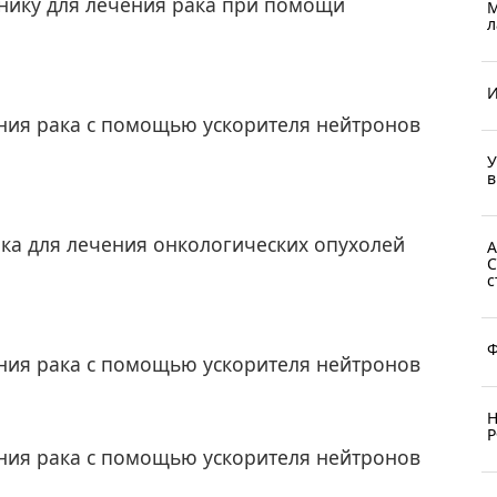
нику для лечения рака при помощи
М
л
И
ения рака с помощью ускорителя нейтронов
У
в
ика для лечения онкологических опухолей
А
С
с
Ф
ения рака с помощью ускорителя нейтронов
Н
Р
ения рака с помощью ускорителя нейтронов