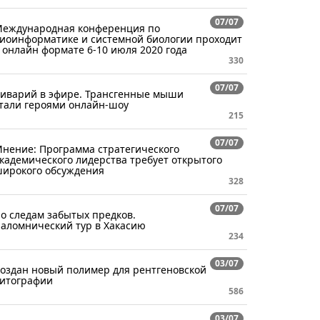
07/07
еждународная конференция по
иоинформатике и системной биологии проходит
 онлайн формате 6-10 июля 2020 года
330
07/07
иварий в эфире. Трансгенные мыши
тали героями онлайн-шоу
215
07/07
нение: Программа стратегического
кадемического лидерства требует открытого
ирокого обсуждения
328
07/07
о следам забытых предков.
аломнический тур в Хакасию
234
03/07
оздан новый полимер для рентгеновской
итографии
586
03/07