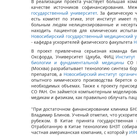
В реализации проекта участвует большая ком
качестве источников софинансирования. М
государственный университет
. За физическую 
есть комитет по этике, этот институт имеет
больным людям нелицензированные и несерти
находить пациентов для клинических испыта
Новосибирский государственный медицинский у
- кафедра ускорителей физического факультета
Н
В проект привлечена серьезная команда би
Оксфорда, Университет Цукуба, ФИЦ
Институт
биологии и фундаментальной медицины
СО Р
(Москва) разрабатывает технологию синтеза б
препаратов, а
Новосибирский институт органич
опытного химического производства берется 
необходимых объемах. Также к проекту присо
СО РАН. Он займется компьютерным моделирова
медикам и физикам, как правильно облучать пац
"При достаточном финансировании клиника Б
Владимир Блинов. Ученый отметил, что ускори
рубежом. В Китае принята государственная 
Отработанную в Китае технологию БНЗТ собир
частная американская компания, с которой у
ИЯФ