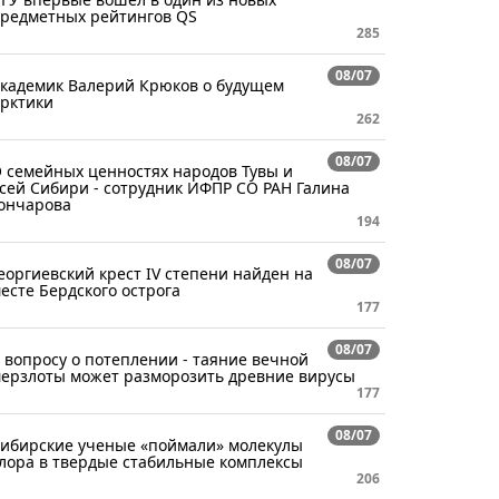
редметных рейтингов QS
285
08/07
кадемик Валерий Крюков о будущем
рктики
262
08/07
 семейных ценностях народов Тувы и
сей Сибири - сотрудник ИФПР СО РАН Галина
ончарова
194
08/07
еоргиевский крест IV степени найден на
есте Бердского острога
177
08/07
 вопросу о потеплении - таяние вечной
ерзлоты может разморозить древние вирусы
177
08/07
ибирские ученые «поймали» молекулы
лора в твердые стабильные комплексы
206