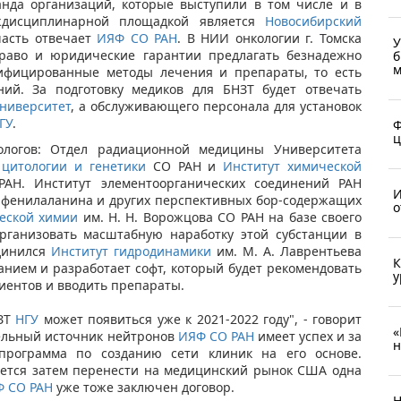
анда организаций, которые выступили в том числе и в
еждисциплинарной площадкой является
Новосибирский
часть отвечает
ИЯФ СО РАН
. В НИИ онкологии г. Томска
У
 право и юридические гарантии предлагать безнадежно
б
м
фицированные методы лечения и препараты, то есть
ний. За подготовку медиков для БНЗТ будет отвечать
ниверситет
, а обслуживающего персонала для установок
ГУ
.
Ф
ц
ологов: Отдел радиационной медицины Университета
 цитологии и генетики
СО РАН и
Институт химической
АН. Институт элементоорганических соединений РАН
И
орфенилаланина и других перспективных бор-содержащих
о
еской химии
им. Н. Н. Ворожцова СО РАН на базе своего
организовать масштабную наработку этой субстанции в
единился
Институт гидродинамики
им. М. А. Лаврентьева
К
нием и разработает софт, который будет рекомендовать
у
иентов и вводить препараты.
НЗТ
НГУ
может появиться уже к 2021-2022 году", - говорит
«
тельный источник нейтронов
ИЯФ СО РАН
имеет успех и за
н
программа по созданию сети клиник на его основе.
ается затем перенести на медицинский рынок США одна
 СО РАН
уже тоже заключен договор.
Н