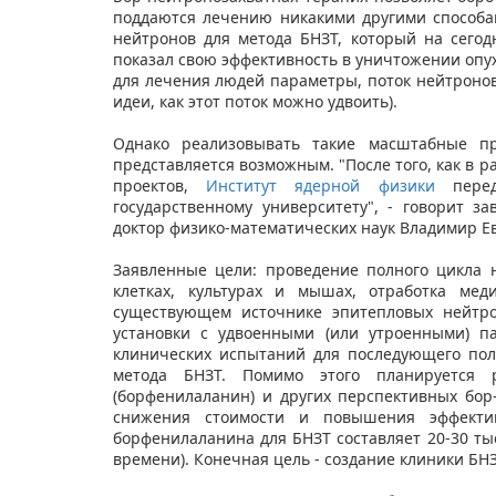
поддаются лечению никакими другими способ
нейтронов для метода БНЗТ, который на сего
показал свою эффективность в уничтожении опу
для лечения людей параметры, поток нейтронов 
идеи, как этот поток можно удвоить).
Однако реализовывать такие масштабные пр
представляется возможным. "После того, как в 
проектов,
Институт ядерной физики
перед
государственному университету", - говорит 
доктор физико-математических наук Владимир Е
Заявленные цели: проведение полного цикла 
клетках, культурах и мышах, отработка ме
существующем источнике эпитепловых нейтр
установки с удвоенными (или утроенными) п
клинических испытаний для последующего по
метода БНЗТ. Помимо этого планируется 
(борфенилаланин) и других перспективных бо
снижения стоимости и повышения эффекти
борфенилаланина для БНЗТ составляет 20-30 тыс
времени). Конечная цель - создание клиники БН