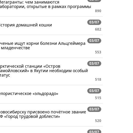
егагранты: чем занимаются
аборатории, открытые в рамках программы
890
03/07
стория домашней кошки
682
03/07
ченые ищут корни болезни Альцгеймера
 младенчестве
553
03/07
рктической станции «Остров
амойловский» в Якутии необходим особый
татус
518
03/07
лористическое «эльдорадо»
515
03/07
овосибирску присвоено почётное звание
Ф «Город трудовой доблести»
520
03/07