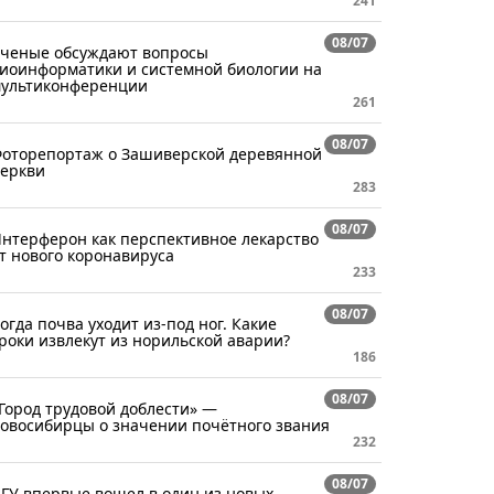
241
08/07
ченые обсуждают вопросы
иоинформатики и системной биологии на
ультиконференции
261
08/07
оторепортаж о Зашиверской деревянной
еркви
283
08/07
нтерферон как перспективное лекарство
т нового коронавируса
233
08/07
огда почва уходит из-под ног. Какие
роки извлекут из норильской аварии?
186
08/07
Город трудовой доблести» —
овосибирцы о значении почётного звания
232
08/07
ГУ впервые вошел в один из новых