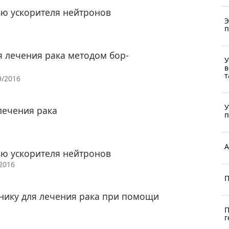
ью ускорителя нейтронов
Э
п
я лечения рака методом бор-
У
в
т
9/2016
У
лечения рака
п
А
ью ускорителя нейтронов
2016
П
нику для лечения рака при помощи
П
г