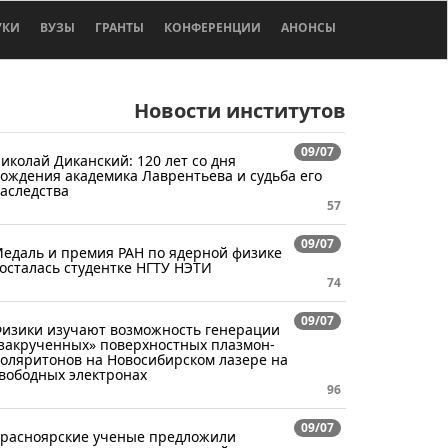
УКИ
ВУЗЫ
ГРАНТЫ
КОНФЕРЕНЦИИ
АНОНСЫ
Новости институтов
09/07
иколай Диканский: 120 лет со дня
ождения академика Лаврентьева и судьба его
аследства
57
09/07
едаль и премия РАН по ядерной физике
осталась студентке НГТУ НЭТИ
74
09/07
изики изучают возможность генерации
закрученных» поверхностных плазмон-
оляритонов на Новосибирском лазере на
вободных электронах
96
09/07
расноярские ученые предложили