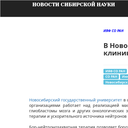
НОВОСТИ СИБИРСКОЙ НАУКИ
ИЯФ СО РАН
В Ново
клини
ИЯФ СО РАН
СО РАН
Ин
Новосибирск
Новосибирский государственный университет
в 
организациями работает над реализацией ма
глиобластомы мозга и других онкологических
терапии и ускорительного источника нейтронов
Бор-нейтронозахватная терапия позволяет боро