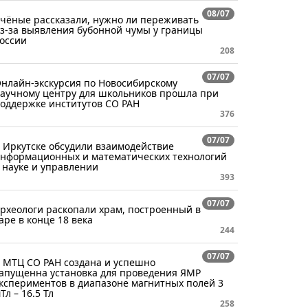
08/07
чёные рассказали, нужно ли переживать
з-за выявления бубонной чумы у границы
оссии
208
07/07
нлайн-экскурсия по Новосибирскому
аучному центру для школьников прошла при
оддержке институтов СО РАН
376
07/07
 Иркутске обсудили взаимодействие
нформационных и математических технологий
 науке и управлении
393
07/07
рхеологи раскопали храм, построенный в
аре в конце 18 века
244
07/07
 МТЦ СО РАН создана и успешно
апущенна установка для проведения ЯМР
кспериментов в диапазоне магнитных полей 3
Тл – 16.5 Тл
258