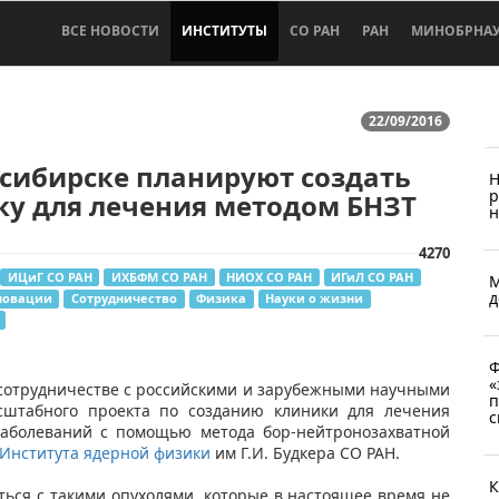
ВСЕ НОВОСТИ
ИНСТИТУТЫ
СО РАН
РАН
МИНОБРНА
22/09/2016
сибирске планируют создать
Н
р
ку для лечения методом БНЗТ
н
4270
ИЦиГ СО РАН
ИХБФМ СО РАН
НИОХ СО РАН
ИГиЛ СО РАН
М
д
новации
Сотрудничество
Физика
Науки о жизни
Ф
«
сотрудничестве с российскими и зарубежными научными
п
сштабного проекта по созданию клиники для лечения
с
 заболеваний с помощью метода бор-нейтронозахватной
Института ядерной физики
им Г.И. Будкера СО РАН.
К
ться с такими опухолями, которые в настоящее время не