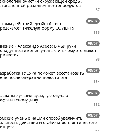
ехнологию очистки окружающей среды,
агрязненной разливом нефтепродуктов
67
09/07
тамм действий: двойной тест
редскажет тяжелую форму COVID-19
118
09/07
нение - Александр Асеев: В чьи руки
опадут достижения ученых, и к чему это может
ривести?
98
09/07
азработка ТУСУРа поможет восстановить
ечь после операций полости рта
154
09/07
азваны лучшие вузы, где обучают
ефтегазовому делу
112
08/07
омские ученые нашли способ увеличить
альность действия и стабильность оптического
инцета