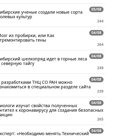
05/08
ибирские ученые создали новые сорта
олевых культур
244
04/08
озг из пробирки, или Как
тремонтировать гены
264
04/08
ибирский шелкопряд идет в горные леса
 северную тайгу
249
04/08
 разработками ТНЦ СО РАН можно
знакомиться в специальном разделе сайта
239
04/08
иологи изучат свойства полученных
нтител к коронавирусу для создания безопасных
акцин
265
04/08
ксперт: «Необходимо менять Технический