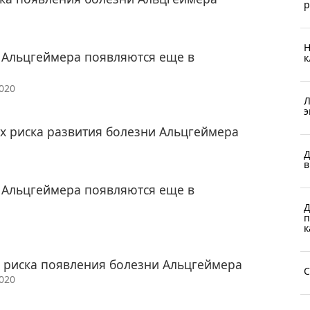
р
Н
 Альцгеймера появляются еще в
к
2020
Л
э
х риска развития болезни Альцгеймера
Д
в
 Альцгеймера появляются еще в
Д
п
к
риска появления болезни Альцгеймера
С
2020