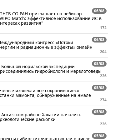
06/08
ПНТБ СО РАН приглашает на вебинар
WIPO Match: эффективное использование ИС в
нтересах развития"
172
06/08
еждународный конгресс «Потоки
нергии и радиационные эффекты» онлайн
204
05/08
 Большой норильской экспедиции
рисоединились гидробиологи и мерзлотоведы
226
05/08
чёные извлекли все сохранившиеся
станки мамонта, обнаруженные на Ямале
274
05/08
 Аскизском районе Хакасии начались
рхеологические раскопки
226
05/08
роекты сибирских ученых вошли в число