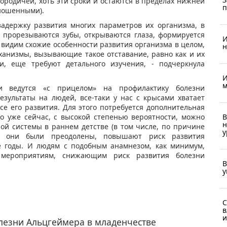
ородичей, хоть эти сроки и остаются в пределах нижней
п
оношенными).
адержку развития многих параметров их организма, в
 прорезываются зубы, открываются глаза, формируется
И
 видим схожие особенности развития организма в целом,
н
еханизмы, вызывающие такое отставание, равно как и их
и, еще требуют детального изучения, - подчеркнула
И
м
и ведутся «с прицелом» на профилактику болезни
езультаты на людей, все-таки у нас с крысами хватает
ссе его развития. Для этого потребуется дополнительная
В
о уже сейчас, с высокой степенью вероятности, можно
н
ой системы в раннем детстве (в том числе, по причине
у
м они были преодолены, повышают риск развития
е годы. И людям с подобным анамнезом, как минимум,
 мероприятиям, снижающим риск развития болезни
В
у
С
в
и
лезни Альцгеймера в младенчестве