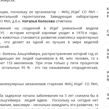
сибирске.
К
нции, поскольку ее организатор – ФИЦ ИЦиГ СО РАН –
э
К
ентальной геронтологии. Заведующая лаборатории
 РАН, д.б.н.
Наталья Колосова
отметила:
ования на созданной в ИЦиГ уникальной модели
О
YS - история которой корнями уходит в 1970-е годы.
н
х животных становится развитие комплекса характерных
й, что делает их одной из лучших в мире моделей
логий.
Ц
з
– болезнь Альцгеймера, распространение которой год от
К
радающих ею людей оценивали в 48, млн человек, то к
гнет 153 миллионов. При этом только у пяти процентов
 остальных 95 % - это так называемая спорадическая,
Н
з
б
 молекулярных механизмов старения ФИЦ ИЦиГ СО РАН,
З
оба задержки начала заболевания на 5 лет снизила бы в
н
Альцгеймера людей вдвое. Поскольку на сегодня нет
евание, максимум - несколько замедлить его развитие, то