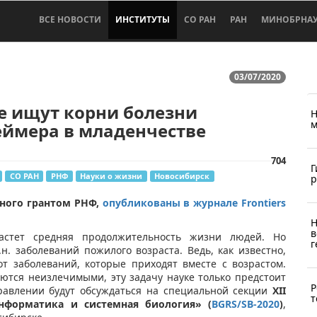
ВСЕ НОВОСТИ
ИНСТИТУТЫ
СО РАН
РАН
МИНОБРНА
03/07/2020
е ищут корни болезни
Н
м
еймера в младенчестве
704
Г
СО РАН
РНФ
Науки о жизни
Новосибирск
р
ного грантом РНФ,
опубликованы в журнале Frontiers
Н
в
астет средняя продолжительность жизни людей. Но
г
н. заболеваний пожилого возраста. Ведь, как известно,
от заболеваний, которые приходят вместе с возрастом.
ются неизлечимыми, эту задачу науке только предстоит
Р
равлении будут обсуждаться на специальной секции
XII
т
форматика и системная биология» (
BGRS/SB-2020
)
,