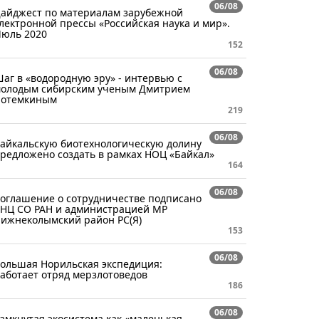
06/08
айджест по материалам зарубежной
лектронной прессы «Российская наука и мир».
юль 2020
152
06/08
аг в «водородную эру» - интервью с
олодым сибирским ученым Дмитрием
отемкиным
219
06/08
айкальскую биотехнологическую долину
редложено создать в рамках НОЦ «Байкал»
164
06/08
оглашение о сотрудничестве подписано
НЦ СО РАН и администрацией МР
ижнеколымский район РС(Я)
153
06/08
ольшая Норильская экспедиция:
аботает отряд мерзлотоведов
186
06/08
амкнутая экосистема как «маленькая