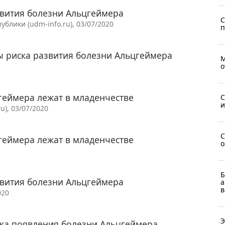
вития болезни Альцгеймера
С
лики (udm-info.ru), 03/07/2020
п
 риска развития болезни Альцгеймера
М
о
геймера лежат в младенчестве
С
и
u), 03/07/2020
С
геймера лежат в младенчестве
о
Б
вития болезни Альцгеймера
а
в
020
Э
ка появления болезни Альцгеймера