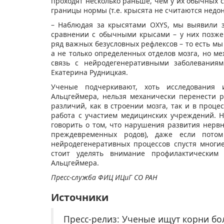
проходят несколько раньше, чем у их обычных с
границы нормы (т.е. крысята не считаются нед
– Наблюдая за крысятами OXYS, мы выявили з
сравнении с обычными крысами – у них позже
ряд важных безусловных рефлексов – то есть мы
а не только определенных отделов мозга, но м
связь с нейродегенеративными заболеваниям
Екатерина Рудницкая.
Ученые подчеркивают, хоть исследования 
Альцгеймера, нельзя механически перенести р
различий, как в строении мозга, так и в проце
работа с участием медицинских учреждений. Н
говорить о том, что нарушения развития нервн
преждевременных родов), даже если пото
нейродегенеративных процессов спустя многи
стоит уделять внимание профилактическим
Альцгеймера.
Пресс-служба ФИЦ ИЦиГ СО РАН
Источники
Пресс-релиз: Ученые ищут корни бо