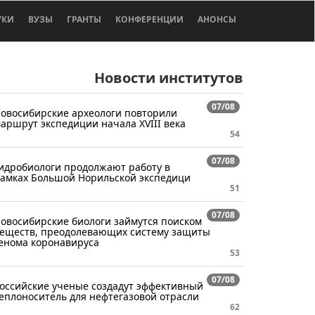
УКИ
ВУЗЫ
ГРАНТЫ
КОНФЕРЕНЦИИ
АНОНСЫ
Новости институтов
07/08
овосибирские археологи повторили
аршрут экспедиции начала XVIII века
54
07/08
идробиологи продолжают работу в
амках Большой Норильской экспедици
51
07/08
овосибирские биологи займутся поиском
еществ, преодолевающих систему защиты
енома коронавируса
53
07/08
оссийские ученые создадут эффективный
еплоноситель для нефтегазовой отрасли
62