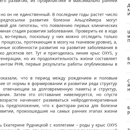
его развития, их профилактике и максимально ранней
Д
э
И
 но он не единственный. В последние годы растет число
предпосылки развития болезни Альцгеймера могут
овой для гипотезы, что появлению первых клинических
мная стадия развития заболевания. Проверить ее в ходе
Ш
м
, во-первых, поскольку у них можно отследить только
П
процессы, протекающие в мозгу на тканевом уровне), а,
 иные особенности развития на развитие заболевания в
о десятков лет. Тут и пригодилась линия крыс OXYS, у
Б
генерации, но их продолжительность жизни составляет
п
грантом РНФ, первые результаты работы опубликованы в
показали, что в период между рождением и половым
С
ние от нормы в формировании и развитии ряда структур
Я
а, отвечающем за долговременную память) и структур,
Н
ния. Затем это отставание нивелируется, но спустя
возрасте начинают развиваться нейродегенеративные
ось предположение, что к факторам риска для болезни
Б
азвитии, произошедшие на самых ранних этапах жизни
р
ть Екатерине Рудницкой с коллегами – роды у крыс OXYS
З