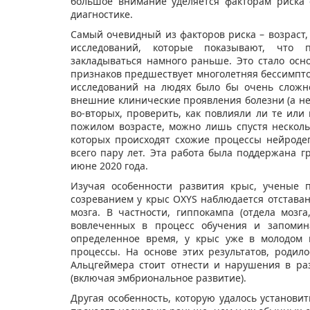
большое внимание уделяется факторам риска 
диагностике.
Самый очевидный из факторов риска – возраст,
исследований, которые показывают, что 
закладываться намного раньше. Это стало осн
признаков предшествует многолетняя бессимпто
исследований на людях было бы очень сложно
внешние клинические проявления болезни (а не 
во-вторых, проверить, как повлияли ли те или
пожилом возрасте, можно лишь спустя нескольк
которых происходят схожие процессы нейроде
всего пару лет. Эта работа была поддержана 
июне 2020 года.
Изучая особенности развития крыс, ученые 
созреванием у крыс OXYS наблюдается отстава
мозга. В частности, гиппокампа (отдела мозг
вовлеченных в процесс обучения и запомина
определенное время, у крыс уже в молодом 
процессы. На основе этих результатов, родил
Альцгеймера стоит отнести и нарушения в р
(включая эмбриональное развитие).
Другая особенность, которую удалось установи