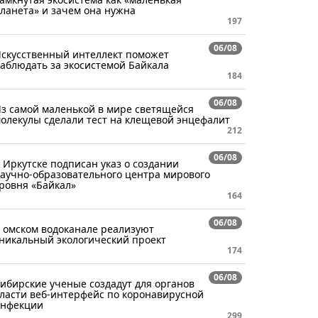
ланета» и зачем она нужна
197
06/08
скусственный интеллект поможет
аблюдать за экосистемой Байкала
184
06/08
з самой маленькой в мире светящейся
олекулы сделали тест на клещевой энцефалит
212
06/08
 Иркутске подписан указ о создании
аучно-образовательного центра мирового
ровня «Байкал»
164
06/08
 омском водоканале реализуют
никальный экологический проект
174
06/08
ибирские ученые создадут для органов
ласти веб-интерфейс по коронавирусной
нфекции
299