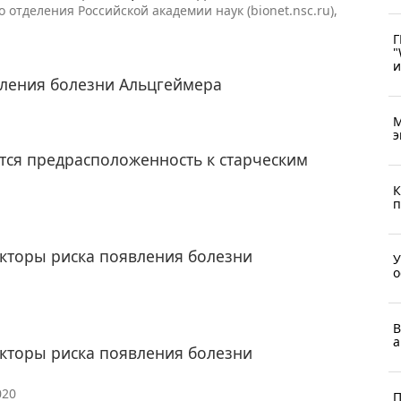
 отделения Российской академии наук (bionet.nsc.ru),
Г
"
и
ления болезни Альцгеймера
М
э
тся предрасположенность к старческим
К
п
кторы риска появления болезни
У
о
В
а
кторы риска появления болезни
020
П