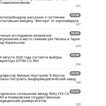
стомиллионников»
371
05/08
оспотребнадзор рассказал о состоянии
спытавших вакцину "Вектора" от коронавируса
227
05/08
ченые исследовали возможное
агрязнение в месте слияния рек Пясина и Тарея
од Норильском
234
05/08
4 августа 2020 года состоятся выборы
иректора ИТПМ СО РАН
250
05/08
рофессор Михаил Неустроев: В Якутске
ожно построить биофармацевтический завод
190
05/08
одписано соглашение между ФИЦ УУХ СО
АН и Кемеровским государственным
едицинским университетом
223