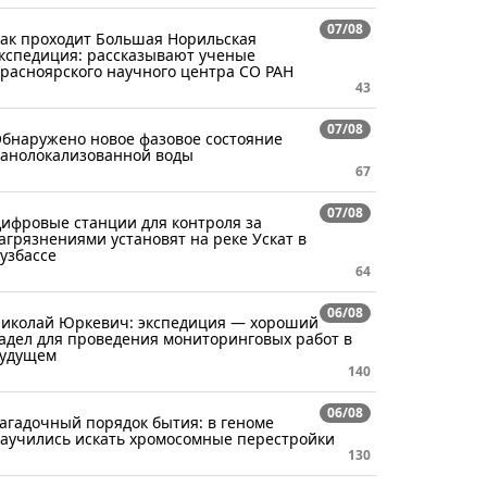
07/08
ак проходит Большая Норильская
кспедиция: рассказывают ученые
расноярского научного центра СО РАН
43
07/08
бнаружено новое фазовое состояние
анолокализованной воды
67
07/08
ифровые станции для контроля за
агрязнениями установят на реке Ускат в
узбассе
64
06/08
иколай Юркевич: экспедиция — хороший
адел для проведения мониторинговых работ в
удущем
140
06/08
агадочный порядок бытия: в геноме
аучились искать хромосомные перестройки
130