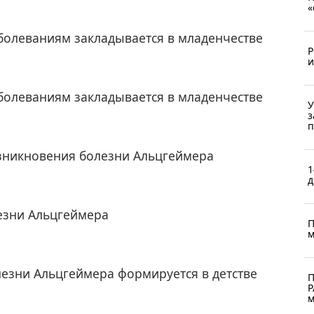
«
аболеваниям закладывается в младенчестве
Р
и
аболеваниям закладывается в младенчестве
У
з
п
зникновения болезни Альцгеймера
1
д
езни Альцгеймера
П
м
езни Альцгеймера формируется в детстве
П
Р
м