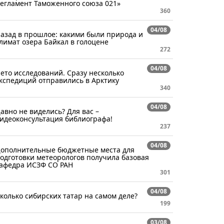
егламент Таможенного союза 021»
360
04/08
азад в прошлое: какими были природа и
лимат озера Байкал в голоцене
272
04/08
ето исследований. Сразу несколько
кспедиций отправились в Арктику
340
04/08
авно не виделись? Для вас –
идеоконсультация библиографа!
237
04/08
ополнительные бюджетные места для
одготовки метеорологов получила базовая
афедра ИСЗФ СО РАН
301
04/08
колько сибирских татар на самом деле?
199
03/08