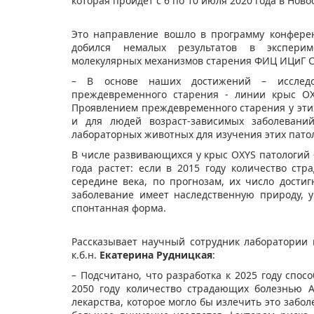
которая пройдет с 6 по 10 июля 2020 года в Ново
Это направление вошло в программу конфере
добился немалых результатов в эксперим
молекулярных механизмов старения ФИЦ ИЦиГ СО
– В основе наших достижений – исслед
преждевременного старения - линии крыс OX
Проявлением преждевременного старения у эти
и для людей возраст-зависимых заболевани
лабораторных животных для изучения этих пато
В числе развивающихся у крыс OXYS патологий 
года растет: если в 2015 году количество ст
середине века, по прогнозам, их число дости
заболевание имеет наследственную природу, у
спонтанная форма.
Рассказывает научный сотрудник лаборатории
к.б.н.
Екатерина Рудницкая
:
– Подсчитано, что разработка к 2025 году спос
2050 году количество страдающих болезнью 
лекарства, которое могло бы излечить это забол