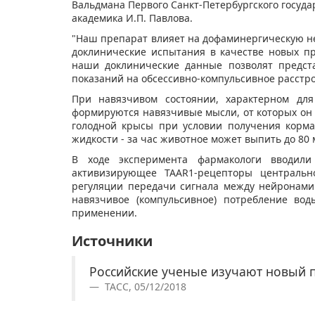
Вальдмана Первого Санкт-Петербургского госуд
академика И.П. Павлова.
"Наш препарат влияет на дофаминергическую не
доклинические испытания в качестве новых п
наши доклинические данные позволят предст
показаний на обсессивно-компульсивное расстрой
При навязчивом состоянии, характерном для 
формируются навязчивые мысли, от которых он п
голодной крысы при условии получения корм
жидкости - за час животное может выпить до 80
В ходе эксперимента фармакологи вводили
активизирующее TAAR1-рецепторы центральн
регуляции передачи сигнала между нейронами 
навязчивое (компульсивное) потребление во
применении.
Источники
Российские ученые изучают новый 
ТАСС, 05/12/2018