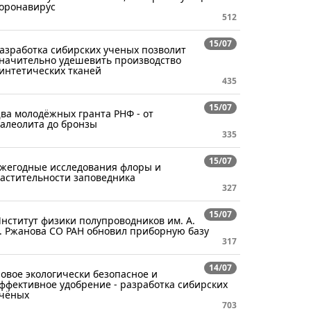
оронавирус
512
15/07
азработка сибирских ученых позволит
начительно удешевить производство
интетических тканей
435
15/07
ва молодёжных гранта РНФ - от
алеолита до бронзы
335
15/07
жегодные исследования флоры и
астительности заповедника
327
15/07
нститут физики полупроводников им. А.
. Ржанова СО РАН обновил приборную базу
317
14/07
овое экологически безопасное и
ффективное удобрение - разработка сибирских
чёных
703