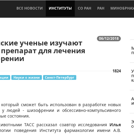
ВСЕ НОВОСТИ
ИНСТИТУТЫ
СО РАН
РАН
МИНОБРНА
06/12/2018
йские ученые изучают
М
препарат для лечения
п
рении
1824
У
п
ации
Науки о жизни
Санкт-Петербург
к
А
и
, который сможет быть использован в разработке новых
в у людей - шизофрении и обсессивно-компульсивного
вые состояния.
Э
животными ТАСС рассказал соавтор исследования
Илья
с
огии поведения Института фармакологии имени А.В.