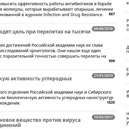
к
 повысить эффективность работы антибиотиков в борьбе
ая молекулы, которые вырабатывают опарыши, личинки
867
икованной в журнале Infection and Drug Resistance.
Р
з
09/08/2018
с
одят цель при перелетах на тысячи
их достижений Российской академии наук ее глава
Д
ы исследований орнитологов. Они нашли еще один
п
 с поразительной точностью совершать перелеты на
999
Е
р
21/01/2019
кую активность углеродных
И
кого отделения Российской академии наук и Сибирского
В
ли биологическую активность углеродных наноструктур
1820
схождения.
Н
10/03/2017
э
новое вещество против вируса
у
единений