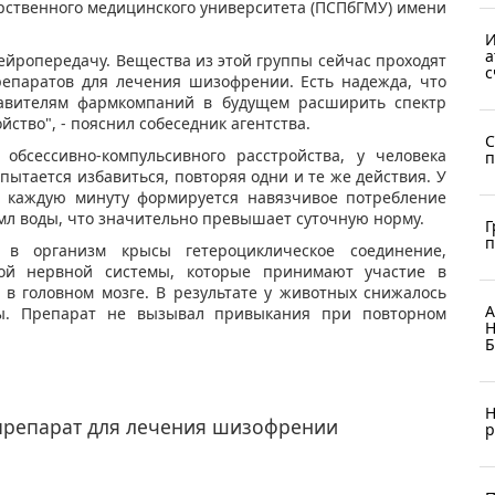
арственного медицинского университета (ПСПбГМУ) имени
И
а
йропередачу. Вещества из этой группы сейчас проходят
с
репаратов для лечения шизофрении. Есть надежда, что
авителям фармкомпаний в будущем расширить спектр
ство", - пояснил собеседник агентства.
С
обсессивно-компульсивного расстройства, у человека
п
ытается избавиться, повторяя одни и те же действия. У
а каждую минуту формируется навязчивое потребление
 мл воды, что значительно превышает суточную норму.
Г
п
 в организм крысы гетероциклическое соединение,
ой нервной системы, которые принимают участие в
в головном мозге. В результате у животных снижалось
А
ды. Препарат не вызывал привыкания при повторном
Н
Б
Н
препарат для лечения шизофрении
р