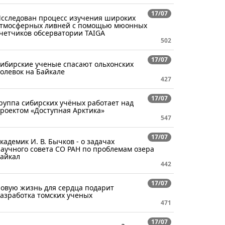
17/07
сследован процесс изучения широких
тмосферных ливней с помощью мюонных
четчиков обсерватории TAIGA
502
17/07
ибирские ученые спасают ольхонских
олевок на Байкале
427
17/07
руппа сибирских учёных работает над
роектом «Доступная Арктика»
547
17/07
кадемик И. В. Бычков - о задачах
аучного совета СО РАН по проблемам озера
айкал
442
17/07
овую жизнь для сердца подарит
азработка томских ученых
471
17/07