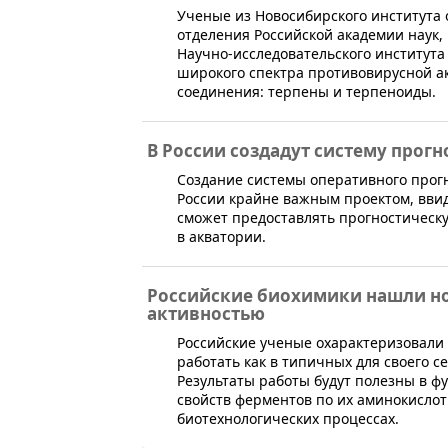
​Ученые из Новосибирского института
отделения Российской академии наук,
Научно-исследовательского института
широкого спектра противовирусной ак
соединения: терпены и терпеноиды.
В России создадут систему прог
​Создание системы оперативного прог
России крайне важным проектом, ввид
сможет предоставлять прогностическ
в акватории.
Российские биохимики нашли н
активностью
​Российские ученые охарактеризовал
работать как в типичных для своего с
Результаты работы будут полезны в ф
свойств ферментов по их аминокислот
биотехнологических процессах.