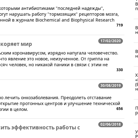
B
которыми антибиотиками "последней надежды",
п
могут нарушать работу "тормозящих" рецепторов мозга,
нной в журнале Biochemical and Biophysical Research
719
В
н
17/02/2020
окоряет мир
В
ским коронавирусом, изрядно напугала человечество.
н
 что явление это новое, неизученное. От гриппа на
яч человек, но никакой паники в связи с этим не
330
X
«
(
30/08/2019
н
но лечить онкозаболевания. Преодолеть отставание
 открытие протонных центров и улучшение технической
П
656
гии в целом.
р
02/06/2018
ить эффективность работы с
У
Р