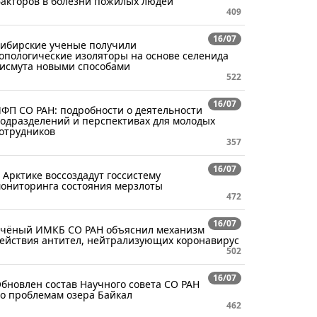
акторов в болезни пожилых людей
409
16/07
ибирские ученые получили
опологические изоляторы на основе селенида
исмута новыми способами
522
16/07
ФП СО РАН: подробности о деятельности
одразделений и перспективах для молодых
отрудников
357
16/07
 Арктике воссоздадут госсистему
ониторинга состояния мерзлоты
472
16/07
чёный ИМКБ СО РАН объяснил механизм
ействия антител, нейтрализующих коронавирус
502
16/07
бновлен состав Научного совета СО РАН
о проблемам озера Байкал
462