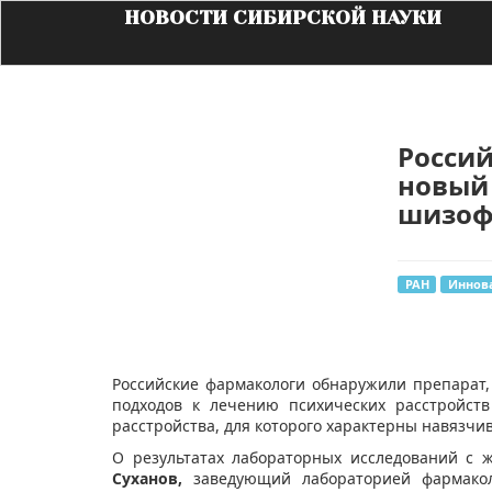
НОВОСТИ СИБИРСКОЙ НАУКИ
Росси
новый 
шизоф
РАН
Иннов
​Российские фармакологи обнаружили препарат
подходов к лечению психических расстройст
расстройства, для которого характерны навязчи
О результатах лабораторных исследований с 
Суханов,
заведующий лабораторией фармакол