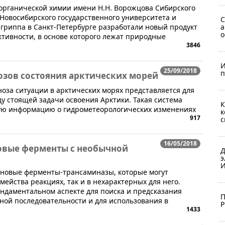
 органической химии имени Н.Н. Ворожцова Сибирского
 Новосибирского государственного университета и
С
 гриппа в Санкт-Петербурге разработали новый продукт
а
о
тивности, в основе которого лежат природные
3846
И
25/09/2018
п
нозов состояния арктических морей
ноза ситуации в арктических морях представляется для
у стоящей задачи освоения Арктики. Такая система
К
ую информацию о гидрометеорологических изменениях
к
917
с
16/05/2018
овые ферменты с необычной
Д
э
И
и новые ферменты-трансаминазы, которые могут
емейства реакциях, так и в нехарактерных для него.
ундаментальном аспекте для поиска и предсказания
П
ной последовательности и для использования в
1433