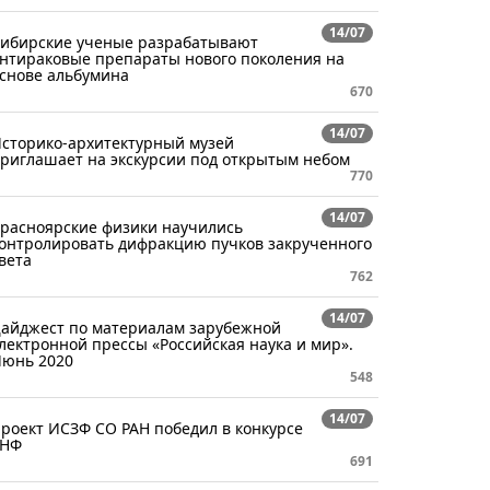
14/07
ибирские ученые разрабатывают
нтираковые препараты нового поколения на
снове альбумина
670
14/07
сторико-архитектурный музей
риглашает на экскурсии под открытым небом
770
14/07
расноярские физики научились
онтролировать дифракцию пучков закрученного
вета
762
14/07
айджест по материалам зарубежной
лектронной прессы «Российская наука и мир».
юнь 2020
548
14/07
роект ИСЗФ СО РАН победил в конкурсе
РНФ
691