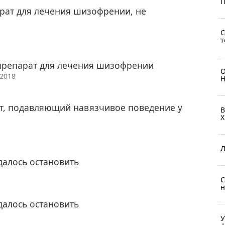
П
рат для лечения шизофрении, не
С
т
препарат для лечения шизофрении
О
/2018
Н
т, подавляющий навязчивое поведение у
В
X
Л
далось остановить
С
н
далось остановить
У