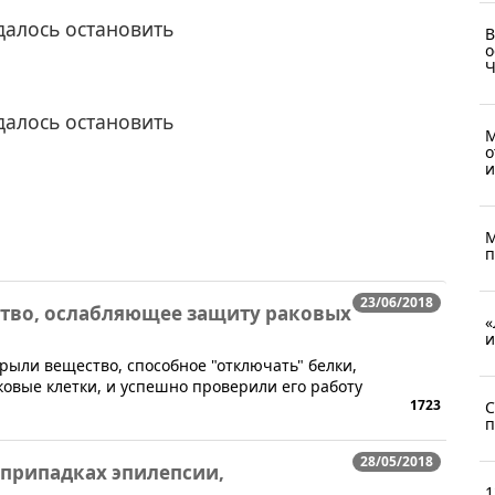
далось остановить
В
о
Ч
далось остановить
М
о
и
М
п
23/06/2018
тво, ослабляющее защиту раковых
«
и
рыли вещество, способное "отключать" белки,
вые клетки, и успешно проверили его работу
1723
С
п
28/05/2018
 припадках эпилепсии,
1