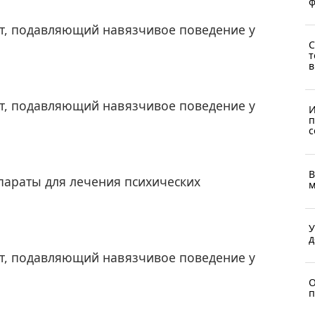
ф
т, подавляющий навязчивое поведение у
С
т
в
т, подавляющий навязчивое поведение у
И
п
с
В
параты для лечения психических
м
У
д
т, подавляющий навязчивое поведение у
О
п