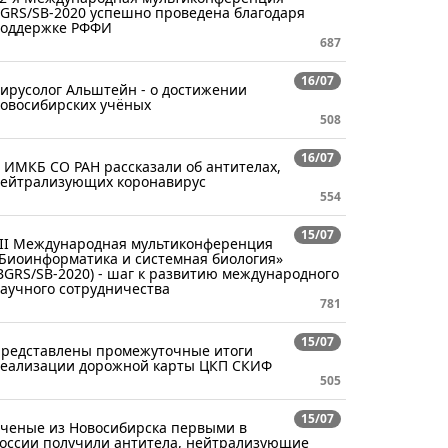
GRS/SB-2020 успешно проведена благодаря
оддержке РФФИ
687
16/07
ирусолог Альштейн - о достижении
овосибирских учёных
508
16/07
 ИМКБ СО РАН рассказали об антителах,
ейтрализующих коронавирус
554
15/07
II Международная мультиконференция
Биоинформатика и системная биология»
BGRS/SB-2020) - шаг к развитию международного
аучного сотрудничества
781
15/07
редставлены промежуточные итоги
еализации дорожной карты ЦКП СКИФ
505
15/07
ченые из Новосибирска первыми в
оссии получили антитела, нейтрализующие