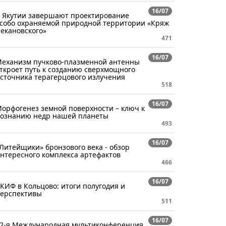
16/07
 Якутии завершают проектирование
собо охраняемой природной территории «Кряж
екановского»
471
16/07
еханизм пучково-плазменной антенны
ткроет путь к созданию сверхмощного
сточника терагерцового излучения
518
16/07
орфогенез земной поверхности – ключ к
ознанию недр нашей планеты
493
16/07
Литейщики» бронзового века - обзор
нтересного комплекса артефактов
466
16/07
КИФ в Кольцово: итоги полугодия и
ерспективы
511
16/07
2-я Международная мультиконференция