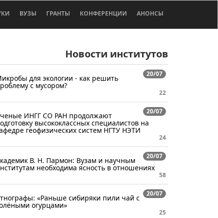
УКИ
ВУЗЫ
ГРАНТЫ
КОНФЕРЕНЦИИ
АНОНСЫ
Новости институтов
20/07
икробы для экологии - как решить
роблему с мусором?
22
20/07
ченые ИНГГ СО РАН продолжают
одготовку высококлассных специалистов на
афедре геофизических систем НГТУ НЭТИ
24
20/07
кадемик В. Н. Пармон: Вузам и научным
нститутам необходима ясность в отношениях
58
20/07
тнографы: «Раньше сибиряки пили чай с
олёными огурцами»
25