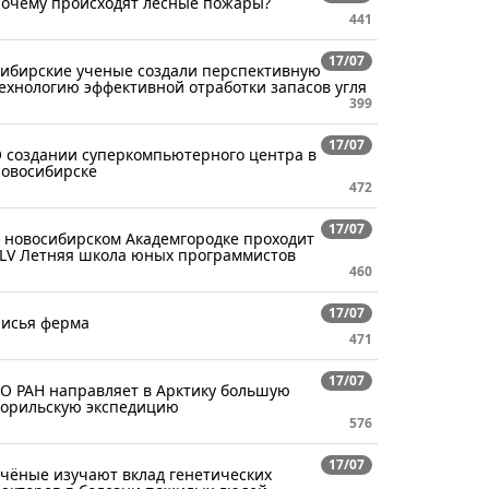
очему происходят лесные пожары?
441
17/07
ибирские ученые создали перспективную
ехнологию эффективной отработки запасов угля
399
17/07
 создании суперкомпьютерного центра в
овосибирске
472
17/07
 новосибирском Академгородке проходит
LV Летняя школа юных программистов
460
17/07
исья ферма
471
17/07
О РАН направляет в Арктику большую
орильскую экспедицию
576
17/07
чёные изучают вклад генетических