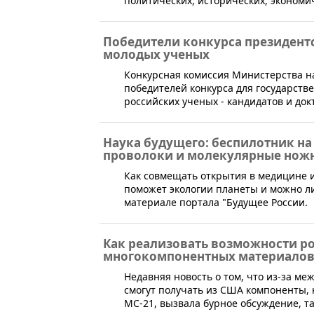
политических, исторических, экономи
Победители конкурса президентс
молодых ученых
​​Конкурсная комиссия Министерства 
победителей конкурса для государст
российских ученых - кандидатов и док
Наука будущего: беспилотник на
проволоки и молекулярные нож
Как совмещать открытия в медицине и
поможет экологии планеты и можно ли
материале портала "Будущее России.
Как реализовать возможности р
многокомпонентных материало
​Недавняя новость о том, что из-за м
смогут получать из США компоненты,
МС-21, вызвала бурное обсуждение, т