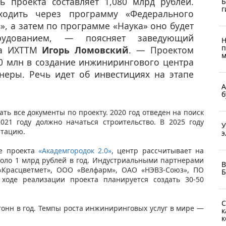
 проекта составляет 1,080 млрд рублей.
Б
г
ходить через программу «Федерального
», а затем по программе «Наука» оно будет
рудованием, — поясняет заведующий
Н
п
ла ИХТТМ
Игорь Ломовский
. — Проектом
м
00 млн в создание инжинирингового центра
еры. Речь идет об инвестициях на этапе
А
б
ать все документы по проекту. 2020 год отведен на поиск
021 году должно начаться строительство. В 2025 году
У
атацию.
э
е проекта
«Академгородок 2.0»
, центр рассчитывает на
коло 1 млрд рублей в год. Индустриальными партнерами
В
Красцветмет», ООО «Велфарм», ОАО «НЭВЗ-Союз», ПО
Б
ходе реализации проекта планируется создать 30-50
С
тонн в год. Темпы роста инжиниринговых услуг в мире —
к
к