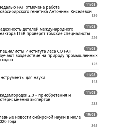
11/08
едалью РАН отмечена работа
овосибирского генетика Антонины Киселёвой
139
11/08
адежность деталей международного
еактора ITER проверят томские специалисты
226
11/08
пециалисты Института леса СО РАН
зучают воздействие на природу промышленных
тходов
125
11/08
нструменты для науки
148
11/08
кадемгородок 2.0 – приобретения и
отери: мнения экспертов
238
10/08
лавные новости сибирской науки в июле
020 года
365