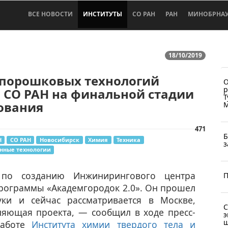
ВСЕ НОВОСТИ
ИНСТИТУТЫ
СО РАН
РАН
МИНОБРНА
18/10/2019
 порошковых технологий
О
р
 СО РАН на финальной стадии
Т
ования
М
471
Б
Н
СО РАН
Новосибирск
Химия
Техника
з
ные технологии
по созданию Инжинирингового центра
П
рограммы «Академгородок 2.0». Он прошел
уки и сейчас рассматривается в Москве,
С
ляющая проекта, — сообщил в ходе пресс-
э
ш
работе
Института химии твердого тела и