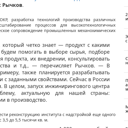
с Рычков
.
2
и
ОКР, разработка технологий производства различных
сштабирование процессов для высокотехнологичных
ческое сопровождение промышленных механохимических
Э
с
, который четко знает — продукт с какими
 будем помогать в выборе сырья, подборе
я продукта, их внедрении, консультировать
С
н
ства и т.д., — перечисляет Рычков. — В
римеру, также планируется разрабатывать
и с заданными свойствами. Сейчас в России
П
а
я. В целом, запуск инжинирингового центра
м
блему, актуальную для нашей страны:
ии в производство.
М
ж
ести реконструкцию института с надстройкой еще одного
3,5 до 5,5 тысячи кв. м.