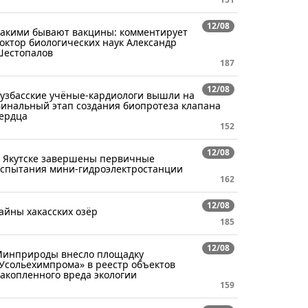
12/08
акими бывают вакцины: комментирует
октор биологических наук Александр
естопалов
187
12/08
узбасские учёные-кардиологи вышли на
инальный этап создания биопротеза клапана
ердца
152
12/08
 Якутске завершены первичные
спытания мини-гидроэлектростанции
162
12/08
айны хакасских озёр
185
12/08
инприроды внесло площадку
Усольехимпрома» в реестр объектов
акопленного вреда экологии
159