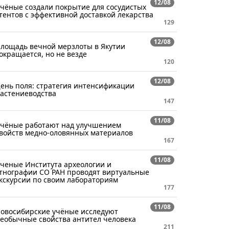
12/08
чёные создали покрытие для сосудистых
тентов с эффективной доставкой лекарства
129
12/08
лощадь вечной мерзлоты в Якутии
окращается, но не везде
120
12/08
ень поля: стратегия интенсификации
астениеводства
147
11/08
чёные работают над улучшением
войств медно-оловянных материалов
167
11/08
ченые Института археологии и
тнографии СО РАН проводят виртуальные
кскурсии по своим лабораториям
177
11/08
овосибирские учёные исследуют
еобычные свойства антител человека
211