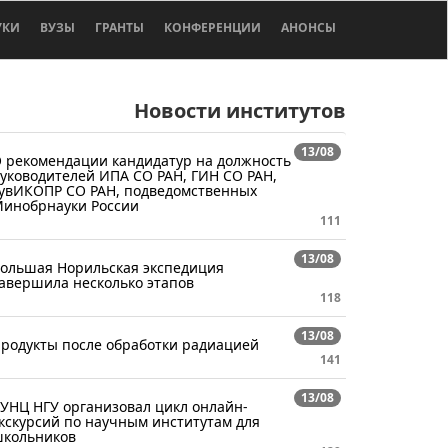
УКИ
ВУЗЫ
ГРАНТЫ
КОНФЕРЕНЦИИ
АНОНСЫ
Новости институтов
13/08
 рекомендации кандидатур на должность
уководителей ИПА СО РАН, ГИН СО РАН,
увИКОПР СО РАН, подведомственных
инобрнауки России
111
13/08
ольшая Норильская экспедиция
авершила несколько этапов
118
13/08
родукты после обработки радиацией
141
13/08
УНЦ НГУ организовал цикл онлайн-
кскурсий по научным институтам для
кольников