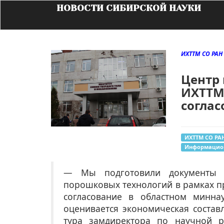
НОВОСТИ СИБИРСКОЙ НАУКИ
ИХТТМ СО РАН
Центр
ИХТТМ
соглас
ИХТТМ СО РА
Информацион
— Мы подготовили документы 
порошковых технологий в рамках п
согласование в областном минна
оценивается экономическая состав
тура замдиректора по научной 