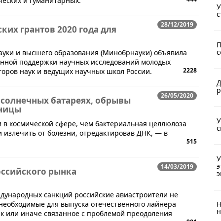
ческих и гуманитарных.
У
с
28/12/2019
ких грантов 2020 года для
П
с
науки и высшего образования (Минобрнауки) объявила
венной поддержки научных исследований молодых
2228
торов наук и ведущих научных школ России.
Д
р
26/05/2020
 солнечных батареях, обрывы
ницы
У
 в космической сфере, чем бактериальная целлюлоза
с
 излечить от болезни, отредактировав ДНК, — в
515
У
э
14/03/2019
оссийского рынка
э
в
еждународных санкций российские авиастроители не
 необходимые для выпуска отечественного лайнера
Н
н
ак или иначе связанное с проблемой преодоления