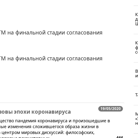
К
д
Ш
М на финальной стадии согласования
К
ф
с
М на финальной стадии согласования
В
и
Т
19/05/2020
зовы эпохи коронавируса
М
«
щество пандемия коронавируса и произошедшие в
н
ьные изменения сложившегося образа жизни в
) центром мировых дискуссий: философских,
444