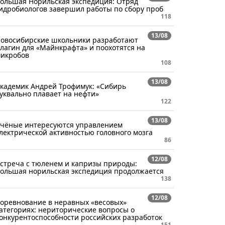
ольшая Норильская экспедиция: Отряд
идробиологов завершил работы по сбору проб
118
13/08
овосибирские школьники разработают
лагин для «Майнкрафта» и поохотятся на
икробов
108
13/08
кадемик Андрей Трофимук: «Сибирь
уквально плавает на нефти»
122
13/08
чёные интересуются управлением
лектрической активностью головного мозга
86
12/08
стреча с тюленем и капризы природы:
ольшая норильская экспедиция продолжается
138
12/08
оревнование в неравных «весовых»
атегориях: нериторические вопросы о
онкурентоспособности российских разработок
151