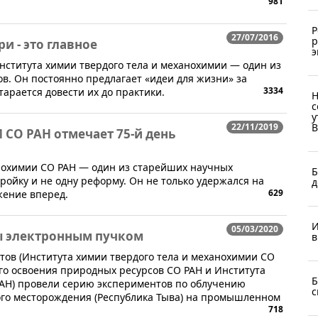
981
Р
27/07/2016
р
и - это главное
э
Института химии твердого тела и механохимии — один из
в. Он постоянно предлагает «идеи для жизни» за
3334
арается довести их до практики.
Н
с
у
22/11/2019
В
 СО РАН отмечает 75-й день
анохимии СО РАН — один из старейших научных
Б
ойку и не одну реформу. Он не только удержался на
д
629
жение вперед.
И
05/03/2020
вы электронным пучком
в
утов (Института химии твердого тела и механохимии СО
ого освоения природных ресурсов СО РАН и Института
Б
 РАН) провели серию экспериментов по облучению
с
ного месторождения (Республика Тыва) на промышленном
718