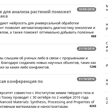
М
10/05/2018
н
х для анализа растений поможет
рака
здают нейросеть для универсальной обработки
Н
нт позволит автоматизировать диагностику онкологии и
р
целом, а также поможет оптимально добывать полезные
999
С
и
21/10/2019
о
мы слышим об ученых либо в связи с прорывными и
благодаря созданию новых научных объектов, таких как
И
1246
 из-за каких-либо конфликтов.
31/10/2016
А
кая конференция по
п
м
ерситет совместно с Институтом химии твёрдого тела и
охоку проводит с 30 октября по 2 ноября 2016 года
Г
ced Materials: Synthesis, Processing and Properties of
2
4243
ективным материалам и наноструктурам.