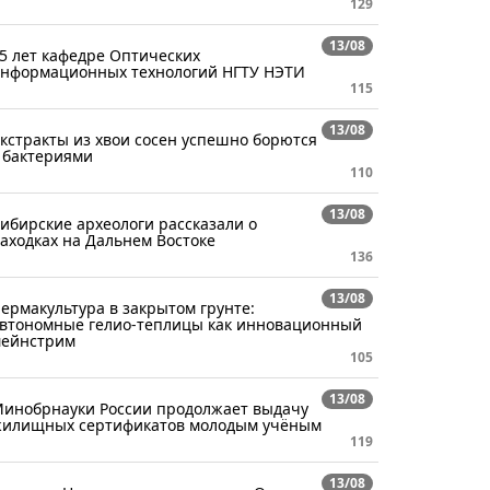
129
13/08
5 лет кафедре Оптических
нформационных технологий НГТУ НЭТИ
115
13/08
кстракты из хвои сосен успешно борются
 бактериями
110
13/08
ибирские археологи рассказали о
аходках на Дальнем Востоке
136
13/08
ермакультура в закрытом грунте:
втономные гелио-теплицы как инновационный
ейнстрим
105
13/08
инобрнауки России продолжает выдачу
илищных сертификатов молодым учёным
119
13/08