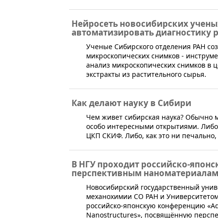
Нейросеть новосибирских учены
автоматизировать диагностику 
Ученые Сибирского отделения РАН со
микроскопических снимков - инструме
анализ микроскопических снимков в 
экстракты из растительного сырья.
Как делают науку в Сибири
Чем живет сибирская наука? Обычно 
особо интересными открытиями. Либо 
ЦКП СКИФ. Либо, как это ни печально,
В НГУ проходит российско-японс
перспективным наноматериала
​Новосибирский государственный унив
механохимии СО РАН и Университетом Т
российско-японскую конференцию «Advan
Nanostructures», посвящённую персп