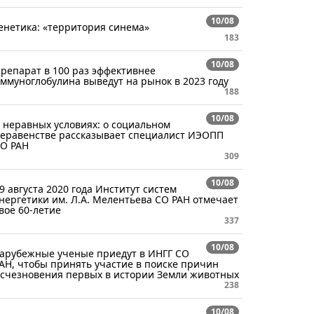
10/08
енетика: «территория синема»
183
10/08
репарат в 100 раз эффективнее
ммуноглобулина выведут на рынок в 2023 году
188
10/08
 неравных условиях: о социальном
еравенстве рассказывает специалист ИЭОПП
О РАН
309
10/08
9 августа 2020 года Институт систем
нергетики им. Л.А. Мелентьева СО РАН отмечает
вое 60-летие
337
10/08
арубежные ученые приедут в ИНГГ СО
АН, чтобы принять участие в поиске причин
счезновения первых в истории Земли животных
238
10/08