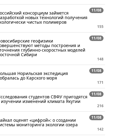
11/08
оссийский консорциум займется
азработкой новых технологий получения
кологически чистых полимеров
155
11/08
овосибирские геофизики
овершенствуют методы построения и
точнения глубинно-скоростных моделей
осточной Сибири
148
11/08
ольшая Норильская экспедиция
обралась до Карского моря
171
11/08
сследования студентов СВФУ пригодятся
 изучении изменений климата Якутии
216
11/08
айкал оценят «цифрой»: о создании
истемы мониторинга экологии озера
142