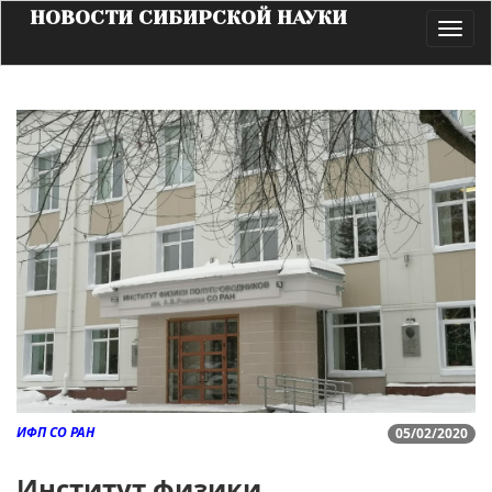
НОВОСТИ СИБИРСКОЙ НАУКИ
Toggl
navig
ИФП СО РАН
05/02/2020
Институт физики