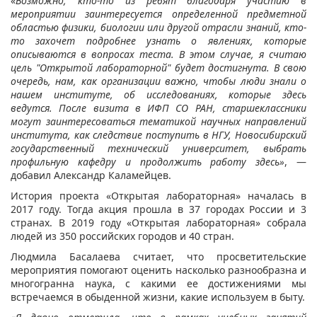
«
Возможно, кто-то из ребят благодаря участию в
мероприятии заинтересуется определенной предметной
областью физики, биологии или другой отрасли знаний, кто-
то захочет подробнее узнать о явлениях, которые
описываются в вопросах теста. В этом случае, я считаю
цель "Открытой лабораторной" будет достигнута. В свою
очередь, нам, как организации важно, чтобы люди знали о
нашем институте, об исследованиях, которые здесь
ведутся. После визита в ИФП СО РАН, старшеклассники
могут заинтересоваться тематикой научных направлений
и
нститута, как следствие поступить в НГУ, Новосибирский
государственный технический университет
,
выбрать
профильную кафедру и продолжить работу здесь»
, —
добавил Александр Каламейцев.
История проекта «Открытая лабораторная» началась в
2017 году. Тогда акция прошла в 37 городах России и 3
странах. В 2019 году «Открытая лабораторная» собрала
людей из 350 российских городов и 40 стран.
Людмила Басалаева считает, что просветительские
мероприятия помогают оценить насколько разнообразна и
многогранна наука, с какими ее достижениями мы
встречаемся в обыденной жизни, какие используем в быту.