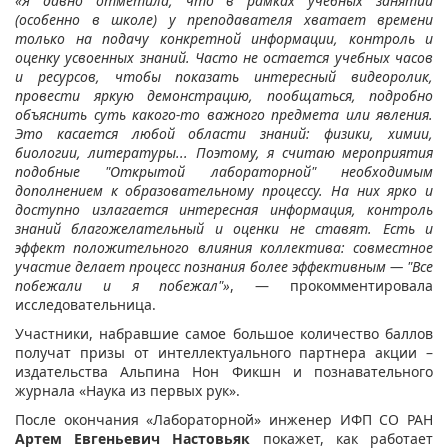
«Я давно отметила, что в рамках учебных занятий
(особенно в школе)
у
преподавател
я
хватает
времени
только на подачу конкретной информации, контроль и
оценку усвоенных знаний.
Часто не остается у
чебных часов
и ресурсов
, чтобы
показать интересный видеоролик,
провести яркую демонстрацию, пообщаться, подробно
объяснить суть какого-то важного предмета или явления.
Это касается любой области знаний: физики, химии,
биологии, литературы... Поэтому, я считаю мероприятия
подобные "Открытой лабораторной" необходимым
дополнением к образовательному процессу. На них ярко и
доступно излагается интересная информация, контроль
знаний благожелательный и оценки не ставят. Есть и
эффект положительного влияния коллектива: совместное
участие делает процесс познания более эффективным — "Все
побежали и я побежал"»
, — прокомментировала
исследовательница.
Участники, набравшие самое большое количество баллов
получат призы от интеллектуального партнера акции –
издательства Альпина Нон Фикшн и познавательного
журнала «Наука из первых рук».
После окончания «Лабораторной» инженер ИФП СО РАН
Артем Евгеньевич Настовьяк
покажет, как работает