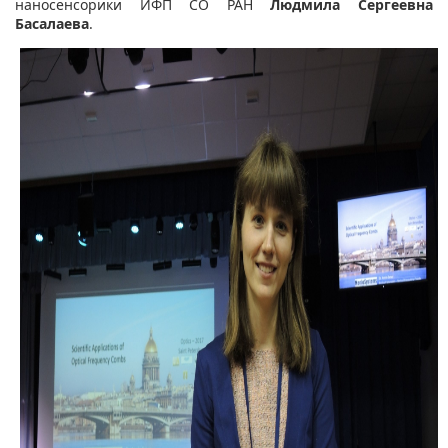
наносенсорики ИФП СО РАН
Людмила Сергеевна
Басалаева
.