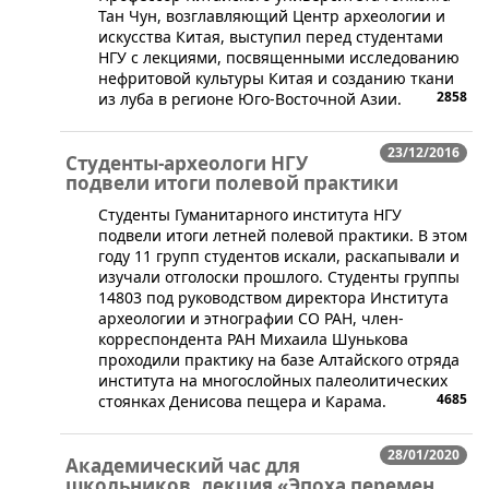
Тан Чун, возглавляющий Центр археологии и
искусства Китая, выступил перед студентами
НГУ с лекциями, посвященными исследованию
нефритовой культуры Китая и созданию ткани
2858
из луба в регионе Юго-Восточной Азии.
23/12/2016
Студенты-археологи НГУ
подвели итоги полевой практики
Студенты Гуманитарного института НГУ
подвели итоги летней полевой практики. В этом
году 11 групп студентов искали, раскапывали и
изучали отголоски прошлого. Студенты группы
14803 под руководством директора Института
археологии и этнографии СО РАН, член-
корреспондента РАН Михаила Шунькова
проходили практику на базе Алтайского отряда
института на многослойных палеолитических
4685
стоянках Денисова пещера и Карама.
28/01/2020
Академический час для
школьников, лекция «Эпоха перемен.