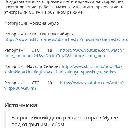
Поздравляем всех с праздником и надеемся на скорейшее
восстановление работы музеев Института археологии и
этнографии СО РАН в обычном режиме!
Фотографии Аркадия Бауло
Репортаж Вести ГТРК Новосибирск
https://www.nsktv.ru/news/obshchestvo/novosibirskie_restavrato
Репортаж ОТС ТВ
https://www.youtube.com/watch?
time_continue=24&v=DfxbbTitjz0&feature=emb_logo ​
Репортаж «Наука в Сибири»
http://www.sbras.info/news/kak-
sibirskie-arkheologi-spasali-unikalnuyu-spasskuyu-tserkov
Репортаж СТС 10
https://www.youtube.com/watch?
v=gxK3uAGKFmY
Источники
Всероссийский День реставратора в Музее
под открытым небом