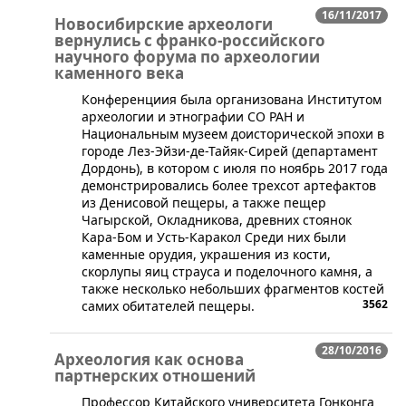
16/11/2017
Новосибирские археологи
вернулись с франко-российского
научного форума по археологии
каменного века
​Конференциия была организована Институтом
археологии и этнографии СО РАН и
Национальным музеем доисторической эпохи в
городе Лез-Эйзи-де-Тайяк-Сирей (департамент
Дордонь), в котором с июля по ноябрь 2017 года
демонстрировались более трехсот артефактов
из Денисовой пещеры, а также пещер
Чагырской, Окладникова, древних стоянок
Кара-Бом и Усть-Каракол Среди них были
каменные орудия, украшения из кости,
скорлупы яиц страуса и поделочного камня, а
также несколько небольших фрагментов костей
3562
самих обитателей пещеры.
28/10/2016
Археология как основа
партнерских отношений
​Профессор Китайского университета Гонконга