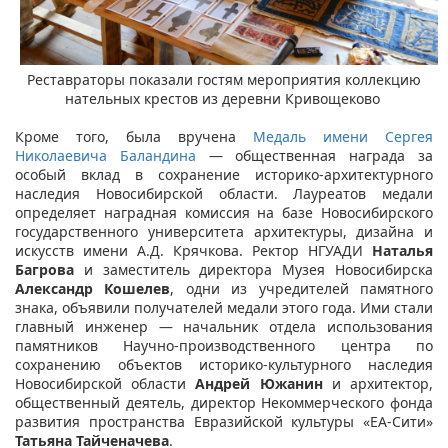
Реставраторы показали гостям мероприятия коллекцию
нательных крестов из деревни Кривощеково​
​​
Кроме того, была вручена
Медаль имени Сергея
Николаевича Баландина​
— общественная награда за
особый вклад в сохранение историко-архитектурного
наследия Новосибирской области. Лауреатов медали
определяет наградная комиссия на базе Новосибирского
государственного университета архитектуры, дизайна и
искусств имени А.Д. Крячкова. Ректор НГУАДИ
Наталья
Багрова
и заместитель директора Музея Новосибирска
Александр Кошелев
, одни из учредителей памятного
знака, объявили получателей медали этого года. Ими стали
главный инженер — начальник отдела использования
памятников Научно-производственного центра по
сохранению объектов историко-культурного наследия
Новосибирской области
Андрей Южанин
и архитектор,
общественный деятель, директор Некоммерческого фонда
развития пространства Евразийской культуры «ЕА-Сити»
Татьяна Тайченачева
.