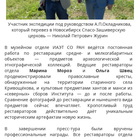
Участник экспедиции под руководством А.П.Окладникова,
который перевез в Новосибирск Спасо-Зашиверскую
церковь — Николай Петрович Журин​
​
В музейном отделе ИАЭТ СО РАН ведётся постоянная
работа по реставрации средне- и мелкогабаритных
объектов — предметов археологической и
этнографической коллекций. Ведущие реставраторы
отдела
Марина Мороз
и
Ольга Швец
продемонстрировали православные кресты,
обнаруженные на территории старинного села
Кривощёкова, и культовые предметами хантов и манси из
«северных» сборов Института — до и после работы.
Сравнение фотографий до реставрации и нынешнего вида
предметов сейчас впечатляет. Кропотливый труд
реставраторов действительно даёт уникальным
историческим артефактам новую жизнь.
В завершении пресс-тура были вручены
профессиональные награды. Все реставраторы отдела