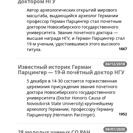
доктором НГУ
​Автор археологических открытий мирового
масштаба, выдающийся археолог Германии
профессор Герман Парцингер стал почетным
доктором Новосибирского государственного
университета. Звание почетного доктора —
высшая награда НГУ, и Герман Парцингер стал
19-м ученым, удостоившимся этого высокого
1667
титула.
04/12/2018
Известный историк Герман
Парцингер — 19-й почётный доктор НГУ
​5 декабря в 14-30 состоится торжественная
церемония присуждения звания почетного
доктора Новосибирского государственного
университета (Doctor Honoris Causa of
Novosibirsk State University) крупнейшему
археологу Германии, профессору Герману
1952
Парцингеру (Hermann Parzinger).
09/01/2020
28 молодых ученых СО РАН