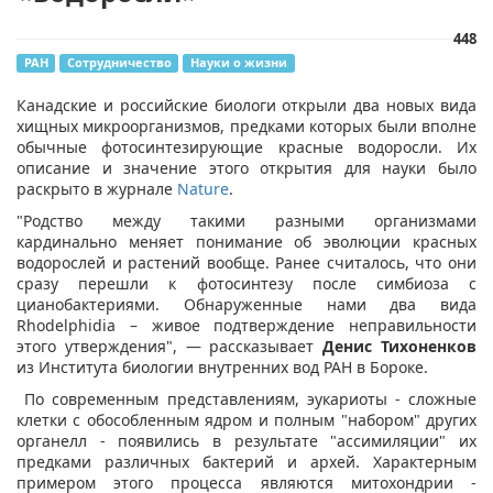
448
РАН
Сотрудничество
Науки о жизни
​Канадские и российские биологи открыли два новых вида
хищных микроорганизмов, предками которых были вполне
обычные фотосинтезирующие красные водоросли. Их
описание и значение этого открытия для науки было
раскрыто в журнале
Nature
.
"Родство между такими разными организмами
кардинально меняет понимание об эволюции красных
водорослей и растений вообще. Ранее считалось, что они
сразу перешли к фотосинтезу после симбиоза с
цианобактериями. Обнаруженные нами два вида
Rhodelphidia – живое подтверждение неправильности
этого утверждения", — рассказывает
Денис Тихоненков
из Института биологии внутренних вод РАН в Бороке.
По современным представлениям, эукариоты - сложные
клетки с обособленным ядром и полным "набором" других
органелл - появились в результате "ассимиляции" их
предками различных бактерий и архей. Характерным
примером этого процесса являются митохондрии -