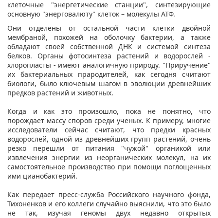
клеточные "энергетические станции", синтезирующие
основную "энерговалюту" клеток – молекулы АТФ.
Они отделены от остальной части клетки двойной
мембраной, похожей на оболочку бактерии, а также
обладают своей собственной ДНК и системой синтеза
белков. Органы фотосинтеза растений и водорослей -
хлоропласты - имеют аналогичную природу. "Приручение"
их бактериальных прародителей, как сегодня считают
биологи, было ключевым шагом в эволюции древнейших
предков растений и животных.
Когда и как это произошло, пока не понятно, что
порождает массу споров среди ученых. К примеру, многие
исследователи сейчас считают, что предки красных
водорослей, одной из древнейших групп растений, очень
резко перешли от питания "чужой" органикой или
извлечения энергии из неорганических молекул, на их
самостоятельное производство при помощи поглощенных
ими цианобактерий.
Как передает пресс-служба Российского научного фонда,
Тихоненков и его коллеги случайно выяснили, что это было
не так, изучая геномы двух недавно открытых