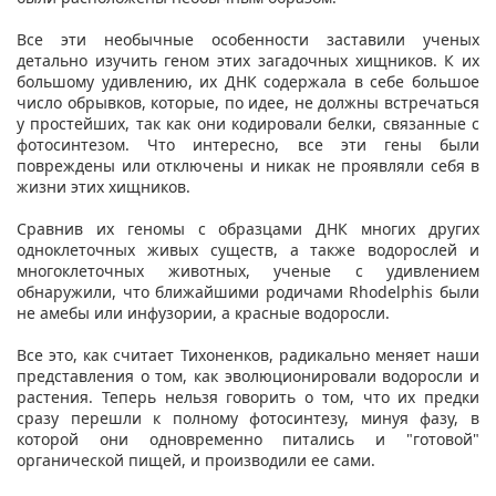
Все эти необычные особенности заставили ученых
детально изучить геном этих загадочных хищников. К их
большому удивлению, их ДНК содержала в себе большое
число обрывков, которые, по идее, не должны встречаться
у простейших, так как они кодировали белки, связанные с
фотосинтезом. Что интересно, все эти гены были
повреждены или отключены и никак не проявляли себя в
жизни этих хищников.
Сравнив их геномы с образцами ДНК многих других
одноклеточных живых существ, а также водорослей и
многоклеточных животных, ученые с удивлением
обнаружили, что ближайшими родичами Rhodelphis были
не амебы или инфузории, а красные водоросли.
Все это, как считает Тихоненков, радикально меняет наши
представления о том, как эволюционировали водоросли и
растения. Теперь нельзя говорить о том, что их предки
сразу перешли к полному фотосинтезу, минуя фазу, в
которой они одновременно питались и "готовой"
органической пищей, и производили ее сами.