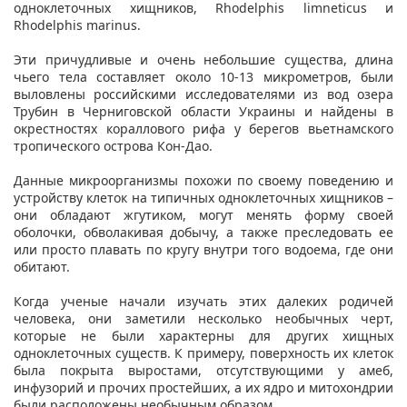
одноклеточных хищников, Rhodelphis limneticus и
Rhodelphis marinus.
Эти причудливые и очень небольшие существа, длина
чьего тела составляет около 10-13 микрометров, были
выловлены российскими исследователями из вод озера
Трубин в Черниговской области Украины и найдены в
окрестностях кораллового рифа у берегов вьетнамского
тропического острова Кон-Дао.
Данные микроорганизмы похожи по своему поведению и
устройству клеток на типичных одноклеточных хищников –
они обладают жгутиком, могут менять форму своей
оболочки, обволакивая добычу, а также преследовать ее
или просто плавать по кругу внутри того водоема, где они
обитают.
Когда ученые начали изучать этих далеких родичей
человека, они заметили несколько необычных черт,
которые не были характерны для других хищных
одноклеточных существ. К примеру, поверхность их клеток
была покрыта выростами, отсутствующими у амеб,
инфузорий и прочих простейших, а их ядро и митохондрии
были расположены необычным образом.