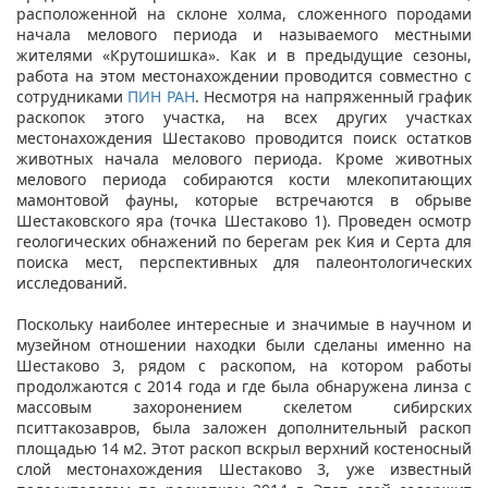
расположенной на склоне холма, сложенного породами
начала мелового периода и называемого местными
жителями «Крутошишка». Как и в предыдущие сезоны,
работа на этом местонахождении проводится совместно с
сотрудниками
ПИН РАН
. Несмотря на напряженный график
раскопок этого участка, на всех других участках
местонахождения Шестаково проводится поиск остатков
животных начала мелового периода. Кроме животных
мелового периода собираются кости млекопитающих
мамонтовой фауны, которые встречаются в обрыве
Шестаковского яра (точка Шестаково 1). Проведен осмотр
геологических обнажений по берегам рек Кия и Серта для
поиска мест, перспективных для палеонтологических
исследований.
Поскольку наиболее интересные и значимые в научном и
музейном отношении находки были сделаны именно на
Шестаково 3, рядом с раскопом, на котором работы
продолжаются с 2014 года и где была обнаружена линза с
массовым захоронением скелетом сибирских
пситтакозавров, была заложен дополнительный раскоп
площадью 14 м2. Этот раскоп вскрыл верхний костеносный
слой местонахождения Шестаково 3, уже известный