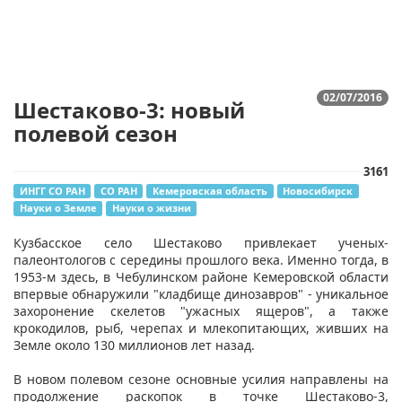
02/07/2016
Шестаково-3: новый
полевой сезон
3161
ИНГГ СО РАН
СО РАН
Кемеровская область
Новосибирск
Науки о Земле
Науки о жизни
​Кузбасское село Шестаково привлекает ученых-
палеонтологов с середины прошлого века. Именно тогда, в
1953-м здесь, в Чебулинском районе Кемеровской области
впервые обнаружили "кладбище динозавров" - уникальное
захоронение скелетов "ужасных ящеров", а также
крокодилов, рыб, черепах и млекопитающих, живших на
Земле около 130 миллионов лет назад.
В новом полевом сезоне основные усилия направлены на
продолжение раскопок в точке Шестаково-3,