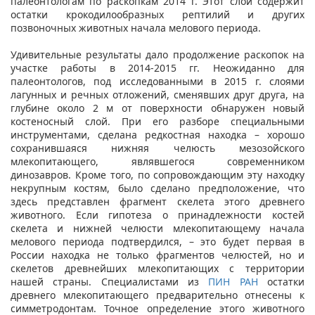
палеонтологам по раскопкам 2014 г. Этот слой содержит
остатки крокодилообразных рептилий и других
позвоночных животных начала мелового периода.
Удивительные результаты дало продолжение раскопок на
участке работы в 2014-2015 гг. Неожиданно для
палеонтологов, под исследованными в 2015 г. слоями
лагунных и речных отложений, сменявших друг друга, на
глубине около 2 м от поверхности обнаружен новый
костеносный слой. При его разборе специальными
инструментами, сделана редкостная находка – хорошо
сохранившаяся нижняя челюсть мезозойского
млекопитающего, являвшегося современником
динозавров. Кроме того, по сопровождающим эту находку
некрупным костям, было сделано предположение, что
здесь представлен фрагмент скелета этого древнего
животного. Если гипотеза о принадлежности костей
скелета и нижней челюсти млекопитающему начала
мелового периода подтвердился, – это будет первая в
России находка не только фрагментов челюстей, но и
скелетов древнейших млекопитающих с территории
нашей страны. Специалистами из
ПИН РАН
остатки
древнего млекопитающего предварительно отнесены к
симметродонтам. Точное определение этого животного