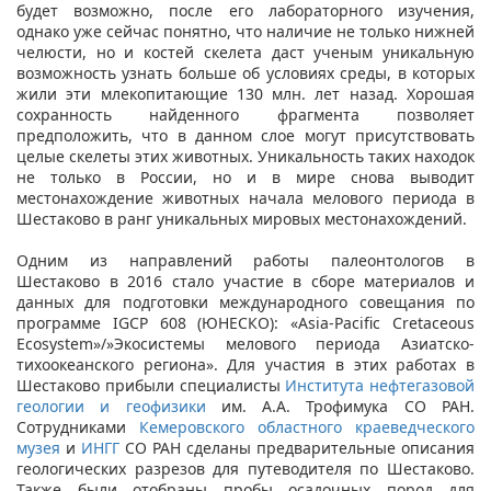
будет возможно, после его лабораторного изучения,
однако уже сейчас понятно, что наличие не только нижней
челюсти, но и костей скелета даст ученым уникальную
возможность узнать больше об условиях среды, в которых
жили эти млекопитающие 130 млн. лет назад. Хорошая
сохранность найденного фрагмента позволяет
предположить, что в данном слое могут присутствовать
целые скелеты этих животных. Уникальность таких находок
не только в России, но и в мире снова выводит
местонахождение животных начала мелового периода в
Шестаково в ранг уникальных мировых местонахождений.
Одним из направлений работы палеонтологов в
Шестаково в 2016 стало участие в сборе материалов и
данных для подготовки международного совещания по
программе IGCP 608 (ЮНЕСКО): «Asia-Pacific Cretaceous
Ecosystem»/»Экосистемы мелового периода Азиатско-
тихоокеанского региона». Для участия в этих работах в
Шестаково прибыли специалисты
Института нефтегазовой
геологии и геофизики
им. А.А. Трофимука СО РАН.
Сотрудниками
Кемеровского областного краеведческого
музея
и
ИНГГ
СО РАН сделаны предварительные описания
геологических разрезов для путеводителя по Шестаково.
Также были отобраны пробы осадочных пород для