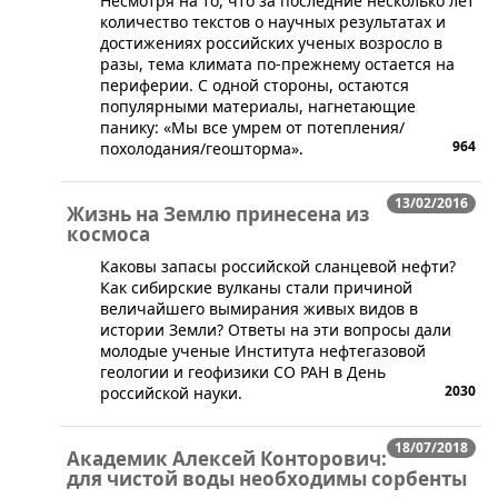
​Несмотря на то, что за последние несколько лет
количество текстов о научных результатах и
достижениях российских ученых возросло в
разы, тема климата по-прежнему остается на
периферии. С одной стороны, остаются
популярными материалы, нагнетающие
панику: «Мы все умрем от потепления/
964
похолодания/геошторма».
13/02/2016
Жизнь на Землю принесена из
космоса
​Каковы запасы российской сланцевой нефти?
Как сибирские вулканы стали причиной
величайшего вымирания живых видов в
истории Земли? Ответы ​на эти вопросы дали
молодые ученые Института нефтегазовой
геологии и геофизики СО РАН в День
2030
российской науки.
18/07/2018
Академик Алексей Конторович:
для чистой воды необходимы сорбенты